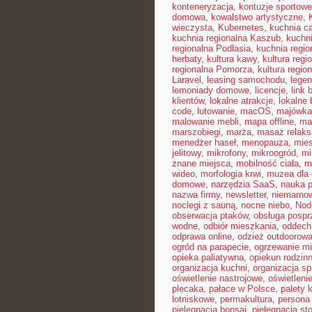
konteneryzacja
,
kontuzje sportowe
domowa
,
kowalstwo artystyczne
,
wieczysta
,
Kubernetes
,
kuchnia c
kuchnia regionalna Kaszub
,
kuchni
regionalna Podlasia
,
kuchnia regio
herbaty
,
kultura kawy
,
kultura reg
regionalna Pomorza
,
kultura regio
Laravel
,
leasing samochodu
,
legen
lemoniady domowe
,
licencje
,
link 
klientów
,
lokalne atrakcje
,
lokalne 
code
,
lutowanie
,
macOS
,
majówka
malowanie mebli
,
mapa offline
,
mar
marszobiegi
,
marża
,
masaż relaks
menedżer haseł
,
menopauza
,
mie
jelitowy
,
mikrofony
,
mikroogród
,
mi
znane miejsca
,
mobilność ciała
,
m
wideo
,
morfologia krwi
,
muzea dla 
domowe
,
narzędzia SaaS
,
nauka 
nazwa firmy
,
newsletter
,
niemarnow
noclegi z sauną
,
nocne niebo
,
Nod
obserwacja ptaków
,
obsługa posp
wodne
,
odbiór mieszkania
,
oddech
odprawa online
,
odzież outdoorow
ogród na parapecie
,
ogrzewanie mi
opieka paliatywna
,
opiekun rodzin
organizacja kuchni
,
organizacja sp
oświetlenie nastrojowe
,
oświetleni
plecaka
,
pałace w Polsce
,
palety 
lotniskowe
,
permakultura
,
persona 
pielęgnacja bonsai
,
pielęgnacja st