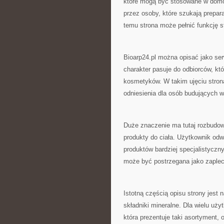
które mogą być stosowane w domow
przez osoby, które szukają prepa
temu strona może pełnić funkcję s
Bioarp24.pl można opisać jako ser
charakter pasuje do odbiorców, k
kosmetyków. W takim ujęciu strona
odniesienia dla osób budujących w
Duże znaczenie ma tutaj rozbudo
produkty do ciała. Użytkownik od
produktów bardziej specjalistyczn
może być postrzegana jako zaplecz
Istotną częścią opisu strony jest
składniki mineralne. Dla wielu uż
która prezentuje taki asortyment,