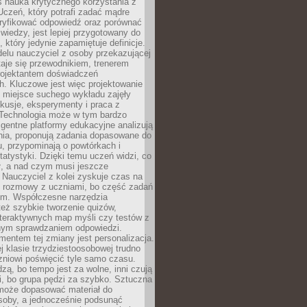
iś nauka krytycznego korzystania z
 Uczeń, który potrafi zadać mądre
eryfikować odpowiedź oraz porównać
 wiedzy, jest lepiej przygotowany do
, który jedynie zapamiętuje definicje.
elu nauczyciel z osoby przekazującej
taje się przewodnikiem, trenerem
projektantem doświadczeń
. Kluczowe jest więc projektowanie
by miejsce suchego wykładu zajęły
skusje, eksperymenty i praca z
Technologia może w tym bardzo
igentne platformy edukacyjne analizują
nia, proponują zadania dopasowane do
, przypominają o powtórkach i
statystyki. Dzięki temu uczeń widzi, co
ł, a nad czym musi jeszcze
Nauczyciel z kolei zyskuje czas na
e rozmowy z uczniami, bo część zadań
em. Współczesne narzędzia
też szybkie tworzenie quizów,
nteraktywnych map myśli czy testów z
ym sprawdzaniem odpowiedzi.
mentem tej zmiany jest personalizacja.
j klasie trzydziestoosobowej trudno
niowi poświęcić tyle samo czasu.
dzą, bo tempo jest za wolne, inni czują
i, bo grupa pędzi za szybko. Sztuczna
 może dopasować materiał do
osoby, a jednocześnie podsunąć