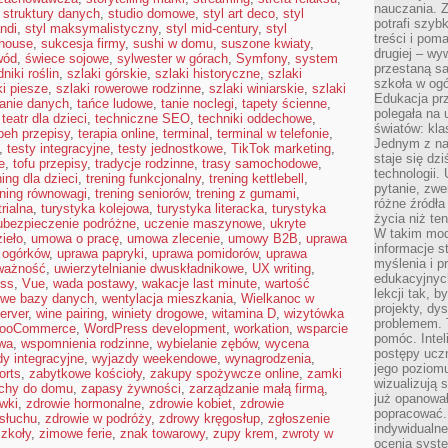
nauczania. Z
,
struktury danych
,
studio domowe
,
styl art deco
,
styl
potrafi szyb
andi
,
styl maksymalistyczny
,
styl mid-century
,
styl
treści i po
mhouse
,
sukcesja firmy
,
sushi w domu
,
suszone kwiaty
,
drugiej – wy
wód
,
świece sojowe
,
sylwester w górach
,
Symfony
,
system
przestaną sa
niki roślin
,
szlaki górskie
,
szlaki historyczne
,
szlaki
szkoła w og
ki piesze
,
szlaki rowerowe rodzinne
,
szlaki winiarskie
,
szlaki
Edukacja prz
anie danych
,
tańce ludowe
,
tanie noclegi
,
tapety ścienne
,
polegała na
,
teatr dla dzieci
,
techniczne SEO
,
techniki oddechowe
,
światów: kla
peh przepisy
,
terapia online
,
terminal
,
terminal w telefonie
,
Jednym z na
,
testy integracyjne
,
testy jednostkowe
,
TikTok marketing
,
staje się dz
e
,
tofu przepisy
,
tradycje rodzinne
,
trasy samochodowe
,
technologii.
ning dla dzieci
,
trening funkcjonalny
,
trening kettlebell
,
pytanie, zw
ening równowagi
,
trening seniorów
,
trening z gumami
,
różne źródła
rialna
,
turystyka kolejowa
,
turystyka literacka
,
turystyka
życia niż ten
ubezpieczenie podróżne
,
uczenie maszynowe
,
ukryte
W takim mod
ieło
,
umowa o pracę
,
umowa zlecenie
,
umowy B2B
,
uprawa
informacje s
 ogórków
,
uprawa papryki
,
uprawa pomidorów
,
uprawa
myślenia i 
ważność
,
uwierzytelnianie dwuskładnikowe
,
UX writing
,
edukacyjnych
ess
,
Vue
,
wada postawy
,
wakacje last minute
,
wartość
lekcji tak, 
owe bazy danych
,
wentylacja mieszkania
,
Wielkanoc w
projekty, dy
erver
,
wine pairing
,
winiety drogowe
,
witamina D
,
wizytówka
problemem. 
ooCommerce
,
WordPress development
,
workation
,
wsparcie
pomóc. Intel
wa
,
wspomnienia rodzinne
,
wybielanie zębów
,
wycena
postępy ucz
y integracyjne
,
wyjazdy weekendowe
,
wynagrodzenia
,
jego poziomu
orts
,
zabytkowe kościoły
,
zakupy spożywcze online
,
zamki
wizualizują 
chy do domu
,
zapasy żywności
,
zarządzanie małą firmą
,
już opanowa
wki
,
zdrowie hormonalne
,
zdrowie kobiet
,
zdrowie
popracować. 
 słuchu
,
zdrowie w podróży
,
zdrowy kręgosłup
,
zgłoszenie
indywidualn
szkoły
,
zimowe ferie
,
znak towarowy
,
zupy krem
,
zwroty w
ocenia syst