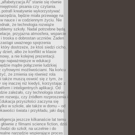
„alfabetyzacja AI” stanie się równie
umiejętność pisania czy czytania.
 potrafi kreatywnie wykorzystywać
 narzędzia, będzie miała przewagę na
 w nauce i w codziennym życiu. Nie
ednak, że technologia rozwiąże
roblemy szkoły. Nadal potrzebne będą
elacje, przyjazna atmosfera, wsparcie
i troska o dobrostan uczniów. Żaden
 zastąpi uważnego spojrzenia
 który dostrzeże, że ktoś siedzi cicho,
 dzień, albo że konflikt w klasie
wy, a nie kolejnej prezentacji.
ego najważniejsze w edukacji
będzie mądre połączenie ludzkiej
 z cyfrowymi możliwościami. Na końcu
yć, że zmienia się również rola
i także muszą oswoić się z tym, że
 się inaczej niż kiedyś, korzystając z
tform i inteligentnych aplikacji. Od
dzie zależało, czy technologia stanie
em rozwoju, czy źródłem rozproszenia i
Edukacja przyszłości zaczyna się
ylko w szkole, ale także w domu – od
kawości świata i przykładu, jaki dają
eligencja jeszcze kilkanaście lat temu
 głównie z filmami science fiction, dziś
hodzi do szkół, na uczelnie i do
ealne narzędzie wspierające proces