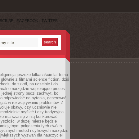
SCRIBE
FACEBOOK
TWITTER
eligencja jeszcze kilkanaście lat temu
 głównie z filmami science fiction, dziś
hodzi do szkół, na uczelnie i do
ealne narzędzie wspierające proces
 jednej strony budzi zachwyt, bo
ko odpowiadać na pytania, generować
magać w rozwiązywaniu problemów. Z
wołuje obawy, czy uczniowie nie
modzielnie myśleć i czy tradycyjna
óle ma szansę z nią konkurować.
yszłości w dużej mierze będzie
 umiejętnym połączeniu tych dwóch
sycznych metod i cyfrowych narzędzi.
jwiększych wyzwań dla nauczycieli