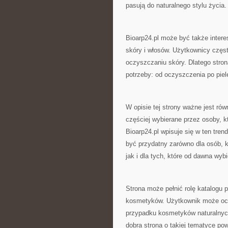
pasują do naturalnego stylu życia.
Bioarp24.pl może być także intere
skóry i włosów. Użytkownicy częs
oczyszczaniu skóry. Dlatego stro
potrzeby: od oczyszczenia po piel
W opisie tej strony ważne jest rów
częściej wybierane przez osoby, k
Bioarp24.pl wpisuje się w ten tre
być przydatny zarówno dla osób, k
jak i dla tych, które od dawna wyb
Strona może pełnić rolę katalogu
kosmetyków. Użytkownik może ocz
przypadku kosmetyków naturalnych
dobra strona o takiej tematyce p