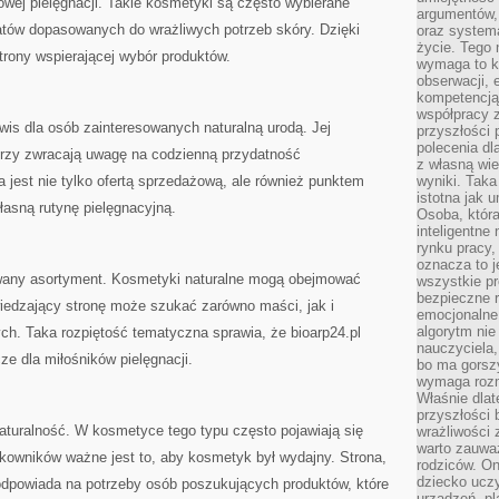
ej pielęgnacji. Takie kosmetyki są często wybierane
argumentów, 
ratów dopasowanych do wrażliwych potrzeb skóry. Dzięki
oraz systema
życie. Tego 
trony wspierającej wybór produktów.
wymaga to k
obserwacji, 
kompetencją
współpracy z
wis dla osób zainteresowanych naturalną urodą. Jej
przyszłości 
polecenia dl
tórzy zwracają uwagę na codzienną przydatność
z własną wi
 jest nie tylko ofertą sprzedażową, ale również punktem
wyniki. Taka 
istotna jak 
łasną rutynę pielęgnacyjną.
Osoba, która
inteligentne
rynku pracy,
oznacza to j
wany asortyment. Kosmetyki naturalne mogą obejmować
wszystkie p
bezpieczne r
wiedzający stronę może szukać zarówno maści, jak i
emocjonalne 
algorytm nie
ych. Taka rozpiętość tematyczna sprawia, że bioarp24.pl
nauczyciela,
e dla miłośników pielęgnacji.
bo ma gorszy
wymaga rozmo
Właśnie dlat
przyszłości 
 naturalność. W kosmetyce tego typu często pojawiają się
wrażliwości
warto zauważ
ytkowników ważne jest to, aby kosmetyk był wydajny. Strona,
rodziców. On
dziecko uczy
 odpowiada na potrzeby osób poszukujących produktów, które
urządzeń, pla