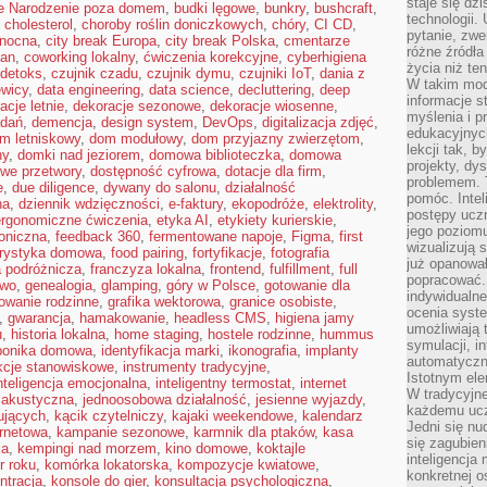
staje się dz
e Narodzenie poza domem
,
budki lęgowe
,
bunkry
,
bushcraft
,
technologii.
,
cholesterol
,
choroby roślin doniczkowych
,
chóry
,
CI CD
,
pytanie, zw
 nocna
,
city break Europa
,
city break Polska
,
cmentarze
różne źródła
lan
,
coworking lokalny
,
ćwiczenia korekcyjne
,
cyberhigiena
życia niż ten
 detoks
,
czujnik czadu
,
czujnik dymu
,
czujniki IoT
,
dania z
W takim mod
ewicy
,
data engineering
,
data science
,
decluttering
,
deep
informacje s
acje letnie
,
dekoracje sezonowe
,
dekoracje wiosenne
,
myślenia i 
adań
,
demencja
,
design system
,
DevOps
,
digitalizacja zdjęć
,
edukacyjnych
m letniskowy
,
dom modułowy
,
dom przyjazny zwierzętom
,
lekcji tak, 
ny
,
domki nad jeziorem
,
domowa biblioteczka
,
domowa
projekty, dy
we przetwory
,
dostępność cyfrowa
,
dotacje dla firm
,
problemem. 
e
,
due diligence
,
dywany do salonu
,
działalność
pomóc. Intel
na
,
dziennik wdzięczności
,
e-faktury
,
ekopodróże
,
elektrolity
,
postępy ucz
ergonomiczne ćwiczenia
,
etyka AI
,
etykiety kurierskie
,
jego poziomu
roniczna
,
feedback 360
,
fermentowane napoje
,
Figma
,
first
wizualizują 
orystyka domowa
,
food pairing
,
fortyfikacje
,
fotografia
już opanowa
a podróżnicza
,
franczyza lokalna
,
frontend
,
fulfillment
,
full
popracować. 
two
,
genealogia
,
glamping
,
góry w Polsce
,
gotowanie dla
indywidualn
owanie rodzinne
,
grafika wektorowa
,
granice osobiste
,
ocenia syst
,
gwarancja
,
hamakowanie
,
headless CMS
,
higiena jamy
umożliwiają 
u
,
historia lokalna
,
home staging
,
hostele rodzinne
,
hummus
symulacji, i
ponika domowa
,
identyfikacja marki
,
ikonografia
,
implanty
automatyczn
ukcje stanowiskowe
,
instrumenty tradycyjne
,
Istotnym ele
nteligencja emocjonalna
,
inteligentny termostat
,
internet
W tradycyjne
a akustyczna
,
jednoosobowa działalność
,
jesienne wyjazdy
,
każdemu ucz
ujących
,
kącik czytelniczy
,
kajaki weekendowe
,
kalendarz
Jedni się nu
ernetowa
,
kampanie sezonowe
,
karmnik dla ptaków
,
kasa
się zagubien
ja
,
kempingi nad morzem
,
kino domowe
,
koktajle
inteligencja
r roku
,
komórka lokatorska
,
kompozycje kwiatowe
,
konkretnej 
ntracja
,
konsole do gier
,
konsultacja psychologiczna
,