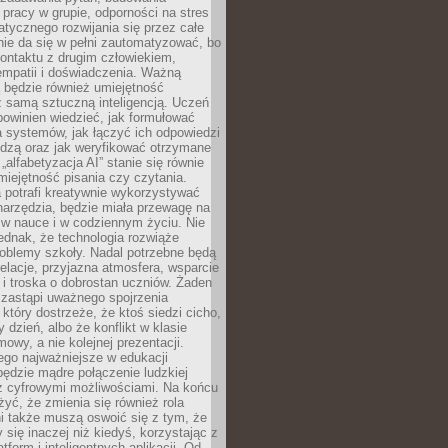
pracy w grupie, odporności na stres
tycznego rozwijania się przez całe
nie da się w pełni zautomatyzować, bo
ontaktu z drugim człowiekiem,
empatii i doświadczenia. Ważną
 będzie również umiejętność
 samą sztuczną inteligencją. Uczeń
powinien wiedzieć, jak formułować
a systemów, jak łączyć ich odpowiedzi
edzą oraz jak weryfikować otrzymane
„alfabetyzacja AI” stanie się równie
umiejętność pisania czy czytania.
 potrafi kreatywnie wykorzystywać
 narzędzia, będzie miała przewagę na
 w nauce i w codziennym życiu. Nie
ednak, że technologia rozwiąże
roblemy szkoły. Nadal potrzebne będą
elacje, przyjazna atmosfera, wsparcie
i troska o dobrostan uczniów. Żaden
 zastąpi uważnego spojrzenia
 który dostrzeże, że ktoś siedzi cicho,
 dzień, albo że konflikt w klasie
wy, a nie kolejnej prezentacji.
ego najważniejsze w edukacji
będzie mądre połączenie ludzkiej
 z cyfrowymi możliwościami. Na końcu
yć, że zmienia się również rola
i także muszą oswoić się z tym, że
 się inaczej niż kiedyś, korzystając z
tform i inteligentnych aplikacji. Od