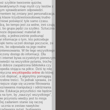
też szybkie tworzenie quizów,
nteraktywnych map myśli czy testów z
ym sprawdzaniem odpowiedzi.
mentem tej zmiany jest personalizacja.
j klasie trzydziestoosobowej trudno
niowi poświęcić tyle samo czasu.
dzą, bo tempo jest za wolne, inni czują
i, bo grupa pędzi za szybko. Sztuczna
 może dopasować materiał do
osoby, a jednocześnie podsunąć
i informacje o tym, kto potrzebuje
ięki temu uczeń dostaje poczucie, że
ns, bo odpowiada na jego realne
ainteresowania. W tle tego wszystkiego
niczony dostęp do informacji. Dla
zi internet bywa oczywistym pierwszym
wiedzi na wszystkie pytania, trochę
yś dobrze zaopatrzona biblioteka czy
opedia stojąca na półce. Dziś tę rolę
antyczna
encyklopedia online
do której
coś dopisać, a algorytmy pomagają
rzebne treści. To jednak sprawia, że
iejsze staje się uczenie filtrowania
oznawania manipulacji i odróżniania
któw. Edukacja przyszłości nie będzie
a na tym, by „nauczyć wszystkiego”,
ie przyrostu wiedzy jest to misja
Jej zadaniem stanie się raczej
 ucznia w zestaw nawyków:
 zadawania pytań, budowania