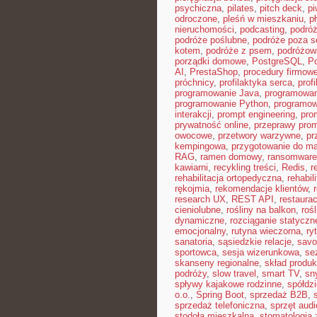
psychiczna
,
pilates
,
pitch deck
,
pi
odroczone
,
pleśń w mieszkaniu
,
p
nieruchomości
,
podcasting
,
podró
podróże poślubne
,
podróże poza 
kotem
,
podróże z psem
,
podróżow
porządki domowe
,
PostgreSQL
,
Po
AI
,
PrestaShop
,
procedury firmow
próchnicy
,
profilaktyka serca
,
prof
programowanie Java
,
programowan
programowanie Python
,
programow
interakcji
,
prompt engineering
,
pro
prywatność online
,
przeprawy pro
owocowe
,
przetwory warzywne
,
pr
kempingowa
,
przygotowanie do ma
RAG
,
ramen domowy
,
ransomware
kawiarni
,
recykling treści
,
Redis
,
r
rehabilitacja ortopedyczna
,
rehabil
rękojmia
,
rekomendacje klientów
,
research UX
,
REST API
,
restaura
cieniolubne
,
rośliny na balkon
,
roś
dynamiczne
,
rozciąganie statyczn
emocjonalny
,
rutyna wieczorna
,
ry
sanatoria
,
sąsiedzkie relacje
,
savoi
sportowca
,
sesja wizerunkowa
,
se
skanseny regionalne
,
skład produ
podróży
,
slow travel
,
smart TV
,
sn
spływy kajakowe rodzinne
,
spółdz
o.o.
,
Spring Boot
,
sprzedaż B2B
,
sprzedaż telefoniczna
,
sprzęt audi
stodoła mieszkalna
,
stomatologia