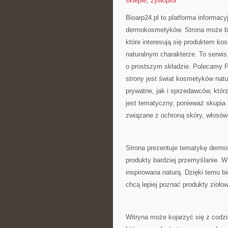
sklepie
,
żywopłot
Bioarp24.pl to platforma informacy
dermokosmetyków. Strona może być
które interesują się produktem ko
naturalnym charakterze. To serwis
o prostszym składzie. Polecamy Pi
strony jest świat kosmetyków nat
prywatne, jak i sprzedawców, któ
jest tematyczny, ponieważ skupia 
związane z ochroną skóry, włosów 
Strona prezentuje tematykę dermo
produkty bardziej przemyślanie. W
inspirowana naturą. Dzięki temu b
chcą lepiej poznać produkty zioło
Witryna może kojarzyć się z codz