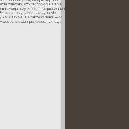
dzie zależało, czy technologia stanie
em rozwoju, czy źródłem rozproszenia i
Edukacja przyszłości zaczyna się
ylko w szkole, ale także w domu – od
kawości świata i przykładu, jaki dają