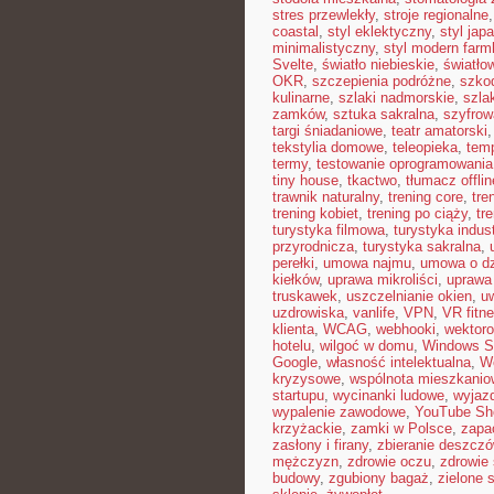
stres przewlekły
,
stroje regionalne
coastal
,
styl eklektyczny
,
styl jap
minimalistyczny
,
styl modern far
Svelte
,
światło niebieskie
,
światło
OKR
,
szczepienia podróżne
,
szkod
kulinarne
,
szlaki nadmorskie
,
szla
zamków
,
sztuka sakralna
,
szyfrow
targi śniadaniowe
,
teatr amatorski
tekstylia domowe
,
teleopieka
,
tem
termy
,
testowanie oprogramowania
tiny house
,
tkactwo
,
tłumacz offlin
trawnik naturalny
,
trening core
,
tre
trening kobiet
,
trening po ciąży
,
tr
turystyka filmowa
,
turystyka indust
przyrodnicza
,
turystyka sakralna
,
perełki
,
umowa najmu
,
umowa o dz
kiełków
,
uprawa mikroliści
,
uprawa
truskawek
,
uszczelnianie okien
,
u
uzdrowiska
,
vanlife
,
VPN
,
VR fitn
klienta
,
WCAG
,
webhooki
,
wektor
hotelu
,
wilgoć w domu
,
Windows S
Google
,
własność intelektualna
,
W
kryzysowe
,
wspólnota mieszkanio
startupu
,
wycinanki ludowe
,
wyjazd
wypalenie zawodowe
,
YouTube Sh
krzyżackie
,
zamki w Polsce
,
zapa
zasłony i firany
,
zbieranie deszczó
mężczyzn
,
zdrowie oczu
,
zdrowie
budowy
,
zgubiony bagaż
,
zielone 