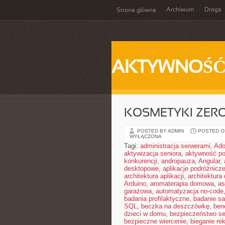
Archiwum
Droga
Strona główna
AKTYWNOŚ
KOSMETYKI ZER
POSTED BY ADMIN
POSTED ON
WYŁĄCZONA
Tagi:
administracja serwerami
,
Ad
aktywizacja seniora
,
aktywność po
konkurencji
,
andropauza
,
Angular
,
desktopowe
,
aplikacje podróżnicz
architektura aplikacji
,
architektura
Arduino
,
aromaterapia domowa
,
as
garażowa
,
automatyzacja no-code
badania profilaktyczne
,
badanie sa
SQL
,
beczka na deszczówkę
,
ben
dzieci w domu
,
bezpieczeństwo se
bezpieczne wiercenie
,
bieganie re