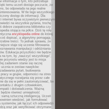
i informacje o tym, kto potrzebuje
ięki temu uczeń dostaje poczucie, że
ns, bo odpowiada na jego realne
ainteresowania. W tle tego wszystkiego
niczony dostęp do informacji. Dla
zi internet bywa oczywistym pierwszym
wiedzi na wszystkie pytania, trochę
yś dobrze zaopatrzona biblioteka czy
opedia stojąca na półce. Dziś tę rolę
antyczna
encyklopedia online
do której
coś dopisać, a algorytmy pomagają
rzebne treści. To jednak sprawia, że
iejsze staje się uczenie filtrowania
oznawania manipulacji i odróżniania
któw. Edukacja przyszłości nie będzie
a na tym, by „nauczyć wszystkiego”,
ie przyrostu wiedzy jest to misja
Jej zadaniem stanie się raczej
 ucznia w zestaw nawyków:
 zadawania pytań, budowania
pracy w grupie, odporności na stres
tycznego rozwijania się przez całe
nie da się w pełni zautomatyzować, bo
ontaktu z drugim człowiekiem,
empatii i doświadczenia. Ważną
 będzie również umiejętność
 samą sztuczną inteligencją. Uczeń
powinien wiedzieć, jak formułować
a systemów, jak łączyć ich odpowiedzi
edzą oraz jak weryfikować otrzymane