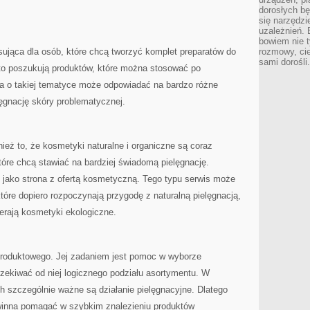
dorosłych bę
się narzędzi
uzależnień. 
bowiem nie t
sująca dla osób, które chcą tworzyć komplet preparatów do
rozmowy, cie
sami dorośli.
to poszukują produktów, które można stosować po
na o takiej tematyce może odpowiadać na bardzo różne
ęgnację skóry problematycznej.
nież to, że kosmetyki naturalne i organiczne są coraz
tóre chcą stawiać na bardziej świadomą pielęgnację.
nd jako strona z ofertą kosmetyczną. Tego typu serwis może
tóre dopiero rozpoczynają przygodę z naturalną pielęgnacją,
ierają kosmetyki ekologiczne.
 produktowego. Jej zadaniem jest pomoc w wyborze
ekiwać od niej logicznego podziału asortymentu. W
 szczególnie ważne są działanie pielęgnacyjne. Dlatego
owinna pomagać w szybkim znalezieniu produktów