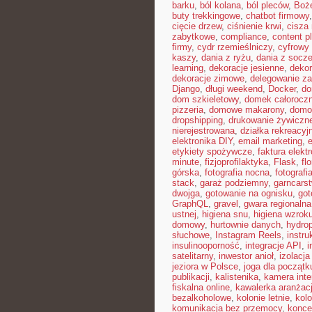
barku
,
ból kolana
,
ból pleców
,
Boż
buty trekkingowe
,
chatbot firmowy
cięcie drzew
,
ciśnienie krwi
,
cisza
zabytkowe
,
compliance
,
content p
firmy
,
cydr rzemieślniczy
,
cyfrowy
kaszy
,
dania z ryżu
,
dania z socz
learning
,
dekoracje jesienne
,
dekor
dekoracje zimowe
,
delegowanie z
Django
,
długi weekend
,
Docker
,
do
dom szkieletowy
,
domek całorocz
pizzeria
,
domowe makarony
,
domo
dropshipping
,
drukowanie żywiczn
nierejestrowana
,
działka rekreacyj
elektronika DIY
,
email marketing
,
etykiety spożywcze
,
faktura elekt
minute
,
fizjoprofilaktyka
,
Flask
,
fl
górska
,
fotografia nocna
,
fotografi
stack
,
garaż podziemny
,
garncars
dwojga
,
gotowanie na ognisku
,
got
GraphQL
,
gravel
,
gwara regionalna
ustnej
,
higiena snu
,
higiena wzrok
domowy
,
hurtownie danych
,
hydro
słuchowe
,
Instagram Reels
,
instr
insulinooporność
,
integracje API
,
i
satelitarny
,
inwestor anioł
,
izolacj
jeziora w Polsce
,
joga dla początk
publikacji
,
kalistenika
,
kamera int
fiskalna online
,
kawalerka aranżac
bezalkoholowe
,
kolonie letnie
,
kolo
komunikacja bez przemocy
,
konce