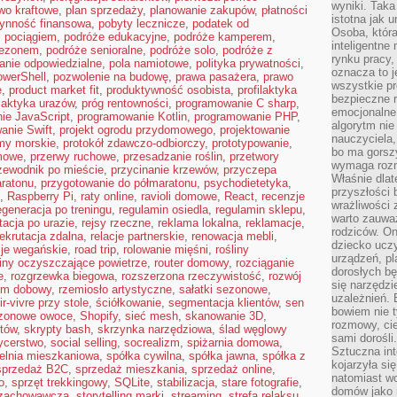
wyniki. Taka 
wo kraftowe
,
plan sprzedaży
,
planowanie zakupów
,
płatności
istotna jak 
łynność finansowa
,
pobyty lecznicze
,
podatek od
Osoba, która
ż pociągiem
,
podróże edukacyjne
,
podróże kamperem
,
inteligentne
sezonem
,
podróże senioralne
,
podróże solo
,
podróże z
rynku pracy,
anie odpowiedzialne
,
pola namiotowe
,
polityka prywatności
,
oznacza to j
werShell
,
pozwolenie na budowę
,
prawa pasażera
,
prawo
wszystkie p
e
,
product market fit
,
produktywność osobista
,
profilaktyka
bezpieczne r
ilaktyka urazów
,
próg rentowności
,
programowanie C sharp
,
emocjonalne 
ie JavaScript
,
programowanie Kotlin
,
programowanie PHP
,
algorytm nie
anie Swift
,
projekt ogrodu przydomowego
,
projektowanie
nauczyciela,
my morskie
,
protokół zdawczo-odbiorczy
,
prototypowanie
,
bo ma gorszy
mowe
,
przerwy ruchowe
,
przesadzanie roślin
,
przetwory
wymaga rozmo
zewodnik po mieście
,
przycinanie krzewów
,
przyczepa
Właśnie dlat
ratonu
,
przygotowanie do półmaratonu
,
psychodietetyka
,
przyszłości 
,
Raspberry Pi
,
raty online
,
ravioli domowe
,
React
,
recenzje
wrażliwości
egeneracja po treningu
,
regulamin osiedla
,
regulamin sklepu
,
warto zauważ
itacja po urazie
,
rejsy rzeczne
,
reklama lokalna
,
reklamacje
,
rodziców. On
rekrutacja zdalna
,
relacje partnerskie
,
renowacja mebli
,
dziecko uczy
cje wegańskie
,
road trip
,
rolowanie mięśni
,
rośliny
urządzeń, pla
liny oczyszczające powietrze
,
router domowy
,
rozciąganie
dorosłych bę
e
,
rozgrzewka biegowa
,
rozszerzona rzeczywistość
,
rozwój
się narzędzi
tm dobowy
,
rzemiosło artystyczne
,
sałatki sezonowe
,
uzależnień. 
r-vivre przy stole
,
ściółkowanie
,
segmentacja klientów
,
sen
bowiem nie t
zonowe owoce
,
Shopify
,
sieć mesh
,
skanowanie 3D
,
rozmowy, cie
któw
,
skrypty bash
,
skrzynka narzędziowa
,
ślad węglowy
sami dorośli.
ycerstwo
,
social selling
,
socrealizm
,
spiżarnia domowa
,
Sztuczna int
ielnia mieszkaniowa
,
spółka cywilna
,
spółka jawna
,
spółka z
kojarzyła się
sprzedaż B2C
,
sprzedaż mieszkania
,
sprzedaż online
,
natomiast wc
o
,
sprzęt trekkingowy
,
SQLite
,
stabilizacja
,
stare fotografie
,
domów jako r
 zachowawcza
,
storytelling marki
,
streaming
,
strefa relaksu
,