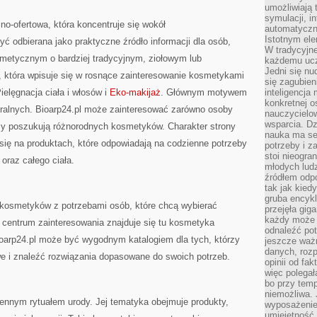
umożliwiają 
symulacji, i
jno-ofertowa, która koncentruje się wokół
automatyczn
Istotnym ele
 odbierana jako praktyczne źródło informacji dla osób,
W tradycyjne
smetycznym o bardziej tradycyjnym, ziołowym lub
każdemu ucz
Jedni się nu
, która wpisuje się w rosnące zainteresowanie kosmetykami
się zagubien
elęgnacja ciała i włosów i
Eko-makijaż
. Głównym motywem
inteligencja
konkretnej 
uralnych. Bioarp24.pl może zainteresować zarówno osoby
nauczycielow
wsparcia. Dz
rzy poszukują różnorodnych kosmetyków. Charakter strony
nauka ma se
się na produktach, które odpowiadają na codzienne potrzeby
potrzeby i z
stoi nieogra
oraz całego ciała.
młodych lud
źródłem odpo
tak jak kied
gruba encykl
kosmetyków z potrzebami osób, które chcą wybierać
przejęła gig
każdy może 
 centrum zainteresowania znajduje się tu kosmetyka
odnaleźć pot
ioarp24.pl może być wygodnym katalogiem dla tych, którzy
jeszcze ważn
danych, rozp
we i znaleźć rozwiązania dopasowane do swoich potrzeb.
opinii od fa
więc polegał
bo przy temp
niemożliwa. 
iennym rytuałem urody. Jej tematyka obejmuje produkty,
wyposażenie
umiejętność