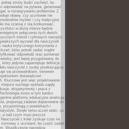
 jednej strony budzi zachwyt, bo
ko odpowiadać na pytania, generować
magać w rozwiązywaniu problemów. Z
wołuje obawy, czy uczniowie nie
modzielnie myśleć i czy tradycyjna
óle ma szansę z nią konkurować.
yszłości w dużej mierze będzie
 umiejętnym połączeniu tych dwóch
sycznych metod i cyfrowych narzędzi.
jwiększych wyzwań dla nauczycieli
iś nauka krytycznego korzystania z
 Uczeń, który potrafi zadać mądre
eryfikować odpowiedź oraz porównać
 wiedzy, jest lepiej przygotowany do
, który jedynie zapamiętuje definicje.
elu nauczyciel z osoby przekazującej
taje się przewodnikiem, trenerem
projektantem doświadczeń
. Kluczowe jest więc projektowanie
by miejsce suchego wykładu zajęły
skusje, eksperymenty i praca z
Technologia może w tym bardzo
igentne platformy edukacyjne analizują
nia, proponują zadania dopasowane do
, przypominają o powtórkach i
statystyki. Dzięki temu uczeń widzi, co
ł, a nad czym musi jeszcze
Nauczyciel z kolei zyskuje czas na
e rozmowy z uczniami, bo część zadań
em. Współczesne narzędzia