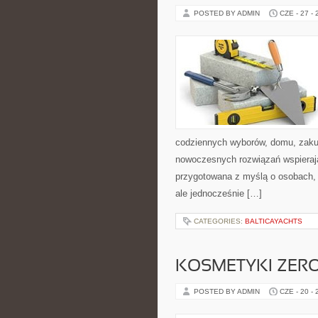
POSTED BY ADMIN
CZE - 27 -
codziennych wyborów, domu, zakupó
nowoczesnych rozwiązań wspierają
przygotowana z myślą o osobach,
ale jednocześnie […]
CATEGORIES:
BALTICAYACHTS
KOSMETYKI ZER
POSTED BY ADMIN
CZE - 20 -