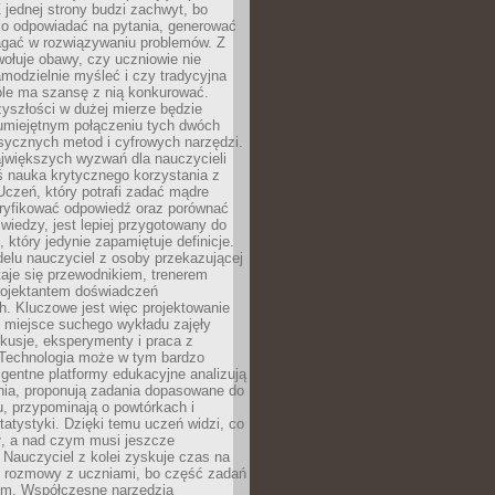
 jednej strony budzi zachwyt, bo
ko odpowiadać na pytania, generować
magać w rozwiązywaniu problemów. Z
wołuje obawy, czy uczniowie nie
modzielnie myśleć i czy tradycyjna
óle ma szansę z nią konkurować.
yszłości w dużej mierze będzie
 umiejętnym połączeniu tych dwóch
sycznych metod i cyfrowych narzędzi.
jwiększych wyzwań dla nauczycieli
iś nauka krytycznego korzystania z
 Uczeń, który potrafi zadać mądre
eryfikować odpowiedź oraz porównać
 wiedzy, jest lepiej przygotowany do
, który jedynie zapamiętuje definicje.
elu nauczyciel z osoby przekazującej
taje się przewodnikiem, trenerem
projektantem doświadczeń
. Kluczowe jest więc projektowanie
by miejsce suchego wykładu zajęły
skusje, eksperymenty i praca z
Technologia może w tym bardzo
igentne platformy edukacyjne analizują
nia, proponują zadania dopasowane do
, przypominają o powtórkach i
statystyki. Dzięki temu uczeń widzi, co
ł, a nad czym musi jeszcze
Nauczyciel z kolei zyskuje czas na
e rozmowy z uczniami, bo część zadań
em. Współczesne narzędzia