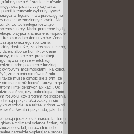
„alfabetyzacja AI” stanie się równie
umiejętność pisania czy czytania.
 potrafi kreatywnie wykorzystywać
 narzędzia, będzie miała przewagę na
 w nauce i w codziennym życiu. Nie
ednak, że technologia rozwiąże
roblemy szkoły. Nadal potrzebne będą
elacje, przyjazna atmosfera, wsparcie
i troska o dobrostan uczniów. Żaden
 zastąpi uważnego spojrzenia
 który dostrzeże, że ktoś siedzi cicho,
 dzień, albo że konflikt w klasie
wy, a nie kolejnej prezentacji.
ego najważniejsze w edukacji
będzie mądre połączenie ludzkiej
 z cyfrowymi możliwościami. Na końcu
yć, że zmienia się również rola
i także muszą oswoić się z tym, że
 się inaczej niż kiedyś, korzystając z
tform i inteligentnych aplikacji. Od
dzie zależało, czy technologia stanie
em rozwoju, czy źródłem rozproszenia i
Edukacja przyszłości zaczyna się
ylko w szkole, ale także w domu – od
kawości świata i przykładu, jaki dają
eligencja jeszcze kilkanaście lat temu
 głównie z filmami science fiction, dziś
hodzi do szkół, na uczelnie i do
ealne narzędzie wspierające proces