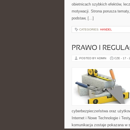
obietnicach szybkich efektów, lec
motywacji. Strona porusza tematy
podstaw, […]
CATEGORIES:
HANDEL
PRAWO I REGULA
POSTED BY ADMIN
CZE - 17 -
cyberbezpieczeństwa oraz użytkow
Internet i Nowe Technologie i Tes
komunikacja zostaje pokazana w s