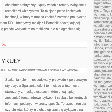
argumentów, 
charakter praktyczny i łączy w sobie tematy związane z
oraz systema
życie. Tego 
technikami wizażystów. To miejsce pełne kobiecych
wymaga to k
inspiracji, w którym można znaleźć zarówno praktyczne
obserwacji, 
kompetencją
olecam DIY i kreatywny makijaż i Poradnik początkującej
współpracy z
się przede wszystkim na makijażu, ale nie ogranicza się
przyszłości 
polecenia dl
z własną wi
wyniki. Taka 
istotna jak 
KTÓW
Osoba, która
inteligentne
rynku pracy,
oznacza to j
TYKUŁY
wszystkie p
bezpieczne r
CZYTELNICZE
 2026
MOŻLIWOŚĆ KOMENTOWANIA
ZOSTAŁA WYŁĄCZONA
emocjonalne 
ARTYKUŁY
algorytm nie
nauczyciela,
Spalarnia kalorii – rozbudowany przewodnik po zdrowym
bo ma gorszy
stylu życia Spalarnia kalorii to miejsce w internecie
wymaga rozmo
Właśnie dlat
stworzony z myślą o osobach, które chcą lepiej
przyszłości 
wrażliwości
zrozumieć temat zdrowej sylwetki i szukają konkretnych
warto zauważ
informacji podanych w prosty sposób. To przestrzeń dla
rodziców. On
dziecko uczy
czytelników, którzy nie chcą opierać się wyłącznie na
urządzeń, pla