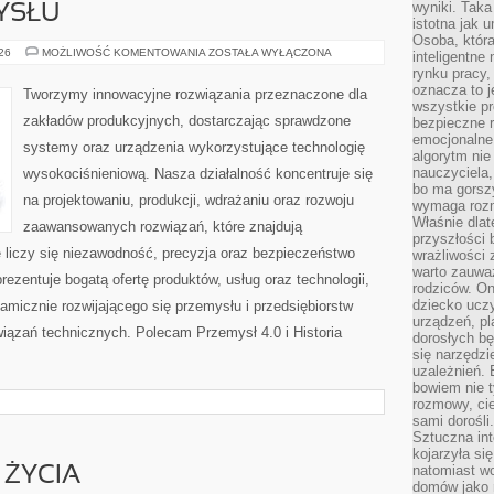
wyniki. Taka 
YSŁU
istotna jak 
Osoba, która
HISTORIA
026
MOŻLIWOŚĆ KOMENTOWANIA
ZOSTAŁA WYŁĄCZONA
inteligentne
PRZEMYSŁU
rynku pracy,
oznacza to j
Tworzymy innowacyjne rozwiązania przeznaczone dla
wszystkie p
zakładów produkcyjnych, dostarczając sprawdzone
bezpieczne r
emocjonalne 
systemy oraz urządzenia wykorzystujące technologię
algorytm nie
nauczyciela,
wysokociśnieniową. Nasza działalność koncentruje się
bo ma gorszy
na projektowaniu, produkcji, wdrażaniu oraz rozwoju
wymaga rozmo
Właśnie dlat
zaawansowanych rozwiązań, które znajdują
przyszłości 
 liczy się niezawodność, precyzja oraz bezpieczeństwo
wrażliwości
warto zauważ
zentuje bogatą ofertę produktów, usług oraz technologii,
rodziców. On
dziecko uczy
amicznie rozwijającego się przemysłu i przedsiębiorstw
urządzeń, pla
ązań technicznych. Polecam Przemysł 4.0 i Historia
dorosłych bę
się narzędzi
uzależnień. 
bowiem nie t
rozmowy, cie
sami dorośli.
Sztuczna int
kojarzyła się
natomiast wc
 ŻYCIA
domów jako r