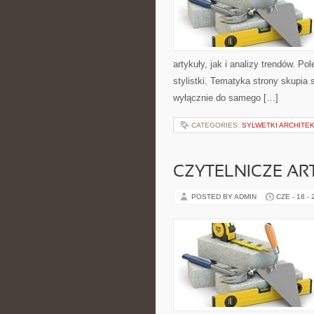
artykuły, jak i analizy trendów. P
stylistki. Tematyka strony skupia 
wyłącznie do samego […]
CATEGORIES:
SYLWETKI ARCHITE
CZYTELNICZE AR
POSTED BY ADMIN
CZE - 18 -