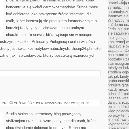
Bioarp24.pl to platforma informacyjno-ofertowa, która
umożliwiają 
koncentruje się wokół dermokosmetyków. Strona może
symulacji, i
automatyczn
być odbierana jako praktyczne źródło informacji dla
Istotnym ele
W tradycyjne
osób, które interesują się produktem kosmetycznym o
każdemu ucz
bardziej tradycyjnym, ziołowym lub naturalnym
Jedni się nu
się zagubien
charakterze. To serwis, która wpisuje się w rosnące
inteligencja
ostszym składzie. Polecamy Pielęgnacja ciała i włosów i
konkretnej 
nauczycielow
rony jest świat kosmetyków naturalnych. Bioarp24.pl może
wsparcia. Dz
nauka ma se
atne, jak i sprzedawców, którzy poszukują różnorodnych
potrzeby i z
stoi nieogra
młodych lud
źródłem odpo
tak jak kied
gruba encykl
przejęła gig
każdy może 
odnaleźć pot
jeszcze ważn
danych, rozp
MAKIJAŻ
 2026
MOŻLIWOŚĆ KOMENTOWANIA
ZOSTAŁA WYŁĄCZONA
GWIAZD
opinii od fa
więc polegał
Studio Veriss to internetowy blog poświęcony
bo przy temp
niemożliwa. 
stylizacjom oraz ciekawym pomysłom dla osób, które
wyposażenie
chcą świadomie dobierać kosmetyki. Strona ma
umiejętność