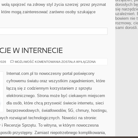
z wolą spojrzeć na zdrowy styl życia szerzej: przez pryzmat
dorosłych bę
się narzędzi
, które mogą zainteresować zarówno osoby szukające
uzależnień. 
bowiem nie t
rozmowy, cie
sami dorośli.
CJE W INTERNECIE
PRAWO
 2026
MOŻLIWOŚĆ KOMENTOWANIA
ZOSTAŁA WYŁĄCZONA
I
REGULACJE
W
Internat.com.pl to nowoczesny portal poświęcony
INTERNECIE
cyfrowemu światu oraz wszystkim zagadnieniom, które
łączą się z codziennym korzystaniem z sprzętu
elektronicznego. Strona może być ciekawym miejscem
dla osób, które chcą przyswoić świecie internetu, sieci
bezprzewodowych, światłowodów, 5G, chmury, hostingu,
ych rozwiązań technologicznych. Nowości na stronie:
ty i Recenzje Sprzętu. To witryna, w którym nowoczesna
posób przystępny. Zamiast niepotrzebnego komplikowania,