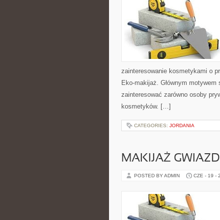
zainteresowanie kosmetykami o pr
Eko-makijaż. Głównym motywem st
zainteresować zarówno osoby pryw
kosmetyków. […]
CATEGORIES:
JORDANIA
MAKIJAŻ GWIAZD
POSTED BY ADMIN
CZE - 19 -