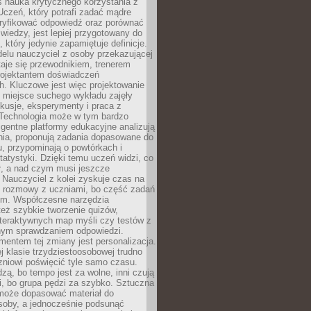
iś nauka krytycznego korzystania z
 Uczeń, który potrafi zadać mądre
eryfikować odpowiedź oraz porównać
 wiedzy, jest lepiej przygotowany do
, który jedynie zapamiętuje definicje.
elu nauczyciel z osoby przekazującej
taje się przewodnikiem, trenerem
projektantem doświadczeń
. Kluczowe jest więc projektowanie
by miejsce suchego wykładu zajęły
skusje, eksperymenty i praca z
Technologia może w tym bardzo
igentne platformy edukacyjne analizują
nia, proponują zadania dopasowane do
, przypominają o powtórkach i
statystyki. Dzięki temu uczeń widzi, co
ł, a nad czym musi jeszcze
Nauczyciel z kolei zyskuje czas na
e rozmowy z uczniami, bo część zadań
em. Współczesne narzędzia
też szybkie tworzenie quizów,
nteraktywnych map myśli czy testów z
ym sprawdzaniem odpowiedzi.
mentem tej zmiany jest personalizacja.
j klasie trzydziestoosobowej trudno
niowi poświęcić tyle samo czasu.
dzą, bo tempo jest za wolne, inni czują
i, bo grupa pędzi za szybko. Sztuczna
 może dopasować materiał do
osoby, a jednocześnie podsunąć