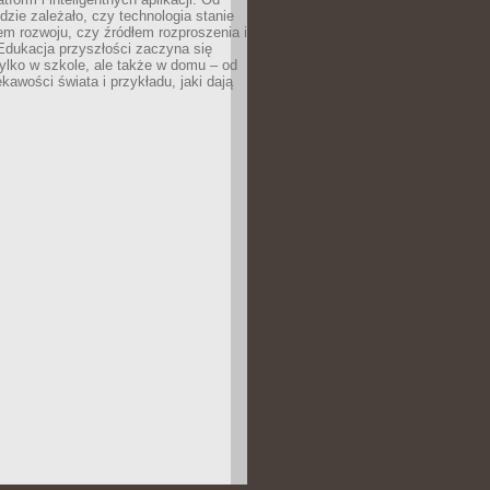
dzie zależało, czy technologia stanie
em rozwoju, czy źródłem rozproszenia i
Edukacja przyszłości zaczyna się
ylko w szkole, ale także w domu – od
kawości świata i przykładu, jaki dają