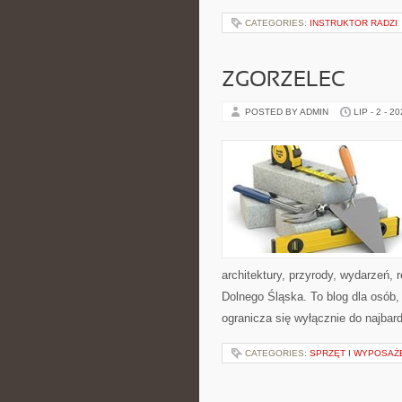
CATEGORIES:
INSTRUKTOR RADZI
ZGORZELEC
POSTED BY ADMIN
LIP - 2 - 2
architektury, przyrody, wydarzeń,
Dolnego Śląska. To blog dla osób,
ogranicza się wyłącznie do najbard
CATEGORIES:
SPRZĘT I WYPOSAŻ