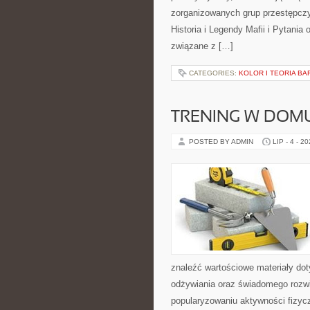
zorganizowanych grup przestępczy
Historia i Legendy Mafii i Pytania
związane z […]
CATEGORIES:
KOLOR I TEORIA BA
TRENING W DOM
POSTED BY ADMIN
LIP - 4 - 2
znaleźć wartościowe materiały dot
odżywiania oraz świadomego rozwij
popularyzowaniu aktywności fizyc