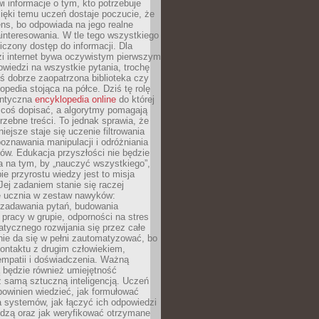
i informacje o tym, kto potrzebuje
ięki temu uczeń dostaje poczucie, że
ns, bo odpowiada na jego realne
ainteresowania. W tle tego wszystkiego
niczony dostęp do informacji. Dla
zi internet bywa oczywistym pierwszym
wiedzi na wszystkie pytania, trochę
yś dobrze zaopatrzona biblioteka czy
opedia stojąca na półce. Dziś tę rolę
antyczna
encyklopedia online
do której
coś dopisać, a algorytmy pomagają
rzebne treści. To jednak sprawia, że
iejsze staje się uczenie filtrowania
oznawania manipulacji i odróżniania
któw. Edukacja przyszłości nie będzie
a na tym, by „nauczyć wszystkiego”,
ie przyrostu wiedzy jest to misja
Jej zadaniem stanie się raczej
 ucznia w zestaw nawyków:
 zadawania pytań, budowania
pracy w grupie, odporności na stres
tycznego rozwijania się przez całe
nie da się w pełni zautomatyzować, bo
ontaktu z drugim człowiekiem,
empatii i doświadczenia. Ważną
 będzie również umiejętność
 samą sztuczną inteligencją. Uczeń
powinien wiedzieć, jak formułować
a systemów, jak łączyć ich odpowiedzi
edzą oraz jak weryfikować otrzymane