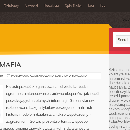
Redakcja
Tagi
Tagi
Działamy
Nowości
Spis Treści
SUB
Ć
MAFIA
Sztuczna int
kojarzyła się
PRAWO
026
MOŻLIWOŚĆ KOMENTOWANIA
ZOSTAŁA WYŁĄCZONA
natomiast wc
KONTRA
MAFIA
domów jako r
Przestępczość zorganizowana od wielu lat budzi
nauczania. Z
potrafi szyb
ogromne zainteresowanie zarówno ekspertów, jak i osób
treści i po
drugiej – wy
poszukujących rzetelnych informacji. Strona stanowi
przestaną sa
rozbudowane bazę artykułów poświęcone mafii, ich
szkoła w og
Edukacja prz
historii, modelom działania, a także współczesnym
polegała na
zagrożeniom. Serwis prezentuje temat w sposób
światów: kla
Jednym z na
na przedstawieniu zjawisk związanych z działalnością