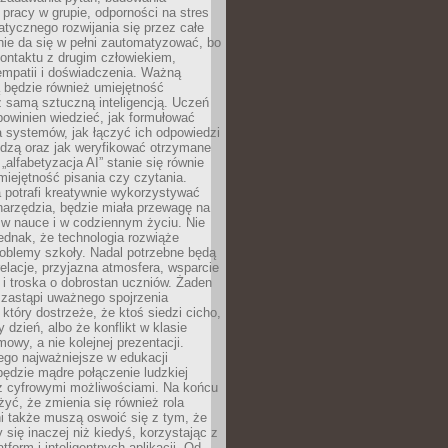
pracy w grupie, odporności na stres
tycznego rozwijania się przez całe
nie da się w pełni zautomatyzować, bo
ontaktu z drugim człowiekiem,
empatii i doświadczenia. Ważną
 będzie również umiejętność
 samą sztuczną inteligencją. Uczeń
powinien wiedzieć, jak formułować
a systemów, jak łączyć ich odpowiedzi
edzą oraz jak weryfikować otrzymane
„alfabetyzacja AI” stanie się równie
umiejętność pisania czy czytania.
 potrafi kreatywnie wykorzystywać
 narzędzia, będzie miała przewagę na
 w nauce i w codziennym życiu. Nie
ednak, że technologia rozwiąże
roblemy szkoły. Nadal potrzebne będą
elacje, przyjazna atmosfera, wsparcie
i troska o dobrostan uczniów. Żaden
 zastąpi uważnego spojrzenia
 który dostrzeże, że ktoś siedzi cicho,
 dzień, albo że konflikt w klasie
wy, a nie kolejnej prezentacji.
ego najważniejsze w edukacji
będzie mądre połączenie ludzkiej
 z cyfrowymi możliwościami. Na końcu
yć, że zmienia się również rola
i także muszą oswoić się z tym, że
 się inaczej niż kiedyś, korzystając z
tform i inteligentnych aplikacji. Od