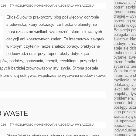
nauczania. Z
EDUKACJA
 2026
MOŻLIWOŚĆ KOMENTOWANIA
ZOSTAŁA WYŁĄCZONA
potrafi szyb
I
treści i po
STYL
ŻYCIA
drugiej – wy
Ekos-Sułów to praktyczny blog poświęcony ochronie
przestaną sa
środowiska, który pokazuje, że troska o planetę nie
szkoła w og
Edukacja prz
musi oznaczać wielkich wyrzeczeń, skomplikowanych
polegała na
decyzji ani kosztownych zmian. To internetowy zakątek,
światów: kla
Jednym z na
w którym czytelnik może znaleźć porady, praktyczne
staje się dz
technologii.
podpowiedzi oraz przystępne teksty dotyczące
pytanie, zw
w, podróży, gotowania, energii, recyklingu, przyrody i
różne źródła
życia niż ten
cych bardziej zrównoważony styl życia. Strona została
W takim mod
 które chcą odkrywać współczesne wyzwania środowiskowe,
informacje s
myślenia i 
edukacyjnych
lekcji tak, 
projekty, dy
problemem. 
pomóc. Intel
postępy ucz
jego poziomu
O WASTE
wizualizują 
już opanowa
KOSMETYKI
 2026
MOŻLIWOŚĆ KOMENTOWANIA
ZOSTAŁA WYŁĄCZONA
popracować. 
ZERO
indywidualn
WASTE
ocenia syst