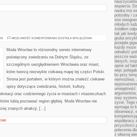
nauczycielow
wsparcia. Dz
nauka ma se
potrzeby i z
stoi nieogra
młodych lud
źródłem odpo
tak jak kied
gruba encykl
ZGORZELEC
026
MOŻLIWOŚĆ KOMENTOWANIA
ZOSTAŁA WYŁĄCZONA
przejęła gig
każdy może 
Moda Wrocław to różnorodny serwis internetowy
odnaleźć pot
jeszcze ważn
poświęcony zwiedzaniu na Dolnym Śląsku, ze
danych, rozp
szczególnym uwzględnieniem Wrocławia oraz miast,
opinii od fa
więc polegał
które tworzą niezwykle ciekawą mapę tej części Polski.
bo przy temp
Strona jest portalem, w którym można znaleźć ciekawe
niemożliwa. 
wyposażenie
opisy dotyczące zwiedzania, historii, kultury,
umiejętność
argumentów, 
 rekreacji oraz codziennego życia w miastach i miasteczkach
oraz systema
 które lubią poznawać region głębiej. Moda Wrocław nie
życie. Tego 
wymaga to k
ziej znanych atrakcji, […]
obserwacji, 
kompetencją
współpracy z
ENIE
przyszłości 
polecenia dl
z własną wi