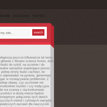
SCRIBE
FACEBOOK
TWITTER
eligencja jeszcze kilkanaście lat temu
 głównie z filmami science fiction, dziś
hodzi do szkół, na uczelnie i do
ealne narzędzie wspierające proces
 jednej strony budzi zachwyt, bo
ko odpowiadać na pytania, generować
magać w rozwiązywaniu problemów. Z
wołuje obawy, czy uczniowie nie
modzielnie myśleć i czy tradycyjna
óle ma szansę z nią konkurować.
yszłości w dużej mierze będzie
 umiejętnym połączeniu tych dwóch
sycznych metod i cyfrowych narzędzi.
jwiększych wyzwań dla nauczycieli