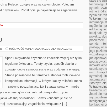
staje się dz
technologii.
ch w Polsce, Europie oraz na całym globie. Polecam
pytanie, zw
 od czytelników. Portal opisuje najważniejsze zagadnienia
różne źródła
życia niż ten
W takim mod
informacje s
RW
myślenia i 
edukacyjnych
lekcji tak, 
projekty, dy
U
problemem. 
pomóc. Intel
postępy ucz
TRENING
026
MOŻLIWOŚĆ KOMENTOWANIA
ZOSTAŁA WYŁĄCZONA
jego poziomu
W
DOMU
wizualizują 
Sport i aktywność fizyczna to znacznie więcej niż tylko
już opanowa
popracować. 
regularne ćwiczenia. To styl życia, sposób dbania o
indywidualn
ocenia syst
zdrowie, dobre samopoczucie oraz codzienną energię.
umożliwiają 
Strona poświęcona tej tematyce stanowi rozbudowane
symulacji, i
automatyczn
kompendium informacji, w którym każdy miłośnik ruchu
Istotnym ele
– zarówno początkujący, jak i zaawansowany – może
W tradycyjne
każdemu ucz
yczące treningów, ćwiczeń, zdrowego stylu życia,
Jedni się nu
się zagubien
ania własnej sprawności. Serwis koncentruje się na
inteligencja
znej, przedstawiając zagadnienia związane z […]
konkretnej 