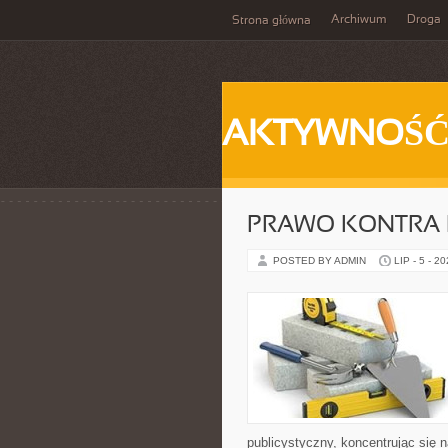
Archiwum
Droga
Strona główna
AKTYWNOŚ
PRAWO KONTRA 
POSTED BY ADMIN
LIP - 5 - 2
publicystyczny, koncentrując się 