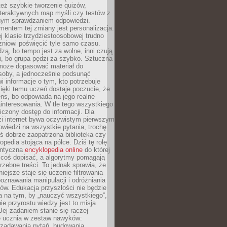
też szybkie tworzenie quizów,
nteraktywnych map myśli czy testów z
ym sprawdzaniem odpowiedzi.
mentem tej zmiany jest personalizacja.
j klasie trzydziestoosobowej trudno
niowi poświęcić tyle samo czasu.
dzą, bo tempo jest za wolne, inni czują
i, bo grupa pędzi za szybko. Sztuczna
 może dopasować materiał do
osoby, a jednocześnie podsunąć
i informacje o tym, kto potrzebuje
ięki temu uczeń dostaje poczucie, że
ns, bo odpowiada na jego realne
ainteresowania. W tle tego wszystkiego
niczony dostęp do informacji. Dla
zi internet bywa oczywistym pierwszym
wiedzi na wszystkie pytania, trochę
yś dobrze zaopatrzona biblioteka czy
opedia stojąca na półce. Dziś tę rolę
antyczna
encyklopedia online
do której
coś dopisać, a algorytmy pomagają
rzebne treści. To jednak sprawia, że
iejsze staje się uczenie filtrowania
oznawania manipulacji i odróżniania
któw. Edukacja przyszłości nie będzie
a na tym, by „nauczyć wszystkiego”,
ie przyrostu wiedzy jest to misja
Jej zadaniem stanie się raczej
 ucznia w zestaw nawyków:
 zadawania pytań, budowania