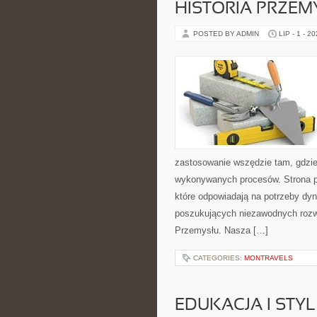
HISTORIA PRZEM
POSTED BY ADMIN
LIP - 1 - 2
zastosowanie wszędzie tam, gdzie
wykonywanych procesów. Strona pre
które odpowiadają na potrzeby dyn
poszukujących niezawodnych rozwi
Przemysłu. Nasza […]
CATEGORIES:
MONTRAVELS
EDUKACJA I STYL