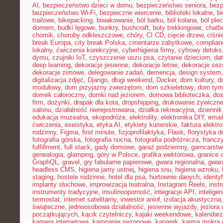
AI
,
bezpieczeństwo dzieci w domu
,
bezpieczeństwo seniora
,
bezp
bezpieczeństwo Wi-Fi
,
bezpieczne wiercenie
,
biblioteki lokalne
,
bi
trailowe
,
bikepacking
,
biwakowanie
,
ból barku
,
ból kolana
,
ból ple
domem
,
budki lęgowe
,
bunkry
,
bushcraft
,
buty trekkingowe
,
chatb
chomik
,
choroby odkleszczowe
,
chóry
,
CI CD
,
cięcie drzew
,
ciśni
break Europa
,
city break Polska
,
cmentarze zabytkowe
,
complian
lokalny
,
ćwiczenia korekcyjne
,
cyberhigiena firmy
,
cyfrowy detoks
dymu
,
czujniki IoT
,
czyszczenie uszu psa
,
czytanie dzieciom
,
dat
deep learning
,
dekoracje jesienne
,
dekoracje letnie
,
dekoracje se
dekoracje zimowe
,
delegowanie zadań
,
demencja
,
design system
digitalizacja zdjęć
,
Django
,
długi weekend
,
Docker
,
dom kultury
,
d
modułowy
,
dom przyjazny zwierzętom
,
dom szkieletowy
,
dom tym
domek całoroczny
,
domki nad jeziorem
,
domowa biblioteczka
,
dos
firm
,
dożynki
,
drapak dla kota
,
dropshipping
,
drukowanie żywiczn
salonu
,
działalność nierejestrowana
,
działka rekreacyjna
,
dziennik
edukacja muzealna
,
ekopodróże
,
elektrolity
,
elektronika DIY
,
emai
ćwiczenia
,
eseistyka
,
etyka AI
,
etykiety kurierskie
,
faktura elektr
rodzinny
,
Figma
,
first minute
,
fizjoprofilaktyka
,
Flask
,
florystyka 
fotografia górska
,
fotografia nocna
,
fotografia podróżnicza
,
francz
fulfillment
,
full stack
,
gady domowe
,
garaż podziemny
,
garncarstw
genealogia
,
glamping
,
góry w Polsce
,
grafika wektorowa
,
granice 
GraphQL
,
gravel
,
gry fabularne papierowe
,
gwara regionalna
,
gwar
headless CMS
,
higiena jamy ustnej
,
higiena snu
,
higiena wzroku
,
staging
,
hostele rodzinne
,
hotel dla psa
,
hurtownie danych
,
identy
implanty słuchowe
,
improwizacja teatralna
,
Instagram Reels
,
inst
instrumenty tradycyjne
,
insulinooporność
,
integracje API
,
intelige
termostat
,
internet satelitarny
,
inwestor anioł
,
izolacja akustyczna
świąteczne
,
jednoosobowa działalność
,
jesienne wyjazdy
,
jeziora
początkujących
,
kącik czytelniczy
,
kajaki weekendowe
,
kalendarz
kamera internetowa
,
kampanie sezonowe
,
kanarek
,
karma mokra d