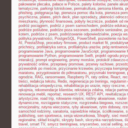
pakowanie plecaka
,
pałace w Polsce
,
palety kolorów
,
panele akus
tematyczne
,
parkingi lotniskowe
,
permakultura
,
persona klienta
,
p
phishing
,
pielęgnacja łap
,
pierwsza pomoc dla kota
,
pierwsza pom
psychiczna
,
pilates
,
pitch deck
,
plan sprzedaży
,
płatności odrocz
mieszkaniu
,
płynność finansowa
,
pobyty lecznicze
,
podatek od n
podróż pociągiem
,
podróż z psem samochodem
,
podróże edukacy
podróże poślubne
,
podróże poza sezonem
,
podróże senioralne
,
po
kotem
,
podróże z psem
,
podróżowanie odpowiedzialne
,
poezja ws
polityka prywatności
,
PostgreSQL
,
PowerShell
,
pozwolenie na bu
AI
,
PrestaShop
,
procedury firmowe
,
product market fit
,
produktyw
próchnicy
,
profilaktyka serca
,
profilaktyka urazów
,
próg rentownoś
programowanie Java
,
programowanie JavaScript
,
programowanie K
programowanie Python
,
programowanie Swift
,
projekt ogrodu pr
interakcji
,
prompt engineering
,
promy morskie
,
protokół zdawczo-o
prywatność online
,
przeprawy promowe
,
przerwy ruchowe
,
przestr
przewodnik po mieście
,
przycinanie krzewów
,
przyczepa kemping
maratonu
,
przygotowanie do półmaratonu
,
przysmaki treningowe
,
ogrodzie
,
RAG
,
ransomware
,
Raspberry Pi
,
raty online
,
React
,
rec
treści
,
redakcja tekstu
,
Redis
,
regeneracja po treningu
,
regulamin 
rehabilitacja ortopedyczna
,
rehabilitacja po urazie
,
rejsy rzeczne
,
rękojmia
,
rekomendacje klientów
,
rekrutacja zdalna
,
relacje partne
renowacja mebli
,
reportaż
,
research UX
,
REST API
,
rewitalizacja 
artystyczne
,
road trip
,
rolowanie mięśni
,
rośliny akwariowe
,
route
dynamiczne
,
rozciąganie statyczne
,
rozgrzewka biegowa
,
rozszer
emocjonalny
,
rutyna wieczorna
,
ryby akwariowe
,
rytm dobowy
,
rze
samochód rodzinny
,
sanatoria
,
sąsiedzkie relacje
,
ściółkowanie
,
s
publishing
,
sen sportowca
,
sesja wizerunkowa
,
Shopify
,
sieć mes
regionalne
,
skład książki
,
skrypty bash
,
skrzynka narzędziowa
,
ś
travel
,
smart TV
,
smycz treningowa
,
snycerstwo
,
social selling
,
so