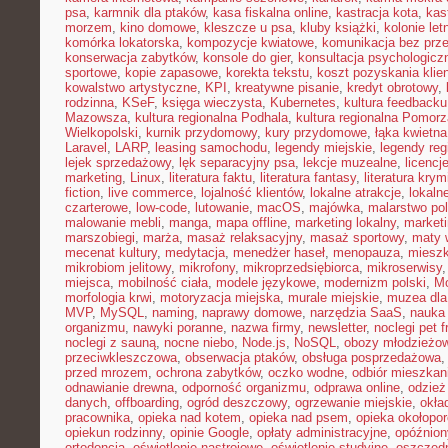
psa
,
karmnik dla ptaków
,
kasa fiskalna online
,
kastracja kota
,
kas
morzem
,
kino domowe
,
kleszcze u psa
,
kluby książki
,
kolonie let
komórka lokatorska
,
kompozycje kwiatowe
,
komunikacja bez prz
konserwacja zabytków
,
konsole do gier
,
konsultacja psychologicz
sportowe
,
kopie zapasowe
,
korekta tekstu
,
koszt pozyskania klie
kowalstwo artystyczne
,
KPI
,
kreatywne pisanie
,
kredyt obrotowy
,
rodzinna
,
KSeF
,
księga wieczysta
,
Kubernetes
,
kultura feedbacku
Mazowsza
,
kultura regionalna Podhala
,
kultura regionalna Pomorz
Wielkopolski
,
kurnik przydomowy
,
kury przydomowe
,
łąka kwietna
Laravel
,
LARP
,
leasing samochodu
,
legendy miejskie
,
legendy reg
lejek sprzedażowy
,
lęk separacyjny psa
,
lekcje muzealne
,
licencj
marketing
,
Linux
,
literatura faktu
,
literatura fantasy
,
literatura krym
fiction
,
live commerce
,
lojalność klientów
,
lokalne atrakcje
,
lokal
czarterowe
,
low-code
,
lutowanie
,
macOS
,
majówka
,
malarstwo pol
malowanie mebli
,
manga
,
mapa offline
,
marketing lokalny
,
marketi
marszobiegi
,
marża
,
masaż relaksacyjny
,
masaż sportowy
,
maty 
mecenat kultury
,
medytacja
,
menedżer haseł
,
menopauza
,
miesz
mikrobiom jelitowy
,
mikrofony
,
mikroprzedsiębiorca
,
mikroserwisy
miejsca
,
mobilność ciała
,
modele językowe
,
modernizm polski
,
M
morfologia krwi
,
motoryzacja miejska
,
murale miejskie
,
muzea dla
MVP
,
MySQL
,
naming
,
naprawy domowe
,
narzędzia SaaS
,
nauka
organizmu
,
nawyki poranne
,
nazwa firmy
,
newsletter
,
noclegi pet f
noclegi z sauną
,
nocne niebo
,
Node.js
,
NoSQL
,
obozy młodzieżo
przeciwkleszczowa
,
obserwacja ptaków
,
obsługa posprzedażowa
przed mrozem
,
ochrona zabytków
,
oczko wodne
,
odbiór mieszkan
odnawianie drewna
,
odporność organizmu
,
odprawa online
,
odzież
danych
,
offboarding
,
ogród deszczowy
,
ogrzewanie miejskie
,
okła
pracownika
,
opieka nad kotem
,
opieka nad psem
,
opieka okołopo
opiekun rodzinny
,
opinie Google
,
opłaty administracyjne
,
opóźnion
ortodoncja
,
oświetlenie nastrojowe
,
oświetlenie studyjne
,
oszczęd