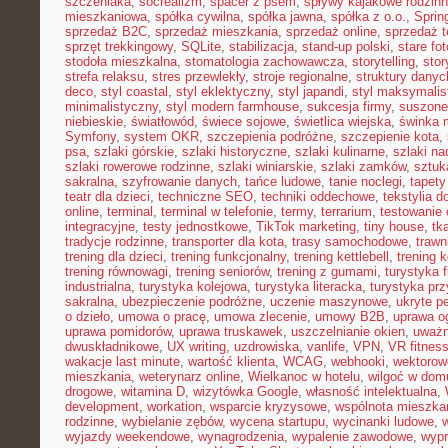
szczeniaka
,
socrealizm
,
spacer z psem
,
spływy kajakowe rodzin
mieszkaniowa
,
spółka cywilna
,
spółka jawna
,
spółka z o.o.
,
Sprin
sprzedaż B2C
,
sprzedaż mieszkania
,
sprzedaż online
,
sprzedaż t
sprzęt trekkingowy
,
SQLite
,
stabilizacja
,
stand-up polski
,
stare fot
stodoła mieszkalna
,
stomatologia zachowawcza
,
storytelling
,
stor
strefa relaksu
,
stres przewlekły
,
stroje regionalne
,
struktury danyc
deco
,
styl coastal
,
styl eklektyczny
,
styl japandi
,
styl maksymalis
minimalistyczny
,
styl modern farmhouse
,
sukcesja firmy
,
suszone
niebieskie
,
światłowód
,
świece sojowe
,
świetlica wiejska
,
świnka 
Symfony
,
system OKR
,
szczepienia podróżne
,
szczepienie kota
,
psa
,
szlaki górskie
,
szlaki historyczne
,
szlaki kulinarne
,
szlaki n
szlaki rowerowe rodzinne
,
szlaki winiarskie
,
szlaki zamków
,
sztuk
sakralna
,
szyfrowanie danych
,
tańce ludowe
,
tanie noclegi
,
tapety
teatr dla dzieci
,
techniczne SEO
,
techniki oddechowe
,
tekstylia 
online
,
terminal
,
terminal w telefonie
,
termy
,
terrarium
,
testowanie
integracyjne
,
testy jednostkowe
,
TikTok marketing
,
tiny house
,
tk
tradycje rodzinne
,
transporter dla kota
,
trasy samochodowe
,
trawn
trening dla dzieci
,
trening funkcjonalny
,
trening kettlebell
,
trening k
trening równowagi
,
trening seniorów
,
trening z gumami
,
turystyka 
industrialna
,
turystyka kolejowa
,
turystyka literacka
,
turystyka prz
sakralna
,
ubezpieczenie podróżne
,
uczenie maszynowe
,
ukryte pe
o dzieło
,
umowa o pracę
,
umowa zlecenie
,
umowy B2B
,
uprawa o
uprawa pomidorów
,
uprawa truskawek
,
uszczelnianie okien
,
uważ
dwuskładnikowe
,
UX writing
,
uzdrowiska
,
vanlife
,
VPN
,
VR fitnes
wakacje last minute
,
wartość klienta
,
WCAG
,
webhooki
,
wektorow
mieszkania
,
weterynarz online
,
Wielkanoc w hotelu
,
wilgoć w dom
drogowe
,
witamina D
,
wizytówka Google
,
własność intelektualna
,
development
,
workation
,
wsparcie kryzysowe
,
wspólnota mieszka
rodzinne
,
wybielanie zębów
,
wycena startupu
,
wycinanki ludowe
,
wyjazdy weekendowe
,
wynagrodzenia
,
wypalenie zawodowe
,
wypr