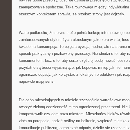
również dobre przepisy, uczciwe działania przedsiębiorstw, edukacj
zaangażowanie społeczne. Taka równowaga między indywidualną 
szerszym kontekstem sprawia, że przekaz strony jest dojrzały.
Warto podkreślić, że serwis może pełnić funkcję internetowego po
zainteresowanych stylem życia określanym jako zero waste, less 
świadoma konsumpcja. Te pojęcia bywają modne, ale na stronie 
sposób praktyczny i pozbawiony przesady. Nie chodzi o to, aby n
konsumentem, lecz o to, aby coraz częściej podejmować lepsze d
przydatne są treści wyjaśniające, jak kupować mniej, jak nie mar
ograniczać odpady, jak korzystać z lokalnych produktów i jak roz
naprawdę mają sens.
Dla osób mieszkających w mieście szczególnie wartościowe mogą
tworzyć zieloną codzienność mimo ograniczonej przestrzeni. Nie
kompostownik czy dom poza miastem. Mieszkańcy bloków równie
zioła na parapecie, sadzić rośliny na balkonie, wspierać miejską z
komunikację publiczną, ograniczać odpady, dzielić się rzeczami z