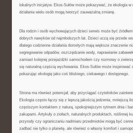
lokalnych inicjatyw. Ekos-Sułów może pokazywać, że ekologia w 
działania wielu osób mogą tworzyć zauważalną zmianę.
Dla rodzin i osób wychowujących dzieci serwis może być źródł
dobrych nawyków od najmłodszych lat. Dzieci uczą się przede w
dlatego codzienne działania dorosłych mają większe znaczenie n
segregowanie odpadów, oszczędzanie wody, naprawianie zabawek
zamiast kolejnej przejażdżki samochodem czy rozmowy o zwierzę
się naturalną częścią wychowania. Ekos-Sułów może inspirować d
pokazując ekologię jako coś bliskiego, ciekawego i dostępnego.
Strona ma również potencjał, aby przyciągać czytelników zainte
Ekologia często łączy się z lepszą jakością jedzenia, mniejszą i
częstszym kontaktem z naturą, spokojniejszym rytmem dnia i ba
zakupami. Artykuły o ziołach, naturalnych produktach, roślinnej ku
przyrody czy ograniczaniu nadmiaru przedmiotów mogą być cenne
zadbać nie tylko o planetę, ale również o własny komfort i samop