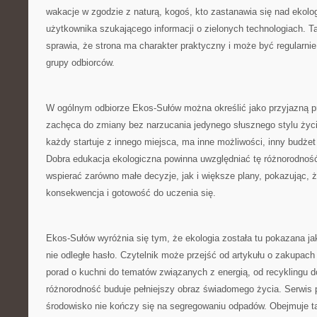
wakacje w zgodzie z naturą, kogoś, kto zastanawia się nad ekolo
użytkownika szukającego informacji o zielonych technologiach. 
sprawia, że strona ma charakter praktyczny i może być regularni
grupy odbiorców.
W ogólnym odbiorze Ekos-Sułów można określić jako przyjazną pr
zachęca do zmiany bez narzucania jedynego słusznego stylu życ
każdy startuje z innego miejsca, ma inne możliwości, inny budżet
Dobra edukacja ekologiczna powinna uwzględniać tę różnorodnoś
wspierać zarówno małe decyzje, jak i większe plany, pokazując, że
konsekwencja i gotowość do uczenia się.
Ekos-Sułów wyróżnia się tym, że ekologia została tu pokazana ja
nie odległe hasło. Czytelnik może przejść od artykułu o zakupach
porad o kuchni do tematów związanych z energią, od recyklingu d
różnorodność buduje pełniejszy obraz świadomego życia. Serwis 
środowisko nie kończy się na segregowaniu odpadów. Obejmuje ta