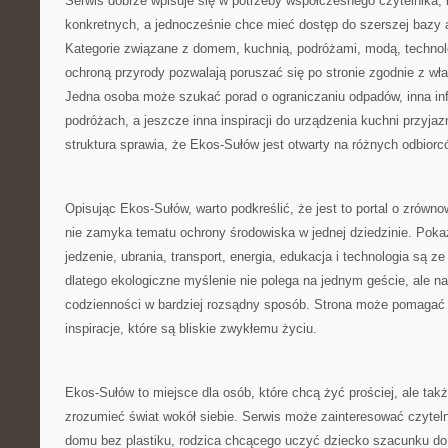
Serwis dobrze wpisuje się w potrzeby współczesnego czytelnika, 
konkretnych, a jednocześnie chce mieć dostęp do szerszej bazy 
Kategorie związane z domem, kuchnią, podróżami, modą, technolo
ochroną przyrody pozwalają poruszać się po stronie zgodnie z wł
Jedna osoba może szukać porad o ograniczaniu odpadów, inna inf
podróżach, a jeszcze inna inspiracji do urządzenia kuchni przyja
struktura sprawia, że Ekos-Sułów jest otwarty na różnych odbiorc
Opisując Ekos-Sułów, warto podkreślić, że jest to portal o zrówn
nie zamyka tematu ochrony środowiska w jednej dziedzinie. Pokaz
jedzenie, ubrania, transport, energia, edukacja i technologia są 
dlatego ekologiczne myślenie nie polega na jednym geście, ale n
codzienności w bardziej rozsądny sposób. Strona może pomagać w
inspiracje, które są bliskie zwykłemu życiu.
Ekos-Sułów to miejsce dla osób, które chcą żyć prościej, ale także
zrozumieć świat wokół siebie. Serwis może zainteresować czytel
domu bez plastiku, rodzica chcącego uczyć dziecko szacunku do 