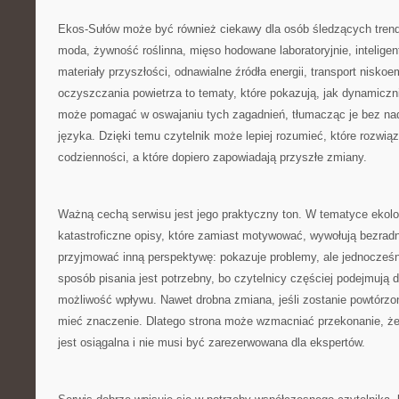
Ekos-Sułów może być również ciekawy dla osób śledzących tren
moda, żywność roślinna, mięso hodowane laboratoryjnie, inteligen
materiały przyszłości, odnawialne źródła energii, transport nisko
oczyszczania powietrza to tematy, które pokazują, jak dynamiczni
może pomagać w oswajaniu tych zagadnień, tłumacząc je bez na
języka. Dzięki temu czytelnik może lepiej rozumieć, które rozwią
codzienności, a które dopiero zapowiadają przyszłe zmiany.
Ważną cechą serwisu jest jego praktyczny ton. W tematyce ekolo
katastroficzne opisy, które zamiast motywować, wywołują bezra
przyjmować inną perspektywę: pokazuje problemy, ale jednocześn
sposób pisania jest potrzebny, bo czytelnicy częściej podejmują d
możliwość wpływu. Nawet drobna zmiana, jeśli zostanie powtórzo
mieć znaczenie. Dlatego strona może wzmacniać przekonanie, ż
jest osiągalna i nie musi być zarezerwowana dla ekspertów.