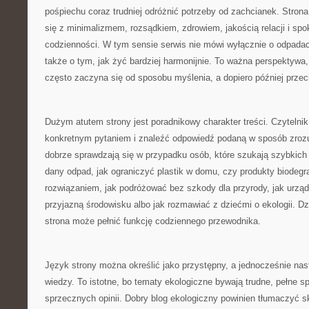
pośpiechu coraz trudniej odróżnić potrzeby od zachcianek. Strona
się z minimalizmem, rozsądkiem, zdrowiem, jakością relacji i sp
codzienności. W tym sensie serwis nie mówi wyłącznie o odpadac
także o tym, jak żyć bardziej harmonijnie. To ważna perspektyw
często zaczyna się od sposobu myślenia, a dopiero później przec
Dużym atutem strony jest poradnikowy charakter treści. Czytelnik 
konkretnym pytaniem i znaleźć odpowiedź podaną w sposób zrozu
dobrze sprawdzają się w przypadku osób, które szukają szybkich
dany odpad, jak ograniczyć plastik w domu, czy produkty biode
rozwiązaniem, jak podróżować bez szkody dla przyrody, jak urząd
przyjazną środowisku albo jak rozmawiać z dziećmi o ekologii. D
strona może pełnić funkcję codziennego przewodnika.
Język strony można określić jako przystępny, a jednocześnie na
wiedzy. To istotne, bo tematy ekologiczne bywają trudne, pełne sp
sprzecznych opinii. Dobry blog ekologiczny powinien tłumaczyć 