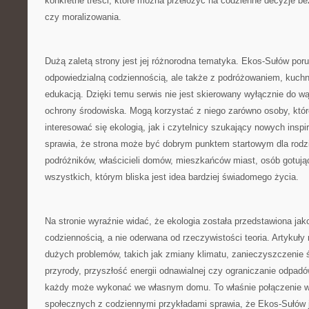
konkretne treści, które można przełożyć na codzienne decyzje be
czy moralizowania.
Dużą zaletą strony jest jej różnorodna tematyka. Ekos-Sułów por
odpowiedzialną codziennością, ale także z podróżowaniem, kuchni
edukacją. Dzięki temu serwis nie jest skierowany wyłącznie do w
ochrony środowiska. Mogą korzystać z niego zarówno osoby, któr
interesować się ekologią, jak i czytelnicy szukający nowych inspi
sprawia, że strona może być dobrym punktem startowym dla rodzi
podróżników, właścicieli domów, mieszkańców miast, osób gotują
wszystkich, którym bliska jest idea bardziej świadomego życia.
Na stronie wyraźnie widać, że ekologia została przedstawiona ja
codziennością, a nie oderwana od rzeczywistości teoria. Artykuł
dużych problemów, takich jak zmiany klimatu, zanieczyszczenie 
przyrody, przyszłość energii odnawialnej czy ograniczanie odpadó
każdy może wykonać we własnym domu. To właśnie połączenie 
społecznych z codziennymi przykładami sprawia, że Ekos-Sułów 