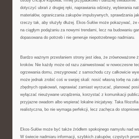
osoby chcące kupować mniej przypadkowo i bardziej świadomie. 
dotyczyć ubrań z drugiej ręki, naprawiania odzieży, wybierania na
materiałów, ograniczania zakupów impulsywnych, sprawdzania jak
rzeczy tak, aby służyły dłużej. Ekos-Sułów może pokazywać, że 
na ciągłym podążaniu za nowymi trendami, lecz na budowaniu gard
dopasowana do potrzeb i nie generuje niepotrzebnego nadmiaru.
Bardzo ważnym przesłaniem strony jest idea, że zrównoważone ż
kroków. Nie każdy może od razu zainwestować w nowoczesne tec
ogrzewania domu, zrezygnować z samochodu czy całkowicie wyel
może jednak zrobić coś w swojej skali: nosić własną torbę na za
zbędnych opakowań, naprawiać zamiast wyrzucać, planować posi
wyłączać nieużywane urządzenia, korzystać z komunikacji publicz
przyjazne owadom albo wspierać lokalne inicjatywy. Taka filozofia 
realistyczna, bo nie wymaga perfekcji, lecz zachęca do stopniowe
Ekos-Sułów może być także źródłem spokojnego namysłu nad ws
W świecie nadmiaru informacji, szybkich zakupów, częstych promo