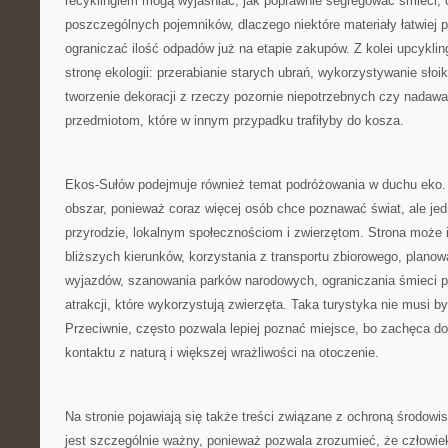
recyklingiem mogą wyjaśniać, jak poprawnie segregować śmieci, 
poszczególnych pojemników, dlaczego niektóre materiały łatwiej p
ograniczać ilość odpadów już na etapie zakupów. Z kolei upcyklin
stronę ekologii: przerabianie starych ubrań, wykorzystywanie słoi
tworzenie dekoracji z rzeczy pozornie niepotrzebnych czy nadawa
przedmiotom, które w innym przypadku trafiłyby do kosza.
Ekos-Sułów podejmuje również temat podróżowania w duchu eko. 
obszar, ponieważ coraz więcej osób chce poznawać świat, ale je
przyrodzie, lokalnym społecznościom i zwierzętom. Strona może 
bliższych kierunków, korzystania z transportu zbiorowego, planow
wyjazdów, szanowania parków narodowych, ograniczania śmieci p
atrakcji, które wykorzystują zwierzęta. Taka turystyka nie musi b
Przeciwnie, często pozwala lepiej poznać miejsce, bo zachęca d
kontaktu z naturą i większej wrażliwości na otoczenie.
Na stronie pojawiają się także treści związane z ochroną środowi
jest szczególnie ważny, ponieważ pozwala zrozumieć, że człowiek