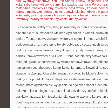
psa
,
wystawy plenerowe
,
YouTube Shorts
,
zabawki węchowe
,
zab
kota
,
zabytkowe kościoły
,
zamki krzyżackie
,
zamki w Polsce
,
za
małą firmą
,
zasłony i firany
,
zbieranie deszczówki
,
zdrowie hormo
zdrowie mężczyzn
,
zdrowie oczu
,
zdrowie słuchu
,
zdrowie w podr
kota
,
zęby psa
,
zgłoszenie budowy
,
zgubiony bagaż
,
zielone szko
towarowy
,
zwroty w sklepie
,
żywienie kur
,
żywopłot
Ekos-Sułów to praktyczny blog poświęcony ochronie środowiska, k
planetę nie musi oznaczać wielkich wyrzeczeń, skomplikowanych
zmian. To internetowy zakątek, w którym czytelnik może znaleźć
podpowiedzi oraz przystępne teksty dotyczące codziennych wyb
podróży, gotowania, energii, recyklingu, przyrody i nowoczesnyc
bardziej zrównoważony styl życia. Strona została przygotowana z
chcą odkrywać współczesne wyzwania środowiskowe, ale jednocze
napisanych bez zbędnego komplikowania tematu. Nowości na str
Świadome Zakupy. Charakter serwisu sprawia, że Ekos-Sułów mo
praktyczny poradnik dla każdego, kto zastanawia się, jak żyć bardz
strona, która ogranicza się wyłącznie do ogólnych haseł o ochroni
pokazuje, jak ekologia może przenikać zwykłe czynności: robien
posiłków, urządzanie mieszkania, planowanie wakacji, korzystanie
ubrań, ograniczanie plastiku czy oszczędzanie energii. Dzięki te