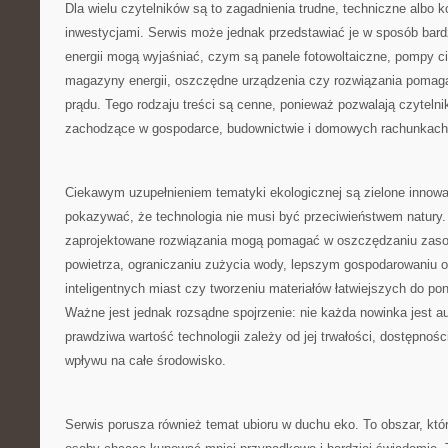
Dla wielu czytelników są to zagadnienia trudne, techniczne albo 
inwestycjami. Serwis może jednak przedstawiać je w sposób bardz
energii mogą wyjaśniać, czym są panele fotowoltaiczne, pompy c
magazyny energii, oszczędne urządzenia czy rozwiązania pomaga
prądu. Tego rodzaju treści są cenne, ponieważ pozwalają czyteln
zachodzące w gospodarce, budownictwie i domowych rachunkach
Ciekawym uzupełnieniem tematyki ekologicznej są zielone innow
pokazywać, że technologia nie musi być przeciwieństwem natury
zaprojektowane rozwiązania mogą pomagać w oszczędzaniu zasob
powietrza, ograniczaniu zużycia wody, lepszym gospodarowaniu o
inteligentnych miast czy tworzeniu materiałów łatwiejszych do p
Ważne jest jednak rozsądne spojrzenie: nie każda nowinka jest a
prawdziwa wartość technologii zależy od jej trwałości, dostępności
wpływu na całe środowisko.
Serwis porusza również temat ubioru w duchu eko. To obszar, któr