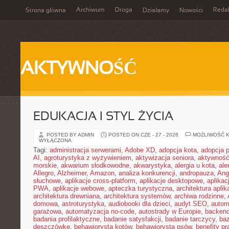
Archiwum
Droga
Reda
Strona główna
Działamy
Nowości
AKTYWNOŚĆ
EDUKACJA I STYL ŻYCIA
POSTED BY ADMIN
POSTED ON CZE - 27 - 2026
MOŻLIWOŚĆ 
WYŁĄCZONA
Tagi:
administracja serwerami
,
Adobe XD
,
adopcja kota
,
adopcja 
AI
,
agroturystyka z wyżywieniem
,
aktywizacja seniora
,
aktywność
morskie
,
akwarium słodkowodne
,
akwarystyka
,
alergia u kota
,
ale
Allegro
,
Alzheimer
,
Amazon
,
analiza konkurencji
,
andropauza
,
Ang
słuchowe
,
aplikacje cross-platform
,
aplikacje desktopowe
,
aplikac
PWA
,
aplikacje webowe
,
apteczka turystyczna
,
architektura aplika
architektura drewniana
,
architektura systemów
,
archiwa rodzinne
,
domowa
,
astroturystyka
,
audiobooki dla dzieci
,
audyt SEO
,
autom
garażowa
,
automatyzacja no-code
,
autostrady w Europie
,
backen
badania profilaktyczne
,
badanie satysfakcji
,
badanie tarczycy
,
ba
deszczówkę
,
behawiorysta kotów
,
behawiorysta psów
,
benefity p