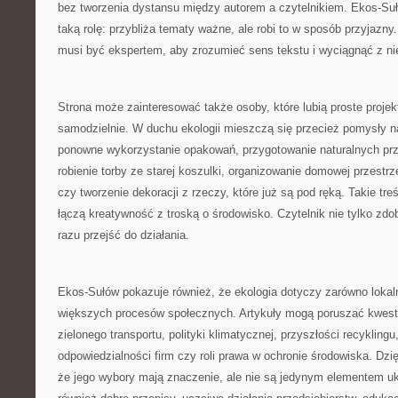
bez tworzenia dystansu między autorem a czytelnikiem. Ekos-Su
taką rolę: przybliża tematy ważne, ale robi to w sposób przyjazny
musi być ekspertem, aby zrozumieć sens tekstu i wyciągnąć z nie
Strona może zainteresować także osoby, które lubią proste proje
samodzielnie. W duchu ekologii mieszczą się przecież pomysły n
ponowne wykorzystanie opakowań, przygotowanie naturalnych prze
robienie torby ze starej koszulki, organizowanie domowej przestrz
czy tworzenie dekoracji z rzeczy, które już są pod ręką. Takie tre
łączą kreatywność z troską o środowisko. Czytelnik nie tylko zd
razu przejść do działania.
Ekos-Sułów pokazuje również, że ekologia dotyczy zarówno lokaln
większych procesów społecznych. Artykuły mogą poruszać kwest
zielonego transportu, polityki klimatycznej, przyszłości recykli
odpowiedzialności firm czy roli prawa w ochronie środowiska. Dzi
że jego wybory mają znaczenie, ale nie są jedynym elementem uk