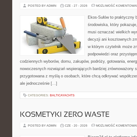
POSTED BY ADMIN
CZE - 27 - 2026
MOŻLIWOŚĆ KOMENTOWA
Ekos-Sułów to praktyczny 
środowiska, który pokazuje,
musi oznaczać wielkich wy
decyzji ani kosztownych zm
w którym czytelnik może zn
podpowiedzi oraz przystępn
codziennych wyborów, domu, zakupów, podróży, gotowania, energii
nowoczesnych rozwiązań wspierających bardziej zrównoważony sty
przygotowana z myślą o osobach, które chcą odkrywać współcz
ale jednocześnie […]
CATEGORIES:
BALTICAYACHTS
KOSMETYKI ZERO WASTE
POSTED BY ADMIN
CZE - 20 - 2026
MOŻLIWOŚĆ KOMENTOWA