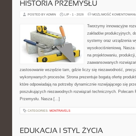
HISTORIA PRZEMYSŁU
POSTED BY ADMIN
LIP - 1 - 2026
MOŻLIWOŚĆ KOMENTOWAN
Tworzymy innowacyjne rozw
zakładów produkcyjnych, d
systemy oraz urządzenia w
wysokociśnieniową. Nasza d
na projektowaniu, produkcji
zaawansowanych rozwiązań,
zastosowanie wszędzie tam, gdzie liczy się niezawodność, precy
wykonywanych procesów. Strona prezentuje bogatą ofertę produktó
które odpowiadają na potrzeby dynamicznie rozwijającego się prz
poszukujących niezawodnych rozwiązań technicznych. Polecam Pr
Przemysłu. Nasza […]
CATEGORIES:
MONTRAVELS
EDUKACJA I STYL ŻYCIA