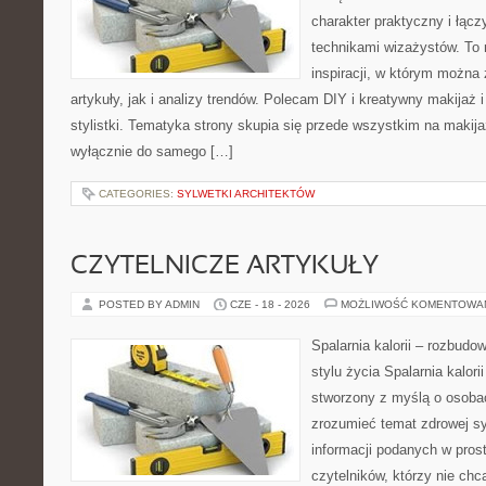
charakter praktyczny i łąc
technikami wizażystów. To 
inspiracji, w którym można
artykuły, jak i analizy trendów. Polecam DIY i kreatywny makijaż 
stylistki. Tematyka strony skupia się przede wszystkim na makijaż
wyłącznie do samego […]
CATEGORIES:
SYLWETKI ARCHITEKTÓW
CZYTELNICZE ARTYKUŁY
POSTED BY ADMIN
CZE - 18 - 2026
MOŻLIWOŚĆ KOMENTOWA
Spalarnia kalorii – rozbud
stylu życia Spalarnia kalori
stworzony z myślą o osobac
zrozumieć temat zdrowej sy
informacji podanych w pros
czytelników, którzy nie chc