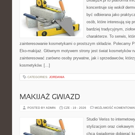
Bioarp24.pl to platforma in
koncentruje się wokół der
być odbierana jako praktycz
osób, które interesują się
bardziej tradycyjnym, zioł
charakterze. To serwis, któ
zainteresowanie kosmetykami o prostszym składzie. Polecamy Pie
Eko-makijaż. Głównym motywem strony jest świat kosmetyków na
zainteresować zarówno osoby prywatne, jak i sprzedawców, któr
kosmetyków. […]
CATEGORIES:
JORDANIA
MAKIJAŻ GWIAZD
POSTED BY ADMIN
CZE - 19 - 2026
MOŻLIWOŚĆ KOMENTOWA
Studio Veriss to internetow
stylizacjom oraz ciekawym
chcą świadomie dobierać k