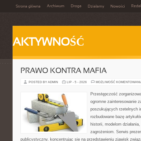
Archiwum
Droga
Reda
Strona główna
Działamy
Nowości
AKTYWNOŚĆ
PRAWO KONTRA MAFIA
POSTED BY ADMIN
LIP - 5 - 2026
MOŻLIWOŚĆ KOMENTOWAN
Przestępczość zorganizowan
ogromne zainteresowanie za
poszukujących rzetelnych i
rozbudowane bazę artykułów
historii, modelom działani
zagrożeniom. Serwis preze
publicystyczny, koncentrując się na przedstawieniu zjawisk związ