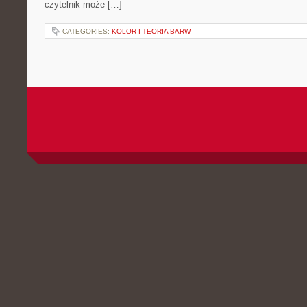
czytelnik może […]
CATEGORIES:
KOLOR I TEORIA BARW