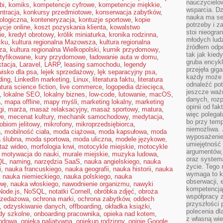
nauczycielow
bi
,
komiks
,
kompetencje cyfrowe
,
kompetencje miękkie
,
wsparcia. Dz
ntracja
,
konkursy przedmiotowe
,
konserwacja zabytków
,
nauka ma se
ologiczna
,
konteneryzacja
,
kontuzje sportowe
,
kopie
potrzeby i z
ycje online
,
koszt pozyskania klienta
,
kowalstwo
stoi nieogra
ie
,
kredyt obrotowy
,
królik miniaturka
,
kronika rodzinna
,
młodych lud
cku
,
kultura regionalna Mazowsza
,
kultura regionalna
źródłem odpo
za
,
kultura regionalna Wielkopolski
,
kurnik przydomowy
,
tak jak kied
rtyfikowane
,
kury przydomowe
,
ładowanie auta w domu
,
gruba encykl
ktacja
,
Laravel
,
LARP
,
leasing samochodu
,
legendy
przejęła gig
wisko dla psa
,
lejek sprzedażowy
,
lęk separacyjny psa
,
każdy może 
lding
,
LinkedIn marketing
,
Linux
,
literatura faktu
,
literatura
odnaleźć pot
ratura science fiction
,
live commerce
,
logopedia dziecięca
,
jeszcze ważn
,
lokalne SEO
,
lokalny biznes
,
low-code
,
lutowanie
,
macOS
,
danych, rozp
a
,
mapa offline
,
mapy myśli
,
marketing lokalny
,
marketing
opinii od fa
gi
,
marża
,
masaż relaksacyjny
,
masaż sportowy
,
matura
,
więc polegał
we
,
mecenat kultury
,
mechanik samochodowy
,
medytacja
,
bo przy temp
obiom jelitowy
,
mikrofony
,
mikroprzedsiębiorca
,
niemożliwa. 
a
,
mobilność ciała
,
moda ciążowa
,
moda kapsułowa
,
moda
wyposażenie
 ślubna
,
moda sportowa
,
moda uliczna
,
modele językowe
,
umiejętność
taż wideo
,
morfologia krwi
,
motocykle miejskie
,
motocykle
argumentów, 
,
motywacja do nauki
,
murale miejskie
,
muzyka ludowa
,
oraz systema
QL
,
naming
,
narzędzia SaaS
,
nauka angielskiego
,
nauka
życie. Tego 
i
,
nauka francuskiego
,
nauka geografii
,
nauka historii
,
nauka
wymaga to k
,
nauka niemieckiego
,
nauka polskiego
,
nauka
obserwacji, 
wę
,
nauka włoskiego
,
nawodnienie organizmu
,
nawyki
kompetencją
Node.js
,
NoSQL
,
notatki Cornell
,
obróbka zdjęć
,
obroża
współpracy z
rzedażowa
,
ochrona marki
,
ochrona zabytków
,
oddech
przyszłości 
,
odzyskiwanie danych
,
offboarding
,
okładka książki
,
polecenia dl
dy szkolne
,
onboarding pracownika
,
opieka nad kotem
,
z własną wi
rodowa
,
opieka paliatywna
,
opiekun rodzinny
,
opinie Google
,