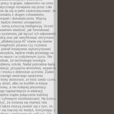
pracy w grupie, odporności na stres
tycznego rozwijania się przez całe
nie da się w pełni zautomatyzować, bo
ontaktu z drugim człowiekiem,
empatii i doświadczenia. Ważną
 będzie również umiejętność
 samą sztuczną inteligencją. Uczeń
powinien wiedzieć, jak formułować
a systemów, jak łączyć ich odpowiedzi
edzą oraz jak weryfikować otrzymane
„alfabetyzacja AI” stanie się równie
umiejętność pisania czy czytania.
 potrafi kreatywnie wykorzystywać
 narzędzia, będzie miała przewagę na
 w nauce i w codziennym życiu. Nie
ednak, że technologia rozwiąże
roblemy szkoły. Nadal potrzebne będą
elacje, przyjazna atmosfera, wsparcie
i troska o dobrostan uczniów. Żaden
 zastąpi uważnego spojrzenia
 który dostrzeże, że ktoś siedzi cicho,
 dzień, albo że konflikt w klasie
wy, a nie kolejnej prezentacji.
ego najważniejsze w edukacji
będzie mądre połączenie ludzkiej
 z cyfrowymi możliwościami. Na końcu
yć, że zmienia się również rola
i także muszą oswoić się z tym, że
 się inaczej niż kiedyś, korzystając z
tform i inteligentnych aplikacji. Od