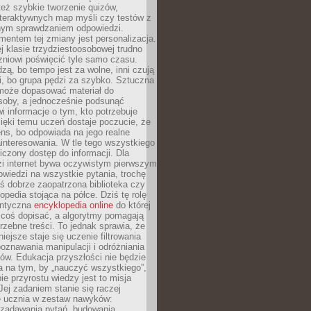
też szybkie tworzenie quizów,
nteraktywnych map myśli czy testów z
ym sprawdzaniem odpowiedzi.
mentem tej zmiany jest personalizacja.
j klasie trzydziestoosobowej trudno
niowi poświęcić tyle samo czasu.
dzą, bo tempo jest za wolne, inni czują
i, bo grupa pędzi za szybko. Sztuczna
 może dopasować materiał do
osoby, a jednocześnie podsunąć
i informacje o tym, kto potrzebuje
ięki temu uczeń dostaje poczucie, że
ns, bo odpowiada na jego realne
ainteresowania. W tle tego wszystkiego
niczony dostęp do informacji. Dla
zi internet bywa oczywistym pierwszym
wiedzi na wszystkie pytania, trochę
yś dobrze zaopatrzona biblioteka czy
opedia stojąca na półce. Dziś tę rolę
antyczna
encyklopedia online
do której
coś dopisać, a algorytmy pomagają
rzebne treści. To jednak sprawia, że
iejsze staje się uczenie filtrowania
oznawania manipulacji i odróżniania
któw. Edukacja przyszłości nie będzie
a na tym, by „nauczyć wszystkiego”,
ie przyrostu wiedzy jest to misja
Jej zadaniem stanie się raczej
 ucznia w zestaw nawyków:
 zadawania pytań, budowania