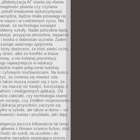
„alfabetyzacja AI” stanie się równie
umiejętność pisania czy czytania.
 potrafi kreatywnie wykorzystywać
 narzędzia, będzie miała przewagę na
 w nauce i w codziennym życiu. Nie
ednak, że technologia rozwiąże
roblemy szkoły. Nadal potrzebne będą
elacje, przyjazna atmosfera, wsparcie
i troska o dobrostan uczniów. Żaden
 zastąpi uważnego spojrzenia
 który dostrzeże, że ktoś siedzi cicho,
 dzień, albo że konflikt w klasie
wy, a nie kolejnej prezentacji.
ego najważniejsze w edukacji
będzie mądre połączenie ludzkiej
 z cyfrowymi możliwościami. Na końcu
yć, że zmienia się również rola
i także muszą oswoić się z tym, że
 się inaczej niż kiedyś, korzystając z
tform i inteligentnych aplikacji. Od
dzie zależało, czy technologia stanie
em rozwoju, czy źródłem rozproszenia i
Edukacja przyszłości zaczyna się
ylko w szkole, ale także w domu – od
kawości świata i przykładu, jaki dają
eligencja jeszcze kilkanaście lat temu
 głównie z filmami science fiction, dziś
hodzi do szkół, na uczelnie i do
ealne narzędzie wspierające proces