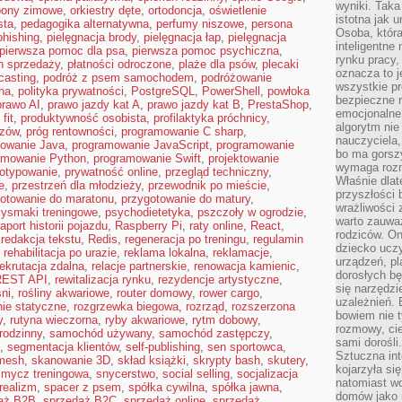
wyniki. Taka 
pony zimowe
,
orkiestry dęte
,
ortodoncja
,
oświetlenie
istotna jak 
sta
,
pedagogika alternatywna
,
perfumy niszowe
,
persona
Osoba, która
phishing
,
pielęgnacja brody
,
pielęgnacja łap
,
pielęgnacja
inteligentne
pierwsza pomoc dla psa
,
pierwsza pomoc psychiczna
,
rynku pracy,
n sprzedaży
,
płatności odroczone
,
plaże dla psów
,
plecaki
oznacza to j
casting
,
podróż z psem samochodem
,
podróżowanie
wszystkie p
na
,
polityka prywatności
,
PostgreSQL
,
PowerShell
,
powłoka
bezpieczne r
prawo AI
,
prawo jazdy kat A
,
prawo jazdy kat B
,
PrestaShop
,
emocjonalne 
fit
,
produktywność osobista
,
profilaktyka próchnicy
,
algorytm nie
azów
,
próg rentowności
,
programowanie C sharp
,
nauczyciela,
owanie Java
,
programowanie JavaScript
,
programowanie
bo ma gorszy
amowanie Python
,
programowanie Swift
,
projektowanie
wymaga rozmo
totypowanie
,
prywatność online
,
przegląd techniczny
,
Właśnie dlat
e
,
przestrzeń dla młodzieży
,
przewodnik po mieście
,
przyszłości 
otowanie do maratonu
,
przygotowanie do matury
,
wrażliwości
zysmaki treningowe
,
psychodietetyka
,
pszczoły w ogrodzie
,
warto zauważ
raport historii pojazdu
,
Raspberry Pi
,
raty online
,
React
,
rodziców. On
,
redakcja tekstu
,
Redis
,
regeneracja po treningu
,
regulamin
dziecko uczy
,
rehabilitacja po urazie
,
reklama lokalna
,
reklamacje
,
urządzeń, pla
rekrutacja zdalna
,
relacje partnerskie
,
renowacja kamienic
,
dorosłych bę
REST API
,
rewitalizacja rynku
,
rezydencje artystyczne
,
się narzędzi
ni
,
rośliny akwariowe
,
router domowy
,
rower cargo
,
uzależnień. 
nie statyczne
,
rozgrzewka biegowa
,
rozrząd
,
rozszerzona
bowiem nie t
y
,
rutyna wieczorna
,
ryby akwariowe
,
rytm dobowy
,
rozmowy, cie
rodzinny
,
samochód używany
,
samochód zastępczy
,
sami dorośli.
,
segmentacja klientów
,
self-publishing
,
sen sportowca
,
Sztuczna int
 mesh
,
skanowanie 3D
,
skład książki
,
skrypty bash
,
skutery
,
kojarzyła się
smycz treningowa
,
snycerstwo
,
social selling
,
socjalizacja
natomiast wc
realizm
,
spacer z psem
,
spółka cywilna
,
spółka jawna
,
domów jako r
aż B2B
,
sprzedaż B2C
,
sprzedaż online
,
sprzedaż