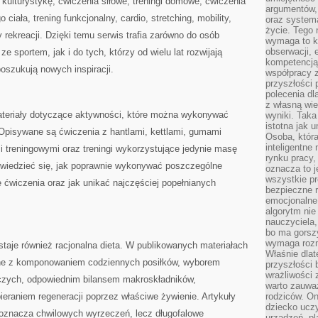
 kulturystykę, ćwiczenia siłowe, treningi domowe, ćwiczenia
argumentów, 
iała, trening funkcjonalny, cardio, stretching, mobility,
oraz systema
życie. Tego 
y rekreacji. Dzięki temu serwis trafia zarówno do osób
wymaga to k
obserwacji, 
 sportem, jak i do tych, którzy od wielu lat rozwijają
kompetencją
poszukują nowych inspiracji.
współpracy z
przyszłości 
polecenia dl
z własną wi
ateriały dotyczące aktywności, które można wykonywać
wyniki. Taka 
istotna jak 
 Opisywane są ćwiczenia z hantlami, kettlami, gumami
Osoba, która
inteligentne
treningowymi oraz treningi wykorzystujące jedynie masę
rynku pracy,
owiedzieć się, jak poprawnie wykonywać poszczególne
oznacza to j
wszystkie p
e ćwiczenia oraz jak unikać najczęściej popełnianych
bezpieczne r
emocjonalne 
algorytm nie
nauczyciela,
bo ma gorszy
wymaga rozmo
taje również racjonalna dieta. W publikowanych materiałach
Właśnie dlat
ne z komponowaniem codziennych posiłków, wyborem
przyszłości 
wrażliwości
zych, odpowiednim bilansem makroskładników,
warto zauważ
eraniem regeneracji poprzez właściwe żywienie. Artykuły
rodziców. On
dziecko uczy
 oznacza chwilowych wyrzeczeń, lecz długofalowe
urządzeń, pla