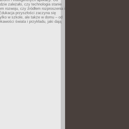
dzie zależało, czy technologia stanie
em rozwoju, czy źródłem rozproszenia i
Edukacja przyszłości zaczyna się
ylko w szkole, ale także w domu – od
kawości świata i przykładu, jaki dają