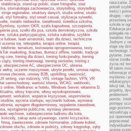
nauczania. Z
,
stabilizacja
,
stand-up polski
,
stare fotografie
,
staż
potrafi szyb
zka
,
stomatologia zachowawcza
,
storytelling
,
storytelling
treści i po
,
stroje regionalne
,
struktury danych
,
studia online
,
studio
drugiej – wy
al
,
styl formalny
,
styl smart casual
,
stylizacja sylwetki
,
przestaną sa
velte
,
światło niebieskie
,
światłowód
,
świetlica szkolna
,
szkoła w og
Symfony
,
system OKR
,
szafa kapsułowa
,
szczepienia
Edukacja prz
pienie psa
,
szelki dla psa
,
szkoła demokratyczna
,
szkoła
polegała na
ine
,
sztuka partycypacyjna
,
sztuka sakralna
,
szybkie
światów: kla
ce ludowe
,
teatr amatorski
,
teatr dla dzieci
,
techniczne
Jednym z na
i uczenia się
,
teleopieka
,
terapia online
,
terapia
staje się dz
 telefonie
,
terrarium
,
testowanie oprogramowania
,
testy
technologii.
ikTok marketing
,
tkactwo
,
tłumacz offline
,
torebki
,
tradycje
pytanie, zw
ing core
,
trening dla dzieci
,
trening funkcjonalny
,
trening
różne źródła
o ciąży
,
trening równowagi
,
trening seniorów
,
trening z
życia niż ten
y
,
ubezpieczenie AC
,
ubezpieczenie OC
,
ubrania
W takim mod
z wełny
,
uczenie maszynowe
,
ukryte perełki
,
umowa najmu
,
informacje s
mowa zlecenie
,
umowy B2B
,
upskilling
,
uważność
,
myślenia i 
UX writing
,
van rodzinny
,
VIN
,
vintage fashion
,
VPN
,
VR
edukacyjnych
tat samochodowy
,
wartość klienta
,
WCAG
,
webhooki
,
lekcji tak, 
z online
,
Wielkanoc w hotelu
,
Windows Server
,
witamina D
,
projekty, dy
ektualna
,
włosy kręcone
,
włosy wysokoporowate
,
problemem. 
opment
,
workation
,
wsparcie kryzysowe
,
wspomnienia
pomóc. Intel
 studiów
,
wycena startupu
,
wycinanki ludowe
,
wymiana
postępy ucz
odzenia
,
wynajem długoterminowy
,
wypalenie zawodowe
,
jego poziomu
psa
,
wystąpienia publiczne
,
wystawy plenerowe
,
wizualizują 
awki węchowe
,
zabezpieczenie balkonu dla kota
,
już opanowa
 kościoły
,
zakup auta używanego
,
zamki krzyżackie
,
popracować. 
 firmą
,
zawieszenie
,
zdrowie hormonalne
,
zdrowie kobiet
,
indywidualn
zdrowie słuchu
,
zdrowie w podróży
,
zdrowy kręgosłup
,
zęby
ocenia syst