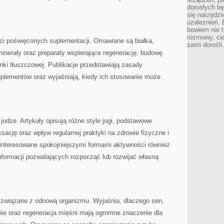
dorosłych bę
się narzędzi
uzależnień. 
bowiem nie t
rozmowy, cie
eści poświęconych suplementacji. Omawiane są białka,
sami dorośli.
inerały oraz preparaty wspierające regenerację, budowę
ki tłuszczowej. Publikacje przedstawiają zasady
uplementów oraz wyjaśniają, kiedy ich stosowanie może
odze. Artykuły opisują różne style jogi, podstawowe
ksację oraz wpływ regularnej praktyki na zdrowie fizyczne i
interesowane spokojniejszymi formami aktywności również
informacji pozwalających rozpocząć lub rozwijać własną
 związane z odnową organizmu. Wyjaśnia, dlaczego sen,
ie oraz regeneracja mięśni mają ogromne znaczenie dla