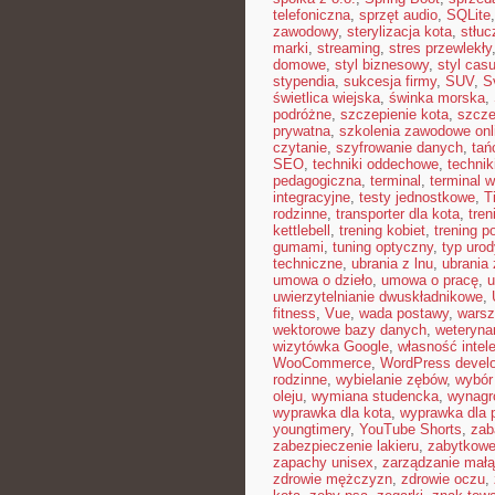
telefoniczna
,
sprzęt audio
,
SQLite
zawodowy
,
sterylizacja kota
,
stłuc
marki
,
streaming
,
stres przewlekły
domowe
,
styl biznesowy
,
styl casu
stypendia
,
sukcesja firmy
,
SUV
,
S
świetlica wiejska
,
świnka morska
,
podróżne
,
szczepienie kota
,
szcze
prywatna
,
szkolenia zawodowe onl
czytanie
,
szyfrowanie danych
,
tań
SEO
,
techniki oddechowe
,
technik
pedagogiczna
,
terminal
,
terminal w
integracyjne
,
testy jednostkowe
,
T
rodzinne
,
transporter dla kota
,
tren
kettlebell
,
trening kobiet
,
trening p
gumami
,
tuning optyczny
,
typ urod
techniczne
,
ubrania z lnu
,
ubrania 
umowa o dzieło
,
umowa o pracę
,
u
uwierzytelnianie dwuskładnikowe
,
fitness
,
Vue
,
wada postawy
,
warsz
wektorowe bazy danych
,
weterynar
wizytówka Google
,
własność intel
WooCommerce
,
WordPress devel
rodzinne
,
wybielanie zębów
,
wybór
oleju
,
wymiana studencka
,
wynagr
wyprawka dla kota
,
wyprawka dla 
youngtimery
,
YouTube Shorts
,
zab
zabezpieczenie lakieru
,
zabytkowe
zapachy unisex
,
zarządzanie małą
zdrowie mężczyzn
,
zdrowie oczu
,