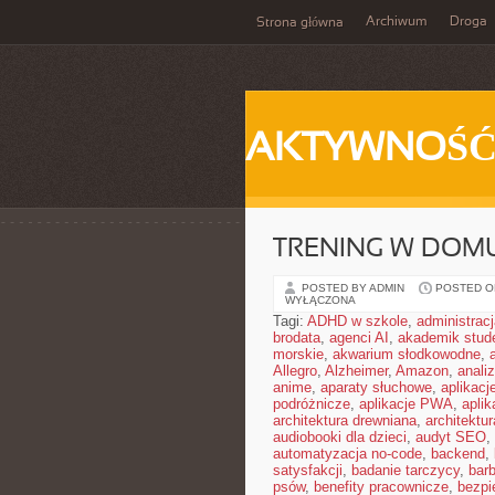
Archiwum
Droga
Strona główna
AKTYWNOŚ
TRENING W DOM
POSTED BY ADMIN
POSTED ON 
WYŁĄCZONA
Tagi:
ADHD w szkole
,
administrac
brodata
,
agenci AI
,
akademik stud
morskie
,
akwarium słodkowodne
,
Allegro
,
Alzheimer
,
Amazon
,
anali
anime
,
aparaty słuchowe
,
aplikacj
podróżnicze
,
aplikacje PWA
,
apli
architektura drewniana
,
architektu
audiobooki dla dzieci
,
audyt SEO
,
automatyzacja no-code
,
backend
,
satysfakcji
,
badanie tarczycy
,
barb
psów
,
benefity pracownicze
,
bezpi