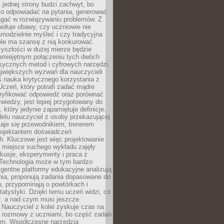
 jednej strony budzi zachwyt, bo
ko odpowiadać na pytania, generować
magać w rozwiązywaniu problemów. Z
wołuje obawy, czy uczniowie nie
modzielnie myśleć i czy tradycyjna
óle ma szansę z nią konkurować.
yszłości w dużej mierze będzie
 umiejętnym połączeniu tych dwóch
sycznych metod i cyfrowych narzędzi.
jwiększych wyzwań dla nauczycieli
iś nauka krytycznego korzystania z
 Uczeń, który potrafi zadać mądre
eryfikować odpowiedź oraz porównać
 wiedzy, jest lepiej przygotowany do
, który jedynie zapamiętuje definicje.
elu nauczyciel z osoby przekazującej
taje się przewodnikiem, trenerem
projektantem doświadczeń
. Kluczowe jest więc projektowanie
by miejsce suchego wykładu zajęły
skusje, eksperymenty i praca z
Technologia może w tym bardzo
igentne platformy edukacyjne analizują
nia, proponują zadania dopasowane do
, przypominają o powtórkach i
statystyki. Dzięki temu uczeń widzi, co
ł, a nad czym musi jeszcze
Nauczyciel z kolei zyskuje czas na
e rozmowy z uczniami, bo część zadań
em. Współczesne narzędzia