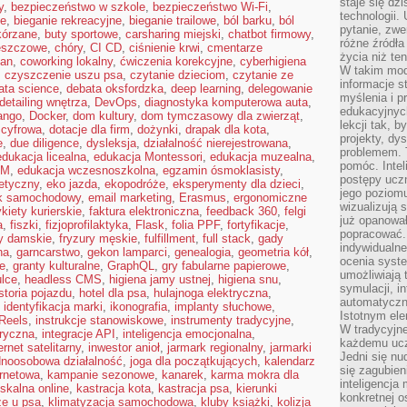
staje się dz
y
,
bezpieczeństwo w szkole
,
bezpieczeństwo Wi-Fi
,
technologii.
ne
,
bieganie rekreacyjne
,
bieganie trailowe
,
ból barku
,
ból
pytanie, zw
kórzane
,
buty sportowe
,
carsharing miejski
,
chatbot firmowy
,
różne źródła
eszczowe
,
chóry
,
CI CD
,
ciśnienie krwi
,
cmentarze
życia niż ten
lan
,
coworking lokalny
,
ćwiczenia korekcyjne
,
cyberhigiena
W takim mod
,
czyszczenie uszu psa
,
czytanie dzieciom
,
czytanie ze
informacje s
ata science
,
debata oksfordzka
,
deep learning
,
delegowanie
myślenia i 
detailing wnętrza
,
DevOps
,
diagnostyka komputerowa auta
,
edukacyjnych
ango
,
Docker
,
dom kultury
,
dom tymczasowy dla zwierząt
,
lekcji tak, 
 cyfrowa
,
dotacje dla firm
,
dożynki
,
drapak dla kota
,
projekty, dy
e
,
due diligence
,
dysleksja
,
działalność nierejestrowana
,
problemem. 
edukacja licealna
,
edukacja Montessori
,
edukacja muzealna
,
pomóc. Intel
EM
,
edukacja wczesnoszkolna
,
egzamin ósmoklasisty
,
postępy ucz
etyczny
,
eko jazda
,
ekopodróże
,
eksperymenty dla dzieci
,
jego poziomu
yk samochodowy
,
email marketing
,
Erasmus
,
ergonomiczne
wizualizują 
ykiety kurierskie
,
faktura elektroniczna
,
feedback 360
,
felgi
już opanowa
a
,
fiszki
,
fizjoprofilaktyka
,
Flask
,
folia PPF
,
fortyfikacje
,
popracować. 
ry damskie
,
fryzury męskie
,
fulfillment
,
full stack
,
gady
indywidualn
na
,
garncarstwo
,
gekon lamparci
,
genealogia
,
geometria kół
,
ocenia syst
te
,
granty kulturalne
,
GraphQL
,
gry fabularne papierowe
,
umożliwiają 
lce
,
headless CMS
,
higiena jamy ustnej
,
higiena snu
,
symulacji, i
storia pojazdu
,
hotel dla psa
,
hulajnoga elektryczna
,
automatyczn
,
identyfikacja marki
,
ikonografia
,
implanty słuchowe
,
Istotnym ele
Reels
,
instrukcje stanowiskowe
,
instrumenty tradycyjne
,
W tradycyjne
oryczna
,
integracje API
,
inteligencja emocjonalna
,
każdemu ucz
ernet satelitarny
,
inwestor anioł
,
jarmark regionalny
,
jarmarki
Jedni się nu
dnoosobowa działalność
,
joga dla początkujących
,
kalendarz
się zagubien
ernetowa
,
kampanie sezonowe
,
kanarek
,
karma mokra dla
inteligencja
iskalna online
,
kastracja kota
,
kastracja psa
,
kierunki
konkretnej 
ze u psa
,
klimatyzacja samochodowa
,
kluby książki
,
kolizja