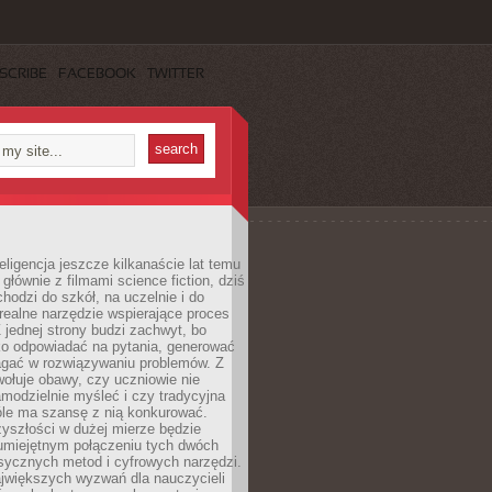
SCRIBE
FACEBOOK
TWITTER
eligencja jeszcze kilkanaście lat temu
 głównie z filmami science fiction, dziś
hodzi do szkół, na uczelnie i do
ealne narzędzie wspierające proces
 jednej strony budzi zachwyt, bo
ko odpowiadać na pytania, generować
magać w rozwiązywaniu problemów. Z
wołuje obawy, czy uczniowie nie
modzielnie myśleć i czy tradycyjna
óle ma szansę z nią konkurować.
yszłości w dużej mierze będzie
 umiejętnym połączeniu tych dwóch
sycznych metod i cyfrowych narzędzi.
jwiększych wyzwań dla nauczycieli