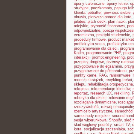
opony całoroczne
,
opony letnie
,
o
studyjne
,
paczkomaty
,
papuga fali
klienta
,
petsitter
,
pewność siebie
,
obuwia
,
pierwsza pomoc dla kota
,
pilates
,
pitch deck
,
plan nauki
,
pla
miejskie
,
płynność finansowa
,
pod
odpowiedzialne
,
poezja współczes
ceramiczna
,
praktyki studenckie
,
procedury firmowe
,
product market 
profilaktyka serca
,
profilaktyka ur
programowanie dla dzieci
,
program
Kotlin
,
programowanie PHP
,
progr
interakcji
,
prompt engineering
,
pro
przepisy drogowe
,
przerwy ruchow
przygotowanie do egzaminu
,
przyg
przygotowanie do półmaratonu
,
pr
punkty karne
,
RAG
,
ransomware
,
recenzje książek
,
recykling treści
sklepu
,
rehabilitacja ortopedyczna
rękojmia
,
rekomendacje klientów
,
reportaż
,
research UX
,
reskilling
,
robotyka dla dzieci
,
rolowanie mięś
rozciąganie dynamiczne
,
rozciąga
rzeczywistość
,
rozwój emocjonaln
rzemiosło artystyczne
,
samochód 
samochody miejskie
,
second hand
sesja wizerunkowa
,
Shopify
,
sieć
ślad węglowy podróży
,
smart TV
,
kota
,
socjalizacja szczeniaka
,
soc
spółka z o.o.
,
Spring Boot
,
sprzed