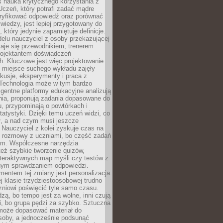
iś nauka krytycznego korzystania z
 Uczeń, który potrafi zadać mądre
eryfikować odpowiedź oraz porównać
 wiedzy, jest lepiej przygotowany do
, który jedynie zapamiętuje definicje.
elu nauczyciel z osoby przekazującej
taje się przewodnikiem, trenerem
projektantem doświadczeń
. Kluczowe jest więc projektowanie
by miejsce suchego wykładu zajęły
skusje, eksperymenty i praca z
Technologia może w tym bardzo
igentne platformy edukacyjne analizują
nia, proponują zadania dopasowane do
, przypominają o powtórkach i
statystyki. Dzięki temu uczeń widzi, co
ł, a nad czym musi jeszcze
Nauczyciel z kolei zyskuje czas na
e rozmowy z uczniami, bo część zadań
em. Współczesne narzędzia
też szybkie tworzenie quizów,
nteraktywnych map myśli czy testów z
ym sprawdzaniem odpowiedzi.
mentem tej zmiany jest personalizacja.
j klasie trzydziestoosobowej trudno
niowi poświęcić tyle samo czasu.
dzą, bo tempo jest za wolne, inni czują
i, bo grupa pędzi za szybko. Sztuczna
 może dopasować materiał do
osoby, a jednocześnie podsunąć