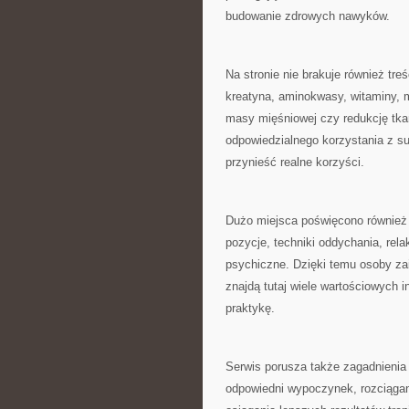
budowanie zdrowych nawyków.
Na stronie nie brakuje również tr
kreatyna, aminokwasy, witaminy, m
masy mięśniowej czy redukcję tkan
odpowiedzialnego korzystania z s
przynieść realne korzyści.
Dużo miejsca poświęcono również j
pozycje, techniki oddychania, rela
psychiczne. Dzięki temu osoby za
znajdą tutaj wiele wartościowych 
praktykę.
Serwis porusza także zagadnienia
odpowiedni wypoczynek, rozciągan