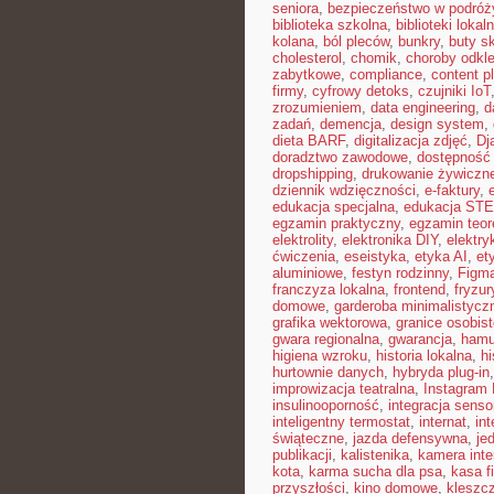
seniora
,
bezpieczeństwo w podróż
biblioteka szkolna
,
biblioteki lokal
kolana
,
ból pleców
,
bunkry
,
buty s
cholesterol
,
chomik
,
choroby odkl
zabytkowe
,
compliance
,
content p
firmy
,
cyfrowy detoks
,
czujniki IoT
zrozumieniem
,
data engineering
,
d
zadań
,
demencja
,
design system
,
dieta BARF
,
digitalizacja zdjęć
,
Dj
doradztwo zawodowe
,
dostępność
dropshipping
,
drukowanie żywiczn
dziennik wdzięczności
,
e-faktury
,
edukacja specjalna
,
edukacja ST
egzamin praktyczny
,
egzamin teor
elektrolity
,
elektronika DIY
,
elektr
ćwiczenia
,
eseistyka
,
etyka AI
,
et
aluminiowe
,
festyn rodzinny
,
Figm
franczyza lokalna
,
frontend
,
fryzu
domowe
,
garderoba minimalistycz
grafika wektorowa
,
granice osobis
gwara regionalna
,
gwarancja
,
hamu
higiena wzroku
,
historia lokalna
,
hi
hurtownie danych
,
hybryda plug-in
improwizacja teatralna
,
Instagram 
insulinooporność
,
integracja sens
inteligentny termostat
,
internat
,
int
świąteczne
,
jazda defensywna
,
je
publikacji
,
kalistenika
,
kamera int
kota
,
karma sucha dla psa
,
kasa f
przyszłości
,
kino domowe
,
kleszc