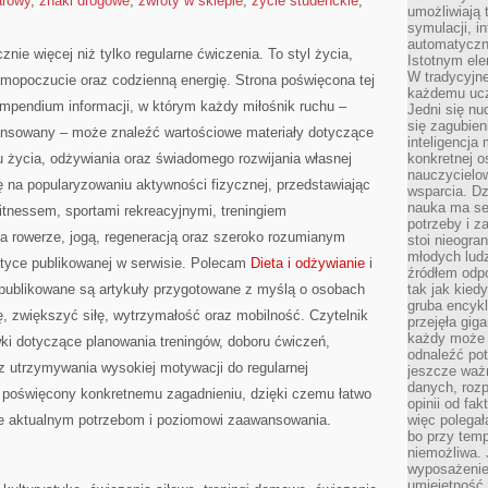
arowy
,
znaki drogowe
,
zwroty w sklepie
,
życie studenckie
,
umożliwiają 
symulacji, i
automatyczn
znie więcej niż tylko regularne ćwiczenia. To styl życia,
Istotnym ele
W tradycyjne
amopoczucie oraz codzienną energię. Strona poświęcona tej
każdemu ucz
pendium informacji, w którym każdy miłośnik ruchu –
Jedni się nu
się zagubien
ansowany – może znaleźć wartościowe materiały dotyczące
inteligencja
u życia, odżywiania oraz świadomego rozwijania własnej
konkretnej 
nauczycielow
ę na popularyzowaniu aktywności fizycznej, przedstawiając
wsparcia. Dz
nauka ma se
fitnessem, sportami rekreacyjnymi, treningiem
potrzeby i z
na rowerze, jogą, regeneracją oraz szeroko rozumianym
stoi nieogra
młodych lud
atyce publikowanej w serwisie. Polecam
Dieta i odżywianie
i
źródłem odpo
 publikowane są artykuły przygotowane z myślą o osobach
tak jak kied
gruba encykl
, zwiększyć siłę, wytrzymałość oraz mobilność. Czytelnik
przejęła gig
każdy może 
ki dotyczące planowania treningów, doboru ćwiczeń,
odnaleźć pot
 utrzymywania wysokiej motywacji do regularnej
jeszcze ważn
danych, rozp
ł poświęcony konkretnemu zagadnieniu, dzięki czemu łatwo
opinii od fa
ce aktualnym potrzebom i poziomowi zaawansowania.
więc polegał
bo przy temp
niemożliwa. 
wyposażenie
umiejętność