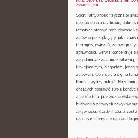
kota
,
zęby psa
,
zegarki
,
znak tow
żywienie kur
Sport i aktywność fizyczna to znac
sposób dbania o zdrowie, dobre s
tematyce stanowi rozbudowane kom
zarówno początkujący, jak i zaaw
treningów, ćwiczeń, zdrowego styl
sprawności. Serwis koncentruje si
zagadnienia związane z siłownią, 
funkcjonalnym, bieganiem, jazdą 
zdrowiem. Opis opiera się na tem
Kardio i wytrzymałość. Na stronie
chcących poprawić swoją kondycję
znajdzie tutaj praktyczne wskazów
budowania zdrowych nawyków oraz
aktywności. Każdy materiał zosta
odnaleźć informacje odpowiadają