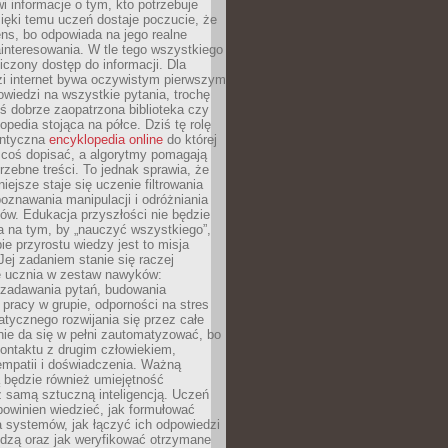
i informacje o tym, kto potrzebuje
ięki temu uczeń dostaje poczucie, że
ns, bo odpowiada na jego realne
ainteresowania. W tle tego wszystkiego
niczony dostęp do informacji. Dla
zi internet bywa oczywistym pierwszym
wiedzi na wszystkie pytania, trochę
yś dobrze zaopatrzona biblioteka czy
opedia stojąca na półce. Dziś tę rolę
antyczna
encyklopedia online
do której
coś dopisać, a algorytmy pomagają
rzebne treści. To jednak sprawia, że
iejsze staje się uczenie filtrowania
oznawania manipulacji i odróżniania
któw. Edukacja przyszłości nie będzie
a na tym, by „nauczyć wszystkiego”,
ie przyrostu wiedzy jest to misja
Jej zadaniem stanie się raczej
 ucznia w zestaw nawyków:
 zadawania pytań, budowania
pracy w grupie, odporności na stres
tycznego rozwijania się przez całe
nie da się w pełni zautomatyzować, bo
ontaktu z drugim człowiekiem,
empatii i doświadczenia. Ważną
 będzie również umiejętność
 samą sztuczną inteligencją. Uczeń
powinien wiedzieć, jak formułować
a systemów, jak łączyć ich odpowiedzi
edzą oraz jak weryfikować otrzymane