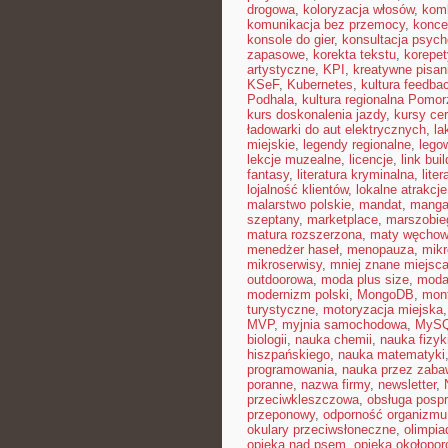
drogowa
,
koloryzacja włosów
,
kom
komunikacja bez przemocy
,
konce
konsole do gier
,
konsultacja psych
zapasowe
,
korekta tekstu
,
korepet
artystyczne
,
KPI
,
kreatywne pisan
KSeF
,
Kubernetes
,
kultura feedba
Podhala
,
kultura regionalna Pomor
kurs doskonalenia jazdy
,
kursy ce
ładowarki do aut elektrycznych
,
la
miejskie
,
legendy regionalne
,
lego
lekcje muzealne
,
licencje
,
link bui
fantasy
,
literatura kryminalna
,
lite
lojalność klientów
,
lokalne atrakcje
malarstwo polskie
,
mandat
,
mang
szeptany
,
marketplace
,
marszobie
matura rozszerzona
,
maty węcho
menedżer haseł
,
menopauza
,
mikr
mikroserwisy
,
mniej znane miejsc
outdoorowa
,
moda plus size
,
moda
modernizm polski
,
MongoDB
,
mon
turystyczne
,
motoryzacja miejska
MVP
,
myjnia samochodowa
,
MyS
biologii
,
nauka chemii
,
nauka fizyk
hiszpańskiego
,
nauka matematyki
programowania
,
nauka przez zaba
poranne
,
nazwa firmy
,
newsletter
,
przeciwkleszczowa
,
obsługa posp
przeponowy
,
odporność organizmu
okulary przeciwsłoneczne
,
olimpia
opieka nad psem
,
opieka okołopo