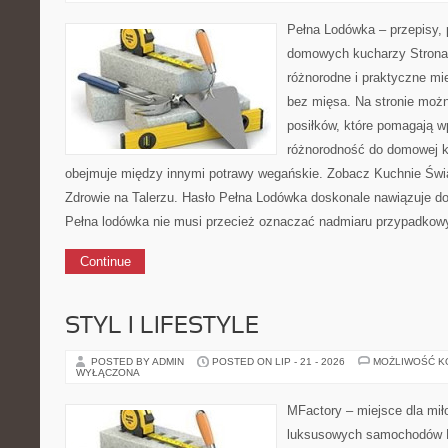
Pełna Lodówka – przepisy, p
domowych kucharzy Strona
różnorodne i praktyczne mi
bez mięsa. Na stronie moż
posiłków, które pomagają 
różnorodność do domowej k
obejmuje między innymi potrawy wegańskie. Zobacz Kuchnie Świat
Zdrowie na Talerzu. Hasło Pełna Lodówka doskonale nawiązuje do j
Pełna lodówka nie musi przecież oznaczać nadmiaru przypadkow
Continue
STYL I LIFESTYLE
POSTED BY ADMIN
POSTED ON LIP - 21 - 2026
MOŻLIWOŚĆ 
WYŁĄCZONA
MFactory – miejsce dla mił
luksusowych samochodów 