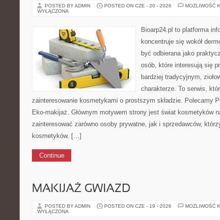
POSTED BY ADMIN
POSTED ON CZE - 20 - 2026
MOŻLIWOŚĆ 
WYŁĄCZONA
Bioarp24.pl to platforma in
koncentruje się wokół der
być odbierana jako praktycz
osób, które interesują się
bardziej tradycyjnym, zioł
charakterze. To serwis, któ
zainteresowanie kosmetykami o prostszym składzie. Polecamy Pie
Eko-makijaż. Głównym motywem strony jest świat kosmetyków na
zainteresować zarówno osoby prywatne, jak i sprzedawców, któr
kosmetyków. […]
Continue
MAKIJAŻ GWIAZD
POSTED BY ADMIN
POSTED ON CZE - 19 - 2026
MOŻLIWOŚĆ 
WYŁĄCZONA