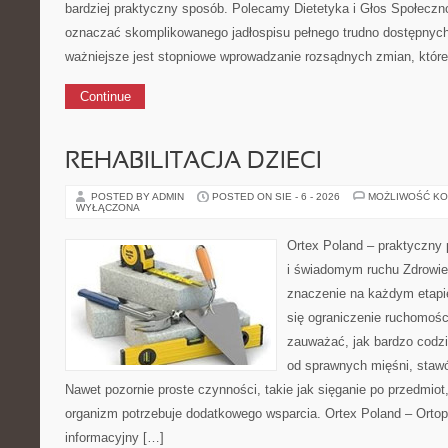
bardziej praktyczny sposób. Polecamy Dietetyka i Głos Społeczno
oznaczać skomplikowanego jadłospisu pełnego trudno dostępnych
ważniejsze jest stopniowe wprowadzanie rozsądnych zmian, któr
Continue
REHABILITACJA DZIECI
POSTED BY ADMIN
POSTED ON SIE - 6 - 2026
MOŻLIWOŚĆ K
WYŁĄCZONA
Ortex Poland – praktyczny po
i świadomym ruchu Zdrowie
znaczenie na każdym etapie
się ograniczenie ruchomośc
zauważać, jak bardzo codz
od sprawnych mięśni, stawó
Nawet pozornie proste czynności, takie jak sięganie po przedmiot
organizm potrzebuje dodatkowego wsparcia. Ortex Poland – Ortop
informacyjny […]