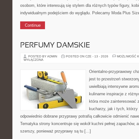
osobom, które interesują się stylem dla różnych typów figury, kobi
indywidualnym podejściem do wyglądu. Polecamy Moda Plus Siz
Continue
PERFUMY DAMSKIE
POSTED BY ADMIN
POSTED ON CZE - 13 - 2026
MOŻLIWOŚĆ 
WYŁĄCZONA
Orientalno-przyprawowy char
jest to przestrzeń stworzon
uwielbiają intensywne aroma
kulinarne inspiracje z różny
która może zainteresować
kucharzy, jak i tych, którz
odpowiednio dobrane przyprawy potrafią całkowicie odmienić nawe
Tematyka strony koncentruje się wokół kuchni pełnej zapachów, al
szerszy, ponieważ przyprawy są tu […]