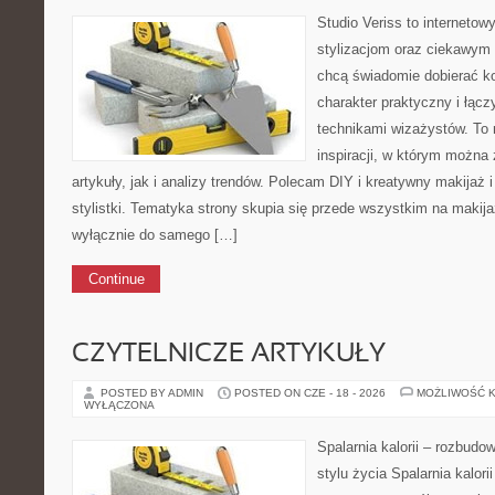
Studio Veriss to internetow
stylizacjom oraz ciekawym
chcą świadomie dobierać k
charakter praktyczny i łąc
technikami wizażystów. To 
inspiracji, w którym można
artykuły, jak i analizy trendów. Polecam DIY i kreatywny makijaż 
stylistki. Tematyka strony skupia się przede wszystkim na makijaż
wyłącznie do samego […]
Continue
CZYTELNICZE ARTYKUŁY
POSTED BY ADMIN
POSTED ON CZE - 18 - 2026
MOŻLIWOŚĆ 
WYŁĄCZONA
Spalarnia kalorii – rozbud
stylu życia Spalarnia kalori