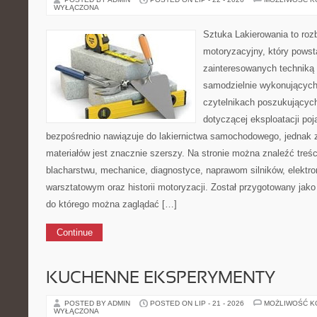
WYŁĄCZONA
Sztuka Lakierowania to roz
motoryzacyjny, który powst
zainteresowanych technik
samodzielnie wykonujących
czytelnikach poszukujący
dotyczącej eksploatacji po
bezpośrednio nawiązuje do lakiernictwa samochodowego, jednak 
materiałów jest znacznie szerszy. Na stronie można znaleźć treśc
blacharstwu, mechanice, diagnostyce, naprawom silników, elektro
warsztatowym oraz historii motoryzacji. Został przygotowany jak
do którego można zaglądać […]
Continue
KUCHENNE EKSPERYMENTY
POSTED BY ADMIN
POSTED ON LIP - 21 - 2026
MOŻLIWOŚĆ 
WYŁĄCZONA