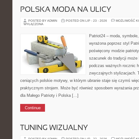
POLSKA MODA NA ULICY
POSTED BY ADMIN
POSTED ON LIP - 23 - 2026
MOŻLIWOŚĆ 
WYŁĄCZONA
Patriot24 – moda, symbole,
wyrażona poprzez styl Patri
poświęcony modzie patrioty
szacunek do tradycji może 
podczas ważnych rocznic hi
zwyczajnych stylizacjach. 
ceniących polskie motywy, w którym ubranie staje się czymś więc
praktycznym strojem. Może być również sposobem wyrażania pr
dla Małego Patrioty i Polska […]
Continue
TUNING WIZUALNY
POSTED BY ADMIN
POSTED ON LIP - 22 - 2026
MOŻLIWOŚĆ 