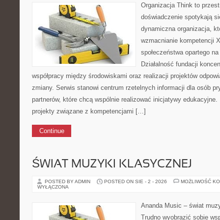
Organizacja Think to przes
doświadczenie spotykają si
dynamiczna organizacja, kt
wzmacnianie kompetencji X
społeczeństwa opartego na
Działalność fundacji koncen
współpracy między środowiskami oraz realizacji projektów odpow
zmiany. Serwis stanowi centrum rzetelnych informacji dla osób pr
partnerów, które chcą wspólnie realizować inicjatywy edukacyjne. 
projekty związane z kompetencjami […]
Continue
ŚWIAT MUZYKI KLASYCZNEJ
POSTED BY ADMIN
POSTED ON SIE - 2 - 2026
MOŻLIWOŚĆ K
WYŁĄCZONA
Ananda Music – świat muzyk
Trudno wyobrazić sobie ws