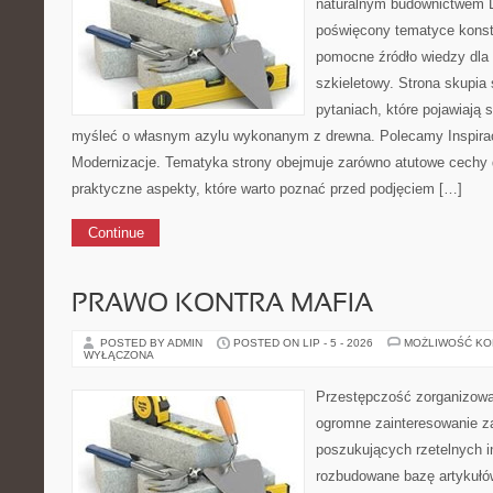
naturalnym budownictwem 
poświęcony tematyce konstr
pomocne źródło wiedzy dla
szkieletowy. Strona skupia
pytaniach, które pojawiają 
myśleć o własnym azylu wykonanym z drewna. Polecamy Inspiracj
Modernizacje. Tematyka strony obejmuje zarówno atutowe cechy 
praktyczne aspekty, które warto poznać przed podjęciem […]
Continue
PRAWO KONTRA MAFIA
POSTED BY ADMIN
POSTED ON LIP - 5 - 2026
MOŻLIWOŚĆ K
WYŁĄCZONA
Przestępczość zorganizowan
ogromne zainteresowanie za
poszukujących rzetelnych i
rozbudowane bazę artykułów