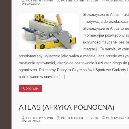
POSTED BY ADMIN
POSTED ON SIE - 3 - 2026
MOŻLIWOŚĆ K
WYŁĄCZONA
Stowarzyszenie Altius – ak
i motywacja do przekraczan
Stowarzyszenie Altius to n
informacyjna poświęcony s
aktywności fizycznej bez ba
integracji. To serwis, w któr
przedstawiany wyłącznie jako walka o medale, lecz przede wszys
rozwijania sprawności, okazja do poznawania ludzi oraz droga d
ograniczeń. Polecamy Rubryka Czytelników i Sportowe Gadżety i 
publikowane w serwisie […]
Continue
ATLAS (AFRYKA PÓŁNOCNA)
POSTED BY ADMIN
POSTED ON SIE - 3 - 2026
MOŻLIWOŚĆ K
WYŁĄCZONA