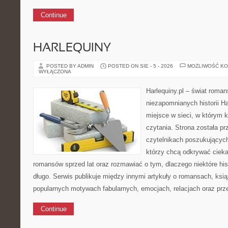
Continue
HARLEQUINY
POSTED BY ADMIN
POSTED ON SIE - 5 - 2026
MOŻLIWOŚĆ K
WYŁĄCZONA
Harlequiny.pl – świat roman
niezapomnianych historii Ha
miejsce w sieci, w którym k
czytania. Strona została p
czytelnikach poszukujących
którzy chcą odkrywać cieka
romansów sprzed lat oraz rozmawiać o tym, dlaczego niektóre his
długo. Serwis publikuje między innymi artykuły o romansach, ks
popularnych motywach fabularnych, emocjach, relacjach oraz pr
Continue