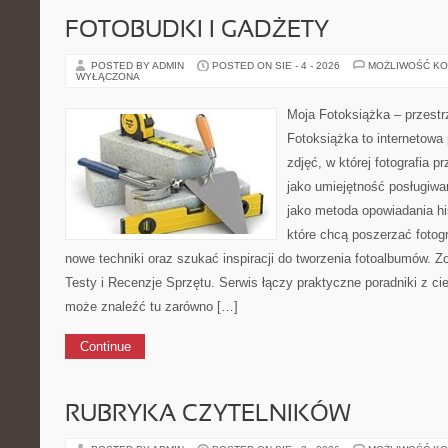
FOTOBUDKI I GADŻETY
POSTED BY ADMIN
POSTED ON SIE - 4 - 2026
MOŻLIWOŚĆ K
WYŁĄCZONA
Moja Fotoksiążka – przestr
Fotoksiążka to internetowa 
zdjęć, w której fotografia p
jako umiejętność posługiwa
jako metoda opowiadania his
które chcą poszerzać fotog
nowe techniki oraz szukać inspiracji do tworzenia fotoalbumów. Zo
Testy i Recenzje Sprzętu. Serwis łączy praktyczne poradniki z ci
może znaleźć tu zarówno […]
Continue
RUBRYKA CZYTELNIKÓW