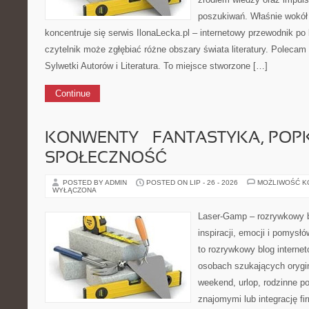
poszukiwań. Właśnie wokół t
koncentruje się serwis IlonaLecka.pl – internetowy przewodnik po 
czytelnik może zgłębiać różne obszary świata literatury. Polecam M
Sylwetki Autorów i Literatura. To miejsce stworzone […]
Continue
KONWENTY – FANTASTYKA, POPK
SPOŁECZNOŚĆ
POSTED BY ADMIN
POSTED ON LIP - 26 - 2026
MOŻLIWOŚĆ 
WYŁĄCZONA
Laser-Gamp – rozrywkowy b
inspiracji, emocji i pomys
to rozrywkowy blog internet
osobach szukających orygin
weekend, urlop, rodzinne po
znajomymi lub integrację fi