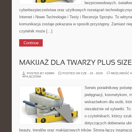
bezprzewodowych, światłow
cyberbezpieczeństwa oraz użytkowych rozwiązań technologicznyc
Internet i Nowe Technologie i Testy i Recenzje Sprzętu. To witr
komunikacja zostaje pokazana w sposób przystępny. Zamiast nie
czytelnik może […]
Continue
MAKIJAŻ DLA TWARZY PLUS SIZE
POSTED BY ADMIN
POSTED ON CZE - 16 - 2026
MOŻLIWOŚĆ 
WYŁĄCZONA
Serwis poradnikowy poświęc
pielęgnacji, kosmetykom, 
wskazówkom dla osób, któr
niezależnie od sylwetki. T
o czytelnikach, którzy szu
dotyczących dobierania ubr
beauty, trendów oraz makijażowych trików. Strona łączy inspiracy