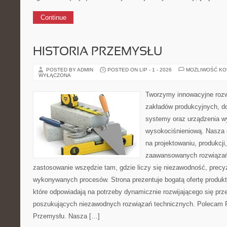
Continue
HISTORIA PRZEMYSŁU
POSTED BY ADMIN
POSTED ON LIP - 1 - 2026
MOŻLIWOŚĆ K
WYŁĄCZONA
Tworzymy innowacyjne rozw
zakładów produkcyjnych, d
systemy oraz urządzenia w
wysokociśnieniową. Nasza d
na projektowaniu, produkcji
zaawansowanych rozwiązań,
zastosowanie wszędzie tam, gdzie liczy się niezawodność, precy
wykonywanych procesów. Strona prezentuje bogatą ofertę produktó
które odpowiadają na potrzeby dynamicznie rozwijającego się prz
poszukujących niezawodnych rozwiązań technicznych. Polecam Pr
Przemysłu. Nasza […]