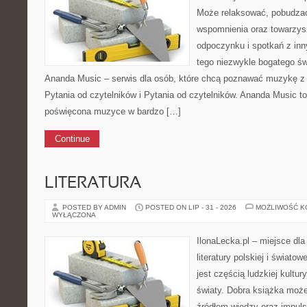
Może relaksować, pobudzać 
wspomnienia oraz towarzys
odpoczynku i spotkań z inn
tego niezwykle bogatego ś
Ananda Music – serwis dla osób, które chcą poznawać muzykę z
Pytania od czytelników i Pytania od czytelników. Ananda Music to
poświęcona muzyce w bardzo […]
Continue
LITERATURA
POSTED BY ADMIN
POSTED ON LIP - 31 - 2026
MOŻLIWOŚĆ 
WYŁĄCZONA
IlonaLecka.pl – miejsce dl
literatury polskiej i świato
jest częścią ludzkiej kultu
światy. Dobra książka może
źródłem wiedzy oraz impul