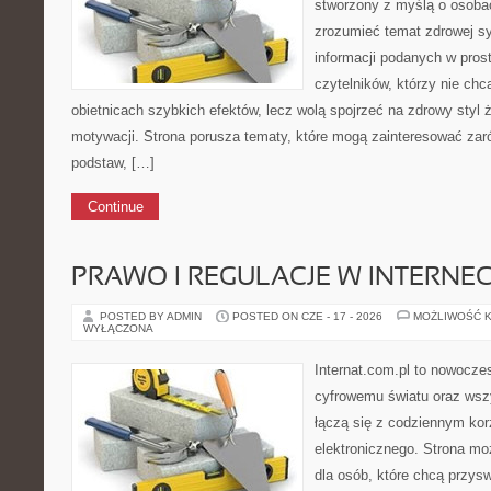
stworzony z myślą o osobac
zrozumieć temat zdrowej sy
informacji podanych w pros
czytelników, którzy nie chc
obietnicach szybkich efektów, lecz wolą spojrzeć na zdrowy styl 
motywacji. Strona porusza tematy, które mogą zainteresować za
podstaw, […]
Continue
PRAWO I REGULACJE W INTERNEC
POSTED BY ADMIN
POSTED ON CZE - 17 - 2026
MOŻLIWOŚĆ 
WYŁĄCZONA
Internat.com.pl to nowocze
cyfrowemu światu oraz wsz
łączą się z codziennym kor
elektronicznego. Strona m
dla osób, które chcą przyswo