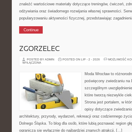
znaleźć wartościowe materiały dotyczące treningów, ćwiczeń, zdr
odżywiania oraz świadomego rozwijania własnej sprawności. Serwi
popularyzowaniu aktywności fizycznej, przedstawiając zagadnien
Continue
ZGORZELEC
POSTED BY ADMIN
POSTED ON LIP - 2 - 2026
MOŻLIWOŚĆ K
WYŁĄCZONA
Moda Wrocław to różnorodn
poświęcony zwiedzaniu na 
szczególnym uwzględnienie
które tworzą niezwykle cie
Strona jest portalem, w kt
opisy dotyczące zwiedzania, 
architektury, przyrody, wydarzeń, rekreacji oraz codziennego życ
Dolnego Śląska. To blog dla osób, które lubią poznawać region gł
ogranicza się wyłącznie do najbardziej znanych atrakcji, […]