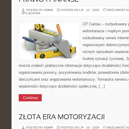
PRAWO I FINANSE
POSTED BY ADMIN
POSTED ON LIP - 12 - 2026
MOŻLIWOŚĆ 
WYŁĄCZONA
CP Caritas – rozbudowany p
wolontariacie i mądrym pom
rozbudowany serwis intern
organizacjom dobroczynnym,
różnym sposobom wspierani
trudnej sytuacji życiowej. J
można znaleźć praktyczne informacje dotyczące działalności funda
organizowania pomocy, pozyskiwania środków, prowadzenia zbiór
darczyńcami oraz angażowania wolontariuszy. Tematyka serwisu 
wiadomości dotyczące działalności społecznej, […]
Continue
ZŁOTA ERA MOTORYZACJI
POSTED BY ADMIN
POSTED ON LIP - 10 - 2026
MOŻLIWOŚĆ 