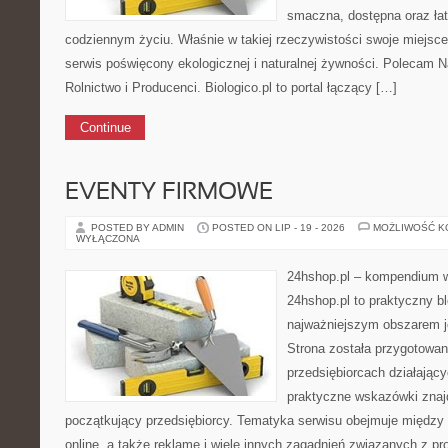
smaczna, dostępna oraz ła
codziennym życiu. Właśnie w takiej rzeczywistości swoje miejsce 
serwis poświęcony ekologicznej i naturalnej żywności. Polecam N
Rolnictwo i Producenci. Biologico.pl to portal łączący […]
Continue
EVENTY FIRMOWE
POSTED BY ADMIN
POSTED ON LIP - 19 - 2026
MOŻLIWOŚĆ 
WYŁĄCZONA
24hshop.pl – kompendium w
24hshop.pl to praktyczny bl
najważniejszym obszarem je
Strona została przygotowan
przedsiębiorcach działający
praktyczne wskazówki znajd
początkujący przedsiębiorcy. Tematyka serwisu obejmuje między
online, a także reklamę i wiele innych zagadnień związanych z 