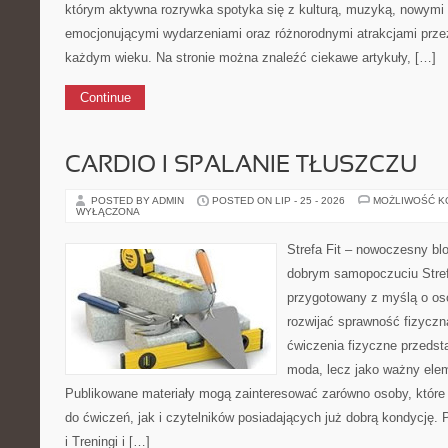
którym aktywna rozrywka spotyka się z kulturą, muzyką, nowymi 
emocjonującymi wydarzeniami oraz różnorodnymi atrakcjami prz
każdym wieku. Na stronie można znaleźć ciekawe artykuły, […]
Continue
CARDIO I SPALANIE TŁUSZCZU
POSTED BY ADMIN
POSTED ON LIP - 25 - 2026
MOŻLIWOŚĆ 
WYŁĄCZONA
Strefa Fit – nowoczesny blo
dobrym samopoczuciu Stref
przygotowany z myślą o os
rozwijać sprawność fizyczn
ćwiczenia fizyczne przedst
moda, lecz jako ważny ele
Publikowane materiały mogą zainteresować zarówno osoby, które 
do ćwiczeń, jak i czytelników posiadających już dobrą kondycję.
i Treningi i […]