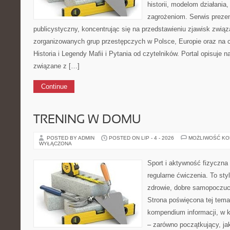
historii, modelom działani
zagrożeniom. Serwis preze
publicystyczny, koncentrując się na przedstawieniu zjawisk związ
zorganizowanych grup przestępczych w Polsce, Europie oraz na 
Historia i Legendy Mafii i Pytania od czytelników. Portal opisuje 
związane z […]
Continue
TRENING W DOMU
POSTED BY ADMIN
POSTED ON LIP - 4 - 2026
MOŻLIWOŚĆ K
WYŁĄCZONA
Sport i aktywność fizyczna 
regularne ćwiczenia. To sty
zdrowie, dobre samopoczuci
Strona poświęcona tej tem
kompendium informacji, w k
– zarówno początkujący, j