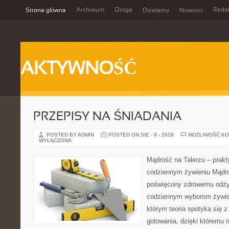
Archiwum
Droga
Reda
Strona główna
Działamy
Nowości
AKTYWNOŚĆ
PRZEPISY NA ŚNIADANIA
POSTED BY ADMIN
POSTED ON SIE - 8 - 2026
MOŻLIWOŚĆ K
WYŁĄCZONA
Mądrość na Talerzu – prakt
codziennym żywieniu Mądroś
poświęcony zdrowemu odżyw
codziennym wyborom żywie
którym teoria spotyka się 
gotowania, dzięki któremu 