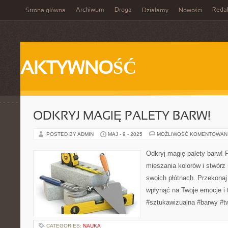
Archiwum
Droga
Reda
Strona główna
Działamy
Nowości
AKTYWNOŚĆ
ODKRYJ MAGIĘ PALETY BARW!
POSTED BY ADMIN
MAJ - 9 - 2025
MOŻLIWOŚĆ KOMENTOWAN
Odkryj magię palety barw! P
mieszania kolorów i stwór
swoich płótnach. Przekonaj
wpłynąć na Twoje emocje i 
#sztukawizualna #barwy #t
CATEGORIES:
NAUKA