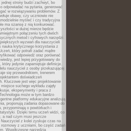
 jednej strony budzi zachwyt, bo
ko odpowiadać na pytania, generować
magać w rozwiązywaniu problemów. Z
wołuje obawy, czy uczniowie nie
modzielnie myśleć i czy tradycyjna
óle ma szansę z nią konkurować.
yszłości w dużej mierze będzie
 umiejętnym połączeniu tych dwóch
sycznych metod i cyfrowych narzędzi.
jwiększych wyzwań dla nauczycieli
iś nauka krytycznego korzystania z
 Uczeń, który potrafi zadać mądre
eryfikować odpowiedź oraz porównać
 wiedzy, jest lepiej przygotowany do
, który jedynie zapamiętuje definicje.
elu nauczyciel z osoby przekazującej
taje się przewodnikiem, trenerem
projektantem doświadczeń
. Kluczowe jest więc projektowanie
by miejsce suchego wykładu zajęły
skusje, eksperymenty i praca z
Technologia może w tym bardzo
igentne platformy edukacyjne analizują
nia, proponują zadania dopasowane do
, przypominają o powtórkach i
statystyki. Dzięki temu uczeń widzi, co
ł, a nad czym musi jeszcze
Nauczyciel z kolei zyskuje czas na
e rozmowy z uczniami, bo część zadań
em. Współczesne narzędzia