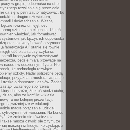
pracy w grupie, odporności na stres
tycznego rozwijania się przez całe
nie da się w pełni zautomatyzować, bo
ontaktu z drugim człowiekiem,
empatii i doświadczenia. Ważną
 będzie również umiejętność
 samą sztuczną inteligencją. Uczeń
powinien wiedzieć, jak formułować
a systemów, jak łączyć ich odpowiedzi
edzą oraz jak weryfikować otrzymane
„alfabetyzacja AI” stanie się równie
umiejętność pisania czy czytania.
 potrafi kreatywnie wykorzystywać
 narzędzia, będzie miała przewagę na
 w nauce i w codziennym życiu. Nie
ednak, że technologia rozwiąże
roblemy szkoły. Nadal potrzebne będą
elacje, przyjazna atmosfera, wsparcie
i troska o dobrostan uczniów. Żaden
 zastąpi uważnego spojrzenia
 który dostrzeże, że ktoś siedzi cicho,
 dzień, albo że konflikt w klasie
wy, a nie kolejnej prezentacji.
ego najważniejsze w edukacji
będzie mądre połączenie ludzkiej
 z cyfrowymi możliwościami. Na końcu
yć, że zmienia się również rola
i także muszą oswoić się z tym, że
 się inaczej niż kiedyś, korzystając z
tform i inteligentnych aplikacji. Od