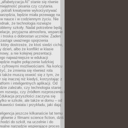
„alfabetyzacja AI” stanie się równie
umiejętność pisania czy czytania.
 potrafi kreatywnie wykorzystywać
 narzędzia, będzie miała przewagę na
 w nauce i w codziennym życiu. Nie
ednak, że technologia rozwiąże
roblemy szkoły. Nadal potrzebne będą
elacje, przyjazna atmosfera, wsparcie
i troska o dobrostan uczniów. Żaden
 zastąpi uważnego spojrzenia
 który dostrzeże, że ktoś siedzi cicho,
 dzień, albo że konflikt w klasie
wy, a nie kolejnej prezentacji.
ego najważniejsze w edukacji
będzie mądre połączenie ludzkiej
 z cyfrowymi możliwościami. Na końcu
yć, że zmienia się również rola
i także muszą oswoić się z tym, że
 się inaczej niż kiedyś, korzystając z
tform i inteligentnych aplikacji. Od
dzie zależało, czy technologia stanie
em rozwoju, czy źródłem rozproszenia i
Edukacja przyszłości zaczyna się
ylko w szkole, ale także w domu – od
kawości świata i przykładu, jaki dają
eligencja jeszcze kilkanaście lat temu
 głównie z filmami science fiction, dziś
hodzi do szkół, na uczelnie i do
ealne narzędzie wspierające proces