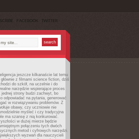
SCRIBE
FACEBOOK
TWITTER
eligencja jeszcze kilkanaście lat temu
 głównie z filmami science fiction, dziś
hodzi do szkół, na uczelnie i do
ealne narzędzie wspierające proces
 jednej strony budzi zachwyt, bo
ko odpowiadać na pytania, generować
magać w rozwiązywaniu problemów. Z
wołuje obawy, czy uczniowie nie
modzielnie myśleć i czy tradycyjna
óle ma szansę z nią konkurować.
yszłości w dużej mierze będzie
 umiejętnym połączeniu tych dwóch
sycznych metod i cyfrowych narzędzi.
jwiększych wyzwań dla nauczycieli