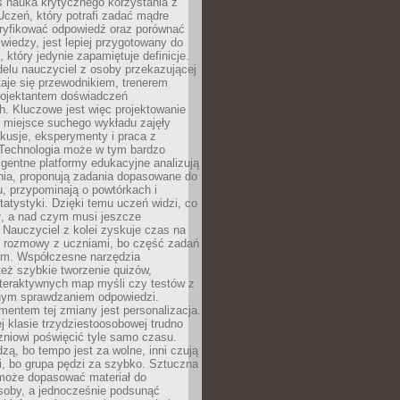
iś nauka krytycznego korzystania z
 Uczeń, który potrafi zadać mądre
eryfikować odpowiedź oraz porównać
 wiedzy, jest lepiej przygotowany do
, który jedynie zapamiętuje definicje.
elu nauczyciel z osoby przekazującej
taje się przewodnikiem, trenerem
projektantem doświadczeń
. Kluczowe jest więc projektowanie
by miejsce suchego wykładu zajęły
skusje, eksperymenty i praca z
Technologia może w tym bardzo
igentne platformy edukacyjne analizują
nia, proponują zadania dopasowane do
, przypominają o powtórkach i
statystyki. Dzięki temu uczeń widzi, co
ł, a nad czym musi jeszcze
Nauczyciel z kolei zyskuje czas na
e rozmowy z uczniami, bo część zadań
em. Współczesne narzędzia
też szybkie tworzenie quizów,
nteraktywnych map myśli czy testów z
ym sprawdzaniem odpowiedzi.
mentem tej zmiany jest personalizacja.
j klasie trzydziestoosobowej trudno
niowi poświęcić tyle samo czasu.
dzą, bo tempo jest za wolne, inni czują
i, bo grupa pędzi za szybko. Sztuczna
 może dopasować materiał do
osoby, a jednocześnie podsunąć