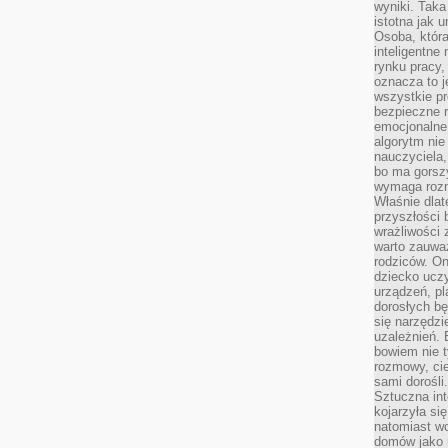
wyniki. Taka 
istotna jak 
Osoba, która
inteligentne
rynku pracy,
oznacza to j
wszystkie p
bezpieczne r
emocjonalne 
algorytm nie
nauczyciela,
bo ma gorszy
wymaga rozmo
Właśnie dlat
przyszłości 
wrażliwości
warto zauważ
rodziców. On
dziecko uczy
urządzeń, pla
dorosłych bę
się narzędzi
uzależnień. 
bowiem nie t
rozmowy, cie
sami dorośli.
Sztuczna int
kojarzyła się
natomiast wc
domów jako r