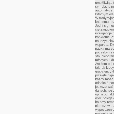
umożliwiają 
symulacji, i
automatyczn
Istotnym ele
W tradycyjne
każdemu ucz
Jedni się nu
się zagubien
inteligencja
konkretnej 
nauczycielow
wsparcia. Dz
nauka ma se
potrzeby i z
stoi nieogra
młodych lud
źródłem odpo
tak jak kied
gruba encykl
przejęła gig
każdy może 
odnaleźć pot
jeszcze ważn
danych, rozp
opinii od fa
więc polegał
bo przy temp
niemożliwa. 
wyposażenie
umiejętność