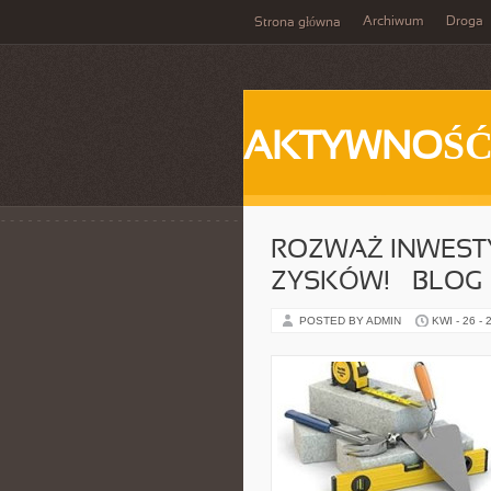
Archiwum
Droga
Strona główna
AKTYWNOŚ
ROZWAŻ INWEST
ZYSKÓW! – BLOG
POSTED BY ADMIN
KWI - 26 - 