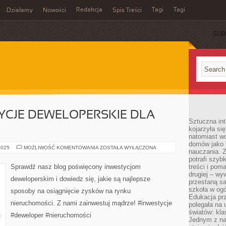
Redakcja
Tagi
Tagi
Działamy
Nowości
Spis Treści
SUB
Ć
YCJE DEWELOPERSKIE DLA
Sztuczna int
kojarzyła się
natomiast wc
domów jako r
ROZWAŻ
2025
MOŻLIWOŚĆ KOMENTOWANIA
ZOSTAŁA WYŁĄCZONA
nauczania. Z
INWESTYCJE
DEWELOPERSKIE
potrafi szyb
DLA
Sprawdź nasz blog poświęcony inwestycjom
treści i po
ZYSKÓW!
drugiej – wy
–
deweloperskim i dowiedz się, jakie są najlepsze
BLOG
przestaną sa
szkoła w og
sposoby na osiągnięcie zysków na rynku
Edukacja prz
nieruchomości. Z nami zainwestuj mądrze! #inwestycje
polegała na
światów: kla
#deweloper #nieruchomości
Jednym z na