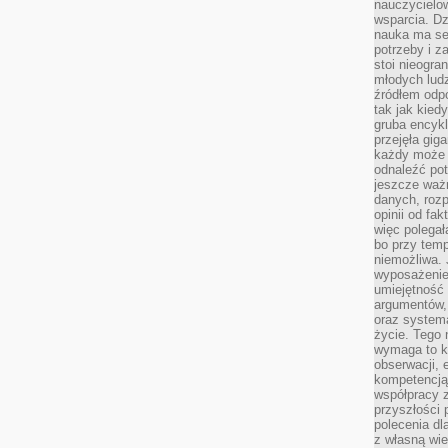
nauczycielow
wsparcia. Dz
nauka ma se
potrzeby i z
stoi nieogra
młodych lud
źródłem odpo
tak jak kied
gruba encykl
przejęła gig
każdy może 
odnaleźć pot
jeszcze ważn
danych, rozp
opinii od fa
więc polegał
bo przy temp
niemożliwa. 
wyposażenie
umiejętność
argumentów, 
oraz systema
życie. Tego 
wymaga to k
obserwacji, 
kompetencją
współpracy z
przyszłości 
polecenia dl
z własną wi