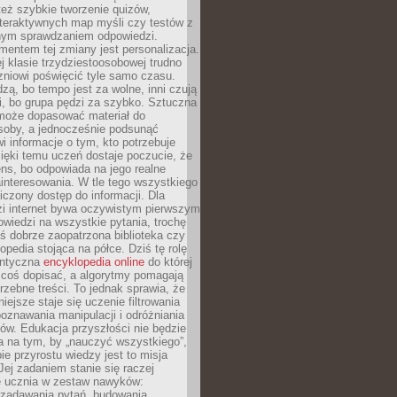
też szybkie tworzenie quizów,
nteraktywnych map myśli czy testów z
ym sprawdzaniem odpowiedzi.
mentem tej zmiany jest personalizacja.
j klasie trzydziestoosobowej trudno
niowi poświęcić tyle samo czasu.
dzą, bo tempo jest za wolne, inni czują
i, bo grupa pędzi za szybko. Sztuczna
 może dopasować materiał do
osoby, a jednocześnie podsunąć
i informacje o tym, kto potrzebuje
ięki temu uczeń dostaje poczucie, że
ns, bo odpowiada na jego realne
ainteresowania. W tle tego wszystkiego
niczony dostęp do informacji. Dla
zi internet bywa oczywistym pierwszym
wiedzi na wszystkie pytania, trochę
yś dobrze zaopatrzona biblioteka czy
opedia stojąca na półce. Dziś tę rolę
antyczna
encyklopedia online
do której
coś dopisać, a algorytmy pomagają
rzebne treści. To jednak sprawia, że
iejsze staje się uczenie filtrowania
oznawania manipulacji i odróżniania
któw. Edukacja przyszłości nie będzie
a na tym, by „nauczyć wszystkiego”,
ie przyrostu wiedzy jest to misja
Jej zadaniem stanie się raczej
 ucznia w zestaw nawyków:
 zadawania pytań, budowania