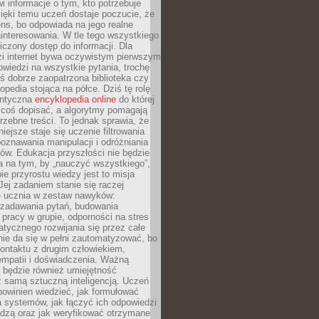
i informacje o tym, kto potrzebuje
ięki temu uczeń dostaje poczucie, że
ns, bo odpowiada na jego realne
ainteresowania. W tle tego wszystkiego
niczony dostęp do informacji. Dla
zi internet bywa oczywistym pierwszym
wiedzi na wszystkie pytania, trochę
yś dobrze zaopatrzona biblioteka czy
opedia stojąca na półce. Dziś tę rolę
antyczna
encyklopedia online
do której
coś dopisać, a algorytmy pomagają
rzebne treści. To jednak sprawia, że
iejsze staje się uczenie filtrowania
oznawania manipulacji i odróżniania
któw. Edukacja przyszłości nie będzie
a na tym, by „nauczyć wszystkiego”,
ie przyrostu wiedzy jest to misja
Jej zadaniem stanie się raczej
 ucznia w zestaw nawyków:
 zadawania pytań, budowania
pracy w grupie, odporności na stres
tycznego rozwijania się przez całe
nie da się w pełni zautomatyzować, bo
ontaktu z drugim człowiekiem,
empatii i doświadczenia. Ważną
 będzie również umiejętność
 samą sztuczną inteligencją. Uczeń
powinien wiedzieć, jak formułować
a systemów, jak łączyć ich odpowiedzi
edzą oraz jak weryfikować otrzymane