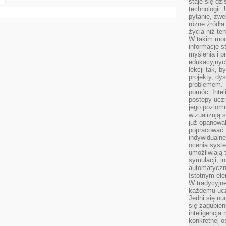
staje się dz
technologii.
pytanie, zw
różne źródła
życia niż ten
W takim mod
informacje s
myślenia i 
edukacyjnych
lekcji tak, 
projekty, dy
problemem. 
pomóc. Intel
postępy ucz
jego poziomu
wizualizują 
już opanowa
popracować. 
indywidualn
ocenia syst
umożliwiają 
symulacji, i
automatyczn
Istotnym ele
W tradycyjne
każdemu ucz
Jedni się nu
się zagubien
inteligencja
konkretnej 