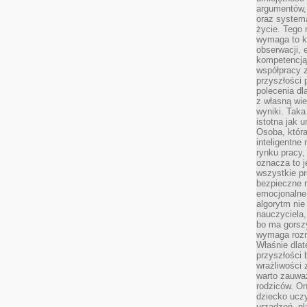
argumentów, 
oraz systema
życie. Tego 
wymaga to k
obserwacji, 
kompetencją
współpracy z
przyszłości 
polecenia dl
z własną wi
wyniki. Taka 
istotna jak 
Osoba, która
inteligentne
rynku pracy,
oznacza to j
wszystkie p
bezpieczne r
emocjonalne 
algorytm nie
nauczyciela,
bo ma gorszy
wymaga rozmo
Właśnie dlat
przyszłości 
wrażliwości
warto zauważ
rodziców. On
dziecko uczy
urządzeń, pla