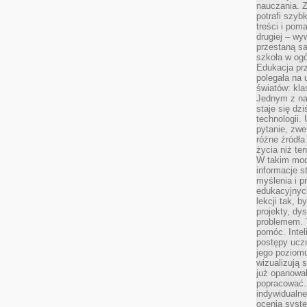
nauczania. Z
potrafi szyb
treści i po
drugiej – wy
przestaną sa
szkoła w og
Edukacja prz
polegała na
światów: kla
Jednym z na
staje się dz
technologii.
pytanie, zw
różne źródła
życia niż ten
W takim mod
informacje s
myślenia i 
edukacyjnych
lekcji tak, 
projekty, dy
problemem. 
pomóc. Intel
postępy ucz
jego poziomu
wizualizują 
już opanowa
popracować. 
indywidualn
ocenia syst