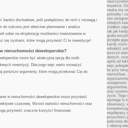
nauczycielow
wsparcia. Dz
nauka ma se
potrzeby i z
stoi nieogra
 bardzo ⁣dochodowe, jeśli podejdziesz do nich z rozwagą⁣ i
młodych lud
m do sukcesu ‌jest właściwe planowanie i analiza
źródłem odpo
tak jak kied
ól sobie na eksplorację możliwości ‌inwestowania w⁢
gruba encykl
przejęła gig
z się zyskami, które mogą⁤ przynieść Ci te inwestycje!
każdy może 
odnaleźć pot
 w nieruchomości deweloperskie?
jeszcze ważn
danych, rozp
eloperskie może być atrakcyjną‌ opcją dla osób
opinii od fa
dowych inwestycji.⁢ Dlaczego ​więc warto rozważyć
więc polegał
bo przy temp
aj ⁣poniższe argumenty, które mogą przekonać ⁢Cię do
niemożliwa. 
wyposażenie
umiejętność
argumentów, 
oraz systema
życie. Tego 
anie w nieruchomości deweloperskie ⁣może przynieść
wymaga to k
pektywie czasowej. Wzrost wartości nieruchomości oraz
obserwacji, 
kompetencją
ogą‌ przynieść⁣ znaczne korzyści finansowe.
współpracy z
przyszłości 
polecenia dl
z własną wi