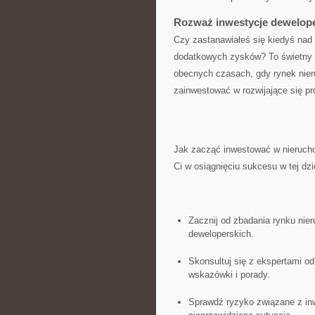
Rozważ inwestycje dewelope
Czy‍ zastanawiałeś się kiedyś nad 
dodatkowych zysków? To świetny 
obecnych czasach, gdy⁢ rynek nier
zainwestować ⁤w rozwijające się pr
Jak zacząć inwestować w nierucho
Ci ‍w⁤ osiągnięciu sukcesu w ‍tej dzi
Zacznij od zbadania rynku nieru
deweloperskich.
Skonsultuj się z ekspertami o
wskazówki i​ porady.
Sprawdź ryzyko związane⁢ z inw