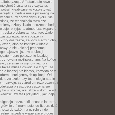
„alfabetyzacja AI” stanie się równie
umiejętność pisania czy czytania.
 potrafi kreatywnie wykorzystywać
 narzędzia, będzie miała przewagę na
 w nauce i w codziennym życiu. Nie
ednak, że technologia rozwiąże
roblemy szkoły. Nadal potrzebne będą
elacje, przyjazna atmosfera, wsparcie
i troska o dobrostan uczniów. Żaden
 zastąpi uważnego spojrzenia
 który dostrzeże, że ktoś siedzi cicho,
 dzień, albo że konflikt w klasie
wy, a nie kolejnej prezentacji.
ego najważniejsze w edukacji
będzie mądre połączenie ludzkiej
 z cyfrowymi możliwościami. Na końcu
yć, że zmienia się również rola
i także muszą oswoić się z tym, że
 się inaczej niż kiedyś, korzystając z
tform i inteligentnych aplikacji. Od
dzie zależało, czy technologia stanie
em rozwoju, czy źródłem rozproszenia i
Edukacja przyszłości zaczyna się
ylko w szkole, ale także w domu – od
kawości świata i przykładu, jaki dają
eligencja jeszcze kilkanaście lat temu
 głównie z filmami science fiction, dziś
hodzi do szkół, na uczelnie i do
ealne narzędzie wspierające proces