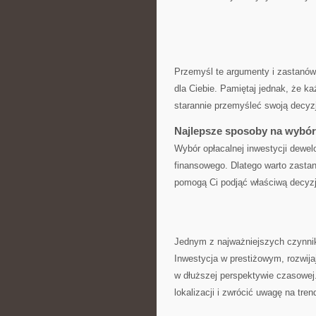
Przemyśl te argumenty i zastanów 
dla Ciebie. Pamiętaj jednak, ​że ⁤k
starannie przemyśleć swoją decyzj
Najlepsze ⁤sposoby na ⁢wybór
Wybór opłacalnej‌ inwestycji ⁤dew
finansowego. Dlatego warto zasta
‌pomogą Ci⁣ podjąć właściwą decyz
Jednym z najważniejszych⁣ czynnikó
Inwestycja w prestiżowym, rozwija
w‍ dłuższej perspektywie czasowej
lokalizacji i zwrócić uwagę na​ tre