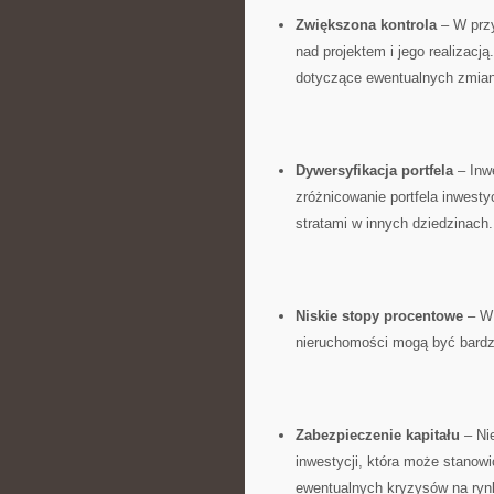
Zwiększona kontrola
– W przy
nad projektem i jego‍ realizac
dotyczące ewentualnych zmian
Dywersyfikacja‍ portfela
⁢– Inw
zróżnicowanie portfela inwest
stratami w innych dziedzinach.
Niskie stopy⁣ procentowe
– W⁢
⁢nieruchomości mogą być bardzi
Zabezpieczenie kapitału
– Ni
inwestycji, która może stanowi
ewentualnych kryzysów na ryn