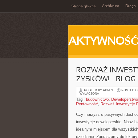
Archiwum
Droga
Strona główna
AKTYWNOŚ
ROZWAŻ INWEST
ZYSKÓW! – BLOG
POSTED BY ADMIN
POSTED ON
WYŁĄCZONA
Tagi:
budownictwo
,
Deweloperstwo
Rentowność
,
Rozważ Inwestycje 
Czy marzysz o pasywnych dochodac
inwestycje deweloperskie. Nasz bl
⁣idealnym miejscem dla wszystkich,
dziedzinie. Zapraszamy do lektury