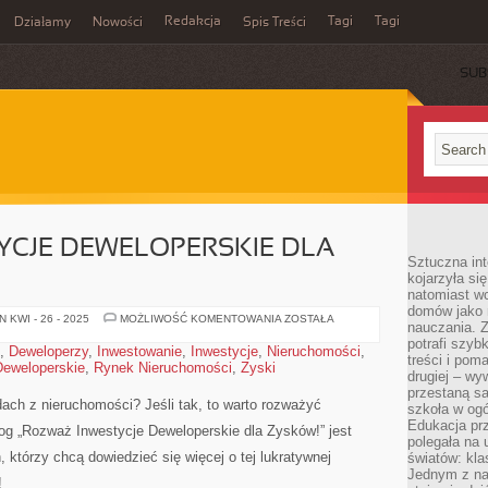
Redakcja
Tagi
Tagi
Działamy
Nowości
Spis Treści
SUB
Ć
YCJE DEWELOPERSKIE DLA
Sztuczna int
kojarzyła się
natomiast wc
domów jako r
ROZWAŻ
 KWI - 26 - 2025
MOŻLIWOŚĆ KOMENTOWANIA
ZOSTAŁA
nauczania. Z
INWESTYCJE
DEWELOPERSKIE
potrafi szyb
,
Deweloperzy
,
Inwestowanie
,
Inwestycje
,
Nieruchomości
,
DLA
treści i po
Deweloperskie
,
Rynek Nieruchomości
,
Zyski
ZYSKÓW!
drugiej – wy
–
BLOG
przestaną sa
h z nieruchomości? Jeśli tak, to warto rozważyć
szkoła w og
Edukacja prz
og „Rozważ Inwestycje Deweloperskie dla‌ Zysków!” jest
polegała na
 którzy chcą dowiedzieć się więcej o tej lukratywnej
światów: kla
Jednym z na
!