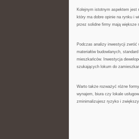
Kolejnym istotnym aspektem jest‌
‌który ma dobre opinie⁣ na rynku i
przez solidne firmy mają większe 
Podczas analizy inwestycji zwróć
materiałów budowlanych, standard
mieszkańców. Inwestycja‌ dewelop
szukających lokum⁢ do zamieszkani
Warto także rozważyć różne formy
wynajem, biura czy lokale usługowe
zminimalizujesz ryzyko i⁤ zwiększ