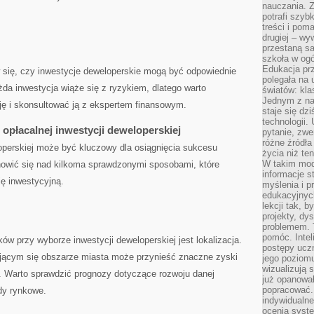
nauczania. Z
potrafi szyb
treści i po
drugiej – wy
przestaną sa
szkoła w og
Edukacja prz
‌się, czy⁤ inwestycje deweloperskie mogą być odpowiednie
polegała na
ażda inwestycja wiąże‍ się z ryzykiem, dlatego warto
światów: kla
Jednym z na
ę ⁤i​ skonsultować ją z ekspertem finansowym.
staje się dz
technologii.
 opłacalnej inwestycji deweloperskiej
pytanie, zw
różne źródła
eloperskiej może być kluczowy dla osiągnięcia sukcesu
życia niż ten
W takim mod
nowić się nad kilkoma sprawdzonymi sposobami, które
informacje s
ję inwestycyjną.
myślenia i 
edukacyjnych
lekcji tak, 
projekty, dy
problemem. 
pomóc. Intel
w przy⁢ wyborze inwestycji deweloperskiej jest lokalizacja.
postępy ucz
jącym się obszarze‌ miasta może przynieść znaczne zyski⁢
jego poziomu
wizualizują 
. ⁢Warto sprawdzić prognozy dotyczące rozwoju danej
już opanowa
popracować. 
ndy rynkowe.
indywidualn
ocenia syst