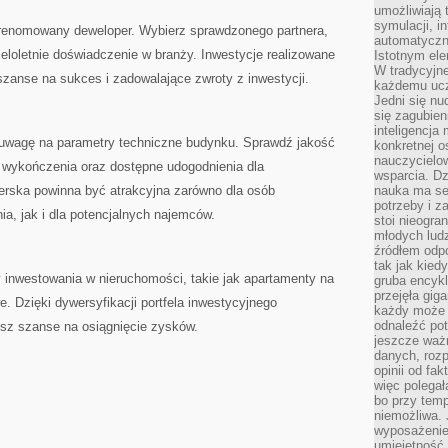
umożliwiają 
symulacji, i
 renomowany ⁢deweloper. Wybierz sprawdzonego partnera,
automatyczn
 wieloletnie doświadczenie w branży. Inwestycje realizowane
Istotnym ele
W tradycyjne
szanse na sukces i zadowalające⁢ zwroty z inwestycji.
każdemu ucz
Jedni się nu
się zagubien
inteligencja
 uwagę na parametry techniczne budynku. Sprawdź jakość
konkretnej 
nauczycielow
 wykończenia oraz dostępne udogodnienia ​dla
wsparcia. Dz
erska powinna‍ być atrakcyjna zarówno dla osób
nauka ma se
potrzeby i z
a, jak i dla potencjalnych najemców.
stoi nieogra
młodych lud
źródłem odpo
tak jak kied
 inwestowania w nieruchomości, takie jak apartamenty na
gruba encykl
przejęła gig
. Dzięki dywersyfikacji portfela inwestycyjnego
każdy może 
odnaleźć pot
ysz szanse na osiągnięcie zysków.
jeszcze ważn
danych, rozp
opinii od fa
więc polegał
bo przy temp
niemożliwa. 
wyposażenie
umiejętność