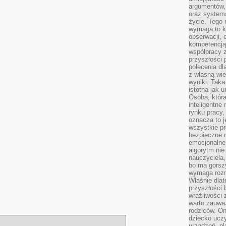
argumentów, 
oraz systema
życie. Tego 
wymaga to k
obserwacji, 
kompetencją
współpracy z
przyszłości 
polecenia dl
z własną wi
wyniki. Taka 
istotna jak 
Osoba, która
inteligentne
rynku pracy,
oznacza to j
wszystkie p
bezpieczne r
emocjonalne 
algorytm nie
nauczyciela,
bo ma gorszy
wymaga rozmo
Właśnie dlat
przyszłości 
wrażliwości
warto zauważ
rodziców. On
dziecko uczy
urządzeń, pla