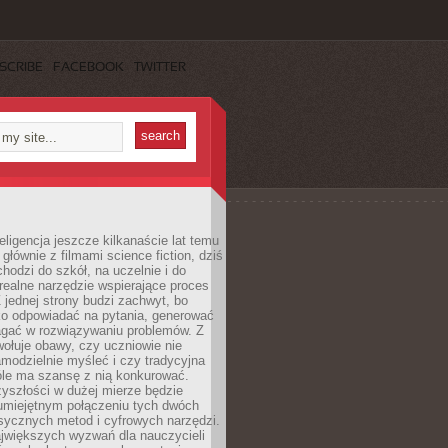
SCRIBE
FACEBOOK
TWITTER
eligencja jeszcze kilkanaście lat temu
 głównie z filmami science fiction, dziś
hodzi do szkół, na uczelnie i do
ealne narzędzie wspierające proces
 jednej strony budzi zachwyt, bo
ko odpowiadać na pytania, generować
magać w rozwiązywaniu problemów. Z
wołuje obawy, czy uczniowie nie
modzielnie myśleć i czy tradycyjna
óle ma szansę z nią konkurować.
yszłości w dużej mierze będzie
 umiejętnym połączeniu tych dwóch
sycznych metod i cyfrowych narzędzi.
jwiększych wyzwań dla nauczycieli