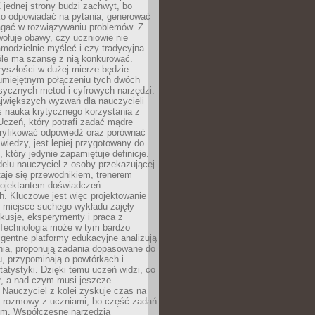
 jednej strony budzi zachwyt, bo
ko odpowiadać na pytania, generować
magać w rozwiązywaniu problemów. Z
wołuje obawy, czy uczniowie nie
modzielnie myśleć i czy tradycyjna
óle ma szansę z nią konkurować.
yszłości w dużej mierze będzie
 umiejętnym połączeniu tych dwóch
sycznych metod i cyfrowych narzędzi.
jwiększych wyzwań dla nauczycieli
iś nauka krytycznego korzystania z
 Uczeń, który potrafi zadać mądre
eryfikować odpowiedź oraz porównać
 wiedzy, jest lepiej przygotowany do
, który jedynie zapamiętuje definicje.
elu nauczyciel z osoby przekazującej
taje się przewodnikiem, trenerem
projektantem doświadczeń
. Kluczowe jest więc projektowanie
by miejsce suchego wykładu zajęły
skusje, eksperymenty i praca z
Technologia może w tym bardzo
igentne platformy edukacyjne analizują
nia, proponują zadania dopasowane do
, przypominają o powtórkach i
statystyki. Dzięki temu uczeń widzi, co
ł, a nad czym musi jeszcze
Nauczyciel z kolei zyskuje czas na
e rozmowy z uczniami, bo część zadań
em. Współczesne narzędzia