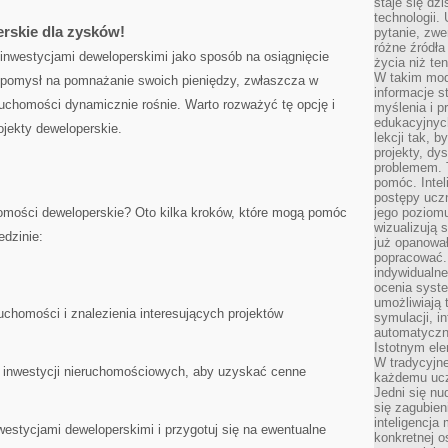
staje się dz
technologii.
rskie dla zysków!
pytanie, zw
różne źródła
inwestycjami deweloperskimi ​jako ⁤sposób na osiągnięcie
życia niż ten
W takim mod
pomysł na pomnażanie swoich pieniędzy,⁢ zwłaszcza w
informacje s
uchomości dynamicznie rośnie. Warto rozważyć tę⁣ opcję i
myślenia i 
edukacyjnych
ojekty deweloperskie.
lekcji tak, 
projekty, dy
problemem. 
pomóc. Intel
postępy ucz
mości deweloperskie? ‌Oto kilka kroków, które mogą pomóc
jego poziomu
wizualizują 
edzinie:
już opanowa
popracować. 
indywidualn
ocenia syst
umożliwiają 
chomości i znalezienia⁣ interesujących ‌projektów
symulacji, i
automatyczn
Istotnym ele
W tradycyjne
d inwestycji nieruchomościowych, aby uzyskać cenne
każdemu ucz
Jedni się nu
się zagubien
inteligencja
estycjami deweloperskimi i przygotuj się⁤ na ewentualne
konkretnej 