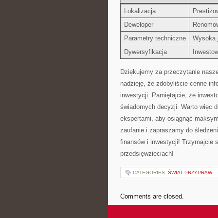
Lokalizacja
Prestiżo
Deweloper
Renomowa
Parametry techniczne
Wysoka j
Dywersyfikacja
Inwestow
Dziękujemy ‍za przeczytanie ⁤nasz
nadzieję, że zdobyliście ⁤cenne ‍i
inwestycji. Pamiętajcie, że inwes
świadomych ⁣decyzji. Warto więc d
ekspertami, ‍aby osiągnąć maksyma
zaufanie i zapraszamy do śledzeni
finansów i inwestycji! Trzymajcie
przedsięwzięciach!
CATEGORIES:
ŚWIAT PRZYPRAW
Comments are closed.