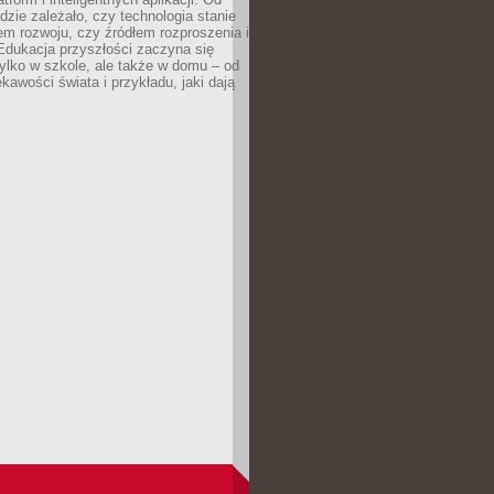
dzie zależało, czy technologia stanie
em rozwoju, czy źródłem rozproszenia i
Edukacja przyszłości zaczyna się
ylko w szkole, ale także w domu – od
kawości świata i przykładu, jaki dają