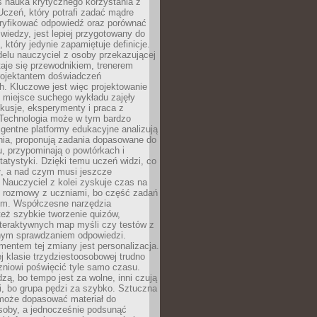
iś nauka krytycznego korzystania z
 Uczeń, który potrafi zadać mądre
eryfikować odpowiedź oraz porównać
 wiedzy, jest lepiej przygotowany do
, który jedynie zapamiętuje definicje.
elu nauczyciel z osoby przekazującej
taje się przewodnikiem, trenerem
projektantem doświadczeń
. Kluczowe jest więc projektowanie
by miejsce suchego wykładu zajęły
skusje, eksperymenty i praca z
Technologia może w tym bardzo
igentne platformy edukacyjne analizują
nia, proponują zadania dopasowane do
, przypominają o powtórkach i
statystyki. Dzięki temu uczeń widzi, co
ł, a nad czym musi jeszcze
Nauczyciel z kolei zyskuje czas na
e rozmowy z uczniami, bo część zadań
em. Współczesne narzędzia
też szybkie tworzenie quizów,
nteraktywnych map myśli czy testów z
ym sprawdzaniem odpowiedzi.
mentem tej zmiany jest personalizacja.
j klasie trzydziestoosobowej trudno
niowi poświęcić tyle samo czasu.
dzą, bo tempo jest za wolne, inni czują
i, bo grupa pędzi za szybko. Sztuczna
 może dopasować materiał do
osoby, a jednocześnie podsunąć