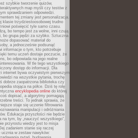
też szybkie tworzenie quizów,
nteraktywnych map myśli czy testów z
ym sprawdzaniem odpowiedzi.
mentem tej zmiany jest personalizacja.
j klasie trzydziestoosobowej trudno
niowi poświęcić tyle samo czasu.
dzą, bo tempo jest za wolne, inni czują
i, bo grupa pędzi za szybko. Sztuczna
 może dopasować materiał do
osoby, a jednocześnie podsunąć
i informacje o tym, kto potrzebuje
ięki temu uczeń dostaje poczucie, że
ns, bo odpowiada na jego realne
ainteresowania. W tle tego wszystkiego
niczony dostęp do informacji. Dla
zi internet bywa oczywistym pierwszym
wiedzi na wszystkie pytania, trochę
yś dobrze zaopatrzona biblioteka czy
opedia stojąca na półce. Dziś tę rolę
antyczna
encyklopedia online
do której
coś dopisać, a algorytmy pomagają
rzebne treści. To jednak sprawia, że
iejsze staje się uczenie filtrowania
oznawania manipulacji i odróżniania
któw. Edukacja przyszłości nie będzie
a na tym, by „nauczyć wszystkiego”,
ie przyrostu wiedzy jest to misja
Jej zadaniem stanie się raczej
 ucznia w zestaw nawyków:
 zadawania pytań, budowania