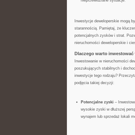
nieprzewidziane sytuacje.
Inwestycje deweloperskie mogą być
starannością.⁤ Pamiętaj, że klucze
potencjalnych zysków i strat. Pozw
nieruchomości deweloperskie i cies
Dlaczego warto inwestować
Inwestowanie w nieruchomości dew
poszukujących⁤ stabilnych i docho
inwestycje tego rodzaju? Przeczyt
podjęcia takiej decyzji:
Potencjalne ⁤zyski
–⁣ Inwestow
wysokie zyski w dłuższej pers
wynajem⁤ lub sprzedaż lokali m