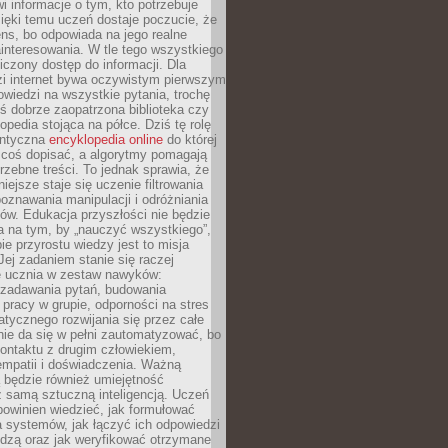
i informacje o tym, kto potrzebuje
ięki temu uczeń dostaje poczucie, że
ns, bo odpowiada na jego realne
ainteresowania. W tle tego wszystkiego
niczony dostęp do informacji. Dla
zi internet bywa oczywistym pierwszym
wiedzi na wszystkie pytania, trochę
yś dobrze zaopatrzona biblioteka czy
opedia stojąca na półce. Dziś tę rolę
antyczna
encyklopedia online
do której
coś dopisać, a algorytmy pomagają
rzebne treści. To jednak sprawia, że
iejsze staje się uczenie filtrowania
oznawania manipulacji i odróżniania
któw. Edukacja przyszłości nie będzie
a na tym, by „nauczyć wszystkiego”,
ie przyrostu wiedzy jest to misja
Jej zadaniem stanie się raczej
 ucznia w zestaw nawyków:
 zadawania pytań, budowania
pracy w grupie, odporności na stres
tycznego rozwijania się przez całe
nie da się w pełni zautomatyzować, bo
ontaktu z drugim człowiekiem,
empatii i doświadczenia. Ważną
 będzie również umiejętność
 samą sztuczną inteligencją. Uczeń
powinien wiedzieć, jak formułować
a systemów, jak łączyć ich odpowiedzi
edzą oraz jak weryfikować otrzymane