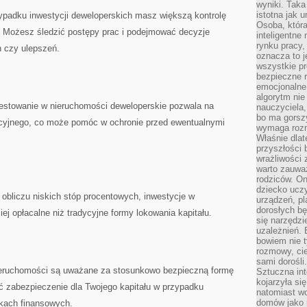
wyniki. Taka 
istotna jak 
padku inwestycji deweloperskich masz większą kontrolę⁢
Osoba, która
ją. Możesz śledzić postępy prac i podejmować decyzje
inteligentne
rynku pracy,
 czy ulepszeń.
oznacza to j
wszystkie p
bezpieczne r
emocjonalne 
algorytm nie
estowanie w nieruchomości deweloperskie pozwala na⁢
nauczyciela,
bo ma gorszy
ycyjnego, co może ⁣pomóc w ochronie przed ewentualnymi
wymaga rozmo
Właśnie dlat
przyszłości 
wrażliwości
warto zauważ
rodziców. On
dziecko uczy
 obliczu niskich ⁣stóp procentowych, inwestycje w
urządzeń, pla
dorosłych bę
ej opłacalne niż tradycyjne formy lokowania kapitału.
się narzędzi
uzależnień. 
bowiem nie t
rozmowy, cie
sami dorośli.
eruchomości są‍ uważane za⁤ stosunkowo bezpieczną formę
Sztuczna int
kojarzyła się
ć zabezpieczenie dla‌ Twojego kapitału w przypadku​
natomiast wc
domów jako r
kach finansowych.