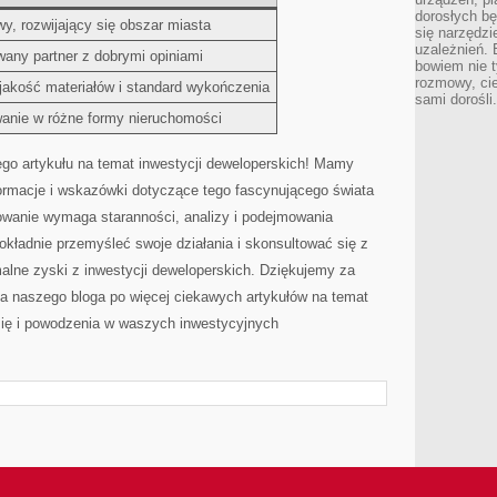
dorosłych bę
wy, rozwijający się obszar miasta
się narzędzi
uzależnień. 
ny partner z dobrymi ‌opiniami
bowiem nie t
rozmowy, cie
akość ‍materiałów i standard ⁣wykończenia
sami dorośli.
anie ⁤w różne formy nieruchomości
ego artykułu na temat inwestycji deweloperskich! Mamy
nformacje⁣ i wskazówki dotyczące tego fascynującego‌ świata
towanie wymaga staranności, analizy i ⁣podejmowania
okładnie przemyśleć swoje działania i skonsultować się z‍
lne zyski z ⁢inwestycji deweloperskich. Dziękujemy za ​
a naszego bloga po więcej ⁢ciekawych artykułów na temat
 się i powodzenia w waszych inwestycyjnych