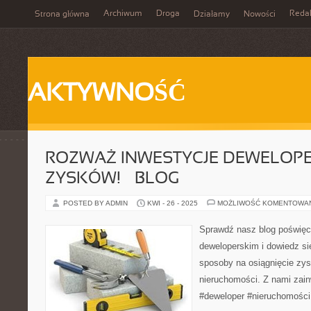
Archiwum
Droga
Reda
Strona główna
Działamy
Nowości
AKTYWNOŚĆ
ROZWAŻ INWESTYCJE DEWELOPE
ZYSKÓW! – BLOG
POSTED BY ADMIN
KWI - 26 - 2025
MOŻLIWOŚĆ KOMENTOWA
Sprawdź nasz blog poświę
deweloperskim i dowiedz się
sposoby na osiągnięcie zy
nieruchomości. Z nami zain
#deweloper #nieruchomości