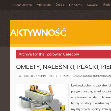
Archiwum
Droga
Reda
Strona główna
Działamy
Nowości
AKTYWNOŚĆ
Archive for the ‘Zdrowie’ Category
OMLETY, NALEŚNIKI, PLACKI, PIE
POSTED BY ADMIN
STY - 5 - 2026
MOŻLIWOŚĆ KOMENTOWAN
Lekkowkuchni to zakątek dl
przyjemnością, a jednocześn
o gotowaniu w stylu zbilan
łączą prostotę z wartością
myślą o tych, którzy szukaj