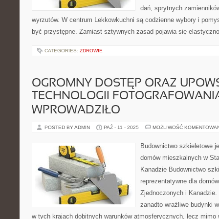
dań, sprytnych zamiennikó
wyrzutów. W centrum Lekkowkuchni są codzienne wybory i pomys
być przystępne. Zamiast sztywnych zasad pojawia się elastyczno
CATEGORIES:
ZDROWIE
OGROMNY DOSTĘP ORAZ UPOWS
TECHNOLOGII FOTOGRAFOWANI
WPROWADZIŁO
POSTED BY ADMIN
PAŹ - 11 - 2025
MOŻLIWOŚĆ KOMENTOWA
Budownictwo szkieletowe je
domów mieszkalnych w Sta
Kanadzie Budownictwo szki
reprezentatywne dla domó
Zjednoczonych i Kanadzie.
zanadto wrażliwe budynki 
w tych krajach dobitnych warunków atmosferycznych, lecz mimo 