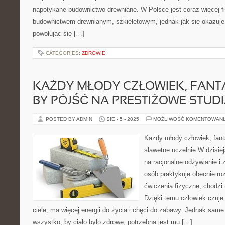
napotykane budownictwo drewniane. W Polsce jest coraz więcej f
budownictwem drewnianym, szkieletowym, jednak jak się okazuje
powołując się […]
CATEGORIES:
ZDROWIE
KAŻDY MŁODY CZŁOWIEK, FANTA
BY PÓJŚĆ NA PRESTIŻOWE STUD
POSTED BY ADMIN
SIE - 5 - 2025
MOŻLIWOŚĆ KOMENTOWAN
Każdy młody człowiek, fant
sławetne uczelnie W dzisie
na racjonalne odżywianie i 
osób praktykuje obecnie roz
ćwiczenia fizyczne, chodzi n
Dzięki temu człowiek czuje
ciele, ma więcej energii do życia i chęci do zabawy. Jednak same
wszystko, by ciało było zdrowe, potrzebna jest mu […]