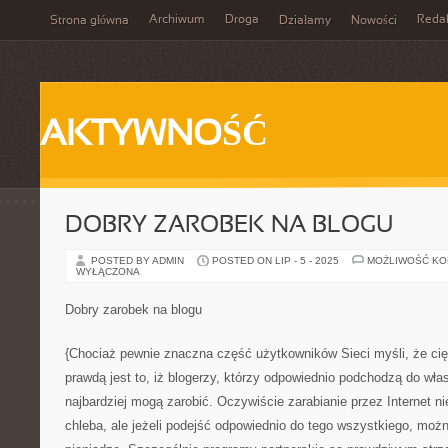
Archiwum
Droga
Reda
Strona główna
Działamy
Nowości
AKTYWNOŚĆ
DOBRY ZAROBEK NA BLOGU
POSTED BY ADMIN
POSTED ON LIP - 5 - 2025
MOŻLIWOŚĆ K
WYŁĄCZONA
Dobry zarobek na blogu
{Chociaż pewnie znaczna część użytkowników Sieci myśli, że cię
prawdą jest to, iż blogerzy, którzy odpowiednio podchodzą do własn
najbardziej mogą zarobić. Oczywiście zarabianie przez Internet n
chleba, ale jeżeli podejść odpowiednio do tego wszystkiego, moż