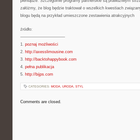
pieniądze. Szczególnie programy partnerskie są prawdziwym strz
załóżmy, że blog będzie traktował o wszelkich kwestiach związan
blogu będą na przykład umieszczone zestawienia atrakcyjnych
źródło:
———————————
1.
poznaj możliwości
2.
http://axesslimousine.com
3.
http://backtohappybook.com
4.
pełna publikacja
5.
http://bijps.com
CATEGORIES:
MODA, URODA, STYL
Comments are closed.