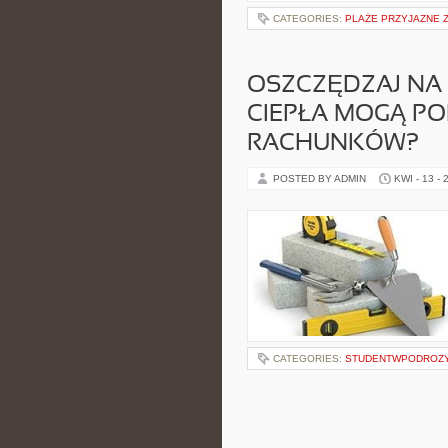
CATEGORIES:
PLAŻE PRZYJAZNE 
OSZCZĘDZAJ NA
CIEPŁA MOGĄ P
RACHUNKÓW?
POSTED BY ADMIN
KWI - 13 - 
CATEGORIES:
STUDENTWPODROZ