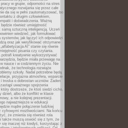
pracy w grupie, odporności na stres
tycznego rozwijania się przez całe
nie da się w pełni zautomatyzować, bo
ontaktu z drugim człowiekiem,
empatii i doświadczenia. Ważną
 będzie również umiejętność
 samą sztuczną inteligencją. Uczeń
powinien wiedzieć, jak formułować
a systemów, jak łączyć ich odpowiedzi
edzą oraz jak weryfikować otrzymane
„alfabetyzacja AI” stanie się równie
umiejętność pisania czy czytania.
 potrafi kreatywnie wykorzystywać
 narzędzia, będzie miała przewagę na
 w nauce i w codziennym życiu. Nie
ednak, że technologia rozwiąże
roblemy szkoły. Nadal potrzebne będą
elacje, przyjazna atmosfera, wsparcie
i troska o dobrostan uczniów. Żaden
 zastąpi uważnego spojrzenia
 który dostrzeże, że ktoś siedzi cicho,
 dzień, albo że konflikt w klasie
wy, a nie kolejnej prezentacji.
ego najważniejsze w edukacji
będzie mądre połączenie ludzkiej
 z cyfrowymi możliwościami. Na końcu
yć, że zmienia się również rola
i także muszą oswoić się z tym, że
 się inaczej niż kiedyś, korzystając z
tform i inteligentnych aplikacji. Od