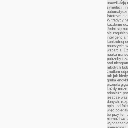
umożliwiają 
symulacji, i
automatyczn
Istotnym ele
W tradycyjne
każdemu ucz
Jedni się nu
się zagubien
inteligencja
konkretnej 
nauczycielow
wsparcia. Dz
nauka ma se
potrzeby i z
stoi nieogra
młodych lud
źródłem odpo
tak jak kied
gruba encykl
przejęła gig
każdy może 
odnaleźć pot
jeszcze ważn
danych, rozp
opinii od fa
więc polegał
bo przy temp
niemożliwa. 
wyposażenie
umiejętność