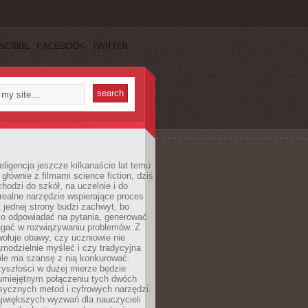
SCRIBE
FACEBOOK
TWITTER
eligencja jeszcze kilkanaście lat temu
 głównie z filmami science fiction, dziś
hodzi do szkół, na uczelnie i do
ealne narzędzie wspierające proces
 jednej strony budzi zachwyt, bo
ko odpowiadać na pytania, generować
magać w rozwiązywaniu problemów. Z
wołuje obawy, czy uczniowie nie
modzielnie myśleć i czy tradycyjna
óle ma szansę z nią konkurować.
yszłości w dużej mierze będzie
 umiejętnym połączeniu tych dwóch
sycznych metod i cyfrowych narzędzi.
jwiększych wyzwań dla nauczycieli