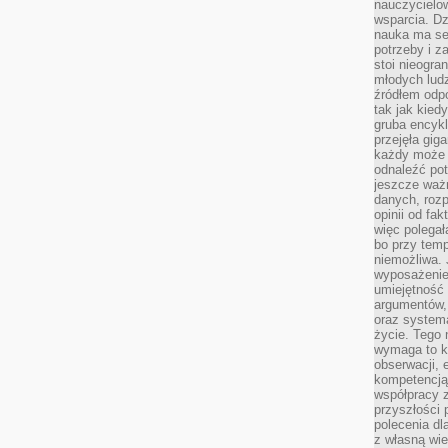
nauczycielow
wsparcia. Dz
nauka ma se
potrzeby i z
stoi nieogra
młodych lud
źródłem odpo
tak jak kied
gruba encykl
przejęła gig
każdy może 
odnaleźć pot
jeszcze ważn
danych, rozp
opinii od fa
więc polegał
bo przy temp
niemożliwa. 
wyposażenie
umiejętność
argumentów, 
oraz systema
życie. Tego 
wymaga to k
obserwacji, 
kompetencją
współpracy z
przyszłości 
polecenia dl
z własną wi