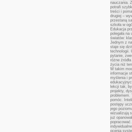
nauczania. Z
potrafi szyb
treści i po
drugiej – wy
przestaną sa
szkoła w og
Edukacja prz
polegała na
światów: kla
Jednym z na
staje się dz
technologii.
pytanie, zw
różne źródła
życia niż ten
W takim mod
informacje s
myślenia i 
edukacyjnych
lekcji tak, 
projekty, dy
problemem. 
pomóc. Intel
postępy ucz
jego poziomu
wizualizują 
już opanowa
popracować. 
indywidualn
ocenia syst