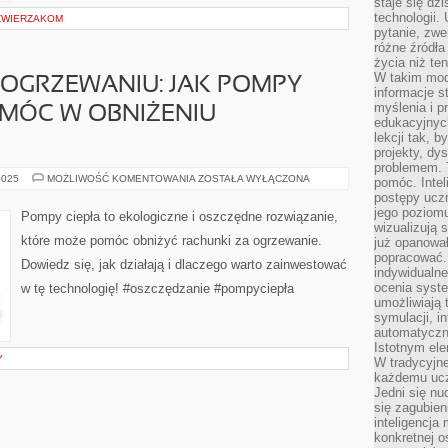
staje się dz
technologii.
ZWIERZAKOM
pytanie, zw
różne źródła
życia niż ten
W takim mod
 OGRZEWANIU: JAK POMPY
informacje s
myślenia i 
OMÓC W OBNIŻENIU
edukacyjnych
lekcji tak, 
projekty, dy
problemem. 
OSZCZĘDZAJ
2025
MOŻLIWOŚĆ KOMENTOWANIA
ZOSTAŁA WYŁĄCZONA
pomóc. Intel
NA
postępy ucz
OGRZEWANIU:
JAK
jego poziomu
Pompy ciepła to ekologiczne i oszczędne rozwiązanie,
POMPY
wizualizują 
CIEPŁA
które może pomóc obniżyć rachunki za ogrzewanie.
już opanowa
MOGĄ
POMÓC
popracować. 
Dowiedz się, jak działają i dlaczego warto zainwestować
W
indywidualn
OBNIŻENIU
ocenia syst
w tę technologię! #oszczędzanie #pompyciepła
RACHUNKÓW?
umożliwiają 
symulacji, i
automatyczn
Istotnym ele
Y
W tradycyjne
każdemu ucz
Jedni się nu
się zagubien
inteligencja
konkretnej 