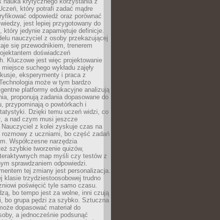
iś nauka krytycznego korzystania z
 Uczeń, który potrafi zadać mądre
eryfikować odpowiedź oraz porównać
 wiedzy, jest lepiej przygotowany do
, który jedynie zapamiętuje definicje.
elu nauczyciel z osoby przekazującej
taje się przewodnikiem, trenerem
projektantem doświadczeń
. Kluczowe jest więc projektowanie
by miejsce suchego wykładu zajęły
skusje, eksperymenty i praca z
Technologia może w tym bardzo
igentne platformy edukacyjne analizują
nia, proponują zadania dopasowane do
, przypominają o powtórkach i
statystyki. Dzięki temu uczeń widzi, co
ł, a nad czym musi jeszcze
Nauczyciel z kolei zyskuje czas na
e rozmowy z uczniami, bo część zadań
em. Współczesne narzędzia
też szybkie tworzenie quizów,
nteraktywnych map myśli czy testów z
ym sprawdzaniem odpowiedzi.
mentem tej zmiany jest personalizacja.
j klasie trzydziestoosobowej trudno
niowi poświęcić tyle samo czasu.
dzą, bo tempo jest za wolne, inni czują
i, bo grupa pędzi za szybko. Sztuczna
 może dopasować materiał do
osoby, a jednocześnie podsunąć