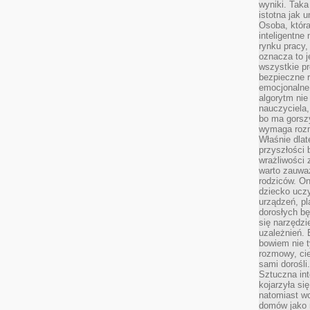
wyniki. Taka 
istotna jak 
Osoba, która
inteligentne
rynku pracy,
oznacza to j
wszystkie p
bezpieczne r
emocjonalne 
algorytm nie
nauczyciela,
bo ma gorszy
wymaga rozmo
Właśnie dlat
przyszłości 
wrażliwości
warto zauważ
rodziców. On
dziecko uczy
urządzeń, pla
dorosłych bę
się narzędzi
uzależnień. 
bowiem nie t
rozmowy, cie
sami dorośli.
Sztuczna int
kojarzyła się
natomiast wc
domów jako r