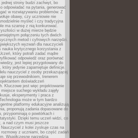
 jednej strony budzi zachwyt, bo
ko odpowiadać na pytania, generować
magać w rozwiązywaniu problemów. Z
wołuje obawy, czy uczniowie nie
modzielnie myśleć i czy tradycyjna
óle ma szansę z nią konkurować.
yszłości w dużej mierze będzie
 umiejętnym połączeniu tych dwóch
sycznych metod i cyfrowych narzędzi.
jwiększych wyzwań dla nauczycieli
iś nauka krytycznego korzystania z
 Uczeń, który potrafi zadać mądre
eryfikować odpowiedź oraz porównać
 wiedzy, jest lepiej przygotowany do
, który jedynie zapamiętuje definicje.
elu nauczyciel z osoby przekazującej
taje się przewodnikiem, trenerem
projektantem doświadczeń
. Kluczowe jest więc projektowanie
by miejsce suchego wykładu zajęły
skusje, eksperymenty i praca z
Technologia może w tym bardzo
igentne platformy edukacyjne analizują
nia, proponują zadania dopasowane do
, przypominają o powtórkach i
statystyki. Dzięki temu uczeń widzi, co
ł, a nad czym musi jeszcze
Nauczyciel z kolei zyskuje czas na
e rozmowy z uczniami, bo część zadań
em. Współczesne narzędzia