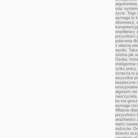
argumentów, 
oraz systema
życie. Tego 
wymaga to k
obserwacji, 
kompetencją
współpracy z
przyszłości 
polecenia dl
z własną wi
wyniki. Taka 
istotna jak 
Osoba, która
inteligentne
rynku pracy,
oznacza to j
wszystkie p
bezpieczne r
emocjonalne 
algorytm nie
nauczyciela,
bo ma gorszy
wymaga rozmo
Właśnie dlat
przyszłości 
wrażliwości
warto zauważ
rodziców. On
dziecko uczy
urządzeń, pla