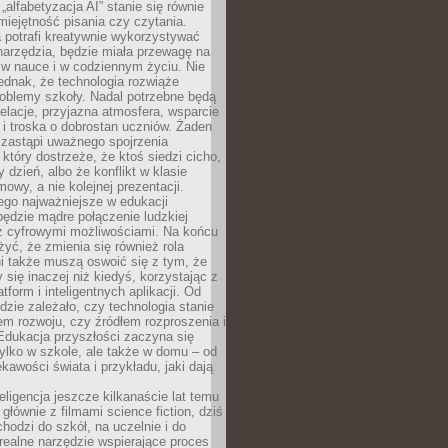
„alfabetyzacja AI” stanie się równie
umiejętność pisania czy czytania.
 potrafi kreatywnie wykorzystywać
 narzędzia, będzie miała przewagę na
 w nauce i w codziennym życiu. Nie
ednak, że technologia rozwiąże
roblemy szkoły. Nadal potrzebne będą
elacje, przyjazna atmosfera, wsparcie
i troska o dobrostan uczniów. Żaden
 zastąpi uważnego spojrzenia
 który dostrzeże, że ktoś siedzi cicho,
 dzień, albo że konflikt w klasie
wy, a nie kolejnej prezentacji.
ego najważniejsze w edukacji
będzie mądre połączenie ludzkiej
 z cyfrowymi możliwościami. Na końcu
yć, że zmienia się również rola
i także muszą oswoić się z tym, że
 się inaczej niż kiedyś, korzystając z
tform i inteligentnych aplikacji. Od
dzie zależało, czy technologia stanie
em rozwoju, czy źródłem rozproszenia i
Edukacja przyszłości zaczyna się
ylko w szkole, ale także w domu – od
kawości świata i przykładu, jaki dają
eligencja jeszcze kilkanaście lat temu
 głównie z filmami science fiction, dziś
hodzi do szkół, na uczelnie i do
ealne narzędzie wspierające proces