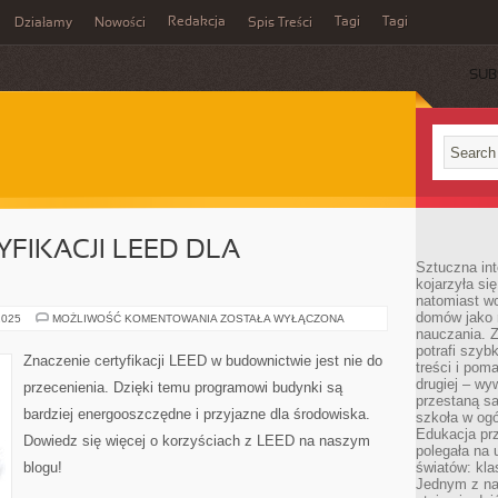
Redakcja
Tagi
Tagi
Działamy
Nowości
Spis Treści
SUB
Ć
YFIKACJI LEED DLA
Sztuczna int
kojarzyła się
natomiast wc
domów jako r
ZNACZENIE
2025
MOŻLIWOŚĆ KOMENTOWANIA
ZOSTAŁA WYŁĄCZONA
CERTYFIKACJI
nauczania. Z
LEED
potrafi szyb
DLA
Znaczenie certyfikacji LEED w budownictwie jest nie do
treści i po
BUDOWNICTWA
drugiej – wy
przecenienia. Dzięki temu programowi budynki są
przestaną sa
bardziej energooszczędne i przyjazne dla środowiska.
szkoła w og
Edukacja prz
Dowiedz się więcej o korzyściach z LEED na naszym
polegała na
blogu!
światów: kla
Jednym z na