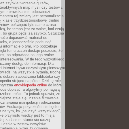
też szybkie tworzenie quizów,
nteraktywnych map myśli czy testów z
ym sprawdzaniem odpowiedzi.
mentem tej zmiany jest personalizacja.
j klasie trzydziestoosobowej trudno
niowi poświęcić tyle samo czasu.
dzą, bo tempo jest za wolne, inni czują
i, bo grupa pędzi za szybko. Sztuczna
 może dopasować materiał do
osoby, a jednocześnie podsunąć
i informacje o tym, kto potrzebuje
ięki temu uczeń dostaje poczucie, że
ns, bo odpowiada na jego realne
ainteresowania. W tle tego wszystkiego
niczony dostęp do informacji. Dla
zi internet bywa oczywistym pierwszym
wiedzi na wszystkie pytania, trochę
yś dobrze zaopatrzona biblioteka czy
opedia stojąca na półce. Dziś tę rolę
antyczna
encyklopedia online
do której
coś dopisać, a algorytmy pomagają
rzebne treści. To jednak sprawia, że
iejsze staje się uczenie filtrowania
oznawania manipulacji i odróżniania
któw. Edukacja przyszłości nie będzie
a na tym, by „nauczyć wszystkiego”,
ie przyrostu wiedzy jest to misja
Jej zadaniem stanie się raczej
 ucznia w zestaw nawyków:
 zadawania pytań, budowania