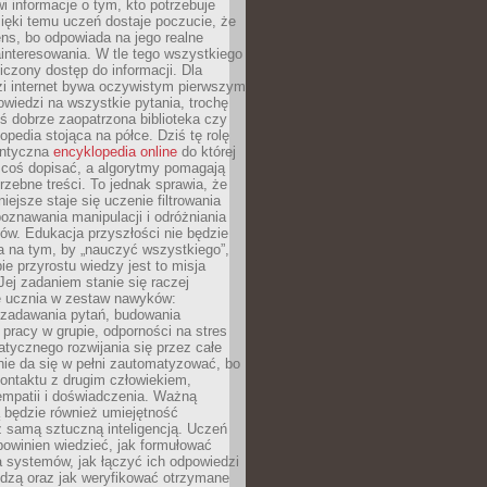
i informacje o tym, kto potrzebuje
ięki temu uczeń dostaje poczucie, że
ns, bo odpowiada na jego realne
ainteresowania. W tle tego wszystkiego
niczony dostęp do informacji. Dla
zi internet bywa oczywistym pierwszym
wiedzi na wszystkie pytania, trochę
yś dobrze zaopatrzona biblioteka czy
opedia stojąca na półce. Dziś tę rolę
antyczna
encyklopedia online
do której
coś dopisać, a algorytmy pomagają
rzebne treści. To jednak sprawia, że
iejsze staje się uczenie filtrowania
oznawania manipulacji i odróżniania
któw. Edukacja przyszłości nie będzie
a na tym, by „nauczyć wszystkiego”,
ie przyrostu wiedzy jest to misja
Jej zadaniem stanie się raczej
 ucznia w zestaw nawyków:
 zadawania pytań, budowania
pracy w grupie, odporności na stres
tycznego rozwijania się przez całe
nie da się w pełni zautomatyzować, bo
ontaktu z drugim człowiekiem,
empatii i doświadczenia. Ważną
 będzie również umiejętność
 samą sztuczną inteligencją. Uczeń
powinien wiedzieć, jak formułować
a systemów, jak łączyć ich odpowiedzi
edzą oraz jak weryfikować otrzymane