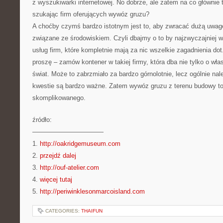
z wyszukiwarki internetowej. No dobrze, ale zatem na co głównie
szukając firm oferujących wywóz gruzu?
A choćby czymś bardzo istotnym jest to, aby zwracać dużą uwag
związane ze środowiskiem. Czyli dbajmy o to by najzwyczajniej w
usług firm, które kompletnie mają za nic wszelkie zagadnienia dot.
proszę – zamów kontener w takiej firmy, która dba nie tylko o włas
świat. Może to zabrzmiało za bardzo górnolotnie, lecz ogólnie nal
kwestie są bardzo ważne. Zatem wywóz gruzu z terenu budowy to 
skomplikowanego.
źródło:
———————————
1.
http://oakridgemuseum.com
2.
przejdź dalej
3.
http://ouf-atelier.com
4.
więcej tutaj
5.
http://periwinklesonmarcoisland.com
CATEGORIES:
THAIFUN