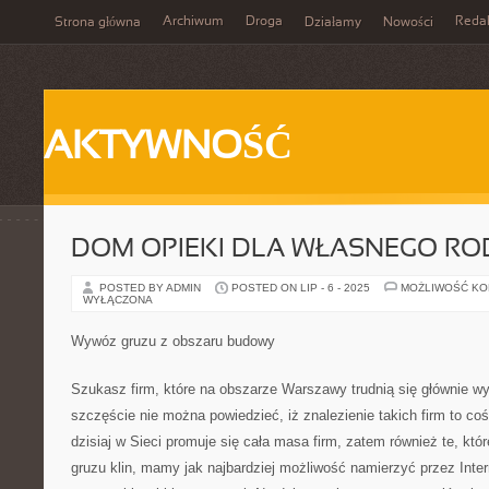
Archiwum
Droga
Reda
Strona główna
Działamy
Nowości
AKTYWNOŚĆ
DOM OPIEKI DLA WŁASNEGO RO
POSTED BY ADMIN
POSTED ON LIP - 6 - 2025
MOŻLIWOŚĆ K
WYŁĄCZONA
Wywóz gruzu z obszaru budowy
Szukasz firm, które na obszarze Warszawy trudnią się głównie 
szczęście nie można powiedzieć, iż znalezienie takich firm to 
dzisiaj w Sieci promuje się cała masa firm, zatem również te, k
gruzu klin, mamy jak najbardziej możliwość namierzyć przez Inte