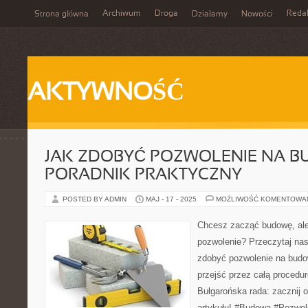
Archiwum
Droga
Reda
Strona główna
Działamy
Nowości
AKTYWNOŚĆ
JAK ZDOBYĆ POZWOLENIE NA B
PORADNIK PRAKTYCZNY
POSTED BY ADMIN
MAJ - 17 - 2025
MOŻLIWOŚĆ KOMENTOWA
Chcesz zacząć budowę, ale
pozwolenie? Przeczytaj nas
zdobyć pozwolenie na budow
przejść przez całą procedur
Bułgarońska rada: zacznij 
artykułu! #Budowa #Pozwol