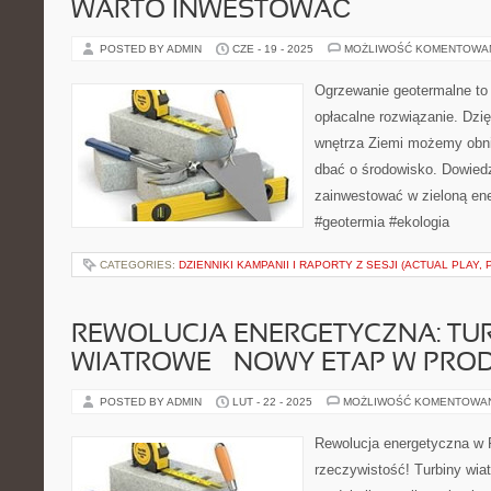
WARTO INWESTOWAĆ
POSTED BY ADMIN
CZE - 19 - 2025
MOŻLIWOŚĆ KOMENTOWA
Ogrzewanie geotermalne to n
opłacalne rozwiązanie. Dzię
wnętrza Ziemi możemy obniż
dbać o środowisko. Dowiedz
zainwestować w zieloną ene
#geotermia #ekologia
CATEGORIES:
DZIENNIKI KAMPANII I RAPORTY Z SESJI (ACTUAL PLAY
REWOLUCJA ENERGETYCZNA: TU
WIATROWE – NOWY ETAP W PRODU
POSTED BY ADMIN
LUT - 22 - 2025
MOŻLIWOŚĆ KOMENTOWA
Rewolucja energetyczna w Po
rzeczywistość! Turbiny wia