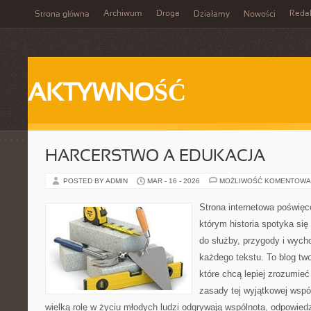
Archiwum
Droga
Reda
Strona główna
Działamy
Nowości
AKTYWNOŚĆ
HARCERSTWO A EDUKACJA
POSTED BY ADMIN
MAR - 16 - 2026
MOŻLIWOŚĆ KOMENTOWA
Strona internetowa poświęc
którym historia spotyka si
do służby, przygody i wych
każdego tekstu. To blog tw
które chcą lepiej zrozumie
zasady tej wyjątkowej wspó
wielką rolę w życiu młodych ludzi odgrywają wspólnota, odpowied