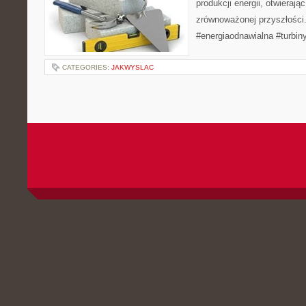
produkcji energii, otwierają
zrównoważonej przyszłości
#energiaodnawialna #turbin
CATEGORIES:
JAKWYSLAC