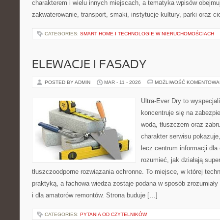
charakterem i wielu innych miejscach, a tematyka wpisów obejmu
zakwaterowanie, transport, smaki, instytucje kultury, parki oraz c
CATEGORIES:
SMART HOME I TECHNOLOGIE W NIERUCHOMOŚCIACH
ELEWACJE I FASADY
POSTED BY ADMIN
MAR - 11 - 2026
MOŻLIWOŚĆ KOMENTOWA
Ultra-Ever Dry to wyspecjal
koncentruje się na zabezpi
wodą, tłuszczem oraz zabr
charakter serwisu pokazuje,
lecz centrum informacji dla 
rozumieć, jak działają supe
tłuszczoodporne rozwiązania ochronne. To miejsce, w której techn
praktyką, a fachowa wiedza zostaje podana w sposób zrozumiały
i dla amatorów remontów. Strona buduje […]
CATEGORIES:
PYTANIA OD CZYTELNIKÓW