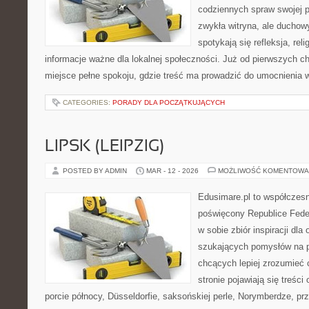
codziennych spraw swojej par
zwykła witryna, ale ducho
spotykają się refleksja, reli
informacje ważne dla lokalnej społeczności. Już od pierwszych ch
miejsce pełne spokoju, gdzie treść ma prowadzić do umocnienia w
CATEGORIES:
PORADY DLA POCZĄTKUJĄCYCH
LIPSK (LEIPZIG)
POSTED BY ADMIN
MAR - 12 - 2026
MOŻLIWOŚĆ KOMENTOWA
Edusimare.pl to współczes
poświęcony Republice Feder
w sobie zbiór inspiracji dl
szukających pomysłów na p
chcących lepiej zrozumieć
stronie pojawiają się treści
porcie północy, Düsseldorfie, saksońskiej perle, Norymberdze, 