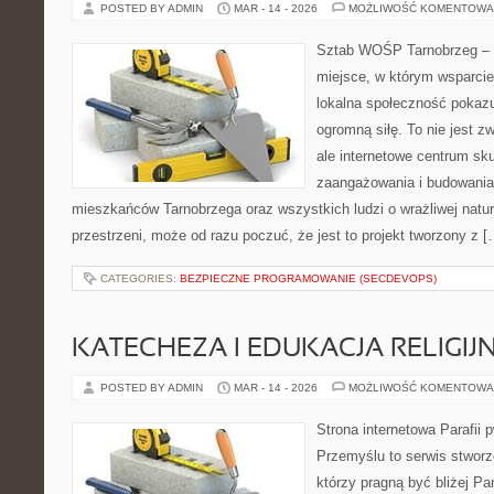
POSTED BY ADMIN
MAR - 14 - 2026
MOŻLIWOŚĆ KOMENTOWA
Sztab WOŚP Tarnobrzeg – G
miejsce, w którym wsparcie
lokalna społeczność pokazu
ogromną siłę. To nie jest z
ale internetowe centrum sk
zaangażowania i budowania 
mieszkańców Tarnobrzega oraz wszystkich ludzi o wrażliwej naturze
przestrzeni, może od razu poczuć, że jest to projekt tworzony z [
CATEGORIES:
BEZPIECZNE PROGRAMOWANIE (SECDEVOPS)
KATECHEZA I EDUKACJA RELIGIJ
POSTED BY ADMIN
MAR - 14 - 2026
MOŻLIWOŚĆ KOMENTOWA
Strona internetowa Parafii 
Przemyślu to serwis stworz
którzy pragną być bliżej Pa