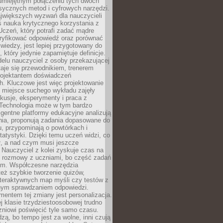
 umiejętnym połączeniu tych dwóch
sycznych metod i cyfrowych narzędzi.
jwiększych wyzwań dla nauczycieli
iś nauka krytycznego korzystania z
 Uczeń, który potrafi zadać mądre
eryfikować odpowiedź oraz porównać
 wiedzy, jest lepiej przygotowany do
, który jedynie zapamiętuje definicje.
elu nauczyciel z osoby przekazującej
taje się przewodnikiem, trenerem
projektantem doświadczeń
. Kluczowe jest więc projektowanie
by miejsce suchego wykładu zajęły
skusje, eksperymenty i praca z
Technologia może w tym bardzo
igentne platformy edukacyjne analizują
nia, proponują zadania dopasowane do
, przypominają o powtórkach i
statystyki. Dzięki temu uczeń widzi, co
ł, a nad czym musi jeszcze
Nauczyciel z kolei zyskuje czas na
e rozmowy z uczniami, bo część zadań
em. Współczesne narzędzia
też szybkie tworzenie quizów,
nteraktywnych map myśli czy testów z
ym sprawdzaniem odpowiedzi.
mentem tej zmiany jest personalizacja.
j klasie trzydziestoosobowej trudno
niowi poświęcić tyle samo czasu.
dzą, bo tempo jest za wolne, inni czują