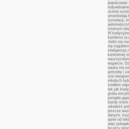
popracować. 
indywidualn
ocenia syst
umożliwiają 
symulacji, i
automatyczn
Istotnym ele
W tradycyjne
każdemu ucz
Jedni się nu
się zagubien
inteligencja
konkretnej 
nauczycielow
wsparcia. Dz
nauka ma se
potrzeby i z
stoi nieogra
młodych lud
źródłem odpo
tak jak kied
gruba encykl
przejęła gig
każdy może 
odnaleźć pot
jeszcze ważn
danych, rozp
opinii od fa
więc polegał
bo przy temp