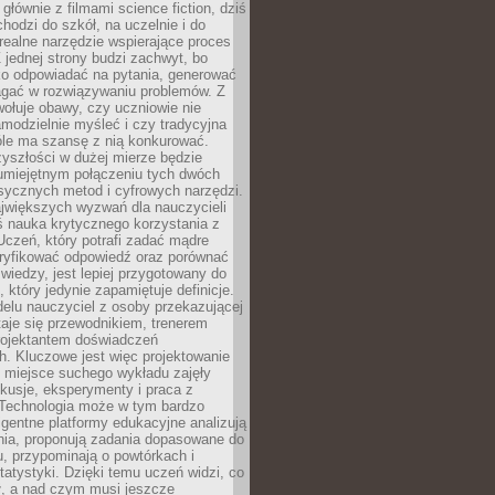
 głównie z filmami science fiction, dziś
hodzi do szkół, na uczelnie i do
ealne narzędzie wspierające proces
 jednej strony budzi zachwyt, bo
ko odpowiadać na pytania, generować
magać w rozwiązywaniu problemów. Z
wołuje obawy, czy uczniowie nie
modzielnie myśleć i czy tradycyjna
óle ma szansę z nią konkurować.
yszłości w dużej mierze będzie
 umiejętnym połączeniu tych dwóch
sycznych metod i cyfrowych narzędzi.
jwiększych wyzwań dla nauczycieli
iś nauka krytycznego korzystania z
 Uczeń, który potrafi zadać mądre
eryfikować odpowiedź oraz porównać
 wiedzy, jest lepiej przygotowany do
, który jedynie zapamiętuje definicje.
elu nauczyciel z osoby przekazującej
taje się przewodnikiem, trenerem
projektantem doświadczeń
. Kluczowe jest więc projektowanie
by miejsce suchego wykładu zajęły
skusje, eksperymenty i praca z
Technologia może w tym bardzo
igentne platformy edukacyjne analizują
nia, proponują zadania dopasowane do
, przypominają o powtórkach i
statystyki. Dzięki temu uczeń widzi, co
ł, a nad czym musi jeszcze