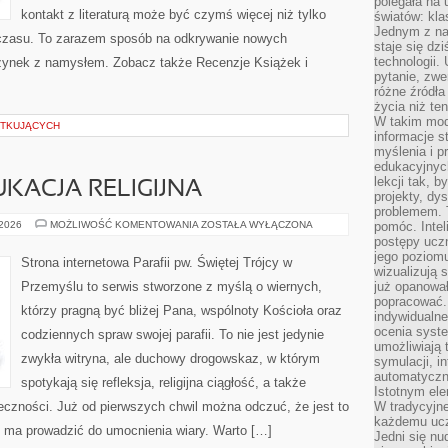
polegała na
kontakt z literaturą może być czymś więcej niż tylko
światów: kla
Jednym z na
czasu. To zarazem sposób na odkrywanie nowych
staje się dz
technologii.
czynek z namysłem. Zobacz także Recenzje Książek i
pytanie, zw
różne źródła
życia niż ten
W takim mod
ĄTKUJĄCYCH
informacje s
myślenia i 
edukacyjnych
lekcji tak, 
UKACJA RELIGIJNA
projekty, dy
problemem. 
KATECHEZA
 2026
MOŻLIWOŚĆ KOMENTOWANIA
ZOSTAŁA WYŁĄCZONA
pomóc. Intel
I
postępy ucz
EDUKACJA
jego poziomu
RELIGIJNA
Strona internetowa Parafii pw. Świętej Trójcy w
wizualizują 
Przemyślu to serwis stworzone z myślą o wiernych,
już opanowa
popracować. 
którzy pragną być bliżej Pana, wspólnoty Kościoła oraz
indywidualn
ocenia syst
codziennych spraw swojej parafii. To nie jest jedynie
umożliwiają 
zwykła witryna, ale duchowy drogowskaz, w którym
symulacji, i
automatyczn
spotykają się refleksja, religijna ciągłość, a także
Istotnym ele
łeczności. Już od pierwszych chwil można odczuć, że jest to
W tradycyjne
każdemu ucz
ć ma prowadzić do umocnienia wiary. Warto […]
Jedni się nu