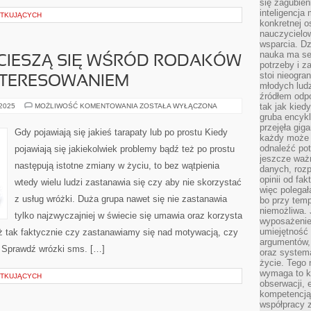
się zagubien
inteligencja
ĄTKUJĄCYCH
konkretnej 
nauczycielow
wsparcia. Dz
nauka ma se
 CIESZĄ SIĘ WŚRÓD RODAKÓW
potrzeby i z
stoi nieogra
NTERESOWANIEM
młodych lud
źródłem odpo
LOKALNE
tak jak kied
 2025
MOŻLIWOŚĆ KOMENTOWANIA
ZOSTAŁA WYŁĄCZONA
PARKI
gruba encykl
CIESZĄ
przejęła gig
SIĘ
Gdy pojawiają się jakieś tarapaty lub po prostu Kiedy
WŚRÓD
każdy może 
RODAKÓW
odnaleźć pot
pojawiają się jakiekolwiek problemy bądź też po prostu
POKAŹNYM
jeszcze ważn
ZAINTERESOWANIEM
następują istotne zmiany w życiu, to bez wątpienia
danych, rozp
opinii od fa
wtedy wielu ludzi zastanawia się czy aby nie skorzystać
więc polegał
z usług wróżki. Duża grupa nawet się nie zastanawia
bo przy temp
niemożliwa. 
tylko najzwyczajniej w świecie się umawia oraz korzysta
wyposażenie
umiejętność
ż tak faktycznie czy zastanawiamy się nad motywacją, czy
argumentów, 
? Sprawdź wrózki sms. […]
oraz systema
życie. Tego 
wymaga to k
ĄTKUJĄCYCH
obserwacji, 
kompetencją
współpracy z