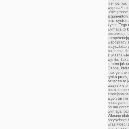
niemożliwa. 
wyposażenie
umiejętność
argumentów, 
oraz systema
życie. Tego 
wymaga to k
obserwacji, 
kompetencją
współpracy z
przyszłości 
polecenia dl
z własną wi
wyniki. Taka 
istotna jak 
Osoba, która
inteligentne
rynku pracy,
oznacza to j
wszystkie p
bezpieczne r
emocjonalne 
algorytm nie
nauczyciela,
bo ma gorszy
wymaga rozmo
Właśnie dlat
przyszłości 
wrażliwości
warto zauważ