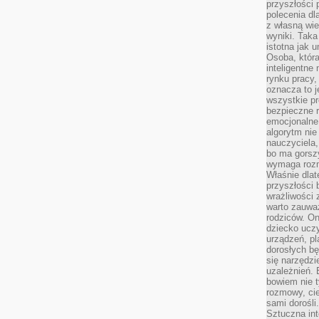
przyszłości 
polecenia dl
z własną wi
wyniki. Taka 
istotna jak 
Osoba, która
inteligentne
rynku pracy,
oznacza to j
wszystkie p
bezpieczne r
emocjonalne 
algorytm nie
nauczyciela,
bo ma gorszy
wymaga rozmo
Właśnie dlat
przyszłości 
wrażliwości
warto zauważ
rodziców. On
dziecko uczy
urządzeń, pla
dorosłych bę
się narzędzi
uzależnień. 
bowiem nie t
rozmowy, cie
sami dorośli.
Sztuczna int