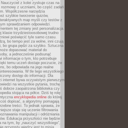
Nauczyciel z kolei zyskuje czas na
e rozmowy z uczniami, bo część zadań
em. Współczesne narzędzia
też szybkie tworzenie quizów,
nteraktywnych map myśli czy testów z
ym sprawdzaniem odpowiedzi.
mentem tej zmiany jest personalizacja.
j klasie trzydziestoosobowej trudno
niowi poświęcić tyle samo czasu.
dzą, bo tempo jest za wolne, inni czują
i, bo grupa pędzi za szybko. Sztuczna
 może dopasować materiał do
osoby, a jednocześnie podsunąć
i informacje o tym, kto potrzebuje
ięki temu uczeń dostaje poczucie, że
ns, bo odpowiada na jego realne
ainteresowania. W tle tego wszystkiego
niczony dostęp do informacji. Dla
zi internet bywa oczywistym pierwszym
wiedzi na wszystkie pytania, trochę
yś dobrze zaopatrzona biblioteka czy
opedia stojąca na półce. Dziś tę rolę
antyczna
encyklopedia online
do której
coś dopisać, a algorytmy pomagają
rzebne treści. To jednak sprawia, że
iejsze staje się uczenie filtrowania
oznawania manipulacji i odróżniania
któw. Edukacja przyszłości nie będzie
a na tym, by „nauczyć wszystkiego”,
ie przyrostu wiedzy jest to misja