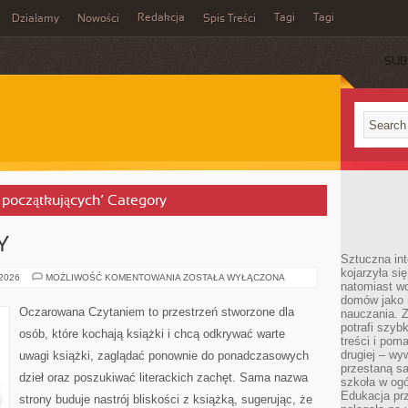
Redakcja
Tagi
Tagi
Działamy
Nowości
Spis Treści
SUB
Ć
a początkujących’ Category
Y
Sztuczna int
kojarzyła się
POLSCY
 2026
MOŻLIWOŚĆ KOMENTOWANIA
ZOSTAŁA WYŁĄCZONA
natomiast wc
AUTORZY
domów jako r
Oczarowana Czytaniem to przestrzeń stworzone dla
nauczania. Z
potrafi szyb
osób, które kochają książki i chcą odkrywać warte
treści i po
drugiej – wy
uwagi książki, zaglądać ponownie do ponadczasowych
przestaną sa
dzieł oraz poszukiwać literackich zachęt. Sama nazwa
szkoła w og
Edukacja prz
strony buduje nastrój bliskości z książką, sugerując, że