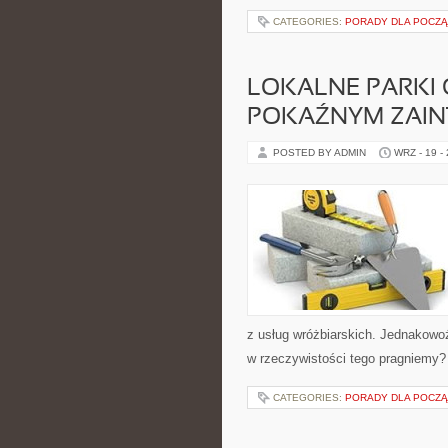
CATEGORIES:
PORADY DLA POCZ
LOKALNE PARKI
POKAŹNYM ZAI
POSTED BY ADMIN
WRZ - 19 -
z usług wróżbiarskich. Jednakowo
w rzeczywistości tego pragniemy
CATEGORIES:
PORADY DLA POCZ