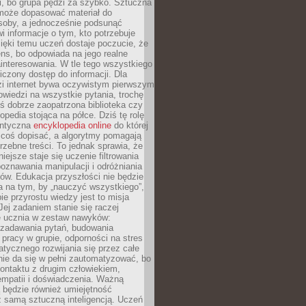
i, bo grupa pędzi za szybko. Sztuczna
 może dopasować materiał do
osoby, a jednocześnie podsunąć
i informacje o tym, kto potrzebuje
ięki temu uczeń dostaje poczucie, że
ns, bo odpowiada na jego realne
ainteresowania. W tle tego wszystkiego
niczony dostęp do informacji. Dla
zi internet bywa oczywistym pierwszym
wiedzi na wszystkie pytania, trochę
yś dobrze zaopatrzona biblioteka czy
opedia stojąca na półce. Dziś tę rolę
antyczna
encyklopedia online
do której
coś dopisać, a algorytmy pomagają
rzebne treści. To jednak sprawia, że
iejsze staje się uczenie filtrowania
oznawania manipulacji i odróżniania
któw. Edukacja przyszłości nie będzie
a na tym, by „nauczyć wszystkiego”,
ie przyrostu wiedzy jest to misja
Jej zadaniem stanie się raczej
 ucznia w zestaw nawyków:
 zadawania pytań, budowania
pracy w grupie, odporności na stres
tycznego rozwijania się przez całe
nie da się w pełni zautomatyzować, bo
ontaktu z drugim człowiekiem,
empatii i doświadczenia. Ważną
 będzie również umiejętność
 samą sztuczną inteligencją. Uczeń