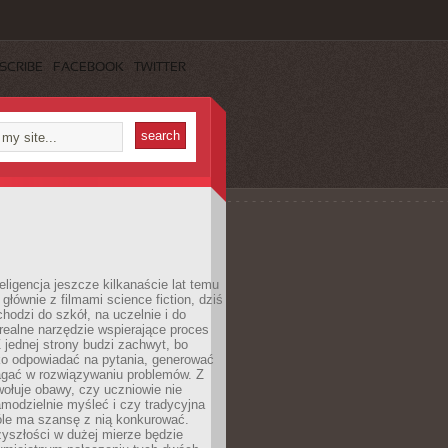
SCRIBE
FACEBOOK
TWITTER
eligencja jeszcze kilkanaście lat temu
 głównie z filmami science fiction, dziś
hodzi do szkół, na uczelnie i do
ealne narzędzie wspierające proces
 jednej strony budzi zachwyt, bo
ko odpowiadać na pytania, generować
magać w rozwiązywaniu problemów. Z
wołuje obawy, czy uczniowie nie
modzielnie myśleć i czy tradycyjna
óle ma szansę z nią konkurować.
yszłości w dużej mierze będzie