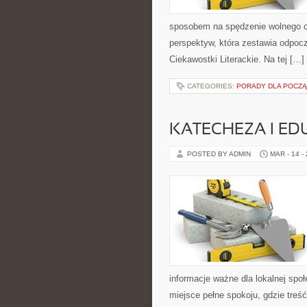
sposobem na spędzenie wolnego 
perspektyw, która zestawia odpo
Ciekawostki Literackie. Na tej […]
CATEGORIES:
PORADY DLA POCZ
KATECHEZA I ED
POSTED BY ADMIN
MAR - 14 -
informacje ważne dla lokalnej spo
miejsce pełne spokoju, gdzie treś