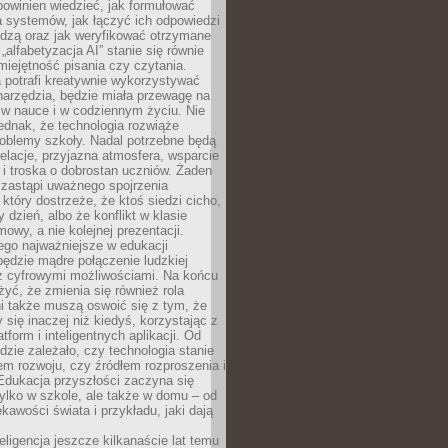
powinien wiedzieć, jak formułować
a systemów, jak łączyć ich odpowiedzi
edzą oraz jak weryfikować otrzymane
„alfabetyzacja AI” stanie się równie
umiejętność pisania czy czytania.
 potrafi kreatywnie wykorzystywać
 narzędzia, będzie miała przewagę na
 w nauce i w codziennym życiu. Nie
ednak, że technologia rozwiąże
roblemy szkoły. Nadal potrzebne będą
elacje, przyjazna atmosfera, wsparcie
i troska o dobrostan uczniów. Żaden
 zastąpi uważnego spojrzenia
 który dostrzeże, że ktoś siedzi cicho,
 dzień, albo że konflikt w klasie
wy, a nie kolejnej prezentacji.
ego najważniejsze w edukacji
będzie mądre połączenie ludzkiej
 z cyfrowymi możliwościami. Na końcu
yć, że zmienia się również rola
i także muszą oswoić się z tym, że
 się inaczej niż kiedyś, korzystając z
tform i inteligentnych aplikacji. Od
dzie zależało, czy technologia stanie
em rozwoju, czy źródłem rozproszenia i
Edukacja przyszłości zaczyna się
ylko w szkole, ale także w domu – od
kawości świata i przykładu, jaki dają
eligencja jeszcze kilkanaście lat temu