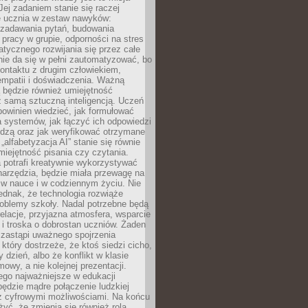
Jej zadaniem stanie się raczej
 ucznia w zestaw nawyków:
 zadawania pytań, budowania
pracy w grupie, odporności na stres
tycznego rozwijania się przez całe
nie da się w pełni zautomatyzować, bo
ontaktu z drugim człowiekiem,
empatii i doświadczenia. Ważną
 będzie również umiejętność
 samą sztuczną inteligencją. Uczeń
powinien wiedzieć, jak formułować
a systemów, jak łączyć ich odpowiedzi
edzą oraz jak weryfikować otrzymane
„alfabetyzacja AI” stanie się równie
umiejętność pisania czy czytania.
 potrafi kreatywnie wykorzystywać
 narzędzia, będzie miała przewagę na
 w nauce i w codziennym życiu. Nie
ednak, że technologia rozwiąże
roblemy szkoły. Nadal potrzebne będą
elacje, przyjazna atmosfera, wsparcie
i troska o dobrostan uczniów. Żaden
 zastąpi uważnego spojrzenia
 który dostrzeże, że ktoś siedzi cicho,
 dzień, albo że konflikt w klasie
wy, a nie kolejnej prezentacji.
ego najważniejsze w edukacji
będzie mądre połączenie ludzkiej
 z cyfrowymi możliwościami. Na końcu
yć, że zmienia się również rola