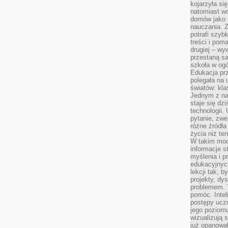
kojarzyła się
natomiast wc
domów jako r
nauczania. Z
potrafi szyb
treści i po
drugiej – wy
przestaną sa
szkoła w og
Edukacja prz
polegała na
światów: kla
Jednym z na
staje się dz
technologii.
pytanie, zw
różne źródła
życia niż ten
W takim mod
informacje s
myślenia i 
edukacyjnych
lekcji tak, 
projekty, dy
problemem. 
pomóc. Intel
postępy ucz
jego poziomu
wizualizują 
już opanowa