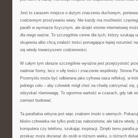
Jest to zarazem miejsce o dużym znaczeniu duchowym, poniew
codziennym przeżywaniu wiary. Nie każdy ma możliwość częsteg
parafii w wymiarze fizycznym, ale dzięki stronie internetowej moż
dla niego ważne. To szczególnie cenne dla tych, którzy szukają u
skupienia albo chcą znaleźć treści pomagające lepiej rozumieć na
się wtedy towarzyszem codzienności.
W całym tym obrazie szczególnie wyraźna jest przejrzystość przes
nadmiar formy, lecz o siłę treści i znaczenie wspólnoty. Strona Par
Przemyślu może być odbierana jako cyfrowa oaza refleksji, w któ
jednego celu – aby człowiek mógł choć na chwilę zatrzymać się, 
odzyskać równowagę. To ogromna wartość w czasach, gdy tak wiel
zamiast budować.
Ta parafialna witryna jest więc znakiem troski o wiernych. Pokaz
blisko człowieka nie tylko podczas nabożeństw, ale także wtedy, 
komputera czy telefonu, szukając inspiracji. Dzięki temu parafia po
przekaz może docierać do osób w różnym wieku, o różnych doświ