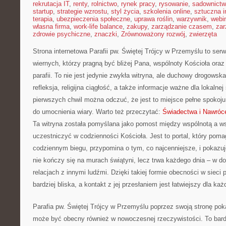
rekrutacja IT
,
renty
,
rolnictwo
,
rynek pracy
,
rysowanie
,
sadownict
startup
,
strategie wzrostu
,
styl życia
,
szkolenia online
,
sztuczna i
terapia
,
ubezpieczenia społeczne
,
uprawa roślin
,
warzywnik
,
webi
własna firma
,
work-life balance
,
zakupy
,
zarządzanie czasem
,
zar
zdrowie psychiczne
,
znaczki
,
Zrównoważony rozwój
,
zwierzęta
Strona internetowa Parafii pw. Świętej Trójcy w Przemyślu to ser
wiernych, którzy pragną być bliżej Pana, wspólnoty Kościoła ora
parafii. To nie jest jedynie zwykła witryna, ale duchowy drogowsk
refleksja, religijna ciągłość, a także informacje ważne dla lokalne
pierwszych chwil można odczuć, że jest to miejsce pełne spokoju
do umocnienia wiary. Warto też przeczytać:
Świadectwa i Nawróc
Ta witryna została pomyślana jako pomost między wspólnotą a ws
uczestniczyć w codzienności Kościoła. Jest to portal, który pom
codziennym biegu, przypomina o tym, co najcenniejsze, i pokazuj
nie kończy się na murach świątyni, lecz trwa każdego dnia – w do
relacjach z innymi ludźmi. Dzięki takiej formie obecności w sieci p
bardziej bliska, a kontakt z jej przesłaniem jest łatwiejszy dla ka
Parafia pw. Świętej Trójcy w Przemyślu poprzez swoją stronę poka
może być obecny również w nowoczesnej rzeczywistości. To bar