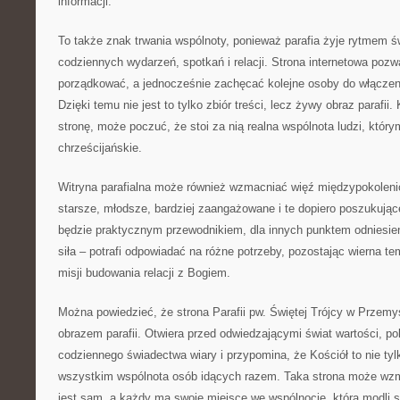
informacji.
To także znak trwania wspólnoty, ponieważ parafia żyje rytmem św
codziennych wydarzeń, spotkań i relacji. Strona internetowa pozw
porządkować, a jednocześnie zachęcać kolejne osoby do włączeni
Dzięki temu nie jest to tylko zbiór treści, lecz żywy obraz parafii
stronę, może poczuć, że stoi za nią realna wspólnota ludzi, którym
chrześcijańskie.
Witryna parafialna może również wzmacniać więź międzypokolen
starsze, młodsze, bardziej zaangażowane i te dopiero poszukujące
będzie praktycznym przewodnikiem, dla innych punktem odniesieni
siła – potrafi odpowiadać na różne potrzeby, pozostając wierna te
misji budowania relacji z Bogiem.
Można powiedzieć, że strona Parafii pw. Świętej Trójcy w Przemy
obrazem parafii. Otwiera przed odwiedzającymi świat wartości, p
codziennego świadectwa wiary i przypomina, że Kościół to nie tylk
wszystkim wspólnota osób idących razem. Taka strona może wzma
jest sam, a każdy ma swoje miejsce we wspólnocie, która modli si