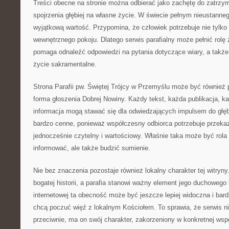
Treści obecne na stronie można odbierać jako zachętę do zatrzyma
spojrzenia głębiej na własne życie. W świecie pełnym nieustanne
wyjątkową wartość. Przypomina, że człowiek potrzebuje nie tylko i
wewnętrznego pokoju. Dlatego serwis parafialny może pełnić rolę źr
pomaga odnaleźć odpowiedzi na pytania dotyczące wiary, a także
życie sakramentalne.
Strona Parafii pw. Świętej Trójcy w Przemyślu może być również 
forma głoszenia Dobrej Nowiny. Każdy tekst, każda publikacja, ka
informacja mogą stawać się dla odwiedzających impulsem do głę
bardzo cenne, ponieważ współczesny odbiorca potrzebuje przekaz
jednocześnie czytelny i wartościowy. Właśnie taka może być rola t
informować, ale także budzić sumienie.
Nie bez znaczenia pozostaje również lokalny charakter tej witryny
bogatej historii, a parafia stanowi ważny element jego duchowego 
internetowej ta obecność może być jeszcze lepiej widoczna i bard
chcą poczuć więź z lokalnym Kościołem. To sprawia, że serwis n
przeciwnie, ma on swój charakter, zakorzeniony w konkretnej wspó