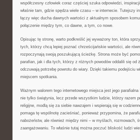
współczesny człowiek coraz częściej szuka odpowiedzi, inspiracj
właśnie tam, gdzie spędza wiele czasu – w internecie. Tutejszy 
łączy więc ducha dawnych wartości z aktualnym sposobem komun
połączenie między tym, co dawne, a tym, co nowe.
Opisując tę stronę, warto podkreślić jej wyważony ton, która sprzyj
tych, którzy chcą lepiej poznać chrześcijańskie wartości, ale równ
rozpoczynają swoją poszukującą ścieżkę. Strona może być pomo
parafian, jak i dla tych, którzy z różnych powodów oddalili się od ż
odczuwają potrzebę powrotu do wiary. Dzięki takiemu podejściu wi
miejscem spotkania.
Ważnym walorem tego internetowego miejsca jest jego parafialna b
nie tylko świątynia, lecz przede wszystkim ludzie, którzy razem
religijne, modlą się za siebie nawzajem i wspierają się w codzienn
pomaga tę wspólnotę zacieśniać, ponieważ przypomina, że parafia
nabożeństw, ale również między nimi – w myślach, rozmowach, 
zaangażowaniu. To właśnie tutaj można poczuć bliskość ludzi wi