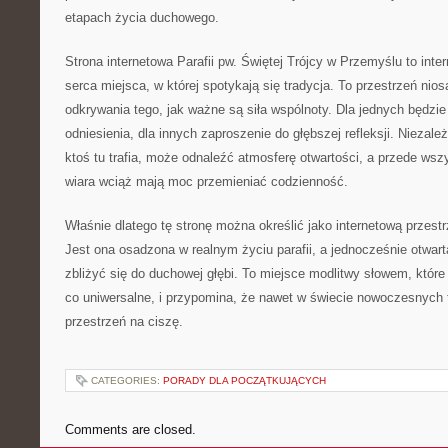
etapach życia duchowego.
Strona internetowa Parafii pw. Świętej Trójcy w Przemyślu to int
serca miejsca, w której spotykają się tradycja. To przestrzeń nio
odkrywania tego, jak ważne są siła wspólnoty. Dla jednych będzie
odniesienia, dla innych zaproszenie do głębszej refleksji. Niezależ
ktoś tu trafia, może odnaleźć atmosferę otwartości, a przede ws
wiara wciąż mają moc przemieniać codzienność.
Właśnie dlatego tę stronę można określić jako internetową przest
Jest ona osadzona w realnym życiu parafii, a jednocześnie otwart
zbliżyć się do duchowej głębi. To miejsce modlitwy słowem, które 
co uniwersalne, i przypomina, że nawet w świecie nowoczesnych t
przestrzeń na ciszę.
CATEGORIES:
PORADY DLA POCZĄTKUJĄCYCH
Comments are closed.