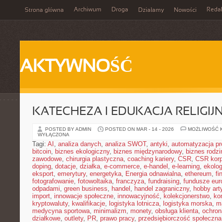
Archiwum
Droga
Reda
Strona główna
Działamy
Nowości
AKTYWNOŚĆ
KATECHEZA I EDUKACJA RELIGIJ
POSTED BY ADMIN
POSTED ON MAR - 14 - 2026
MOŻLIWOŚĆ 
WYŁĄCZONA
Tagi:
AI
,
analiza danych
,
analiza SWOT
,
antyki
,
automatyzacja p
bitcoin
,
biznes ekologiczny
,
biznes międzynarodowy
,
biznes rodzi
zawodowe
,
chirurgia plastyczna
,
coaching kariery
,
CSR
,
CSR korp
doping
,
dotacje
,
działka
,
e-commerce
,
e-handel
,
e-learning
,
ekolog
eksport
,
emerytury
,
energetyka
,
Energia odnawialna
,
ethereum
,
fi
fotografowanie
,
fotowoltaika
,
franczyza
,
fundraising
,
fundusze eur
odpadami
,
green business
,
handel
,
handel zagraniczny
,
hobby art
import
,
innowacje społeczne
,
innowacyjność
,
kolekcjonerstwo
,
ko
kryptowaluty
,
kwalifikacje
,
logistyka lotnicza
,
logistyka morska
,
m
medycyna sportowa
,
minimalizm
,
monety
,
obsługa klienta
,
ochron
działkowe
,
outlety
,
PR
,
prawo pracy
,
przedsiębiorczość społeczna