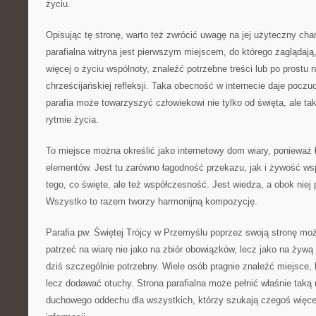
życiu.
Opisując tę stronę, warto też zwrócić uwagę na jej użyteczny char
parafialna witryna jest pierwszym miejscem, do którego zaglądają
więcej o życiu wspólnoty, znaleźć potrzebne treści lub po prostu 
chrześcijańskiej refleksji. Taka obecność w internecie daje poczu
parafia może towarzyszyć człowiekowi nie tylko od święta, ale 
rytmie życia.
To miejsce można określić jako internetowy dom wiary, ponieważ
elementów. Jest tu zarówno łagodność przekazu, jak i żywość ws
tego, co święte, ale też współczesność. Jest wiedza, a obok niej
Wszystko to razem tworzy harmonijną kompozycję.
Parafia pw. Świętej Trójcy w Przemyślu poprzez swoją stronę moż
patrzeć na wiarę nie jako na zbiór obowiązków, lecz jako na żywą r
dziś szczególnie potrzebny. Wiele osób pragnie znaleźć miejsce, 
lecz dodawać otuchy. Strona parafialna może pełnić właśnie taką 
duchowego oddechu dla wszystkich, którzy szukają czegoś więcej