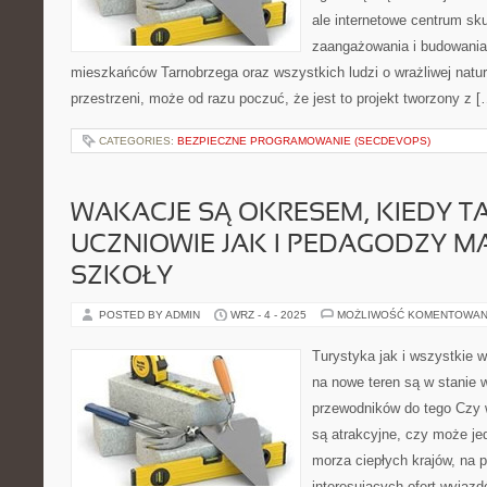
ale internetowe centrum sk
zaangażowania i budowania 
mieszkańców Tarnobrzega oraz wszystkich ludzi o wrażliwej naturze
przestrzeni, może od razu poczuć, że jest to projekt tworzony z [
CATEGORIES:
BEZPIECZNE PROGRAMOWANIE (SECDEVOPS)
WAKACJE SĄ OKRESEM, KIEDY T
UCZNIOWIE JAK I PEDAGODZY M
SZKOŁY
POSTED BY ADMIN
WRZ - 4 - 2025
MOŻLIWOŚĆ KOMENTOWAN
Turystyka jak i wszystkie w
na nowe teren są w stanie
przewodników do tego Czy
są atrakcyjne, czy może j
morza ciepłych krajów, na 
interesujących ofert wyjaz