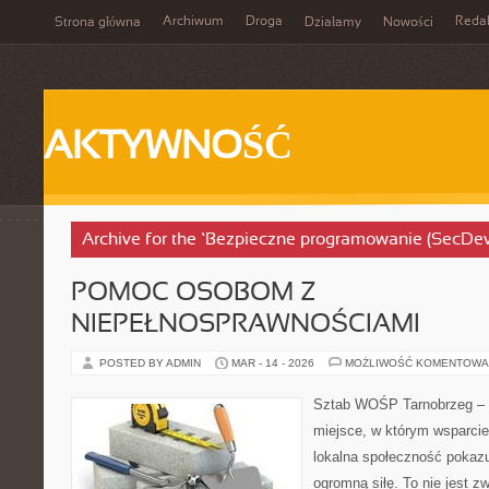
Archiwum
Droga
Reda
Strona główna
Działamy
Nowości
AKTYWNOŚĆ
Archive for the ‘Bezpieczne programowanie (SecDe
POMOC OSOBOM Z
NIEPEŁNOSPRAWNOŚCIAMI
POSTED BY ADMIN
MAR - 14 - 2026
MOŻLIWOŚĆ KOMENTOWA
Sztab WOŚP Tarnobrzeg – G
miejsce, w którym wsparcie
lokalna społeczność pokazu
ogromną siłę. To nie jest z