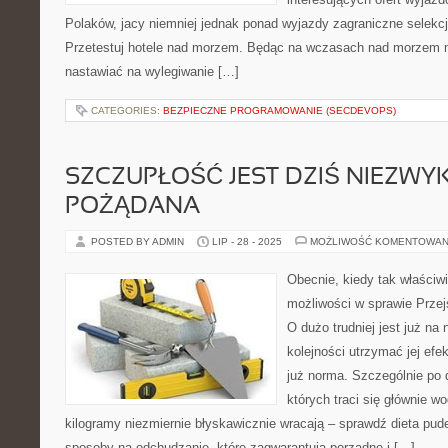
Polaków, jacy niemniej jednak ponad wyjazdy zagraniczne selekc
Przetestuj hotele nad morzem. Będąc na wczasach nad morzem ni
nastawiać na wylegiwanie […]
CATEGORIES:
BEZPIECZNE PROGRAMOWANIE (SECDEVOPS)
SZCZUPŁOŚĆ JEST DZIŚ NIEZWY
POŻĄDANA
POSTED BY ADMIN
LIP - 28 - 2025
MOŻLIWOŚĆ KOMENTOWAN
Obecnie, kiedy tak właściwi
możliwości w sprawie Przejś
O dużo trudniej jest już na 
kolejności utrzymać jej efe
już norma. Szczególnie po 
których traci się głównie wo
kilogramy niezmiernie błyskawicznie wracają – sprawdź dieta pud
sposoby na odchudzanie, które zagwarantują porządne i […]