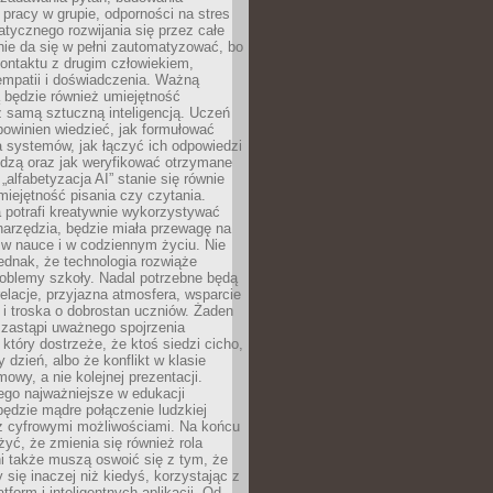
pracy w grupie, odporności na stres
tycznego rozwijania się przez całe
nie da się w pełni zautomatyzować, bo
ontaktu z drugim człowiekiem,
empatii i doświadczenia. Ważną
 będzie również umiejętność
 samą sztuczną inteligencją. Uczeń
powinien wiedzieć, jak formułować
a systemów, jak łączyć ich odpowiedzi
edzą oraz jak weryfikować otrzymane
„alfabetyzacja AI” stanie się równie
umiejętność pisania czy czytania.
 potrafi kreatywnie wykorzystywać
 narzędzia, będzie miała przewagę na
 w nauce i w codziennym życiu. Nie
ednak, że technologia rozwiąże
roblemy szkoły. Nadal potrzebne będą
elacje, przyjazna atmosfera, wsparcie
i troska o dobrostan uczniów. Żaden
 zastąpi uważnego spojrzenia
 który dostrzeże, że ktoś siedzi cicho,
 dzień, albo że konflikt w klasie
wy, a nie kolejnej prezentacji.
ego najważniejsze w edukacji
będzie mądre połączenie ludzkiej
 z cyfrowymi możliwościami. Na końcu
yć, że zmienia się również rola
i także muszą oswoić się z tym, że
 się inaczej niż kiedyś, korzystając z
tform i inteligentnych aplikacji. Od