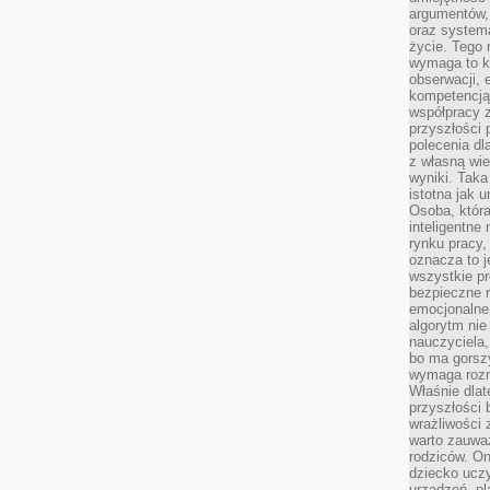
argumentów, 
oraz systema
życie. Tego 
wymaga to k
obserwacji, 
kompetencją
współpracy z
przyszłości 
polecenia dl
z własną wi
wyniki. Taka 
istotna jak 
Osoba, która
inteligentne
rynku pracy,
oznacza to j
wszystkie p
bezpieczne r
emocjonalne 
algorytm nie
nauczyciela,
bo ma gorszy
wymaga rozmo
Właśnie dlat
przyszłości 
wrażliwości
warto zauważ
rodziców. On
dziecko uczy
urządzeń, pla