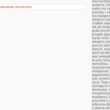
nauczycielow
wsparcia. Dz
RAMOWANIE (SECDEVOPS)
nauka ma se
potrzeby i z
stoi nieogra
młodych lud
źródłem odpo
tak jak kied
gruba encykl
przejęła gig
każdy może 
odnaleźć pot
jeszcze ważn
danych, rozp
opinii od fa
więc polegał
bo przy temp
niemożliwa. 
wyposażenie
umiejętność
argumentów, 
oraz systema
życie. Tego 
wymaga to k
obserwacji, 
kompetencją
współpracy z
przyszłości 
polecenia dl
z własną wi