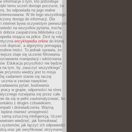
i informacje o tym, kto potrzebuje
ięki temu uczeń dostaje poczucie, że
ns, bo odpowiada na jego realne
ainteresowania. W tle tego wszystkiego
niczony dostęp do informacji. Dla
zi internet bywa oczywistym pierwszym
wiedzi na wszystkie pytania, trochę
yś dobrze zaopatrzona biblioteka czy
opedia stojąca na półce. Dziś tę rolę
antyczna
encyklopedia online
do której
coś dopisać, a algorytmy pomagają
rzebne treści. To jednak sprawia, że
iejsze staje się uczenie filtrowania
oznawania manipulacji i odróżniania
któw. Edukacja przyszłości nie będzie
a na tym, by „nauczyć wszystkiego”,
ie przyrostu wiedzy jest to misja
Jej zadaniem stanie się raczej
 ucznia w zestaw nawyków:
 zadawania pytań, budowania
pracy w grupie, odporności na stres
tycznego rozwijania się przez całe
nie da się w pełni zautomatyzować, bo
ontaktu z drugim człowiekiem,
empatii i doświadczenia. Ważną
 będzie również umiejętność
 samą sztuczną inteligencją. Uczeń
powinien wiedzieć, jak formułować
a systemów, jak łączyć ich odpowiedzi
edzą oraz jak weryfikować otrzymane