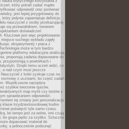
iś nauka krytycznego korzystania z
 Uczeń, który potrafi zadać mądre
eryfikować odpowiedź oraz porównać
 wiedzy, jest lepiej przygotowany do
, który jedynie zapamiętuje definicje.
elu nauczyciel z osoby przekazującej
taje się przewodnikiem, trenerem
projektantem doświadczeń
. Kluczowe jest więc projektowanie
by miejsce suchego wykładu zajęły
skusje, eksperymenty i praca z
Technologia może w tym bardzo
igentne platformy edukacyjne analizują
nia, proponują zadania dopasowane do
, przypominają o powtórkach i
statystyki. Dzięki temu uczeń widzi, co
ł, a nad czym musi jeszcze
Nauczyciel z kolei zyskuje czas na
e rozmowy z uczniami, bo część zadań
em. Współczesne narzędzia
też szybkie tworzenie quizów,
nteraktywnych map myśli czy testów z
ym sprawdzaniem odpowiedzi.
mentem tej zmiany jest personalizacja.
j klasie trzydziestoosobowej trudno
niowi poświęcić tyle samo czasu.
dzą, bo tempo jest za wolne, inni czują
i, bo grupa pędzi za szybko. Sztuczna
 może dopasować materiał do
osoby, a jednocześnie podsunąć