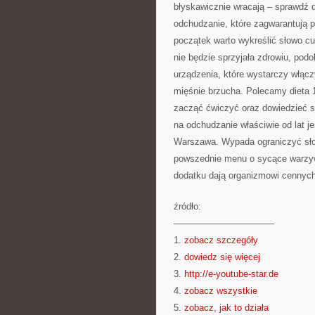
błyskawicznie wracają – sprawdź 
odchudzanie, które zagwarantują p
początek warto wykreślić słowo c
nie będzie sprzyjała zdrowiu, pod
urządzenia, które wystarczy włącz
mięśnie brzucha. Polecamy dieta 1
zacząć ćwiczyć oraz dowiedzieć s
na odchudzanie właściwie od lat j
Warszawa. Wypada ograniczyć słody
powszednie menu o sycące warzywa
dodatku dają organizmowi cennych
źródło:
———————————
1.
zobacz szczegóły
2.
dowiedz się więcej
3.
http://e-youtube-star.de
4.
zobacz wszystkie
5.
zobacz, jak to działa