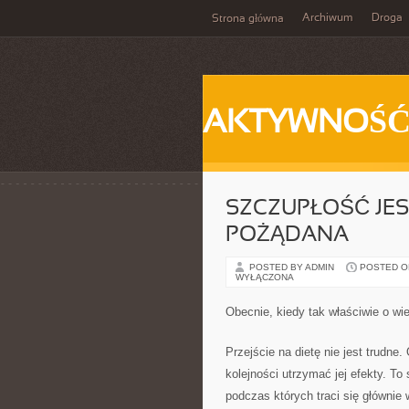
Archiwum
Droga
Strona główna
AKTYWNOŚ
SZCZUPŁOŚĆ JES
POŻĄDANA
POSTED BY ADMIN
POSTED ON 
WYŁĄCZONA
Obecnie, kiedy tak właściwie o wi
Przejście na dietę nie jest trudne.
kolejności utrzymać jej efekty. To
podczas których traci się głównie 