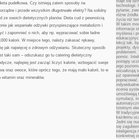
staje się dz
dieta pudełkowa. Czy istnieją zatem sposoby na
technologii.
pytanie, zw
orządne i przede wszystkim długotrwałe efekty? Na solidny
różne źródła
ud ze swoich dietetycznych planów. Dieta cud z pewnością
życia niż ten
W takim mod
obnie jak wspaniałe odżywki przyspieszające metabolizm i
informacje s
yć i zapomnieć o nich, aby np. wypracować sobie ładne
myślenia i 
edukacyjnych
000 kalorii. W miejsce tego, należy zakasać rękawy,
lekcji tak, 
projekty, dy
ię jak najwięcej o zdrowym odżywianiu. Skuteczny sposób
problemem. 
est taki sam – odszukasz go tu catering dietetyczny
pomóc. Intel
postępy ucz
cze, najlepiej jest zacząć liczyć kalorie, wzbogacić swoje
jego poziomu
 oraz owoce, które oprócz tego, że mają mało kalorii, to w
wizualizują 
już opanowa
 witamin oraz minerałów.
popracować. 
indywidualn
ocenia syst
umożliwiają 
symulacji, i
automatyczn
Istotnym ele
W tradycyjne
każdemu ucz
Jedni się nu
się zagubien
inteligencja
konkretnej 