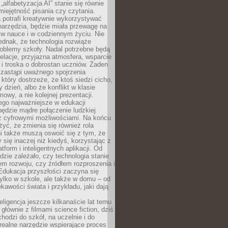
„alfabetyzacja AI” stanie się równie
umiejętność pisania czy czytania.
 potrafi kreatywnie wykorzystywać
 narzędzia, będzie miała przewagę na
 w nauce i w codziennym życiu. Nie
ednak, że technologia rozwiąże
roblemy szkoły. Nadal potrzebne będą
elacje, przyjazna atmosfera, wsparcie
i troska o dobrostan uczniów. Żaden
 zastąpi uważnego spojrzenia
 który dostrzeże, że ktoś siedzi cicho,
 dzień, albo że konflikt w klasie
wy, a nie kolejnej prezentacji.
ego najważniejsze w edukacji
będzie mądre połączenie ludzkiej
 z cyfrowymi możliwościami. Na końcu
yć, że zmienia się również rola
i także muszą oswoić się z tym, że
 się inaczej niż kiedyś, korzystając z
tform i inteligentnych aplikacji. Od
dzie zależało, czy technologia stanie
em rozwoju, czy źródłem rozproszenia i
Edukacja przyszłości zaczyna się
ylko w szkole, ale także w domu – od
kawości świata i przykładu, jaki dają
eligencja jeszcze kilkanaście lat temu
 głównie z filmami science fiction, dziś
hodzi do szkół, na uczelnie i do
ealne narzędzie wspierające proces