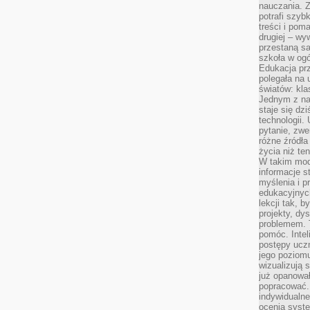
nauczania. Z
potrafi szyb
treści i po
drugiej – wy
przestaną sa
szkoła w og
Edukacja prz
polegała na
światów: kla
Jednym z na
staje się dz
technologii.
pytanie, zw
różne źródła
życia niż ten
W takim mod
informacje s
myślenia i 
edukacyjnych
lekcji tak, 
projekty, dy
problemem. 
pomóc. Intel
postępy ucz
jego poziomu
wizualizują 
już opanowa
popracować. 
indywidualn
ocenia syst