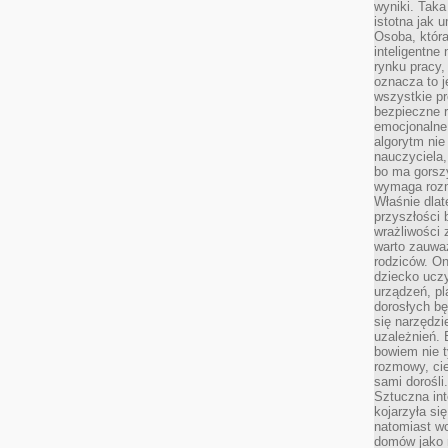
wyniki. Taka 
istotna jak 
Osoba, która
inteligentne
rynku pracy,
oznacza to j
wszystkie p
bezpieczne r
emocjonalne 
algorytm nie
nauczyciela,
bo ma gorszy
wymaga rozmo
Właśnie dlat
przyszłości 
wrażliwości
warto zauważ
rodziców. On
dziecko uczy
urządzeń, pla
dorosłych bę
się narzędzi
uzależnień. 
bowiem nie t
rozmowy, cie
sami dorośli.
Sztuczna int
kojarzyła się
natomiast wc
domów jako r