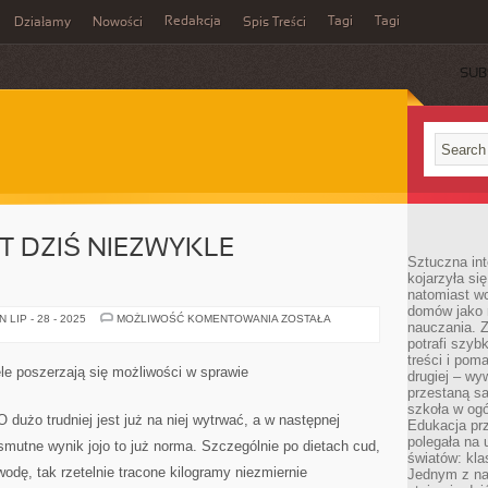
Redakcja
Tagi
Tagi
Działamy
Nowości
Spis Treści
SUB
Ć
T DZIŚ NIEZWYKLE
Sztuczna int
kojarzyła się
natomiast wc
domów jako r
SZCZUPŁOŚĆ
LIP - 28 - 2025
MOŻLIWOŚĆ KOMENTOWANIA
ZOSTAŁA
nauczania. Z
JEST
DZIŚ
potrafi szyb
NIEZWYKLE
treści i po
POŻĄDANA
ele poszerzają się możliwości w sprawie
drugiej – wy
przestaną sa
szkoła w og
 O dużo trudniej jest już na niej wytrwać, a w następnej
Edukacja prz
polegała na
 smutne wynik jojo to już norma. Szczególnie po dietach cud,
światów: kla
wodę, tak rzetelnie tracone kilogramy niezmiernie
Jednym z na