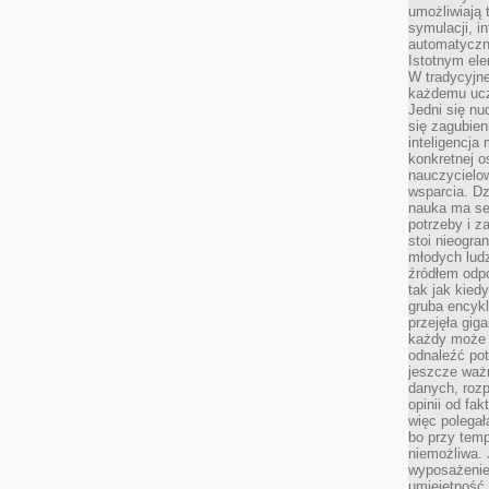
umożliwiają 
symulacji, i
automatyczn
Istotnym ele
W tradycyjne
każdemu ucz
Jedni się nu
się zagubien
inteligencja
konkretnej 
nauczycielow
wsparcia. Dz
nauka ma se
potrzeby i z
stoi nieogra
młodych lud
źródłem odpo
tak jak kied
gruba encykl
przejęła gig
każdy może 
odnaleźć pot
jeszcze ważn
danych, rozp
opinii od fa
więc polegał
bo przy temp
niemożliwa. 
wyposażenie
umiejętność