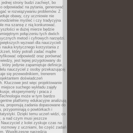
 jednej strony budzi zachwyt, bo
ko odpowiadać na pytania, generować
magać w rozwiązywaniu problemów. Z
wołuje obawy, czy uczniowie nie
modzielnie myśleć i czy tradycyjna
óle ma szansę z nią konkurować.
yszłości w dużej mierze będzie
 umiejętnym połączeniu tych dwóch
sycznych metod i cyfrowych narzędzi.
jwiększych wyzwań dla nauczycieli
iś nauka krytycznego korzystania z
 Uczeń, który potrafi zadać mądre
eryfikować odpowiedź oraz porównać
 wiedzy, jest lepiej przygotowany do
, który jedynie zapamiętuje definicje.
elu nauczyciel z osoby przekazującej
taje się przewodnikiem, trenerem
projektantem doświadczeń
. Kluczowe jest więc projektowanie
by miejsce suchego wykładu zajęły
skusje, eksperymenty i praca z
Technologia może w tym bardzo
igentne platformy edukacyjne analizują
nia, proponują zadania dopasowane do
, przypominają o powtórkach i
statystyki. Dzięki temu uczeń widzi, co
ł, a nad czym musi jeszcze
Nauczyciel z kolei zyskuje czas na
e rozmowy z uczniami, bo część zadań
em. Współczesne narzędzia