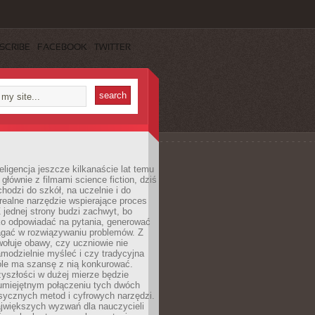
SCRIBE
FACEBOOK
TWITTER
eligencja jeszcze kilkanaście lat temu
 głównie z filmami science fiction, dziś
hodzi do szkół, na uczelnie i do
ealne narzędzie wspierające proces
 jednej strony budzi zachwyt, bo
ko odpowiadać na pytania, generować
magać w rozwiązywaniu problemów. Z
wołuje obawy, czy uczniowie nie
modzielnie myśleć i czy tradycyjna
óle ma szansę z nią konkurować.
yszłości w dużej mierze będzie
 umiejętnym połączeniu tych dwóch
sycznych metod i cyfrowych narzędzi.
jwiększych wyzwań dla nauczycieli