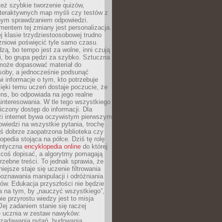
też szybkie tworzenie quizów,
nteraktywnych map myśli czy testów z
ym sprawdzaniem odpowiedzi.
mentem tej zmiany jest personalizacja.
j klasie trzydziestoosobowej trudno
niowi poświęcić tyle samo czasu.
dzą, bo tempo jest za wolne, inni czują
i, bo grupa pędzi za szybko. Sztuczna
 może dopasować materiał do
osoby, a jednocześnie podsunąć
i informacje o tym, kto potrzebuje
ięki temu uczeń dostaje poczucie, że
ns, bo odpowiada na jego realne
ainteresowania. W tle tego wszystkiego
niczony dostęp do informacji. Dla
zi internet bywa oczywistym pierwszym
wiedzi na wszystkie pytania, trochę
yś dobrze zaopatrzona biblioteka czy
opedia stojąca na półce. Dziś tę rolę
antyczna
encyklopedia online
do której
coś dopisać, a algorytmy pomagają
rzebne treści. To jednak sprawia, że
iejsze staje się uczenie filtrowania
oznawania manipulacji i odróżniania
któw. Edukacja przyszłości nie będzie
a na tym, by „nauczyć wszystkiego”,
ie przyrostu wiedzy jest to misja
Jej zadaniem stanie się raczej
 ucznia w zestaw nawyków:
 zadawania pytań, budowania