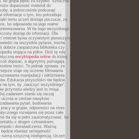
i, bo grupa pędzi za szybko. Sztuczna
 może dopasować materiał do
osoby, a jednocześnie podsunąć
i informacje o tym, kto potrzebuje
ięki temu uczeń dostaje poczucie, że
ns, bo odpowiada na jego realne
ainteresowania. W tle tego wszystkiego
niczony dostęp do informacji. Dla
zi internet bywa oczywistym pierwszym
wiedzi na wszystkie pytania, trochę
yś dobrze zaopatrzona biblioteka czy
opedia stojąca na półce. Dziś tę rolę
antyczna
encyklopedia online
do której
coś dopisać, a algorytmy pomagają
rzebne treści. To jednak sprawia, że
iejsze staje się uczenie filtrowania
oznawania manipulacji i odróżniania
któw. Edukacja przyszłości nie będzie
a na tym, by „nauczyć wszystkiego”,
ie przyrostu wiedzy jest to misja
Jej zadaniem stanie się raczej
 ucznia w zestaw nawyków:
 zadawania pytań, budowania
pracy w grupie, odporności na stres
tycznego rozwijania się przez całe
nie da się w pełni zautomatyzować, bo
ontaktu z drugim człowiekiem,
empatii i doświadczenia. Ważną
 będzie również umiejętność
 samą sztuczną inteligencją. Uczeń