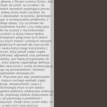
 głównie z filmami science fiction, dziś
hodzi do szkół, na uczelnie i do
ealne narzędzie wspierające proces
 jednej strony budzi zachwyt, bo
ko odpowiadać na pytania, generować
magać w rozwiązywaniu problemów. Z
wołuje obawy, czy uczniowie nie
modzielnie myśleć i czy tradycyjna
óle ma szansę z nią konkurować.
yszłości w dużej mierze będzie
 umiejętnym połączeniu tych dwóch
sycznych metod i cyfrowych narzędzi.
jwiększych wyzwań dla nauczycieli
iś nauka krytycznego korzystania z
 Uczeń, który potrafi zadać mądre
eryfikować odpowiedź oraz porównać
 wiedzy, jest lepiej przygotowany do
, który jedynie zapamiętuje definicje.
elu nauczyciel z osoby przekazującej
taje się przewodnikiem, trenerem
projektantem doświadczeń
. Kluczowe jest więc projektowanie
by miejsce suchego wykładu zajęły
skusje, eksperymenty i praca z
Technologia może w tym bardzo
igentne platformy edukacyjne analizują
nia, proponują zadania dopasowane do
, przypominają o powtórkach i
statystyki. Dzięki temu uczeń widzi, co
ł, a nad czym musi jeszcze