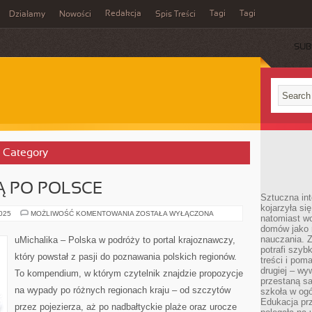
Redakcja
Tagi
Tagi
Działamy
Nowości
Spis Treści
SUB
Ć
’ Category
Ą PO POLSCE
Sztuczna int
kojarzyła się
PODRÓŻE
2025
MOŻLIWOŚĆ KOMENTOWANIA
ZOSTAŁA WYŁĄCZONA
natomiast wc
KOLEJĄ
domów jako r
PO
POLSCE
nauczania. Z
uMichalika – Polska w podróży to portal krajoznawczy,
potrafi szyb
który powstał z pasji do poznawania polskich regionów.
treści i po
drugiej – wy
To kompendium, w którym czytelnik znajdzie propozycje
przestaną sa
na wypady po różnych regionach kraju – od szczytów
szkoła w og
Edukacja prz
przez pojezierza, aż po nadbałtyckie plaże oraz urocze