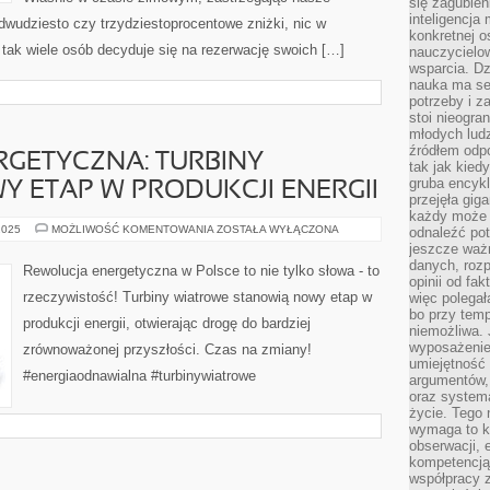
się zagubien
inteligencja
wudziesto czy trzydziestoprocentowe zniżki, nic w
konkretnej 
tak wiele osób decyduje się na rezerwację swoich […]
nauczycielow
wsparcia. Dz
nauka ma se
potrzeby i z
stoi nieogra
młodych lud
źródłem odpo
GETYCZNA: TURBINY
tak jak kied
gruba encykl
Y ETAP W PRODUKCJI ENERGII
przejęła gig
każdy może 
REWOLUCJA
2025
MOŻLIWOŚĆ KOMENTOWANIA
ZOSTAŁA WYŁĄCZONA
odnaleźć pot
ENERGETYCZNA:
jeszcze ważn
TURBINY
danych, rozp
WIATROWE
Rewolucja energetyczna w Polsce to nie tylko słowa - to
–
opinii od fa
NOWY
rzeczywistość! Turbiny wiatrowe stanowią nowy etap w
więc polegał
ETAP
W
bo przy temp
produkcji energii, otwierając drogę do bardziej
PRODUKCJI
niemożliwa. 
ENERGII
wyposażenie
zrównoważonej przyszłości. Czas na zmiany!
umiejętność
#energiaodnawialna #turbinywiatrowe
argumentów, 
oraz systema
życie. Tego 
wymaga to k
obserwacji, 
kompetencją
współpracy z