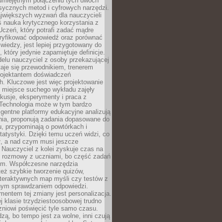
 umiejętnym połączeniu tych dwóch
sycznych metod i cyfrowych narzędzi.
jwiększych wyzwań dla nauczycieli
iś nauka krytycznego korzystania z
 Uczeń, który potrafi zadać mądre
eryfikować odpowiedź oraz porównać
 wiedzy, jest lepiej przygotowany do
, który jedynie zapamiętuje definicje.
elu nauczyciel z osoby przekazującej
taje się przewodnikiem, trenerem
projektantem doświadczeń
. Kluczowe jest więc projektowanie
by miejsce suchego wykładu zajęły
skusje, eksperymenty i praca z
Technologia może w tym bardzo
igentne platformy edukacyjne analizują
nia, proponują zadania dopasowane do
, przypominają o powtórkach i
statystyki. Dzięki temu uczeń widzi, co
ł, a nad czym musi jeszcze
Nauczyciel z kolei zyskuje czas na
e rozmowy z uczniami, bo część zadań
em. Współczesne narzędzia
też szybkie tworzenie quizów,
nteraktywnych map myśli czy testów z
ym sprawdzaniem odpowiedzi.
mentem tej zmiany jest personalizacja.
j klasie trzydziestoosobowej trudno
niowi poświęcić tyle samo czasu.
dzą, bo tempo jest za wolne, inni czują