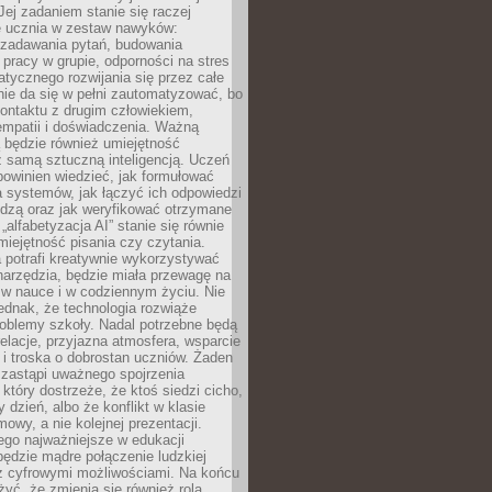
Jej zadaniem stanie się raczej
 ucznia w zestaw nawyków:
 zadawania pytań, budowania
pracy w grupie, odporności na stres
tycznego rozwijania się przez całe
nie da się w pełni zautomatyzować, bo
ontaktu z drugim człowiekiem,
empatii i doświadczenia. Ważną
 będzie również umiejętność
 samą sztuczną inteligencją. Uczeń
powinien wiedzieć, jak formułować
a systemów, jak łączyć ich odpowiedzi
edzą oraz jak weryfikować otrzymane
„alfabetyzacja AI” stanie się równie
umiejętność pisania czy czytania.
 potrafi kreatywnie wykorzystywać
 narzędzia, będzie miała przewagę na
 w nauce i w codziennym życiu. Nie
ednak, że technologia rozwiąże
roblemy szkoły. Nadal potrzebne będą
elacje, przyjazna atmosfera, wsparcie
i troska o dobrostan uczniów. Żaden
 zastąpi uważnego spojrzenia
 który dostrzeże, że ktoś siedzi cicho,
 dzień, albo że konflikt w klasie
wy, a nie kolejnej prezentacji.
ego najważniejsze w edukacji
będzie mądre połączenie ludzkiej
 z cyfrowymi możliwościami. Na końcu
yć, że zmienia się również rola