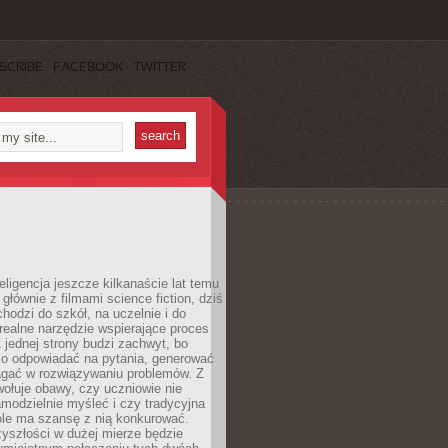
SCRIBE
FACEBOOK
TWITTER
eligencja jeszcze kilkanaście lat temu
 głównie z filmami science fiction, dziś
hodzi do szkół, na uczelnie i do
ealne narzędzie wspierające proces
 jednej strony budzi zachwyt, bo
ko odpowiadać na pytania, generować
magać w rozwiązywaniu problemów. Z
wołuje obawy, czy uczniowie nie
modzielnie myśleć i czy tradycyjna
óle ma szansę z nią konkurować.
yszłości w dużej mierze będzie