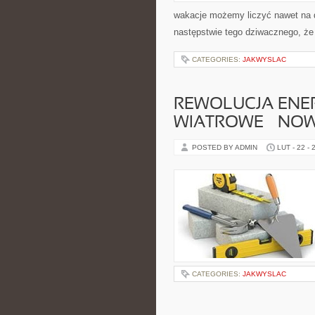
wakacje możemy liczyć nawet na d
następstwie tego dziwacznego, że 
CATEGORIES:
JAKWYSLAC
REWOLUCJA ENER
WIATROWE – NOW
POSTED BY ADMIN
LUT - 22 - 
CATEGORIES:
JAKWYSLAC