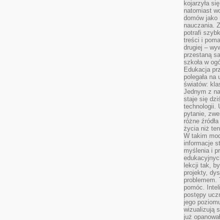
kojarzyła się
natomiast wc
domów jako r
nauczania. Z
potrafi szyb
treści i po
drugiej – wy
przestaną sa
szkoła w og
Edukacja prz
polegała na
światów: kla
Jednym z na
staje się dz
technologii.
pytanie, zw
różne źródła
życia niż ten
W takim mod
informacje s
myślenia i 
edukacyjnych
lekcji tak, 
projekty, dy
problemem. 
pomóc. Intel
postępy ucz
jego poziomu
wizualizują 
już opanowa