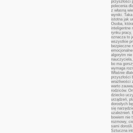
przyszłości 
polecenia dl
z własną wi
wyniki. Taka 
istotna jak 
Osoba, która
inteligentne
rynku pracy,
oznacza to j
wszystkie p
bezpieczne r
emocjonalne 
algorytm nie
nauczyciela,
bo ma gorszy
wymaga rozmo
Właśnie dlat
przyszłości 
wrażliwości
warto zauważ
rodziców. On
dziecko uczy
urządzeń, pla
dorosłych bę
się narzędzi
uzależnień. 
bowiem nie t
rozmowy, cie
sami dorośli.
Sztuczna int