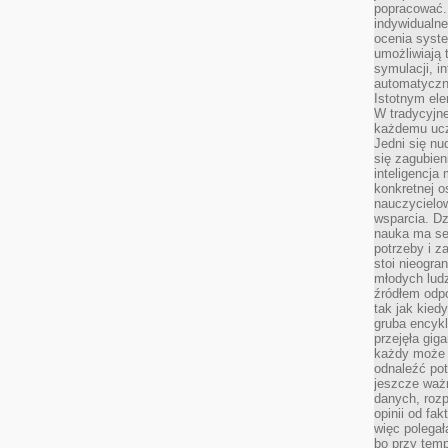
popracować. 
indywidualn
ocenia syst
umożliwiają 
symulacji, i
automatyczn
Istotnym ele
W tradycyjne
każdemu ucz
Jedni się nu
się zagubien
inteligencja
konkretnej 
nauczycielow
wsparcia. Dz
nauka ma se
potrzeby i z
stoi nieogra
młodych lud
źródłem odpo
tak jak kied
gruba encykl
przejęła gig
każdy może 
odnaleźć pot
jeszcze ważn
danych, rozp
opinii od fa
więc polegał
bo przy temp