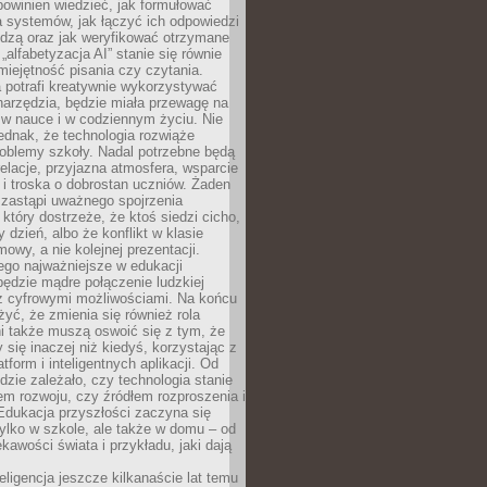
powinien wiedzieć, jak formułować
a systemów, jak łączyć ich odpowiedzi
edzą oraz jak weryfikować otrzymane
„alfabetyzacja AI” stanie się równie
umiejętność pisania czy czytania.
 potrafi kreatywnie wykorzystywać
 narzędzia, będzie miała przewagę na
 w nauce i w codziennym życiu. Nie
ednak, że technologia rozwiąże
roblemy szkoły. Nadal potrzebne będą
elacje, przyjazna atmosfera, wsparcie
i troska o dobrostan uczniów. Żaden
 zastąpi uważnego spojrzenia
 który dostrzeże, że ktoś siedzi cicho,
 dzień, albo że konflikt w klasie
wy, a nie kolejnej prezentacji.
ego najważniejsze w edukacji
będzie mądre połączenie ludzkiej
 z cyfrowymi możliwościami. Na końcu
yć, że zmienia się również rola
i także muszą oswoić się z tym, że
 się inaczej niż kiedyś, korzystając z
tform i inteligentnych aplikacji. Od
dzie zależało, czy technologia stanie
em rozwoju, czy źródłem rozproszenia i
Edukacja przyszłości zaczyna się
ylko w szkole, ale także w domu – od
kawości świata i przykładu, jaki dają
eligencja jeszcze kilkanaście lat temu