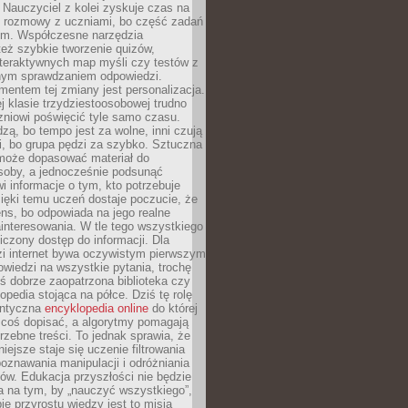
Nauczyciel z kolei zyskuje czas na
e rozmowy z uczniami, bo część zadań
em. Współczesne narzędzia
też szybkie tworzenie quizów,
nteraktywnych map myśli czy testów z
ym sprawdzaniem odpowiedzi.
mentem tej zmiany jest personalizacja.
j klasie trzydziestoosobowej trudno
niowi poświęcić tyle samo czasu.
dzą, bo tempo jest za wolne, inni czują
i, bo grupa pędzi za szybko. Sztuczna
 może dopasować materiał do
osoby, a jednocześnie podsunąć
i informacje o tym, kto potrzebuje
ięki temu uczeń dostaje poczucie, że
ns, bo odpowiada na jego realne
ainteresowania. W tle tego wszystkiego
niczony dostęp do informacji. Dla
zi internet bywa oczywistym pierwszym
wiedzi na wszystkie pytania, trochę
yś dobrze zaopatrzona biblioteka czy
opedia stojąca na półce. Dziś tę rolę
antyczna
encyklopedia online
do której
coś dopisać, a algorytmy pomagają
rzebne treści. To jednak sprawia, że
iejsze staje się uczenie filtrowania
oznawania manipulacji i odróżniania
któw. Edukacja przyszłości nie będzie
a na tym, by „nauczyć wszystkiego”,
ie przyrostu wiedzy jest to misja