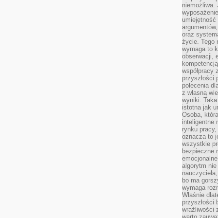
niemożliwa. 
wyposażenie
umiejętność
argumentów, 
oraz systema
życie. Tego 
wymaga to k
obserwacji, 
kompetencją
współpracy z
przyszłości 
polecenia dl
z własną wi
wyniki. Taka 
istotna jak 
Osoba, która
inteligentne
rynku pracy,
oznacza to j
wszystkie p
bezpieczne r
emocjonalne 
algorytm nie
nauczyciela,
bo ma gorszy
wymaga rozmo
Właśnie dlat
przyszłości 
wrażliwości
warto zauważ