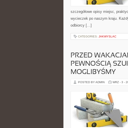
szczegółowe opisy miejsc, prakty
wycieczek po naszym kraju. Każdy
odbiorcy […]
CATEGORIES:
JAKWYSLAC
PRZED WAKACJAM
PEWNOŚCIĄ SZUK
MOGLIBYŚMY
POSTED BY ADMIN
WRZ - 3 - 