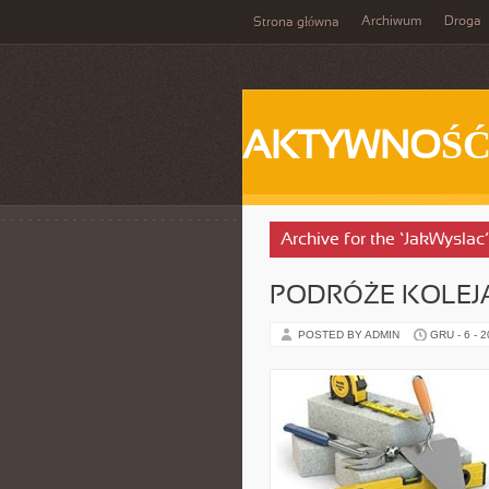
Archiwum
Droga
Strona główna
AKTYWNOŚ
Archive for the ‘JakWyslac
PODRÓŻE KOLEJ
POSTED BY ADMIN
GRU - 6 - 