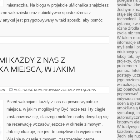
polegała na
światów: kla
miasteczka. Na blogu w projekcie uMichalika znajdziesz
Jednym z na
czne wskazówki oraz subiektywne spostrzeżenia z
staje się dz
technologii.
 artykuł jest przygotowywany w taki sposób, aby pomóc
pytanie, zw
różne źródła
życia niż ten
W takim mod
informacje s
myślenia i 
edukacyjnych
lekcji tak, 
I KAŻDY Z NAS Z
projekty, dy
problemem. 
A MIEJSCA, W JAKIM
pomóc. Intel
postępy ucz
jego poziomu
wizualizują 
już opanowa
PRZED
2025
MOŻLIWOŚĆ KOMENTOWANIA
ZOSTAŁA WYŁĄCZONA
WAKACJAMI
popracować. 
KAŻDY
indywidualn
Z
Przed wakacjami każdy z nas na pewno wypatruje
ocenia syst
NAS
Z
umożliwiają 
miejsca, w jakim moglibyśmy Być może też i ty ciągle
PEWNOŚCIĄ
symulacji, i
SZUKA
zastanawiasz się, dlaczego niektóre osoby decydują się
automatyczn
MIEJSCA,
W
Istotnym ele
na rezerwację wczasów jeszcze w okresie zimowym.
JAKIM
W tradycyjne
MOGLIBYŚMY
każdemu ucz
Jak się okazuje, nie jest to uciążliwe do wyjaśnienia.
Jedni się nu
Właśnie w czasie zimowym, zastrzegając nasze