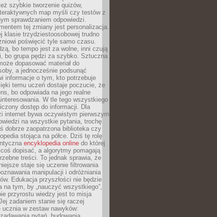
też szybkie tworzenie quizów,
nteraktywnych map myśli czy testów z
ym sprawdzaniem odpowiedzi.
mentem tej zmiany jest personalizacja.
j klasie trzydziestoosobowej trudno
niowi poświęcić tyle samo czasu.
dzą, bo tempo jest za wolne, inni czują
i, bo grupa pędzi za szybko. Sztuczna
 może dopasować materiał do
osoby, a jednocześnie podsunąć
i informacje o tym, kto potrzebuje
ięki temu uczeń dostaje poczucie, że
ns, bo odpowiada na jego realne
ainteresowania. W tle tego wszystkiego
niczony dostęp do informacji. Dla
zi internet bywa oczywistym pierwszym
wiedzi na wszystkie pytania, trochę
yś dobrze zaopatrzona biblioteka czy
opedia stojąca na półce. Dziś tę rolę
antyczna
encyklopedia online
do której
coś dopisać, a algorytmy pomagają
rzebne treści. To jednak sprawia, że
iejsze staje się uczenie filtrowania
oznawania manipulacji i odróżniania
któw. Edukacja przyszłości nie będzie
a na tym, by „nauczyć wszystkiego”,
ie przyrostu wiedzy jest to misja
Jej zadaniem stanie się raczej
 ucznia w zestaw nawyków:
 zadawania pytań, budowania