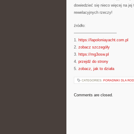
dowiedzieć się nieco więcej na je
rewelacyjnych rzeczy!
źródło:
———————————
1.
https://lapoloniayacht.com.pl
2.
zobacz szczegóły
3.
https://mg3osw.pl
4.
przejdź do strony
5.
zobacz, jak to działa
CATEGORIES:
PORADNIKI DLA ROD
Comments are closed.