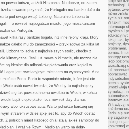
staje się dz
uż na pewno tańsza, aniżeli Hiszpania. No dobrze, co zatem
technologii.
pytanie, zw
 trzeba otwarcie przyznać, że Portugalia ma bardzo dużo do
różne źródła
arto pod uwagę wziąć Lizbonę. Naturalnie Lizbona to
życia niż ten
W takim mod
tugalii. To również najbogatsze miasto, jego mieszkańcom
informacje s
szkańca Portugalii.
myślenia i 
edukacyjnych
awet kilka razy bardziej bogata, niż inne rejony kraju, który
lekcji tak, 
projekty, dy
ednakże daleko mu do zamożności – przykładowo za kilka lat
problemem. 
ii. Lizbona to jedna z najładniejszych stolic, choćby z
pomóc. Intel
postępy ucz
cie klimatyczna. Jeśli już mowa o klimacie, nie można nie
jego poziomu
re są idealne dla miłośników plażowania oraz kąpieli w
wizualizują 
już opanowa
ść Lagos jest rewelacyjnym miejscem na wypoczynek. A na
popracować. 
indywidualn
mieście Porto. Porto to wspaniałe miasto, które jest nie
ocenia syst
ne.|Wiele osób nawet twierdzi, że Włochy to najładniejszy
umożliwiają 
symulacji, i
e dziwić się tak powszechnemu uwielbieniu Włoch, w końcu
automatyczn
 widoki bądź ciepłe plaże, lecz również dały dla nas
Istotnym ele
W tradycyjne
trawy albo luksusowe auta. Warto jednakże bardziej się
każdemu ucz
Jedni się nu
dziwym strzałem w dziesiątkę jest to, aby do Włoch dostać
się zagubien
ych. Z polskich miast każdego dnia latają jakieś samoloty do
inteligencja
konkretnej 
ediolan. I właśnie Rzym i Mediolan warto na dobry