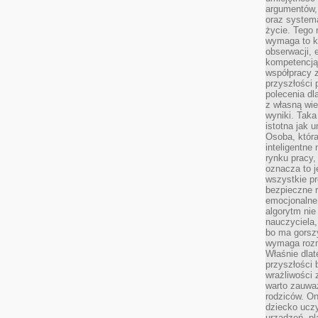
argumentów, 
oraz systema
życie. Tego 
wymaga to k
obserwacji, 
kompetencją
współpracy z
przyszłości 
polecenia dl
z własną wi
wyniki. Taka 
istotna jak 
Osoba, która
inteligentne
rynku pracy,
oznacza to j
wszystkie p
bezpieczne r
emocjonalne 
algorytm nie
nauczyciela,
bo ma gorszy
wymaga rozmo
Właśnie dlat
przyszłości 
wrażliwości
warto zauważ
rodziców. On
dziecko uczy
urządzeń, pla