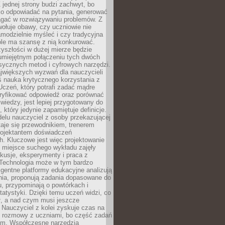
 jednej strony budzi zachwyt, bo
ko odpowiadać na pytania, generować
magać w rozwiązywaniu problemów. Z
wołuje obawy, czy uczniowie nie
modzielnie myśleć i czy tradycyjna
óle ma szansę z nią konkurować.
yszłości w dużej mierze będzie
 umiejętnym połączeniu tych dwóch
sycznych metod i cyfrowych narzędzi.
jwiększych wyzwań dla nauczycieli
iś nauka krytycznego korzystania z
 Uczeń, który potrafi zadać mądre
eryfikować odpowiedź oraz porównać
 wiedzy, jest lepiej przygotowany do
, który jedynie zapamiętuje definicje.
elu nauczyciel z osoby przekazującej
taje się przewodnikiem, trenerem
projektantem doświadczeń
. Kluczowe jest więc projektowanie
by miejsce suchego wykładu zajęły
skusje, eksperymenty i praca z
Technologia może w tym bardzo
igentne platformy edukacyjne analizują
nia, proponują zadania dopasowane do
, przypominają o powtórkach i
statystyki. Dzięki temu uczeń widzi, co
ł, a nad czym musi jeszcze
Nauczyciel z kolei zyskuje czas na
e rozmowy z uczniami, bo część zadań
em. Współczesne narzędzia