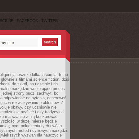
SCRIBE
FACEBOOK
TWITTER
eligencja jeszcze kilkanaście lat temu
 głównie z filmami science fiction, dziś
hodzi do szkół, na uczelnie i do
ealne narzędzie wspierające proces
 jednej strony budzi zachwyt, bo
ko odpowiadać na pytania, generować
magać w rozwiązywaniu problemów. Z
wołuje obawy, czy uczniowie nie
modzielnie myśleć i czy tradycyjna
óle ma szansę z nią konkurować.
yszłości w dużej mierze będzie
 umiejętnym połączeniu tych dwóch
sycznych metod i cyfrowych narzędzi.
jwiększych wyzwań dla nauczycieli