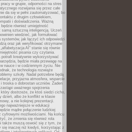
pracy w grupie, odporności na stres
tycznego rozwijania się przez całe
nie da się w pełni zautomatyzować, bo
ontaktu z drugim człowiekiem,
empatii i doświadczenia. Ważną
 będzie również umiejętność
 samą sztuczną inteligencją. Uczeń
powinien wiedzieć, jak formułować
a systemów, jak łączyć ich odpowiedzi
edzą oraz jak weryfikować otrzymane
„alfabetyzacja AI” stanie się równie
umiejętność pisania czy czytania.
 potrafi kreatywnie wykorzystywać
 narzędzia, będzie miała przewagę na
 w nauce i w codziennym życiu. Nie
ednak, że technologia rozwiąże
roblemy szkoły. Nadal potrzebne będą
elacje, przyjazna atmosfera, wsparcie
i troska o dobrostan uczniów. Żaden
 zastąpi uważnego spojrzenia
 który dostrzeże, że ktoś siedzi cicho,
 dzień, albo że konflikt w klasie
wy, a nie kolejnej prezentacji.
ego najważniejsze w edukacji
będzie mądre połączenie ludzkiej
 z cyfrowymi możliwościami. Na końcu
yć, że zmienia się również rola
i także muszą oswoić się z tym, że
 się inaczej niż kiedyś, korzystając z
tform i inteligentnych aplikacji. Od