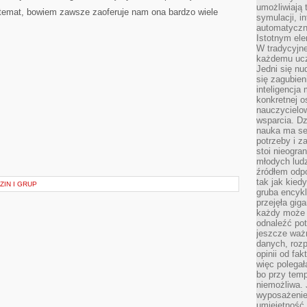
umożliwiają 
j temat, bowiem zawsze zaoferuje nam ona bardzo wiele
symulacji, i
automatyczn
Istotnym ele
W tradycyjne
każdemu ucz
Jedni się nu
się zagubien
inteligencja
konkretnej 
nauczycielow
wsparcia. Dz
nauka ma se
potrzeby i z
stoi nieogra
młodych lud
źródłem odpo
tak jak kied
ZIN I GRUP
gruba encykl
przejęła gig
każdy może 
odnaleźć pot
jeszcze ważn
danych, rozp
opinii od fa
więc polegał
bo przy temp
niemożliwa. 
wyposażenie
umiejętność