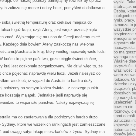
ybierając cel naszej podróży pamiętajmy również by oprócz
wyniki. Taka 
istotna jak 
ych zalicza się morze i dobry hotel, pomyśleć dodatkowo o
Osoba, która
inteligentne
rynku pracy,
e sobą świetną temperaturę oraz ciekawe miejsca do
oznacza to j
wszystkie p
olica tegoż kraju, czyli Ateny, jest wręcz przesiąknięta
bezpieczne r
ien znać. Wybierając się na urlop do Grecji możemy mieć
emocjonalne 
algorytm nie
da. Każdego dnia bowiem Ateny zaskoczą nas wieloma
nauczyciela,
ciami.|Australia to kraj, który według naprawdę wielu ludzi
bo ma gorszy
wymaga rozmo
 końcu to piękne państwo, gdzie ciągle świeci słońce,
Właśnie dlat
przyszłości 
y kraj jest doskonale zorganizowany. Nie dziwi więc to, że
wrażliwości
o chce pojechać naprawdę wielu ludzi. Jeżeli należysz do
warto zauważ
rodziców. On
kim wiedzieć, iż wyjazd do Australii to bardzo duży
dziecko uczy
raj położony na samym końcu świata – z naszego punktu
urządzeń, pla
dorosłych bę
cze kosztują majątek. Jednakże jeśli naprawdę się
się narzędzi
uzależnień. 
wiedzić to wspaniałe państwo. Należy najzwyczajniej
bowiem nie t
rozmowy, cie
sami dorośli.
stralia ma do zaoferowania dla podróżnych bardzo dużo
Sztuczna int
e Sydney, które we wszelkich rankingach jest zamieszczane
kojarzyła się
natomiast wc
rać pod uwagę satysfakcję mieszkańców z życia. Sydney ma
domów jako r