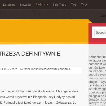
Redakcja
Tagi
Tagi
Działamy
Nowości
Spis Treści
SUB
Ć
TRZEBA DEFINITYWNIE
Sztuczna int
kojarzyła się
natomiast wc
domów jako r
MIEJSCA,
LIP - 4 - 2025
MOŻLIWOŚĆ KOMENTOWANIA
ZOSTAŁA
nauczania. Z
KTÓRA
TRZEBA
potrafi szyb
DEFINITYWNIE
treści i po
ZWIEDZIĆ!
drugiej – wy
przestaną sa
szkoła w og
jbardziej urokliwych europejskich krajów. Choć generalnie
Edukacja prz
polegała na
larna wśród turystów, niż Hiszpania, czyli jedyny sąsiad
światów: kla
e, iż Portugalia jest jakoś gorszym krajem. Zwłaszcza, że
Jednym z na