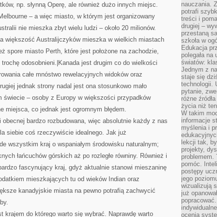
nauczania. Z
ków, np. słynną Operę, ale również dużo innych miejsc.
potrafi szyb
elbourne – a więc miasto, w którym jest organizowany
treści i po
drugiej – wy
tralii nie mieszka zbyt wielu ludzi – około 20 milionów.
przestaną sa
 większość Australijczyków mieszka w wielkich miastach
szkoła w og
Edukacja prz
eż spore miasto Perth, które jest położone na zachodzie,
polegała na
światów: kla
trochę odosobnieni.|Kanada jest drugim co do wielkości
Jednym z na
erowania całe mnóstwo rewelacyjnych widoków oraz
staje się dz
technologii.
drugiej jednak strony nadal jest ona stosunkowo mało
pytanie, zw
m świecie – osoby z Europy w większości przypadków
różne źródła
życia niż ten
ne miejsca, co jednak jest ogromnym błędem.
W takim mod
informacje s
i obecnej bardzo rozbudowana, więc absolutnie każdy z nas
myślenia i 
la siebie coś rzeczywiście idealnego. Jak już
edukacyjnych
lekcji tak, 
rzede wszystkim kraj o wspaniałym środowisku naturalnym;
projekty, dy
knych łańcuchów górskich aż po rozległe równiny. Również i
problemem. 
pomóc. Intel
ardzo fascynujący kraj, gdyż aktualnie stanowi mieszaninę
postępy ucz
jego poziomu
z dodatkiem mieszkających tu od wieków Indian oraz
wizualizują 
iększe kanadyjskie miasta na pewno potrafią zachwycić
już opanowa
popracować. 
by.
indywidualn
t krajem do którego warto się wybrać. Naprawdę warto
ocenia syst