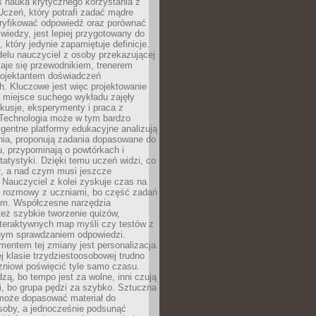
iś nauka krytycznego korzystania z
 Uczeń, który potrafi zadać mądre
eryfikować odpowiedź oraz porównać
 wiedzy, jest lepiej przygotowany do
, który jedynie zapamiętuje definicje.
elu nauczyciel z osoby przekazującej
taje się przewodnikiem, trenerem
projektantem doświadczeń
. Kluczowe jest więc projektowanie
by miejsce suchego wykładu zajęły
skusje, eksperymenty i praca z
Technologia może w tym bardzo
igentne platformy edukacyjne analizują
nia, proponują zadania dopasowane do
, przypominają o powtórkach i
statystyki. Dzięki temu uczeń widzi, co
ł, a nad czym musi jeszcze
Nauczyciel z kolei zyskuje czas na
e rozmowy z uczniami, bo część zadań
em. Współczesne narzędzia
też szybkie tworzenie quizów,
nteraktywnych map myśli czy testów z
ym sprawdzaniem odpowiedzi.
mentem tej zmiany jest personalizacja.
j klasie trzydziestoosobowej trudno
niowi poświęcić tyle samo czasu.
dzą, bo tempo jest za wolne, inni czują
i, bo grupa pędzi za szybko. Sztuczna
 może dopasować materiał do
osoby, a jednocześnie podsunąć