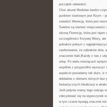
początek odwiedzić.
Choć akurat Mediolan bardzo częs
punktem startowym jest Rzym – je
zwiedzić Wenecję, która jest nie
Świetne są również miejscowości z
słynną Florencję, która jest rajem
szczególności Krzywej Wieży, ale t
jednakże jednym z najpiękniejszyc
zaoferowania, że zabraknie dnia,
znaczenie Italii.|Każdy z nas z u
urlop. Po wielu miesiącach wytęż
wspólnie z przyjaciółmi wyruszyć
aspekcie posiadamy tak dużo, iż n
dokładnie z ofertami różnych biur 
fantastycznych lokalizacji w atrakc
Jeśli jedynie mamy tego rodzaju m
zdecydować się na wypoczynek w n
w tym czasie bywają znacznie niżs