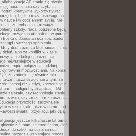
„alfabetyzacja AI” stanie się równie
umiejętność pisania czy czytania.
 potrafi kreatywnie wykorzystywać
 narzędzia, będzie miała przewagę na
 w nauce i w codziennym życiu. Nie
ednak, że technologia rozwiąże
roblemy szkoły. Nadal potrzebne będą
elacje, przyjazna atmosfera, wsparcie
i troska o dobrostan uczniów. Żaden
 zastąpi uważnego spojrzenia
 który dostrzeże, że ktoś siedzi cicho,
 dzień, albo że konflikt w klasie
wy, a nie kolejnej prezentacji.
ego najważniejsze w edukacji
będzie mądre połączenie ludzkiej
 z cyfrowymi możliwościami. Na końcu
yć, że zmienia się również rola
i także muszą oswoić się z tym, że
 się inaczej niż kiedyś, korzystając z
tform i inteligentnych aplikacji. Od
dzie zależało, czy technologia stanie
em rozwoju, czy źródłem rozproszenia i
Edukacja przyszłości zaczyna się
ylko w szkole, ale także w domu – od
kawości świata i przykładu, jaki dają
eligencja jeszcze kilkanaście lat temu
 głównie z filmami science fiction, dziś
hodzi do szkół, na uczelnie i do
ealne narzędzie wspierające proces