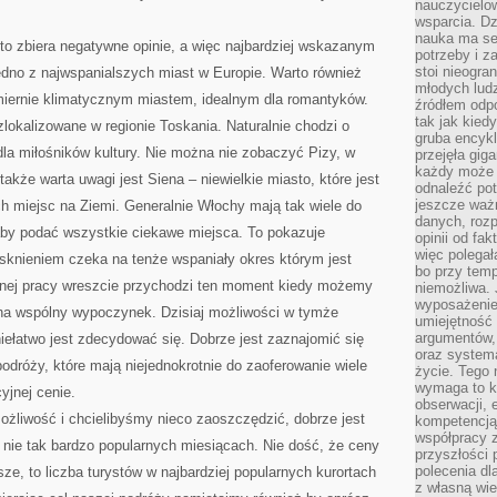
nauczycielow
wsparcia. Dz
nauka ma se
to zbiera negatywne opinie, a więc najbardziej wskazanym
potrzeby i z
stoi nieogra
dno z najwspanialszych miast w Europie. Warto również
młodych lud
zmiernie klimatycznym miastem, idealnym dla romantyków.
źródłem odpo
tak jak kied
lokalizowane w regionie Toskania. Naturalnie chodzi o
gruba encykl
 dla miłośników kultury. Nie można nie zobaczyć Pizy, w
przejęła gig
każdy może 
akże warta uwagi jest Siena – niewielkie miasto, które jest
odnaleźć pot
jeszcze ważn
h miejsc na Ziemi. Generalnie Włochy mają tak wiele do
danych, rozp
 aby podać wszystkie ciekawe miejsca. To pokazuje
opinii od fa
więc polegał
tęsknieniem czeka na tenże wspaniały okres którym jest
bo przy temp
onej pracy wreszcie przychodzi ten moment kiedy możemy
niemożliwa. 
wyposażenie
 na wspólny wypoczynek. Dzisiaj możliwości w tymże
umiejętność
argumentów, 
iełatwo jest zdecydować się. Dobrze jest zaznajomić się
oraz systema
podróży, które mają niejednokrotnie do zaoferowanie wiele
życie. Tego 
wymaga to k
yjnej cenie.
obserwacji, 
ożliwość i chcielibyśmy nieco zaoszczędzić, dobrze jest
kompetencją
współpracy z
ie tak bardzo popularnych miesiącach. Nie dość, że ceny
przyszłości 
polecenia dl
ze, to liczba turystów w najbardziej popularnych kurortach
z własną wi