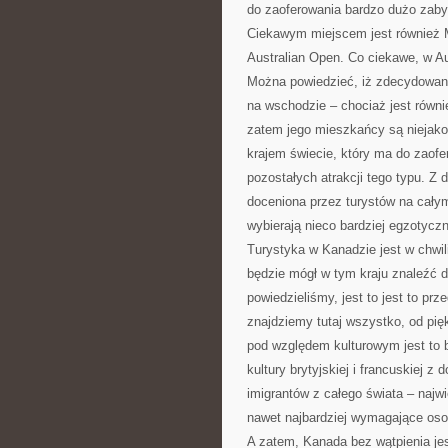
do zaoferowania bardzo dużo zabyt
Ciekawym miejscem jest również M
Australian Open. Co ciekawe, w Aus
Można powiedzieć, iż zdecydowana
na wschodzie – chociaż jest równi
zatem jego mieszkańcy są niejako 
krajem świecie, który ma do zaof
pozostałych atrakcji tego typu. Z 
doceniona przez turystów na cały
wybierają nieco bardziej egzotycz
Turystyka w Kanadzie jest w chwil
będzie mógł w tym kraju znaleźć d
powiedzieliśmy, jest to jest to p
znajdziemy tutaj wszystko, od pię
pod względem kulturowym jest to b
kultury brytyjskiej i francuskiej 
imigrantów z całego świata – najw
nawet najbardziej wymagające oso
A zatem, Kanada bez wątpienia jes