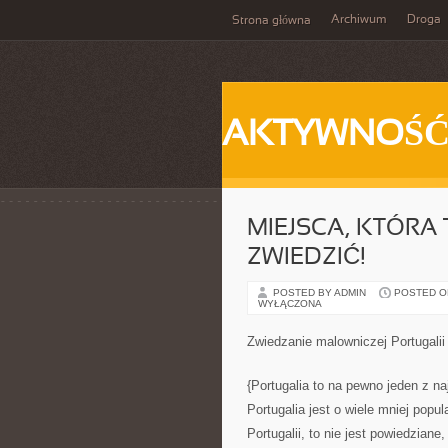
Archiwum
Droga
Strona główna
AKTYWNOŚ
MIEJSCA, KTÓRA 
ZWIEDZIĆ!
POSTED BY ADMIN
POSTED ON 
WYŁĄCZONA
Zwiedzanie malowniczej Portugalii
{Portugalia to na pewno jeden z na
Portugalia jest o wiele mniej popu
Portugalii, to nie jest powiedzian