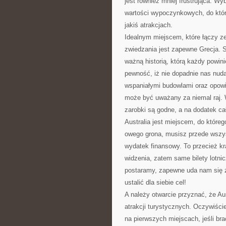
jest również mniej frustrująca. W
wartości wypoczynkowych, do któr
jakiś atrakcjach.
Idealnym miejscem, które łączy z
zwiedzania jest zapewne Grecja. St
ważną historią, którą każdy powin
pewność, iż nie dopadnie nas nu
wspaniałymi budowlami oraz opowieś
może być uważany za niemal raj. W
zarobki są godne, a na dodatek cał
Australia jest miejscem, do któreg
owego grona, musisz przede wszyst
wydatek finansowy. To przecież k
widzenia, zatem same bilety lotni
postaramy, zapewne uda nam się z
ustalić dla siebie cel!
A należy otwarcie przyznać, że Au
atrakcji turystycznych. Oczywiści
na pierwszych miejscach, jeśli b