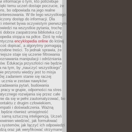
i informacje o tym, kto potrzebuje
ięki temu uczeń dostaje poczucie, że
ns, bo odpowiada na jego realne
ainteresowania. W tle tego wszystkiego
niczony dostęp do informacji. Dla
zi internet bywa oczywistym pierwszym
wiedzi na wszystkie pytania, trochę
yś dobrze zaopatrzona biblioteka czy
opedia stojąca na półce. Dziś tę rolę
antyczna
encyklopedia online
do której
coś dopisać, a algorytmy pomagają
rzebne treści. To jednak sprawia, że
iejsze staje się uczenie filtrowania
oznawania manipulacji i odróżniania
któw. Edukacja przyszłości nie będzie
a na tym, by „nauczyć wszystkiego”,
ie przyrostu wiedzy jest to misja
Jej zadaniem stanie się raczej
 ucznia w zestaw nawyków:
 zadawania pytań, budowania
pracy w grupie, odporności na stres
tycznego rozwijania się przez całe
nie da się w pełni zautomatyzować, bo
ontaktu z drugim człowiekiem,
empatii i doświadczenia. Ważną
 będzie również umiejętność
 samą sztuczną inteligencją. Uczeń
powinien wiedzieć, jak formułować
a systemów, jak łączyć ich odpowiedzi
edzą oraz jak weryfikować otrzymane