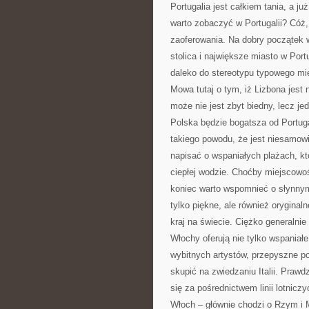
Portugalia jest całkiem tania, a j
warto zobaczyć w Portugalii? Cóż,
zaoferowania. Na dobry początek w
stolica i największe miasto w Por
daleko do stereotypu typowego mie
Mowa tutaj o tym, iż Lizbona jest n
może nie jest zbyt biedny, lecz j
Polska będzie bogatsza od Portugal
takiego powodu, że jest niesamowi
napisać o wspaniałych plażach, któ
ciepłej wodzie. Choćby miejscowo
koniec warto wspomnieć o słynnym 
tylko piękne, ale również oryginal
kraj na świecie. Ciężko generalni
Włochy oferują nie tylko wspaniałe
wybitnych artystów, przepyszne po
skupić na zwiedzaniu Italii. Praw
się za pośrednictwem linii lotnicz
Włoch – głównie chodzi o Rzym i M