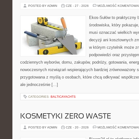
POSTED BY ADMIN
CZE - 27 - 2026
MOŻLIWOŚĆ KOMENTOWA
Ekos-Sułów to praktyczny 
środowiska, który pokazuje,
musi oznaczać wielkich wy
decyzji ani kosztownych zm
w którym czytelnik może zn
podpowiedzi oraz przystępn
codziennych wyborów, domu, zakupów, podróży, gotowania, energii
nowoczesnych rozwiązań wspierających bardziej zrównoważony sty
przygotowana z myślą o osobach, które chcą odkrywać współcz
ale jednocześnie […]
CATEGORIES:
BALTICAYACHTS
KOSMETYKI ZERO WASTE
POSTED BY ADMIN
CZE - 20 - 2026
MOŻLIWOŚĆ KOMENTOWA