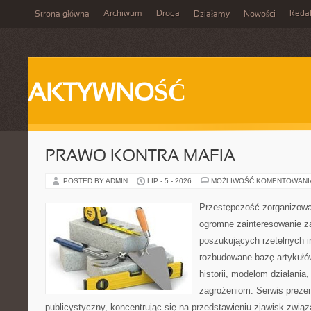
Archiwum
Droga
Reda
Strona główna
Działamy
Nowości
AKTYWNOŚĆ
PRAWO KONTRA MAFIA
POSTED BY ADMIN
LIP - 5 - 2026
MOŻLIWOŚĆ KOMENTOWAN
Przestępczość zorganizowan
ogromne zainteresowanie za
poszukujących rzetelnych i
rozbudowane bazę artykułów
historii, modelom działani
zagrożeniom. Serwis preze
publicystyczny, koncentrując się na przedstawieniu zjawisk związ