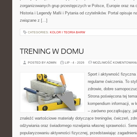
zorganizowanych grup przestępczych w Polsce, Europie oraz na 
Historia i Legendy Mafii i Pytania od czytelników. Portal opisuje 
związane z […]
CATEGORIES:
KOLOR I TEORIA BARW
TRENING W DOMU
POSTED BY ADMIN
LIP - 4 - 2026
MOŻLIWOŚĆ KOMENTOWAN
Sport i aktywność fizyczna 
regularne ćwiczenia. To sty
zdrowie, dobre samopoczuci
Strona poświęcona tej tem
kompendium informacji, w k
– zarówno początkujący, j
znaleźć wartościowe materiały dotyczące treningów, ćwiczeń, zdr
odżywiania oraz świadomego rozwijania własnej sprawności. Serwi
popularyzowaniu aktywności fizycznej, przedstawiając zagadnien