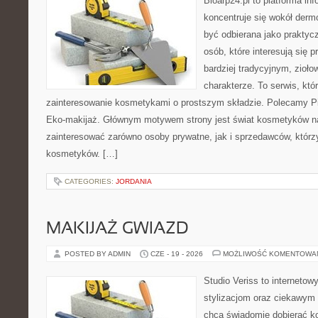
Bioarp24.pl to platforma in
koncentruje się wokół der
być odbierana jako praktycz
osób, które interesują się
bardziej tradycyjnym, zioł
charakterze. To serwis, któ
zainteresowanie kosmetykami o prostszym składzie. Polecamy Pie
Eko-makijaż. Głównym motywem strony jest świat kosmetyków na
zainteresować zarówno osoby prywatne, jak i sprzedawców, któr
kosmetyków. […]
CATEGORIES:
JORDANIA
MAKIJAŻ GWIAZD
POSTED BY ADMIN
CZE - 19 - 2026
MOŻLIWOŚĆ KOMENTOWA
Studio Veriss to internetow
stylizacjom oraz ciekawym
chcą świadomie dobierać k