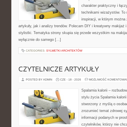
charakter praktyczny i łąc
technikami wizażystów. To 
inspiracji, w którym można
artykuły, jak i analizy trendów. Polecam DIY i kreatywny makijaż 
stylistki. Tematyka strony skupia się przede wszystkim na makijaż
wyłącznie do samego […]
CATEGORIES:
SYLWETKI ARCHITEKTÓW
CZYTELNICZE ARTYKUŁY
POSTED BY ADMIN
CZE - 18 - 2026
MOŻLIWOŚĆ KOMENTOWA
Spalarnia kalorii – rozbud
stylu życia Spalarnia kalori
stworzony z myślą o osobac
zrozumieć temat zdrowej sy
informacji podanych w pros
czytelników, którzy nie chc