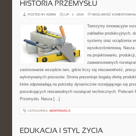
HISTORIA PRZEMYSŁU
POSTED BY ADMIN
LIP - 1 - 2026
MOŻLIWOŚĆ KOMENTOWAN
Tworzymy innowacyjne rozw
zakładów produkcyjnych, d
systemy oraz urządzenia w
wysokociśnieniową. Nasza d
na projektowaniu, produkcji
zaawansowanych rozwiązań,
zastosowanie wszędzie tam, gdzie liczy się niezawodność, precy
wykonywanych procesów. Strona prezentuje bogatą ofertę produktó
które odpowiadają na potrzeby dynamicznie rozwijającego się prz
poszukujących niezawodnych rozwiązań technicznych. Polecam Pr
Przemysłu. Nasza […]
CATEGORIES:
MONTRAVELS
EDUKACJA I STYL ŻYCIA