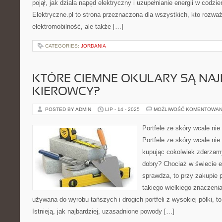
pojął, jak działa napęd elektryczny i uzupełnianie energii w codzi
Elektryczne.pl to strona przeznaczona dla wszystkich, kto rozważ
elektromobilność, ale także […]
CATEGORIES:
JORDANIA
KTÓRE CIEMNE OKULARY SĄ NAJ
KIEROWCY?
POSTED BY ADMIN
LIP - 14 - 2025
MOŻLIWOŚĆ KOMENTOWAN
Portfele ze skóry wcale ni
Portfele ze skóry wcale ni
kupując cokolwiek zderzamy
dobry? Chociaż w świecie el
sprawdza, to przy zakupie p
takiego wielkiego znaczeni
używana do wyrobu tańszych i drogich portfeli z wysokiej półki, 
Istnieją, jak najbardziej, uzasadnione powody […]