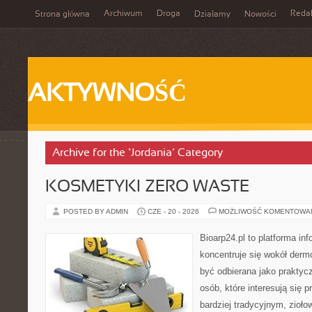
Archiwum
Droga
Reda
Strona główna
Działamy
Nowości
AKTYWNOŚĆ
Archive for the ‘Jordania’ Category
KOSMETYKI ZERO WASTE
POSTED BY ADMIN
CZE - 20 - 2026
MOŻLIWOŚĆ KOMENTOWA
Bioarp24.pl to platforma in
koncentruje się wokół der
być odbierana jako praktycz
osób, które interesują się
bardziej tradycyjnym, zioł