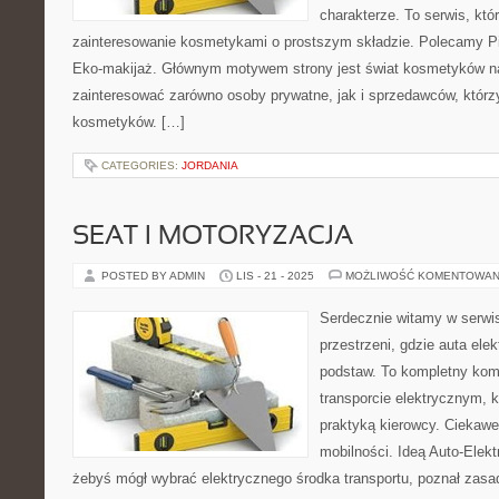
charakterze. To serwis, któ
zainteresowanie kosmetykami o prostszym składzie. Polecamy Pie
Eko-makijaż. Głównym motywem strony jest świat kosmetyków na
zainteresować zarówno osoby prywatne, jak i sprzedawców, któr
kosmetyków. […]
CATEGORIES:
JORDANIA
SEAT I MOTORYZACJA
POSTED BY ADMIN
LIS - 21 - 2025
MOŻLIWOŚĆ KOMENTOWAN
Serdecznie witamy w serwis
przestrzeni, gdzie auta ele
podstaw. To kompletny k
transporcie elektrycznym, k
praktyką kierowcy. Ciekawe
mobilności. Ideą Auto-Elektr
żebyś mógł wybrać elektrycznego środka transportu, poznał zasad