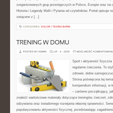
zorganizowanych grup przestępczych w Polsce, Europie oraz na 
Historia i Legendy Mafii i Pytania od czytelników. Portal opisuje 
związane z […]
CATEGORIES:
KOLOR I TEORIA BARW
TRENING W DOMU
POSTED BY ADMIN
LIP - 4 - 2026
MOŻLIWOŚĆ KOMENTOWAN
Sport i aktywność fizyczna 
regularne ćwiczenia. To sty
zdrowie, dobre samopoczuci
Strona poświęcona tej tem
kompendium informacji, w k
– zarówno początkujący, j
znaleźć wartościowe materiały dotyczące treningów, ćwiczeń, zdr
odżywiania oraz świadomego rozwijania własnej sprawności. Serwi
popularyzowaniu aktywności fizycznej, przedstawiając zagadnien