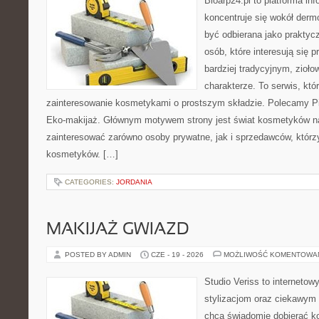
Bioarp24.pl to platforma in
koncentruje się wokół der
być odbierana jako praktycz
osób, które interesują się
bardziej tradycyjnym, zioł
charakterze. To serwis, któ
zainteresowanie kosmetykami o prostszym składzie. Polecamy Pie
Eko-makijaż. Głównym motywem strony jest świat kosmetyków na
zainteresować zarówno osoby prywatne, jak i sprzedawców, któr
kosmetyków. […]
CATEGORIES:
JORDANIA
MAKIJAŻ GWIAZD
POSTED BY ADMIN
CZE - 19 - 2026
MOŻLIWOŚĆ KOMENTOWA
Studio Veriss to internetow
stylizacjom oraz ciekawym
chcą świadomie dobierać k