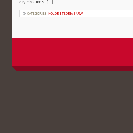
czytelnik może […]
CATEGORIES:
KOLOR I TEORIA BARW