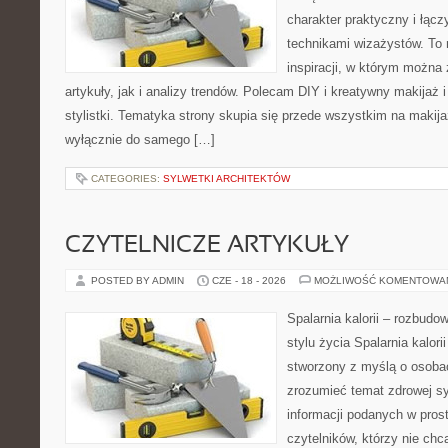
charakter praktyczny i łąc
technikami wizażystów. To 
inspiracji, w którym można
artykuły, jak i analizy trendów. Polecam DIY i kreatywny makijaż 
stylistki. Tematyka strony skupia się przede wszystkim na makijaż
wyłącznie do samego […]
CATEGORIES:
SYLWETKI ARCHITEKTÓW
CZYTELNICZE ARTYKUŁY
POSTED BY ADMIN
CZE - 18 - 2026
MOŻLIWOŚĆ KOMENTOWA
Spalarnia kalorii – rozbud
stylu życia Spalarnia kalori
stworzony z myślą o osobac
zrozumieć temat zdrowej sy
informacji podanych w pros
czytelników, którzy nie chc