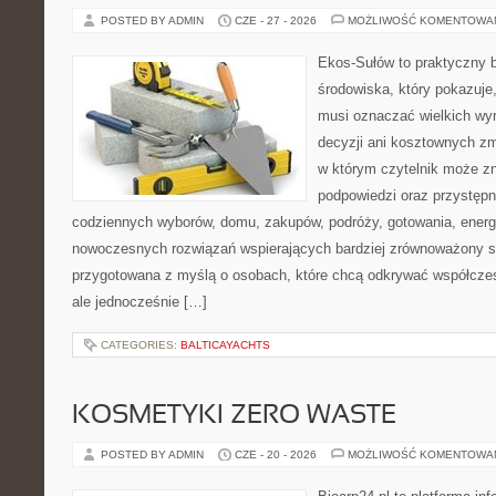
POSTED BY ADMIN
CZE - 27 - 2026
MOŻLIWOŚĆ KOMENTOWA
Ekos-Sułów to praktyczny 
środowiska, który pokazuje,
musi oznaczać wielkich wy
decyzji ani kosztownych zm
w którym czytelnik może zn
podpowiedzi oraz przystępn
codziennych wyborów, domu, zakupów, podróży, gotowania, energii
nowoczesnych rozwiązań wspierających bardziej zrównoważony sty
przygotowana z myślą o osobach, które chcą odkrywać współcz
ale jednocześnie […]
CATEGORIES:
BALTICAYACHTS
KOSMETYKI ZERO WASTE
POSTED BY ADMIN
CZE - 20 - 2026
MOŻLIWOŚĆ KOMENTOWA