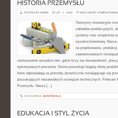
HISTORIA PRZEMYSŁU
POSTED BY ADMIN
LIP - 1 - 2026
MOŻLIWOŚĆ KOMENTOWAN
Tworzymy innowacyjne rozw
zakładów produkcyjnych, d
systemy oraz urządzenia w
wysokociśnieniową. Nasza d
na projektowaniu, produkcji
zaawansowanych rozwiązań,
zastosowanie wszędzie tam, gdzie liczy się niezawodność, precy
wykonywanych procesów. Strona prezentuje bogatą ofertę produktó
które odpowiadają na potrzeby dynamicznie rozwijającego się prz
poszukujących niezawodnych rozwiązań technicznych. Polecam Pr
Przemysłu. Nasza […]
CATEGORIES:
MONTRAVELS
EDUKACJA I STYL ŻYCIA