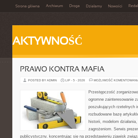
Archiwum
Droga
Reda
Strona główna
Działamy
Nowości
AKTYWNOŚĆ
PRAWO KONTRA MAFIA
POSTED BY ADMIN
LIP - 5 - 2026
MOŻLIWOŚĆ KOMENTOWAN
Przestępczość zorganizowan
ogromne zainteresowanie za
poszukujących rzetelnych i
rozbudowane bazę artykułów
historii, modelom działani
zagrożeniom. Serwis preze
publicystyczny, koncentrując się na przedstawieniu zjawisk związ