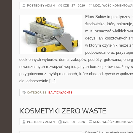
POSTED BY ADMIN
CZE - 27 - 2026
MOŻLIWOŚĆ KOMENTOWA
Ekos-Sułów to praktyczny 
środowiska, który pokazuje,
musi oznaczać wielkich wy
decyzji ani kosztownych zm
w którym czytelnik może zn
podpowiedzi oraz przystępn
codziennych wyborów, domu, zakupów, podróży, gotowania, energii
nowoczesnych rozwiązań wspierających bardziej zrównoważony sty
przygotowana z myślą o osobach, które chcą odkrywać współcz
ale jednocześnie […]
CATEGORIES:
BALTICAYACHTS
KOSMETYKI ZERO WASTE
POSTED BY ADMIN
CZE - 20 - 2026
MOŻLIWOŚĆ KOMENTOWA