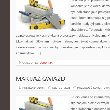
Bioarp24.pl to platforma in
koncentruje się wokół der
być odbierana jako praktycz
osób, które interesują się
bardziej tradycyjnym, zioł
charakterze. To serwis, któ
zainteresowanie kosmetykami o prostszym składzie. Polecamy Pie
Eko-makijaż. Głównym motywem strony jest świat kosmetyków na
zainteresować zarówno osoby prywatne, jak i sprzedawców, któr
kosmetyków. […]
CATEGORIES:
JORDANIA
MAKIJAŻ GWIAZD
POSTED BY ADMIN
CZE - 19 - 2026
MOŻLIWOŚĆ KOMENTOWA
Studio Veriss to internetow
stylizacjom oraz ciekawym
chcą świadomie dobierać k