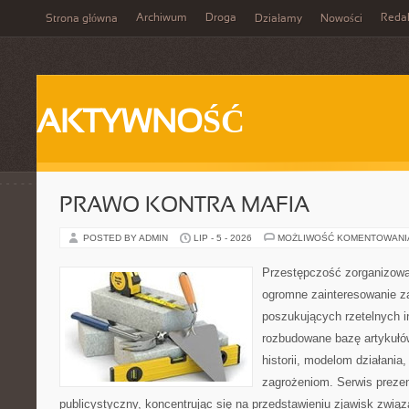
Archiwum
Droga
Reda
Strona główna
Działamy
Nowości
AKTYWNOŚĆ
PRAWO KONTRA MAFIA
POSTED BY ADMIN
LIP - 5 - 2026
MOŻLIWOŚĆ KOMENTOWAN
Przestępczość zorganizowan
ogromne zainteresowanie za
poszukujących rzetelnych i
rozbudowane bazę artykułów
historii, modelom działani
zagrożeniom. Serwis preze
publicystyczny, koncentrując się na przedstawieniu zjawisk związ