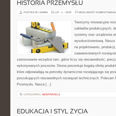
HISTORIA PRZEMYSŁU
POSTED BY ADMIN
LIP - 1 - 2026
MOŻLIWOŚĆ KOMENTOWAN
Tworzymy innowacyjne rozw
zakładów produkcyjnych, d
systemy oraz urządzenia w
wysokociśnieniową. Nasza d
na projektowaniu, produkcji
zaawansowanych rozwiązań,
zastosowanie wszędzie tam, gdzie liczy się niezawodność, precy
wykonywanych procesów. Strona prezentuje bogatą ofertę produktó
które odpowiadają na potrzeby dynamicznie rozwijającego się prz
poszukujących niezawodnych rozwiązań technicznych. Polecam Pr
Przemysłu. Nasza […]
CATEGORIES:
MONTRAVELS
EDUKACJA I STYL ŻYCIA