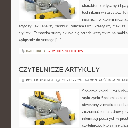
charakter praktyczny i łąc
technikami wizażystów. To 
inspiracji, w którym można
artykuły, jak i analizy trendów. Polecam DIY i kreatywny makijaż 
stylistki. Tematyka strony skupia się przede wszystkim na makijaż
wyłącznie do samego […]
CATEGORIES:
SYLWETKI ARCHITEKTÓW
CZYTELNICZE ARTYKUŁY
POSTED BY ADMIN
CZE - 18 - 2026
MOŻLIWOŚĆ KOMENTOWA
Spalarnia kalorii – rozbud
stylu życia Spalarnia kalori
stworzony z myślą o osobac
zrozumieć temat zdrowej sy
informacji podanych w pros
czytelników, którzy nie chc