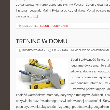
zorganizowanych grup przestępczych w Polsce, Europie oraz na 
Historia i Legendy Mafii i Pytania od czytelników. Portal opisuje 
związane z […]
CATEGORIES:
KOLOR I TEORIA BARW
TRENING W DOMU
POSTED BY ADMIN
LIP - 4 - 2026
MOŻLIWOŚĆ KOMENTOWAN
Sport i aktywność fizyczna 
regularne ćwiczenia. To sty
zdrowie, dobre samopoczuci
Strona poświęcona tej tem
kompendium informacji, w k
– zarówno początkujący, j
znaleźć wartościowe materiały dotyczące treningów, ćwiczeń, zdr
odżywiania oraz świadomego rozwijania własnej sprawności. Serwi
popularyzowaniu aktywności fizycznej, przedstawiając zagadnien