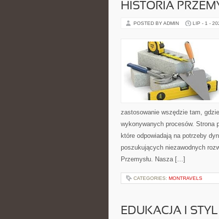
HISTORIA PRZEM
POSTED BY ADMIN
LIP - 1 - 2
zastosowanie wszędzie tam, gdzie
wykonywanych procesów. Strona pre
które odpowiadają na potrzeby dyn
poszukujących niezawodnych rozwi
Przemysłu. Nasza […]
CATEGORIES:
MONTRAVELS
EDUKACJA I STYL