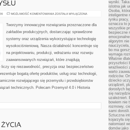
wyniki. Taka 
YSŁU
istotna jak 
Osoba, która
HISTORIA
026
MOŻLIWOŚĆ KOMENTOWANIA
ZOSTAŁA WYŁĄCZONA
inteligentne
PRZEMYSŁU
rynku pracy,
oznacza to j
Tworzymy innowacyjne rozwiązania przeznaczone dla
wszystkie p
zakładów produkcyjnych, dostarczając sprawdzone
bezpieczne r
emocjonalne 
systemy oraz urządzenia wykorzystujące technologię
algorytm nie
nauczyciela,
wysokociśnieniową. Nasza działalność koncentruje się
bo ma gorszy
na projektowaniu, produkcji, wdrażaniu oraz rozwoju
wymaga rozmo
Właśnie dlat
zaawansowanych rozwiązań, które znajdują
przyszłości 
 liczy się niezawodność, precyzja oraz bezpieczeństwo
wrażliwości
warto zauważ
zentuje bogatą ofertę produktów, usług oraz technologii,
rodziców. On
dziecko uczy
amicznie rozwijającego się przemysłu i przedsiębiorstw
urządzeń, pla
ązań technicznych. Polecam Przemysł 4.0 i Historia
dorosłych bę
się narzędzi
uzależnień. 
bowiem nie t
rozmowy, cie
sami dorośli.
Sztuczna int
kojarzyła się
natomiast wc
 ŻYCIA
domów jako r