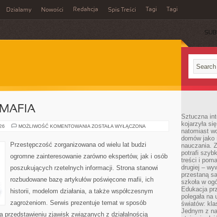
Redakcja
Tagi
Tagi
Działamy
Nowości
Spis Treści
SUB
Ć
MAFIA
Sztuczna int
kojarzyła się
PRAWO
026
MOŻLIWOŚĆ KOMENTOWANIA
ZOSTAŁA WYŁĄCZONA
natomiast wc
KONTRA
MAFIA
domów jako r
Przestępczość zorganizowana od wielu lat budzi
nauczania. Z
potrafi szyb
ogromne zainteresowanie zarówno ekspertów, jak i osób
treści i po
drugiej – wy
poszukujących rzetelnych informacji. Strona stanowi
przestaną sa
rozbudowane bazę artykułów poświęcone mafii, ich
szkoła w og
Edukacja prz
historii, modelom działania, a także współczesnym
polegała na
zagrożeniom. Serwis prezentuje temat w sposób
światów: kla
Jednym z na
na przedstawieniu zjawisk związanych z działalnością