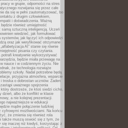
pracy w grupie, odporności na stres
tycznego rozwijania się przez całe
nie da się w pełni zautomatyzować, bo
ontaktu z drugim człowiekiem,
empatii i doświadczenia. Ważną
 będzie również umiejętność
 samą sztuczną inteligencją. Uczeń
powinien wiedzieć, jak formułować
a systemów, jak łączyć ich odpowiedzi
edzą oraz jak weryfikować otrzymane
„alfabetyzacja AI” stanie się równie
umiejętność pisania czy czytania.
 potrafi kreatywnie wykorzystywać
 narzędzia, będzie miała przewagę na
 w nauce i w codziennym życiu. Nie
ednak, że technologia rozwiąże
roblemy szkoły. Nadal potrzebne będą
elacje, przyjazna atmosfera, wsparcie
i troska o dobrostan uczniów. Żaden
 zastąpi uważnego spojrzenia
 który dostrzeże, że ktoś siedzi cicho,
 dzień, albo że konflikt w klasie
wy, a nie kolejnej prezentacji.
ego najważniejsze w edukacji
będzie mądre połączenie ludzkiej
 z cyfrowymi możliwościami. Na końcu
yć, że zmienia się również rola
i także muszą oswoić się z tym, że
 się inaczej niż kiedyś, korzystając z
tform i inteligentnych aplikacji. Od