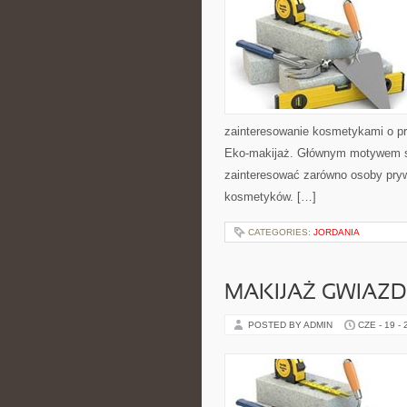
zainteresowanie kosmetykami o pr
Eko-makijaż. Głównym motywem st
zainteresować zarówno osoby pryw
kosmetyków. […]
CATEGORIES:
JORDANIA
MAKIJAŻ GWIAZD
POSTED BY ADMIN
CZE - 19 -