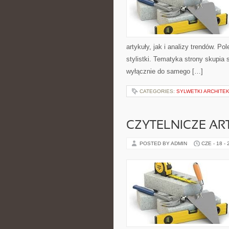
artykuły, jak i analizy trendów. P
stylistki. Tematyka strony skupia 
wyłącznie do samego […]
CATEGORIES:
SYLWETKI ARCHITE
CZYTELNICZE AR
POSTED BY ADMIN
CZE - 18 -