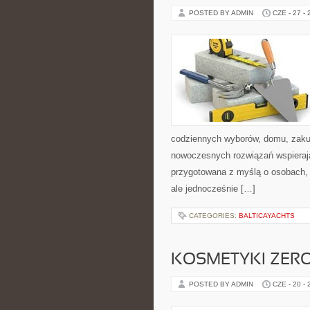
POSTED BY ADMIN
CZE - 27 -
codziennych wyborów, domu, zakupó
nowoczesnych rozwiązań wspierają
przygotowana z myślą o osobach,
ale jednocześnie […]
CATEGORIES:
BALTICAYACHTS
KOSMETYKI ZER
POSTED BY ADMIN
CZE - 20 -