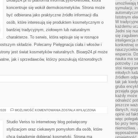
Bioarp24.pl to platforma informacyjno-ofertowa, która
umożliwiają 
koncentruje się wokół dermokosmetyków. Strona może
symulacji, i
automatyczn
być odbierana jako praktyczne źródło informacji dla
Istotnym ele
W tradycyjne
osób, które interesują się produktem kosmetycznym o
każdemu ucz
bardziej tradycyjnym, ziołowym lub naturalnym
Jedni się nu
się zagubien
charakterze. To serwis, która wpisuje się w rosnące
inteligencja
ostszym składzie. Polecamy Pielęgnacja ciała i włosów i
konkretnej 
nauczycielow
rony jest świat kosmetyków naturalnych. Bioarp24.pl może
wsparcia. Dz
nauka ma se
atne, jak i sprzedawców, którzy poszukują różnorodnych
potrzeby i z
stoi nieogra
młodych lud
źródłem odpo
tak jak kied
gruba encykl
przejęła gig
każdy może 
odnaleźć pot
jeszcze ważn
danych, rozp
MAKIJAŻ
 2026
MOŻLIWOŚĆ KOMENTOWANIA
ZOSTAŁA WYŁĄCZONA
GWIAZD
opinii od fa
więc polegał
Studio Veriss to internetowy blog poświęcony
bo przy temp
niemożliwa. 
stylizacjom oraz ciekawym pomysłom dla osób, które
wyposażenie
chcą świadomie dobierać kosmetyki. Strona ma
umiejętność