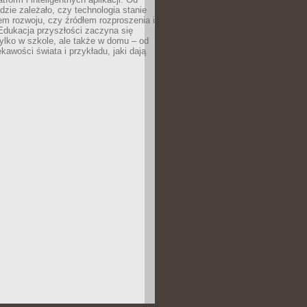
dzie zależało, czy technologia stanie
em rozwoju, czy źródłem rozproszenia i
Edukacja przyszłości zaczyna się
ylko w szkole, ale także w domu – od
kawości świata i przykładu, jaki dają