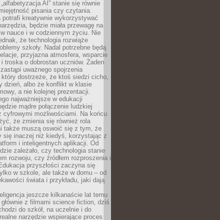
„alfabetyzacja AI” stanie się równie
umiejętność pisania czy czytania.
 potrafi kreatywnie wykorzystywać
 narzędzia, będzie miała przewagę na
 w nauce i w codziennym życiu. Nie
ednak, że technologia rozwiąże
roblemy szkoły. Nadal potrzebne będą
elacje, przyjazna atmosfera, wsparcie
i troska o dobrostan uczniów. Żaden
 zastąpi uważnego spojrzenia
 który dostrzeże, że ktoś siedzi cicho,
 dzień, albo że konflikt w klasie
wy, a nie kolejnej prezentacji.
ego najważniejsze w edukacji
będzie mądre połączenie ludzkiej
 z cyfrowymi możliwościami. Na końcu
yć, że zmienia się również rola
i także muszą oswoić się z tym, że
 się inaczej niż kiedyś, korzystając z
tform i inteligentnych aplikacji. Od
dzie zależało, czy technologia stanie
em rozwoju, czy źródłem rozproszenia i
Edukacja przyszłości zaczyna się
ylko w szkole, ale także w domu – od
kawości świata i przykładu, jaki dają
eligencja jeszcze kilkanaście lat temu
 głównie z filmami science fiction, dziś
hodzi do szkół, na uczelnie i do
ealne narzędzie wspierające proces