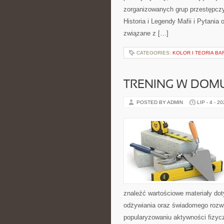
zorganizowanych grup przestępczy
Historia i Legendy Mafii i Pytania
związane z […]
CATEGORIES:
KOLOR I TEORIA BA
TRENING W DOM
POSTED BY ADMIN
LIP - 4 - 2
znaleźć wartościowe materiały dot
odżywiania oraz świadomego rozwij
popularyzowaniu aktywności fizyc