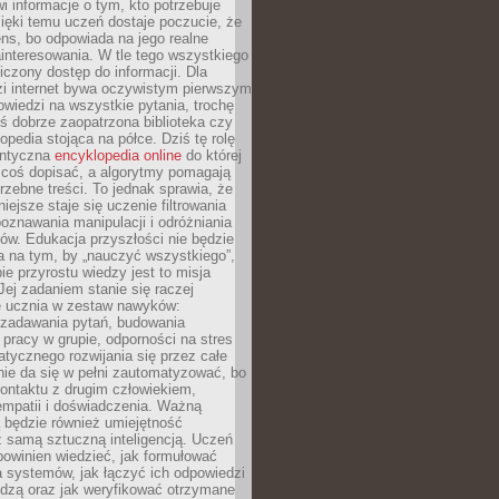
i informacje o tym, kto potrzebuje
ięki temu uczeń dostaje poczucie, że
ns, bo odpowiada na jego realne
ainteresowania. W tle tego wszystkiego
niczony dostęp do informacji. Dla
zi internet bywa oczywistym pierwszym
wiedzi na wszystkie pytania, trochę
yś dobrze zaopatrzona biblioteka czy
opedia stojąca na półce. Dziś tę rolę
antyczna
encyklopedia online
do której
coś dopisać, a algorytmy pomagają
rzebne treści. To jednak sprawia, że
iejsze staje się uczenie filtrowania
oznawania manipulacji i odróżniania
któw. Edukacja przyszłości nie będzie
a na tym, by „nauczyć wszystkiego”,
ie przyrostu wiedzy jest to misja
Jej zadaniem stanie się raczej
 ucznia w zestaw nawyków:
 zadawania pytań, budowania
pracy w grupie, odporności na stres
tycznego rozwijania się przez całe
nie da się w pełni zautomatyzować, bo
ontaktu z drugim człowiekiem,
empatii i doświadczenia. Ważną
 będzie również umiejętność
 samą sztuczną inteligencją. Uczeń
powinien wiedzieć, jak formułować
a systemów, jak łączyć ich odpowiedzi
edzą oraz jak weryfikować otrzymane