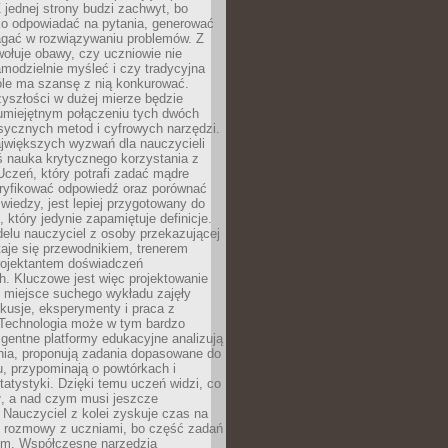
 jednej strony budzi zachwyt, bo
ko odpowiadać na pytania, generować
magać w rozwiązywaniu problemów. Z
wołuje obawy, czy uczniowie nie
modzielnie myśleć i czy tradycyjna
óle ma szansę z nią konkurować.
yszłości w dużej mierze będzie
 umiejętnym połączeniu tych dwóch
sycznych metod i cyfrowych narzędzi.
jwiększych wyzwań dla nauczycieli
iś nauka krytycznego korzystania z
 Uczeń, który potrafi zadać mądre
eryfikować odpowiedź oraz porównać
 wiedzy, jest lepiej przygotowany do
, który jedynie zapamiętuje definicje.
elu nauczyciel z osoby przekazującej
taje się przewodnikiem, trenerem
projektantem doświadczeń
. Kluczowe jest więc projektowanie
by miejsce suchego wykładu zajęły
skusje, eksperymenty i praca z
Technologia może w tym bardzo
igentne platformy edukacyjne analizują
nia, proponują zadania dopasowane do
, przypominają o powtórkach i
statystyki. Dzięki temu uczeń widzi, co
ł, a nad czym musi jeszcze
Nauczyciel z kolei zyskuje czas na
e rozmowy z uczniami, bo część zadań
em. Współczesne narzędzia