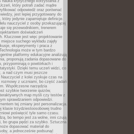
iś nauka krytycznego korzystania z
 Uczeń, który potrafi zadać mądre
eryfikować odpowiedź oraz porównać
 wiedzy, jest lepiej przygotowany do
, który jedynie zapamiętuje definicje.
elu nauczyciel z osoby przekazującej
taje się przewodnikiem, trenerem
projektantem doświadczeń
. Kluczowe jest więc projektowanie
by miejsce suchego wykładu zajęły
skusje, eksperymenty i praca z
Technologia może w tym bardzo
igentne platformy edukacyjne analizują
nia, proponują zadania dopasowane do
, przypominają o powtórkach i
statystyki. Dzięki temu uczeń widzi, co
ł, a nad czym musi jeszcze
Nauczyciel z kolei zyskuje czas na
e rozmowy z uczniami, bo część zadań
em. Współczesne narzędzia
też szybkie tworzenie quizów,
nteraktywnych map myśli czy testów z
ym sprawdzaniem odpowiedzi.
mentem tej zmiany jest personalizacja.
j klasie trzydziestoosobowej trudno
niowi poświęcić tyle samo czasu.
dzą, bo tempo jest za wolne, inni czują
i, bo grupa pędzi za szybko. Sztuczna
 może dopasować materiał do
osoby, a jednocześnie podsunąć