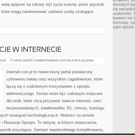
z wolą spojrzeć na zdrowy styl życia szerzej: przez pryzmat
dorosłych bę
się narzędzi
, które mogą zainteresować zarówno osoby szukające
uzależnień. 
bowiem nie t
rozmowy, cie
sami dorośli.
CJE W INTERNECIE
PRAWO
 2026
MOŻLIWOŚĆ KOMENTOWANIA
ZOSTAŁA WYŁĄCZONA
I
REGULACJE
W
Internat.com.pl to nowoczesny portal poświęcony
INTERNECIE
cyfrowemu światu oraz wszystkim zagadnieniom, które
łączą się z codziennym korzystaniem z sprzętu
elektronicznego. Strona może być ciekawym miejscem
dla osób, które chcą przyswoić świecie internetu, sieci
bezprzewodowych, światłowodów, 5G, chmury, hostingu,
ych rozwiązań technologicznych. Nowości na stronie:
ty i Recenzje Sprzętu. To witryna, w którym nowoczesna
posób przystępny. Zamiast niepotrzebnego komplikowania,