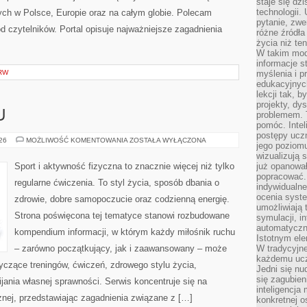
staje się dz
technologii.
ch w Polsce, Europie oraz na całym globie. Polecam
pytanie, zw
 od czytelników. Portal opisuje najważniejsze zagadnienia
różne źródła
życia niż ten
W takim mod
informacje s
RW
myślenia i 
edukacyjnych
lekcji tak, 
projekty, dy
U
problemem. 
pomóc. Intel
postępy ucz
TRENING
026
MOŻLIWOŚĆ KOMENTOWANIA
ZOSTAŁA WYŁĄCZONA
jego poziomu
W
DOMU
wizualizują 
Sport i aktywność fizyczna to znacznie więcej niż tylko
już opanowa
popracować. 
regularne ćwiczenia. To styl życia, sposób dbania o
indywidualn
ocenia syst
zdrowie, dobre samopoczucie oraz codzienną energię.
umożliwiają 
Strona poświęcona tej tematyce stanowi rozbudowane
symulacji, i
automatyczn
kompendium informacji, w którym każdy miłośnik ruchu
Istotnym ele
– zarówno początkujący, jak i zaawansowany – może
W tradycyjne
każdemu ucz
yczące treningów, ćwiczeń, zdrowego stylu życia,
Jedni się nu
się zagubien
ania własnej sprawności. Serwis koncentruje się na
inteligencja
znej, przedstawiając zagadnienia związane z […]
konkretnej 