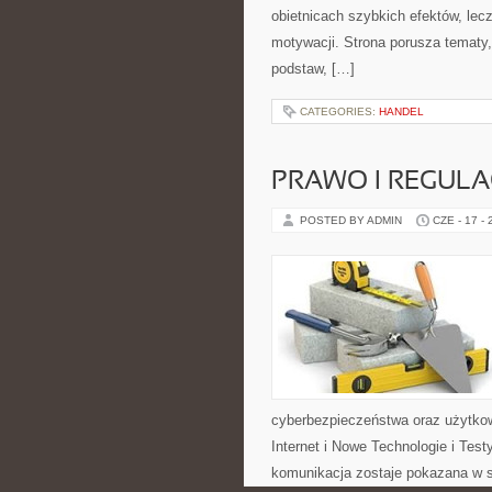
obietnicach szybkich efektów, lec
motywacji. Strona porusza tematy
podstaw, […]
CATEGORIES:
HANDEL
PRAWO I REGULA
POSTED BY ADMIN
CZE - 17 -
cyberbezpieczeństwa oraz użytkow
Internet i Nowe Technologie i Tes
komunikacja zostaje pokazana w s