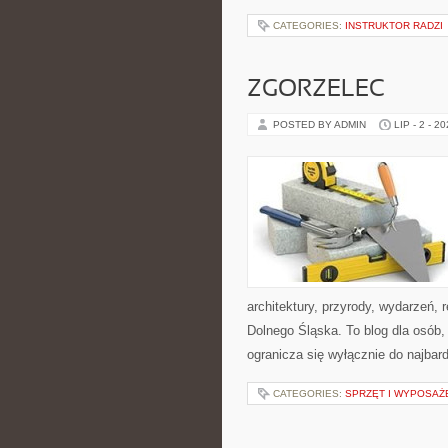
CATEGORIES:
INSTRUKTOR RADZI
ZGORZELEC
POSTED BY ADMIN
LIP - 2 - 2
architektury, przyrody, wydarzeń,
Dolnego Śląska. To blog dla osób,
ogranicza się wyłącznie do najbard
CATEGORIES:
SPRZĘT I WYPOSAŻ