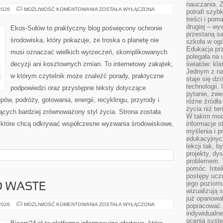
nauczania. Z
EDUKACJA
 2026
MOŻLIWOŚĆ KOMENTOWANIA
ZOSTAŁA WYŁĄCZONA
potrafi szyb
I
treści i po
STYL
ŻYCIA
drugiej – wy
Ekos-Sułów to praktyczny blog poświęcony ochronie
przestaną sa
środowiska, który pokazuje, że troska o planetę nie
szkoła w og
Edukacja prz
musi oznaczać wielkich wyrzeczeń, skomplikowanych
polegała na
decyzji ani kosztownych zmian. To internetowy zakątek,
światów: kla
Jednym z na
w którym czytelnik może znaleźć porady, praktyczne
staje się dz
technologii.
podpowiedzi oraz przystępne teksty dotyczące
pytanie, zw
w, podróży, gotowania, energii, recyklingu, przyrody i
różne źródła
życia niż ten
cych bardziej zrównoważony styl życia. Strona została
W takim mod
 które chcą odkrywać współczesne wyzwania środowiskowe,
informacje s
myślenia i 
edukacyjnych
lekcji tak, 
projekty, dy
problemem. 
pomóc. Intel
postępy ucz
jego poziomu
O WASTE
wizualizują 
już opanowa
KOSMETYKI
 2026
MOŻLIWOŚĆ KOMENTOWANIA
ZOSTAŁA WYŁĄCZONA
popracować. 
ZERO
indywidualn
WASTE
ocenia syst