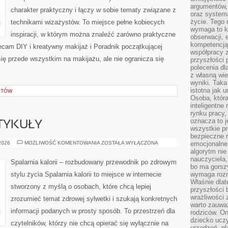
argumentów, 
charakter praktyczny i łączy w sobie tematy związane z
oraz systema
życie. Tego 
technikami wizażystów. To miejsce pełne kobiecych
wymaga to k
inspiracji, w którym można znaleźć zarówno praktyczne
obserwacji, 
kompetencją
olecam DIY i kreatywny makijaż i Poradnik początkującej
współpracy z
się przede wszystkim na makijażu, ale nie ogranicza się
przyszłości 
polecenia dl
z własną wi
wyniki. Taka 
istotna jak 
KTÓW
Osoba, która
inteligentne
rynku pracy,
oznacza to j
TYKUŁY
wszystkie p
bezpieczne r
CZYTELNICZE
 2026
MOŻLIWOŚĆ KOMENTOWANIA
ZOSTAŁA WYŁĄCZONA
emocjonalne 
ARTYKUŁY
algorytm nie
nauczyciela,
Spalarnia kalorii – rozbudowany przewodnik po zdrowym
bo ma gorszy
stylu życia Spalarnia kalorii to miejsce w internecie
wymaga rozmo
Właśnie dlat
stworzony z myślą o osobach, które chcą lepiej
przyszłości 
wrażliwości
zrozumieć temat zdrowej sylwetki i szukają konkretnych
warto zauważ
informacji podanych w prosty sposób. To przestrzeń dla
rodziców. On
dziecko uczy
czytelników, którzy nie chcą opierać się wyłącznie na
urządzeń, pla