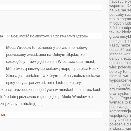
nauczycielow
wsparcia. Dz
nauka ma se
potrzeby i z
stoi nieogra
młodych lud
źródłem odpo
tak jak kied
gruba encykl
ZGORZELEC
026
MOŻLIWOŚĆ KOMENTOWANIA
ZOSTAŁA WYŁĄCZONA
przejęła gig
każdy może 
Moda Wrocław to różnorodny serwis internetowy
odnaleźć pot
jeszcze ważn
poświęcony zwiedzaniu na Dolnym Śląsku, ze
danych, rozp
szczególnym uwzględnieniem Wrocławia oraz miast,
opinii od fa
więc polegał
które tworzą niezwykle ciekawą mapę tej części Polski.
bo przy temp
Strona jest portalem, w którym można znaleźć ciekawe
niemożliwa. 
wyposażenie
opisy dotyczące zwiedzania, historii, kultury,
umiejętność
argumentów, 
 rekreacji oraz codziennego życia w miastach i miasteczkach
oraz systema
 które lubią poznawać region głębiej. Moda Wrocław nie
życie. Tego 
wymaga to k
ziej znanych atrakcji, […]
obserwacji, 
kompetencją
współpracy z
ENIE
przyszłości 
polecenia dl
z własną wi