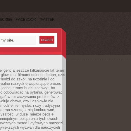
SCRIBE
FACEBOOK
TWITTER
eligencja jeszcze kilkanaście lat temu
 głównie z filmami science fiction, dziś
hodzi do szkół, na uczelnie i do
ealne narzędzie wspierające proces
 jednej strony budzi zachwyt, bo
ko odpowiadać na pytania, generować
magać w rozwiązywaniu problemów. Z
wołuje obawy, czy uczniowie nie
modzielnie myśleć i czy tradycyjna
óle ma szansę z nią konkurować.
yszłości w dużej mierze będzie
 umiejętnym połączeniu tych dwóch
sycznych metod i cyfrowych narzędzi.
jwiększych wyzwań dla nauczycieli