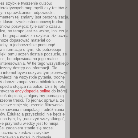
też szybkie tworzenie quizów,
nteraktywnych map myśli czy testów z
ym sprawdzaniem odpowiedzi.
mentem tej zmiany jest personalizacja.
j klasie trzydziestoosobowej trudno
niowi poświęcić tyle samo czasu.
dzą, bo tempo jest za wolne, inni czują
i, bo grupa pędzi za szybko. Sztuczna
 może dopasować materiał do
osoby, a jednocześnie podsunąć
i informacje o tym, kto potrzebuje
ięki temu uczeń dostaje poczucie, że
ns, bo odpowiada na jego realne
ainteresowania. W tle tego wszystkiego
niczony dostęp do informacji. Dla
zi internet bywa oczywistym pierwszym
wiedzi na wszystkie pytania, trochę
yś dobrze zaopatrzona biblioteka czy
opedia stojąca na półce. Dziś tę rolę
antyczna
encyklopedia online
do której
coś dopisać, a algorytmy pomagają
rzebne treści. To jednak sprawia, że
iejsze staje się uczenie filtrowania
oznawania manipulacji i odróżniania
któw. Edukacja przyszłości nie będzie
a na tym, by „nauczyć wszystkiego”,
ie przyrostu wiedzy jest to misja
Jej zadaniem stanie się raczej
 ucznia w zestaw nawyków:
 zadawania pytań, budowania