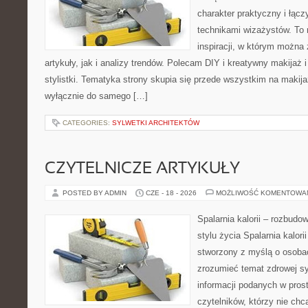
charakter praktyczny i łąc
technikami wizażystów. To 
inspiracji, w którym można
artykuły, jak i analizy trendów. Polecam DIY i kreatywny makijaż 
stylistki. Tematyka strony skupia się przede wszystkim na makijaż
wyłącznie do samego […]
CATEGORIES:
SYLWETKI ARCHITEKTÓW
CZYTELNICZE ARTYKUŁY
POSTED BY ADMIN
CZE - 18 - 2026
MOŻLIWOŚĆ KOMENTOWA
Spalarnia kalorii – rozbud
stylu życia Spalarnia kalori
stworzony z myślą o osobac
zrozumieć temat zdrowej sy
informacji podanych w pros
czytelników, którzy nie chc