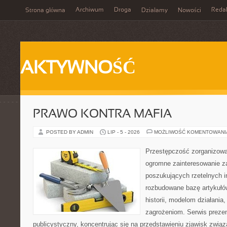
Archiwum
Droga
Reda
Strona główna
Działamy
Nowości
AKTYWNOŚĆ
PRAWO KONTRA MAFIA
POSTED BY ADMIN
LIP - 5 - 2026
MOŻLIWOŚĆ KOMENTOWAN
Przestępczość zorganizowan
ogromne zainteresowanie za
poszukujących rzetelnych i
rozbudowane bazę artykułów
historii, modelom działani
zagrożeniom. Serwis preze
publicystyczny, koncentrując się na przedstawieniu zjawisk związ