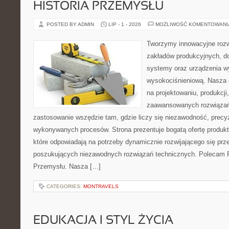
HISTORIA PRZEMYSŁU
POSTED BY ADMIN
LIP - 1 - 2026
MOŻLIWOŚĆ KOMENTOWAN
Tworzymy innowacyjne rozw
zakładów produkcyjnych, d
systemy oraz urządzenia w
wysokociśnieniową. Nasza d
na projektowaniu, produkcji
zaawansowanych rozwiązań,
zastosowanie wszędzie tam, gdzie liczy się niezawodność, precy
wykonywanych procesów. Strona prezentuje bogatą ofertę produktó
które odpowiadają na potrzeby dynamicznie rozwijającego się prz
poszukujących niezawodnych rozwiązań technicznych. Polecam Pr
Przemysłu. Nasza […]
CATEGORIES:
MONTRAVELS
EDUKACJA I STYL ŻYCIA