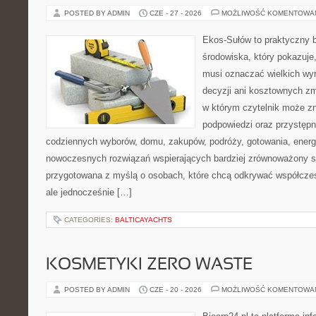
POSTED BY ADMIN
CZE - 27 - 2026
MOŻLIWOŚĆ KOMENTOWA
Ekos-Sułów to praktyczny 
środowiska, który pokazuje,
musi oznaczać wielkich wy
decyzji ani kosztownych zm
w którym czytelnik może zn
podpowiedzi oraz przystępn
codziennych wyborów, domu, zakupów, podróży, gotowania, energii
nowoczesnych rozwiązań wspierających bardziej zrównoważony sty
przygotowana z myślą o osobach, które chcą odkrywać współcz
ale jednocześnie […]
CATEGORIES:
BALTICAYACHTS
KOSMETYKI ZERO WASTE
POSTED BY ADMIN
CZE - 20 - 2026
MOŻLIWOŚĆ KOMENTOWA