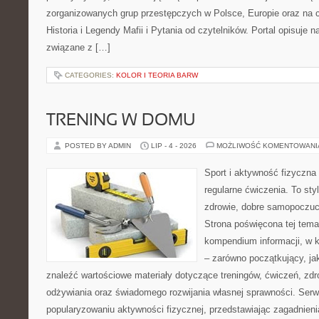
zorganizowanych grup przestępczych w Polsce, Europie oraz na 
Historia i Legendy Mafii i Pytania od czytelników. Portal opisuje 
związane z […]
CATEGORIES:
KOLOR I TEORIA BARW
TRENING W DOMU
POSTED BY ADMIN
LIP - 4 - 2026
MOŻLIWOŚĆ KOMENTOWAN
Sport i aktywność fizyczna 
regularne ćwiczenia. To sty
zdrowie, dobre samopoczuci
Strona poświęcona tej tem
kompendium informacji, w k
– zarówno początkujący, j
znaleźć wartościowe materiały dotyczące treningów, ćwiczeń, zdr
odżywiania oraz świadomego rozwijania własnej sprawności. Serwi
popularyzowaniu aktywności fizycznej, przedstawiając zagadnien