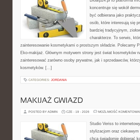
Bioarp24.pl to platforma in
koncentruje się wokół der
być odbierana jako praktycz
osób, które interesują się
bardziej tradycyjnym, zioł
charakterze. To serwis, któ
zainteresowanie kosmetykami o prostszym składzie. Polecamy Pie
Eko-makijaż. Głównym motywem strony jest świat kosmetyków na
zainteresować zarówno osoby prywatne, jak i sprzedawców, któr
kosmetyków. […]
CATEGORIES:
JORDANIA
MAKIJAŻ GWIAZD
POSTED BY ADMIN
CZE - 19 - 2026
MOŻLIWOŚĆ KOMENTOWA
Studio Veriss to internetow
stylizacjom oraz ciekawym
chcą świadomie dobierać k