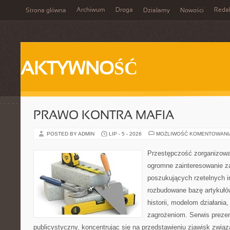
Archiwum
Droga
Reda
Strona główna
Działamy
Nowości
AKTYWNOŚĆ
PRAWO KONTRA MAFIA
POSTED BY ADMIN
LIP - 5 - 2026
MOŻLIWOŚĆ KOMENTOWAN
Przestępczość zorganizowan
ogromne zainteresowanie za
poszukujących rzetelnych i
rozbudowane bazę artykułów
historii, modelom działani
zagrożeniom. Serwis preze
publicystyczny, koncentrując się na przedstawieniu zjawisk związ