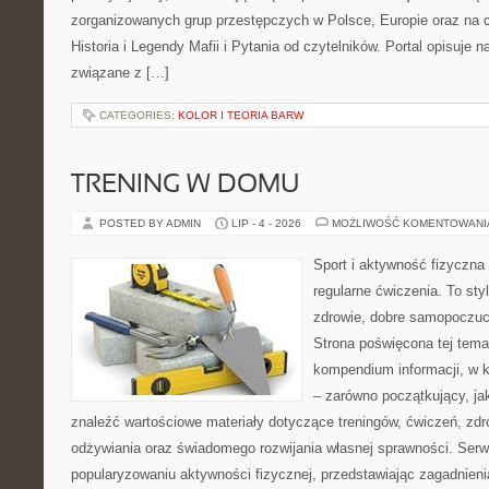
zorganizowanych grup przestępczych w Polsce, Europie oraz na 
Historia i Legendy Mafii i Pytania od czytelników. Portal opisuje 
związane z […]
CATEGORIES:
KOLOR I TEORIA BARW
TRENING W DOMU
POSTED BY ADMIN
LIP - 4 - 2026
MOŻLIWOŚĆ KOMENTOWAN
Sport i aktywność fizyczna 
regularne ćwiczenia. To sty
zdrowie, dobre samopoczuci
Strona poświęcona tej tem
kompendium informacji, w k
– zarówno początkujący, j
znaleźć wartościowe materiały dotyczące treningów, ćwiczeń, zdr
odżywiania oraz świadomego rozwijania własnej sprawności. Serwi
popularyzowaniu aktywności fizycznej, przedstawiając zagadnien