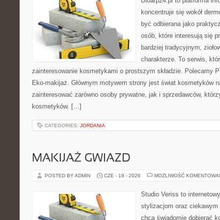
Bioarp24.pl to platforma in
koncentruje się wokół der
być odbierana jako praktycz
osób, które interesują się
bardziej tradycyjnym, zioł
charakterze. To serwis, któ
zainteresowanie kosmetykami o prostszym składzie. Polecamy Pie
Eko-makijaż. Głównym motywem strony jest świat kosmetyków na
zainteresować zarówno osoby prywatne, jak i sprzedawców, któr
kosmetyków. […]
CATEGORIES:
JORDANIA
MAKIJAŻ GWIAZD
POSTED BY ADMIN
CZE - 19 - 2026
MOŻLIWOŚĆ KOMENTOWA
Studio Veriss to internetow
stylizacjom oraz ciekawym
chcą świadomie dobierać k