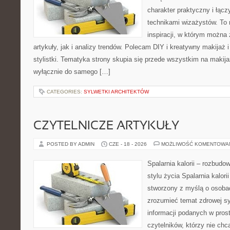
charakter praktyczny i łąc
technikami wizażystów. To 
inspiracji, w którym można
artykuły, jak i analizy trendów. Polecam DIY i kreatywny makijaż 
stylistki. Tematyka strony skupia się przede wszystkim na makijaż
wyłącznie do samego […]
CATEGORIES:
SYLWETKI ARCHITEKTÓW
CZYTELNICZE ARTYKUŁY
POSTED BY ADMIN
CZE - 18 - 2026
MOŻLIWOŚĆ KOMENTOWA
Spalarnia kalorii – rozbud
stylu życia Spalarnia kalori
stworzony z myślą o osobac
zrozumieć temat zdrowej sy
informacji podanych w pros
czytelników, którzy nie chc