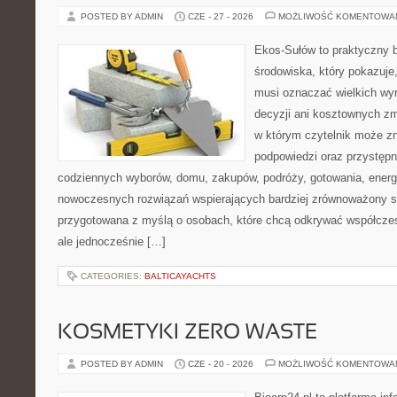
POSTED BY ADMIN
CZE - 27 - 2026
MOŻLIWOŚĆ KOMENTOWA
Ekos-Sułów to praktyczny 
środowiska, który pokazuje,
musi oznaczać wielkich wy
decyzji ani kosztownych zm
w którym czytelnik może zn
podpowiedzi oraz przystępn
codziennych wyborów, domu, zakupów, podróży, gotowania, energii
nowoczesnych rozwiązań wspierających bardziej zrównoważony sty
przygotowana z myślą o osobach, które chcą odkrywać współcz
ale jednocześnie […]
CATEGORIES:
BALTICAYACHTS
KOSMETYKI ZERO WASTE
POSTED BY ADMIN
CZE - 20 - 2026
MOŻLIWOŚĆ KOMENTOWA