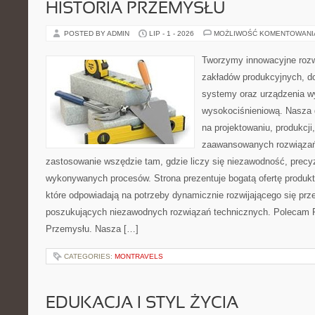
HISTORIA PRZEMYSŁU
POSTED BY ADMIN
LIP - 1 - 2026
MOŻLIWOŚĆ KOMENTOWAN
Tworzymy innowacyjne rozw
zakładów produkcyjnych, d
systemy oraz urządzenia w
wysokociśnieniową. Nasza d
na projektowaniu, produkcji
zaawansowanych rozwiązań,
zastosowanie wszędzie tam, gdzie liczy się niezawodność, precy
wykonywanych procesów. Strona prezentuje bogatą ofertę produktó
które odpowiadają na potrzeby dynamicznie rozwijającego się prz
poszukujących niezawodnych rozwiązań technicznych. Polecam Pr
Przemysłu. Nasza […]
CATEGORIES:
MONTRAVELS
EDUKACJA I STYL ŻYCIA