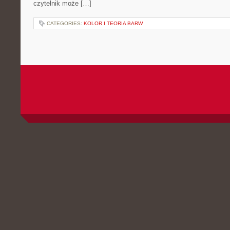
czytelnik może […]
CATEGORIES:
KOLOR I TEORIA BARW