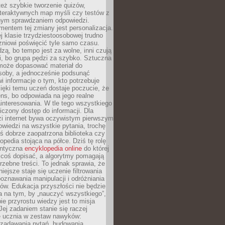
też szybkie tworzenie quizów,
nteraktywnych map myśli czy testów z
ym sprawdzaniem odpowiedzi.
mentem tej zmiany jest personalizacja.
j klasie trzydziestoosobowej trudno
niowi poświęcić tyle samo czasu.
dzą, bo tempo jest za wolne, inni czują
i, bo grupa pędzi za szybko. Sztuczna
 może dopasować materiał do
osoby, a jednocześnie podsunąć
i informacje o tym, kto potrzebuje
ięki temu uczeń dostaje poczucie, że
ns, bo odpowiada na jego realne
ainteresowania. W tle tego wszystkiego
niczony dostęp do informacji. Dla
zi internet bywa oczywistym pierwszym
wiedzi na wszystkie pytania, trochę
yś dobrze zaopatrzona biblioteka czy
opedia stojąca na półce. Dziś tę rolę
antyczna
encyklopedia online
do której
coś dopisać, a algorytmy pomagają
rzebne treści. To jednak sprawia, że
iejsze staje się uczenie filtrowania
oznawania manipulacji i odróżniania
któw. Edukacja przyszłości nie będzie
a na tym, by „nauczyć wszystkiego”,
ie przyrostu wiedzy jest to misja
Jej zadaniem stanie się raczej
 ucznia w zestaw nawyków:
 zadawania pytań, budowania