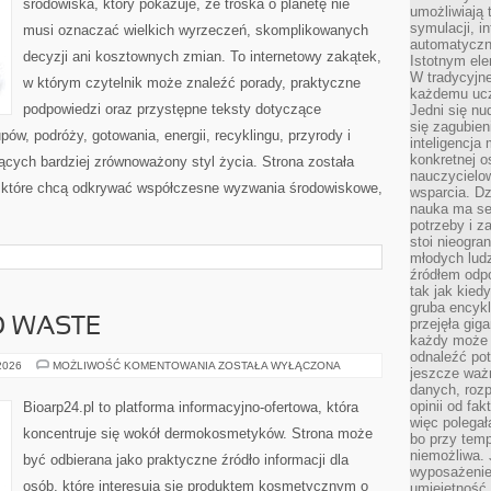
środowiska, który pokazuje, że troska o planetę nie
umożliwiają 
symulacji, i
musi oznaczać wielkich wyrzeczeń, skomplikowanych
automatyczn
decyzji ani kosztownych zmian. To internetowy zakątek,
Istotnym ele
W tradycyjne
w którym czytelnik może znaleźć porady, praktyczne
każdemu ucz
podpowiedzi oraz przystępne teksty dotyczące
Jedni się nu
się zagubien
w, podróży, gotowania, energii, recyklingu, przyrody i
inteligencja
konkretnej 
cych bardziej zrównoważony styl życia. Strona została
nauczycielow
 które chcą odkrywać współczesne wyzwania środowiskowe,
wsparcia. Dz
nauka ma se
potrzeby i z
stoi nieogra
młodych lud
źródłem odpo
tak jak kied
gruba encykl
O WASTE
przejęła gig
każdy może 
odnaleźć pot
KOSMETYKI
 2026
MOŻLIWOŚĆ KOMENTOWANIA
ZOSTAŁA WYŁĄCZONA
jeszcze ważn
ZERO
danych, rozp
WASTE
opinii od fa
Bioarp24.pl to platforma informacyjno-ofertowa, która
więc polegał
koncentruje się wokół dermokosmetyków. Strona może
bo przy temp
niemożliwa. 
być odbierana jako praktyczne źródło informacji dla
wyposażenie
osób, które interesują się produktem kosmetycznym o
umiejętność