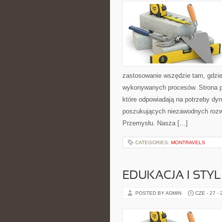
zastosowanie wszędzie tam, gdzie
wykonywanych procesów. Strona pre
które odpowiadają na potrzeby dyn
poszukujących niezawodnych rozwi
Przemysłu. Nasza […]
CATEGORIES:
MONTRAVELS
EDUKACJA I STYL
POSTED BY ADMIN
CZE - 27 -