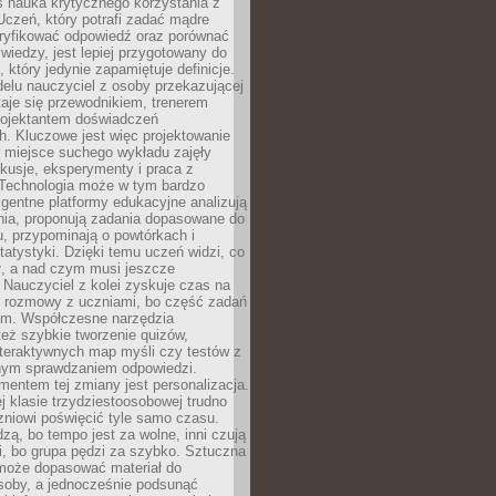
iś nauka krytycznego korzystania z
 Uczeń, który potrafi zadać mądre
eryfikować odpowiedź oraz porównać
 wiedzy, jest lepiej przygotowany do
, który jedynie zapamiętuje definicje.
elu nauczyciel z osoby przekazującej
taje się przewodnikiem, trenerem
projektantem doświadczeń
. Kluczowe jest więc projektowanie
by miejsce suchego wykładu zajęły
skusje, eksperymenty i praca z
Technologia może w tym bardzo
igentne platformy edukacyjne analizują
nia, proponują zadania dopasowane do
, przypominają o powtórkach i
statystyki. Dzięki temu uczeń widzi, co
ł, a nad czym musi jeszcze
Nauczyciel z kolei zyskuje czas na
e rozmowy z uczniami, bo część zadań
em. Współczesne narzędzia
też szybkie tworzenie quizów,
nteraktywnych map myśli czy testów z
ym sprawdzaniem odpowiedzi.
mentem tej zmiany jest personalizacja.
j klasie trzydziestoosobowej trudno
niowi poświęcić tyle samo czasu.
dzą, bo tempo jest za wolne, inni czują
i, bo grupa pędzi za szybko. Sztuczna
 może dopasować materiał do
osoby, a jednocześnie podsunąć