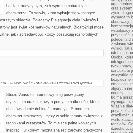
argumentów, 
bardziej tradycyjnym, ziołowym lub naturalnym
oraz systema
życie. Tego 
charakterze. To serwis, która wpisuje się w rosnące
wymaga to k
ostszym składzie. Polecamy Pielęgnacja ciała i włosów i
obserwacji, 
kompetencją
rony jest świat kosmetyków naturalnych. Bioarp24.pl może
współpracy z
atne, jak i sprzedawców, którzy poszukują różnorodnych
przyszłości 
polecenia dl
z własną wi
wyniki. Taka 
istotna jak 
Osoba, która
inteligentne
rynku pracy,
oznacza to j
wszystkie p
bezpieczne r
MAKIJAŻ
 2026
MOŻLIWOŚĆ KOMENTOWANIA
ZOSTAŁA WYŁĄCZONA
emocjonalne 
GWIAZD
algorytm nie
nauczyciela,
Studio Veriss to internetowy blog poświęcony
bo ma gorszy
stylizacjom oraz ciekawym pomysłom dla osób, które
wymaga rozmo
Właśnie dlat
chcą świadomie dobierać kosmetyki. Strona ma
przyszłości 
wrażliwości
charakter praktyczny i łączy w sobie tematy związane z
warto zauważ
technikami wizażystów. To miejsce pełne kobiecych
rodziców. On
dziecko uczy
inspiracji, w którym można znaleźć zarówno praktyczne
urządzeń, pla