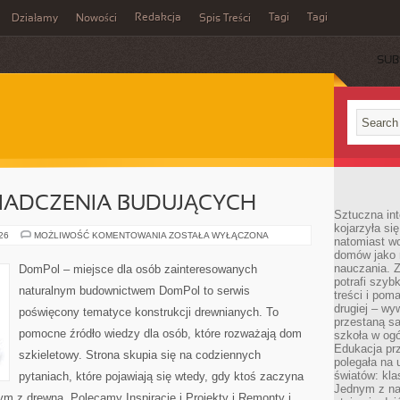
Redakcja
Tagi
Tagi
Działamy
Nowości
Spis Treści
SUB
Ć
WIADCZENIA BUDUJĄCYCH
Sztuczna int
kojarzyła się
HISTORIE
026
MOŻLIWOŚĆ KOMENTOWANIA
ZOSTAŁA WYŁĄCZONA
natomiast wc
I
domów jako r
DOŚWIADCZENIA
BUDUJĄCYCH
nauczania. Z
DomPol – miejsce dla osób zainteresowanych
potrafi szyb
naturalnym budownictwem DomPol to serwis
treści i po
drugiej – wy
poświęcony tematyce konstrukcji drewnianych. To
przestaną sa
pomocne źródło wiedzy dla osób, które rozważają dom
szkoła w og
Edukacja prz
szkieletowy. Strona skupia się na codziennych
polegała na
światów: kla
pytaniach, które pojawiają się wtedy, gdy ktoś zaczyna
Jednym z na
 z drewna. Polecamy Inspiracje i Projekty i Remonty i