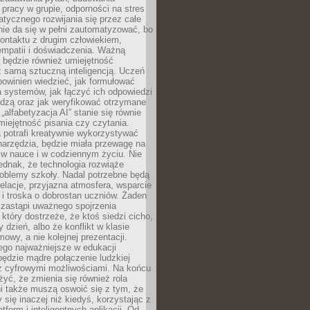
pracy w grupie, odporności na stres
tycznego rozwijania się przez całe
nie da się w pełni zautomatyzować, bo
ontaktu z drugim człowiekiem,
empatii i doświadczenia. Ważną
 będzie również umiejętność
 samą sztuczną inteligencją. Uczeń
powinien wiedzieć, jak formułować
a systemów, jak łączyć ich odpowiedzi
edzą oraz jak weryfikować otrzymane
„alfabetyzacja AI” stanie się równie
umiejętność pisania czy czytania.
 potrafi kreatywnie wykorzystywać
 narzędzia, będzie miała przewagę na
 w nauce i w codziennym życiu. Nie
ednak, że technologia rozwiąże
roblemy szkoły. Nadal potrzebne będą
elacje, przyjazna atmosfera, wsparcie
i troska o dobrostan uczniów. Żaden
 zastąpi uważnego spojrzenia
 który dostrzeże, że ktoś siedzi cicho,
 dzień, albo że konflikt w klasie
wy, a nie kolejnej prezentacji.
ego najważniejsze w edukacji
będzie mądre połączenie ludzkiej
 z cyfrowymi możliwościami. Na końcu
yć, że zmienia się również rola
i także muszą oswoić się z tym, że
 się inaczej niż kiedyś, korzystając z
tform i inteligentnych aplikacji. Od