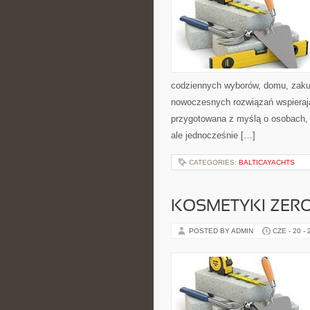
codziennych wyborów, domu, zakupó
nowoczesnych rozwiązań wspierają
przygotowana z myślą o osobach,
ale jednocześnie […]
CATEGORIES:
BALTICAYACHTS
KOSMETYKI ZER
POSTED BY ADMIN
CZE - 20 -