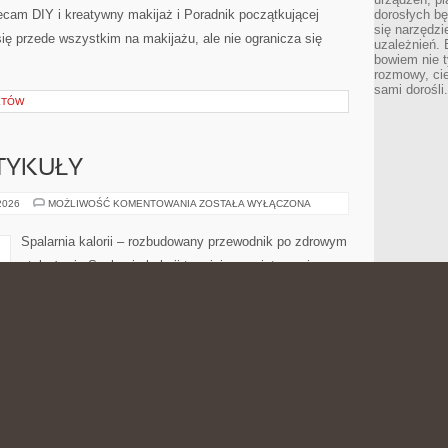
olecam DIY i kreatywny makijaż i Poradnik początkującej
dorosłych bę
się narzędzi
się przede wszystkim na makijażu, ale nie ogranicza się
uzależnień. 
bowiem nie t
rozmowy, cie
sami dorośli.
KTÓW
TYKUŁY
CZYTELNICZE
 2026
MOŻLIWOŚĆ KOMENTOWANIA
ZOSTAŁA WYŁĄCZONA
ARTYKUŁY
Spalarnia kalorii – rozbudowany przewodnik po zdrowym
stylu życia Spalarnia kalorii to miejsce w internecie
stworzony z myślą o osobach, które chcą lepiej
zrozumieć temat zdrowej sylwetki i szukają konkretnych
informacji podanych w prosty sposób. To przestrzeń dla
czytelników, którzy nie chcą opierać się wyłącznie na
z wolą spojrzeć na zdrowy styl życia szerzej: przez pryzmat
, które mogą zainteresować zarówno osoby szukające