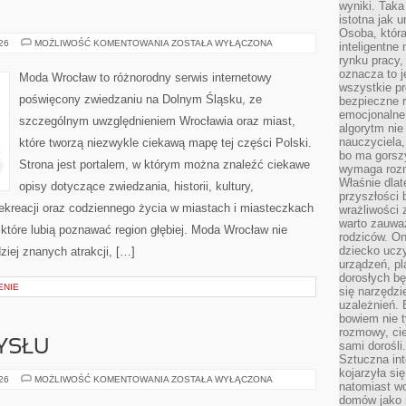
wyniki. Taka 
istotna jak 
Osoba, która
ZGORZELEC
026
MOŻLIWOŚĆ KOMENTOWANIA
ZOSTAŁA WYŁĄCZONA
inteligentne
rynku pracy,
oznacza to j
Moda Wrocław to różnorodny serwis internetowy
wszystkie p
poświęcony zwiedzaniu na Dolnym Śląsku, ze
bezpieczne r
emocjonalne 
szczególnym uwzględnieniem Wrocławia oraz miast,
algorytm nie
nauczyciela,
które tworzą niezwykle ciekawą mapę tej części Polski.
bo ma gorszy
Strona jest portalem, w którym można znaleźć ciekawe
wymaga rozmo
Właśnie dlat
opisy dotyczące zwiedzania, historii, kultury,
przyszłości 
 rekreacji oraz codziennego życia w miastach i miasteczkach
wrażliwości
warto zauważ
 które lubią poznawać region głębiej. Moda Wrocław nie
rodziców. On
dziecko uczy
ziej znanych atrakcji, […]
urządzeń, pla
dorosłych bę
ENIE
się narzędzi
uzależnień. 
bowiem nie t
rozmowy, cie
YSŁU
sami dorośli.
Sztuczna int
kojarzyła się
HISTORIA
026
MOŻLIWOŚĆ KOMENTOWANIA
ZOSTAŁA WYŁĄCZONA
natomiast wc
PRZEMYSŁU
domów jako r