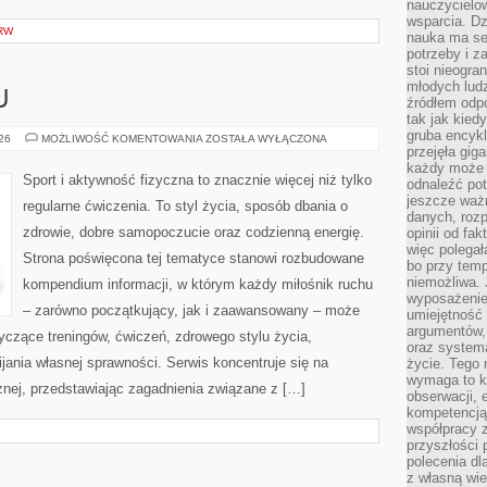
nauczycielow
wsparcia. Dz
RW
nauka ma se
potrzeby i z
stoi nieogra
młodych lud
U
źródłem odpo
tak jak kied
gruba encykl
TRENING
026
MOŻLIWOŚĆ KOMENTOWANIA
ZOSTAŁA WYŁĄCZONA
W
przejęła gig
DOMU
każdy może 
Sport i aktywność fizyczna to znacznie więcej niż tylko
odnaleźć pot
jeszcze ważn
regularne ćwiczenia. To styl życia, sposób dbania o
danych, rozp
zdrowie, dobre samopoczucie oraz codzienną energię.
opinii od fa
więc polegał
Strona poświęcona tej tematyce stanowi rozbudowane
bo przy temp
niemożliwa. 
kompendium informacji, w którym każdy miłośnik ruchu
wyposażenie
– zarówno początkujący, jak i zaawansowany – może
umiejętność
argumentów, 
yczące treningów, ćwiczeń, zdrowego stylu życia,
oraz systema
ania własnej sprawności. Serwis koncentruje się na
życie. Tego 
wymaga to k
znej, przedstawiając zagadnienia związane z […]
obserwacji, 
kompetencją
współpracy z
przyszłości 
polecenia dl
z własną wi