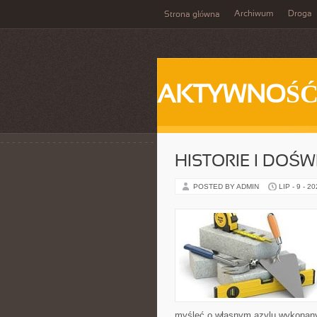
Archiwum
Droga
Strona główna
AKTYWNOŚ
HISTORIE I DOŚ
POSTED BY ADMIN
LIP - 9 - 2
myśleć o własnym azylu wykonanym