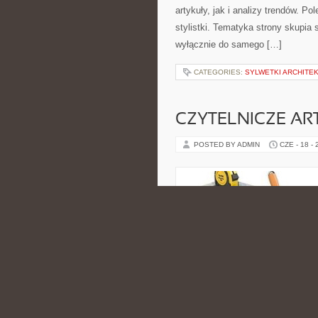
artykuły, jak i analizy trendów. P
stylistki. Tematyka strony skupia 
wyłącznie do samego […]
CATEGORIES:
SYLWETKI ARCHITE
CZYTELNICZE AR
POSTED BY ADMIN
CZE - 18 -
obietnicach szybkich efektów, lec
motywacji. Strona porusza tematy
podstaw, […]