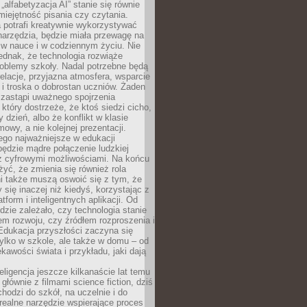
„alfabetyzacja AI” stanie się równie
umiejętność pisania czy czytania.
 potrafi kreatywnie wykorzystywać
 narzędzia, będzie miała przewagę na
 w nauce i w codziennym życiu. Nie
ednak, że technologia rozwiąże
roblemy szkoły. Nadal potrzebne będą
elacje, przyjazna atmosfera, wsparcie
i troska o dobrostan uczniów. Żaden
 zastąpi uważnego spojrzenia
 który dostrzeże, że ktoś siedzi cicho,
 dzień, albo że konflikt w klasie
wy, a nie kolejnej prezentacji.
ego najważniejsze w edukacji
będzie mądre połączenie ludzkiej
 z cyfrowymi możliwościami. Na końcu
yć, że zmienia się również rola
i także muszą oswoić się z tym, że
 się inaczej niż kiedyś, korzystając z
tform i inteligentnych aplikacji. Od
dzie zależało, czy technologia stanie
em rozwoju, czy źródłem rozproszenia i
Edukacja przyszłości zaczyna się
ylko w szkole, ale także w domu – od
kawości świata i przykładu, jaki dają
eligencja jeszcze kilkanaście lat temu
 głównie z filmami science fiction, dziś
hodzi do szkół, na uczelnie i do
ealne narzędzie wspierające proces