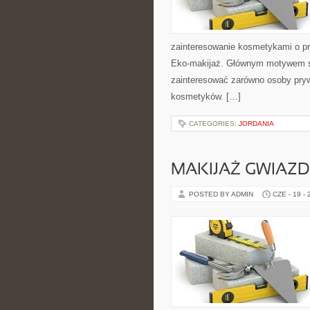
zainteresowanie kosmetykami o pr
Eko-makijaż. Głównym motywem st
zainteresować zarówno osoby pryw
kosmetyków. […]
CATEGORIES:
JORDANIA
MAKIJAŻ GWIAZD
POSTED BY ADMIN
CZE - 19 -