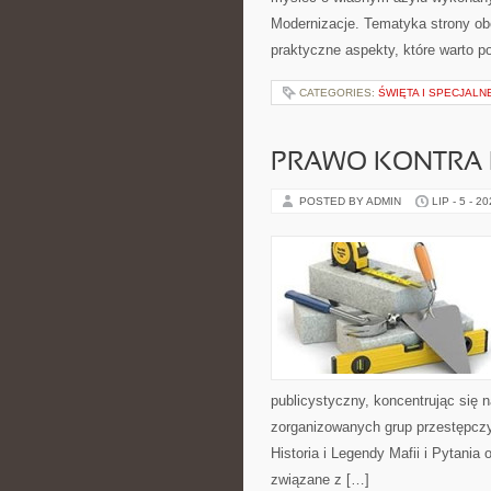
Modernizacje. Tematyka strony ob
praktyczne aspekty, które warto 
CATEGORIES:
ŚWIĘTA I SPECJALN
PRAWO KONTRA 
POSTED BY ADMIN
LIP - 5 - 2
publicystyczny, koncentrując się 
zorganizowanych grup przestępczy
Historia i Legendy Mafii i Pytania
związane z […]