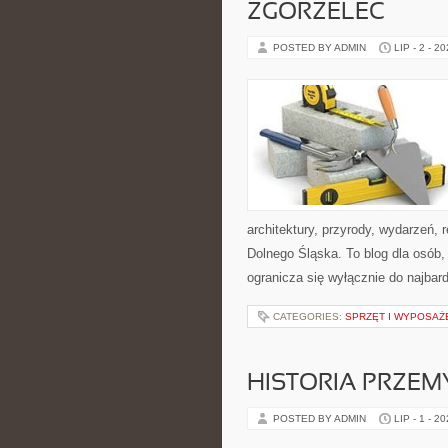
ZGORZELEC
POSTED BY ADMIN
LIP - 2 - 2
architektury, przyrody, wydarzeń,
Dolnego Śląska. To blog dla osób,
ogranicza się wyłącznie do najbard
CATEGORIES:
SPRZĘT I WYPOSAŻ
HISTORIA PRZEM
POSTED BY ADMIN
LIP - 1 - 2