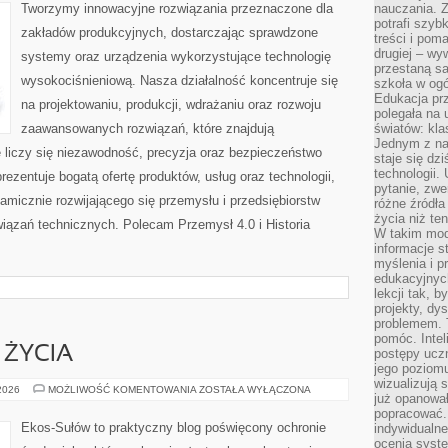
Tworzymy innowacyjne rozwiązania przeznaczone dla
nauczania. Z
potrafi szyb
zakładów produkcyjnych, dostarczając sprawdzone
treści i po
drugiej – wy
systemy oraz urządzenia wykorzystujące technologię
przestaną sa
wysokociśnieniową. Nasza działalność koncentruje się
szkoła w og
Edukacja prz
na projektowaniu, produkcji, wdrażaniu oraz rozwoju
polegała na
zaawansowanych rozwiązań, które znajdują
światów: kla
Jednym z na
 liczy się niezawodność, precyzja oraz bezpieczeństwo
staje się dz
technologii.
zentuje bogatą ofertę produktów, usług oraz technologii,
pytanie, zw
amicznie rozwijającego się przemysłu i przedsiębiorstw
różne źródła
życia niż ten
ązań technicznych. Polecam Przemysł 4.0 i Historia
W takim mod
informacje s
myślenia i 
edukacyjnych
lekcji tak, 
projekty, dy
problemem. 
pomóc. Intel
 ŻYCIA
postępy ucz
jego poziomu
wizualizują 
EDUKACJA
 2026
MOŻLIWOŚĆ KOMENTOWANIA
ZOSTAŁA WYŁĄCZONA
już opanowa
I
STYL
popracować. 
ŻYCIA
Ekos-Sułów to praktyczny blog poświęcony ochronie
indywidualn
ocenia syst