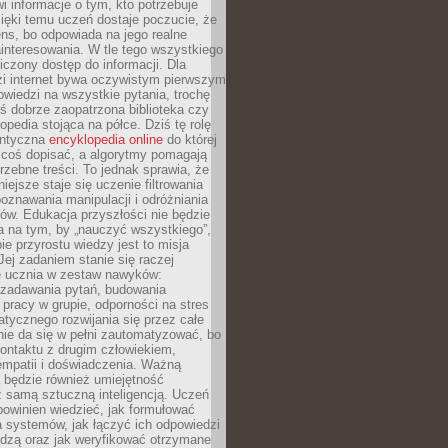
i informacje o tym, kto potrzebuje
ięki temu uczeń dostaje poczucie, że
ns, bo odpowiada na jego realne
ainteresowania. W tle tego wszystkiego
niczony dostęp do informacji. Dla
zi internet bywa oczywistym pierwszym
wiedzi na wszystkie pytania, trochę
yś dobrze zaopatrzona biblioteka czy
opedia stojąca na półce. Dziś tę rolę
antyczna
encyklopedia online
do której
coś dopisać, a algorytmy pomagają
rzebne treści. To jednak sprawia, że
iejsze staje się uczenie filtrowania
oznawania manipulacji i odróżniania
któw. Edukacja przyszłości nie będzie
a na tym, by „nauczyć wszystkiego”,
ie przyrostu wiedzy jest to misja
Jej zadaniem stanie się raczej
 ucznia w zestaw nawyków:
 zadawania pytań, budowania
pracy w grupie, odporności na stres
tycznego rozwijania się przez całe
nie da się w pełni zautomatyzować, bo
ontaktu z drugim człowiekiem,
empatii i doświadczenia. Ważną
 będzie również umiejętność
 samą sztuczną inteligencją. Uczeń
powinien wiedzieć, jak formułować
a systemów, jak łączyć ich odpowiedzi
edzą oraz jak weryfikować otrzymane