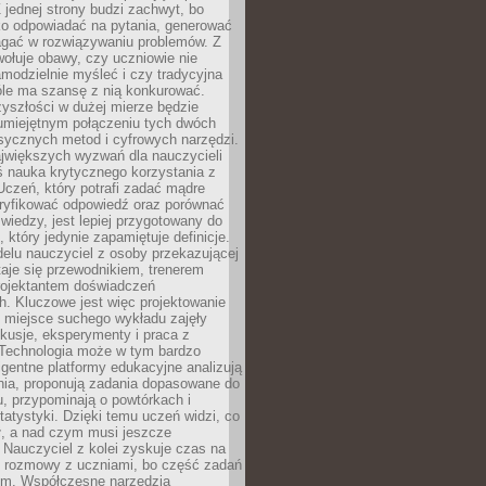
 jednej strony budzi zachwyt, bo
ko odpowiadać na pytania, generować
magać w rozwiązywaniu problemów. Z
wołuje obawy, czy uczniowie nie
modzielnie myśleć i czy tradycyjna
óle ma szansę z nią konkurować.
yszłości w dużej mierze będzie
 umiejętnym połączeniu tych dwóch
sycznych metod i cyfrowych narzędzi.
jwiększych wyzwań dla nauczycieli
iś nauka krytycznego korzystania z
 Uczeń, który potrafi zadać mądre
eryfikować odpowiedź oraz porównać
 wiedzy, jest lepiej przygotowany do
, który jedynie zapamiętuje definicje.
elu nauczyciel z osoby przekazującej
taje się przewodnikiem, trenerem
projektantem doświadczeń
. Kluczowe jest więc projektowanie
by miejsce suchego wykładu zajęły
skusje, eksperymenty i praca z
Technologia może w tym bardzo
igentne platformy edukacyjne analizują
nia, proponują zadania dopasowane do
, przypominają o powtórkach i
statystyki. Dzięki temu uczeń widzi, co
ł, a nad czym musi jeszcze
Nauczyciel z kolei zyskuje czas na
e rozmowy z uczniami, bo część zadań
em. Współczesne narzędzia