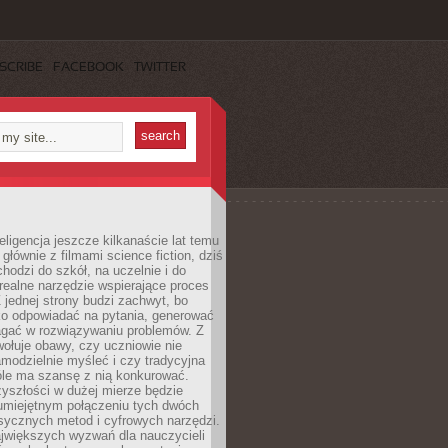
SCRIBE
FACEBOOK
TWITTER
eligencja jeszcze kilkanaście lat temu
 głównie z filmami science fiction, dziś
hodzi do szkół, na uczelnie i do
ealne narzędzie wspierające proces
 jednej strony budzi zachwyt, bo
ko odpowiadać na pytania, generować
magać w rozwiązywaniu problemów. Z
wołuje obawy, czy uczniowie nie
modzielnie myśleć i czy tradycyjna
óle ma szansę z nią konkurować.
yszłości w dużej mierze będzie
 umiejętnym połączeniu tych dwóch
sycznych metod i cyfrowych narzędzi.
jwiększych wyzwań dla nauczycieli