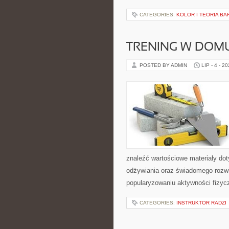
CATEGORIES:
KOLOR I TEORIA BA
TRENING W DOM
POSTED BY ADMIN
LIP - 4 - 2
znaleźć wartościowe materiały dot
odżywiania oraz świadomego rozwij
popularyzowaniu aktywności fizyc
CATEGORIES:
INSTRUKTOR RADZI