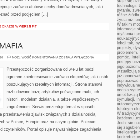
staje się dz
technologii.
ejmuje zarówno atutowe cechy domów drewnianych, jak i
pytanie, zw
poznać przed podjęciem […]
różne źródła
życia niż ten
W takim mod
E OKAZJE W WERSJI FIT
informacje s
myślenia i 
edukacyjnych
lekcji tak, 
MAFIA
projekty, dy
problemem. 
pomóc. Intel
PRAWO
026
MOŻLIWOŚĆ KOMENTOWANIA
ZOSTAŁA WYŁĄCZONA
KONTRA
postępy ucz
MAFIA
jego poziomu
Przestępczość zorganizowana od wielu lat budzi
wizualizują 
już opanowa
ogromne zainteresowanie zarówno ekspertów, jak i osób
popracować. 
poszukujących rzetelnych informacji. Strona stanowi
indywidualn
ocenia syst
rozbudowane bazę artykułów poświęcone mafii, ich
umożliwiają 
historii, modelom działania, a także współczesnym
symulacji, i
automatyczn
zagrożeniom. Serwis prezentuje temat w sposób
Istotnym ele
W tradycyjne
na przedstawieniu zjawisk związanych z działalnością
każdemu ucz
ch w Polsce, Europie oraz na całym globie. Polecam
Jedni się nu
się zagubien
 od czytelników. Portal opisuje najważniejsze zagadnienia
inteligencja
konkretnej 