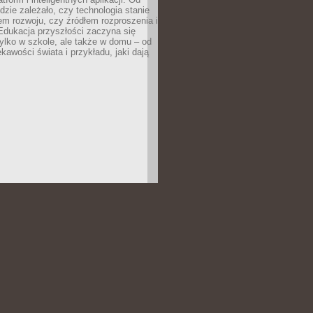
dzie zależało, czy technologia stanie
em rozwoju, czy źródłem rozproszenia i
Edukacja przyszłości zaczyna się
ylko w szkole, ale także w domu – od
kawości świata i przykładu, jaki dają