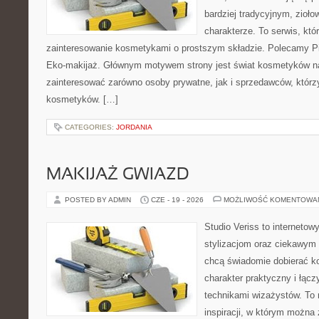
bardziej tradycyjnym, zioł
charakterze. To serwis, któ
zainteresowanie kosmetykami o prostszym składzie. Polecamy Pie
Eko-makijaż. Głównym motywem strony jest świat kosmetyków na
zainteresować zarówno osoby prywatne, jak i sprzedawców, któr
kosmetyków. […]
CATEGORIES:
JORDANIA
MAKIJAŻ GWIAZD
POSTED BY ADMIN
CZE - 19 - 2026
MOŻLIWOŚĆ KOMENTOWA
Studio Veriss to internetow
stylizacjom oraz ciekawym
chcą świadomie dobierać k
charakter praktyczny i łąc
technikami wizażystów. To 
inspiracji, w którym można