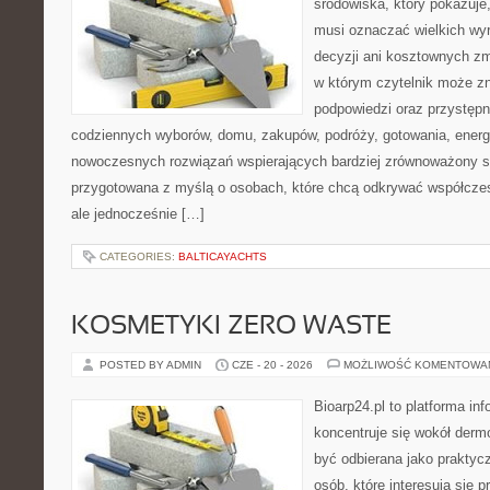
środowiska, który pokazuje,
musi oznaczać wielkich wy
decyzji ani kosztownych zm
w którym czytelnik może zn
podpowiedzi oraz przystępn
codziennych wyborów, domu, zakupów, podróży, gotowania, energii
nowoczesnych rozwiązań wspierających bardziej zrównoważony sty
przygotowana z myślą o osobach, które chcą odkrywać współcz
ale jednocześnie […]
CATEGORIES:
BALTICAYACHTS
KOSMETYKI ZERO WASTE
POSTED BY ADMIN
CZE - 20 - 2026
MOŻLIWOŚĆ KOMENTOWA
Bioarp24.pl to platforma in
koncentruje się wokół der
być odbierana jako praktycz
osób, które interesują się