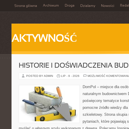
Archiwum
Droga
Reda
Strona główna
Działamy
Nowości
AKTYWNOŚĆ
HISTORIE I DOŚWIADCZENIA BU
POSTED BY ADMIN
LIP - 9 - 2026
MOŻLIWOŚĆ KOMENTOWAN
DomPol – miejsce dla osób
naturalnym budownictwem 
poświęcony tematyce konstr
pomocne źródło wiedzy dla
szkieletowy. Strona skupia
pytaniach, które pojawiają 
myśleć o własnym azylu wykonanym z drewna. Polecamy Inspiracj