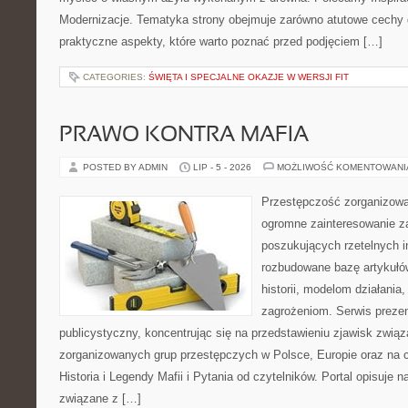
Modernizacje. Tematyka strony obejmuje zarówno atutowe cechy 
praktyczne aspekty, które warto poznać przed podjęciem […]
CATEGORIES:
ŚWIĘTA I SPECJALNE OKAZJE W WERSJI FIT
PRAWO KONTRA MAFIA
POSTED BY ADMIN
LIP - 5 - 2026
MOŻLIWOŚĆ KOMENTOWAN
Przestępczość zorganizowan
ogromne zainteresowanie za
poszukujących rzetelnych i
rozbudowane bazę artykułów
historii, modelom działani
zagrożeniom. Serwis preze
publicystyczny, koncentrując się na przedstawieniu zjawisk związ
zorganizowanych grup przestępczych w Polsce, Europie oraz na 
Historia i Legendy Mafii i Pytania od czytelników. Portal opisuje 
związane z […]