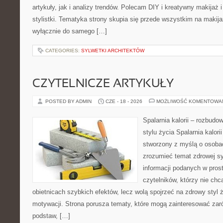
artykuły, jak i analizy trendów. Polecam DIY i kreatywny makijaż 
stylistki. Tematyka strony skupia się przede wszystkim na makijaż
wyłącznie do samego […]
CATEGORIES:
SYLWETKI ARCHITEKTÓW
CZYTELNICZE ARTYKUŁY
POSTED BY ADMIN
CZE - 18 - 2026
MOŻLIWOŚĆ KOMENTOWA
Spalarnia kalorii – rozbud
stylu życia Spalarnia kalori
stworzony z myślą o osobac
zrozumieć temat zdrowej sy
informacji podanych w pros
czytelników, którzy nie chc
obietnicach szybkich efektów, lecz wolą spojrzeć na zdrowy styl 
motywacji. Strona porusza tematy, które mogą zainteresować za
podstaw, […]