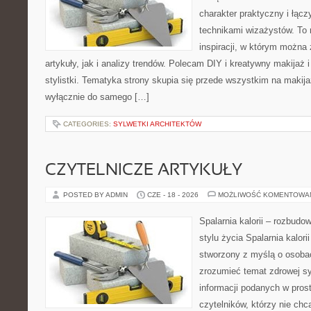
charakter praktyczny i łąc
technikami wizażystów. To 
inspiracji, w którym można
artykuły, jak i analizy trendów. Polecam DIY i kreatywny makijaż 
stylistki. Tematyka strony skupia się przede wszystkim na makijaż
wyłącznie do samego […]
CATEGORIES:
SYLWETKI ARCHITEKTÓW
CZYTELNICZE ARTYKUŁY
POSTED BY ADMIN
CZE - 18 - 2026
MOŻLIWOŚĆ KOMENTOWA
Spalarnia kalorii – rozbud
stylu życia Spalarnia kalori
stworzony z myślą o osobac
zrozumieć temat zdrowej sy
informacji podanych w pros
czytelników, którzy nie chc