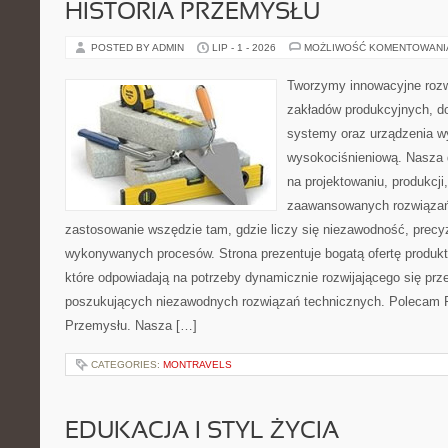
HISTORIA PRZEMYSŁU
POSTED BY ADMIN
LIP - 1 - 2026
MOŻLIWOŚĆ KOMENTOWAN
Tworzymy innowacyjne rozw
zakładów produkcyjnych, d
systemy oraz urządzenia w
wysokociśnieniową. Nasza d
na projektowaniu, produkcji
zaawansowanych rozwiązań,
zastosowanie wszędzie tam, gdzie liczy się niezawodność, precy
wykonywanych procesów. Strona prezentuje bogatą ofertę produktó
które odpowiadają na potrzeby dynamicznie rozwijającego się prz
poszukujących niezawodnych rozwiązań technicznych. Polecam Pr
Przemysłu. Nasza […]
CATEGORIES:
MONTRAVELS
EDUKACJA I STYL ŻYCIA