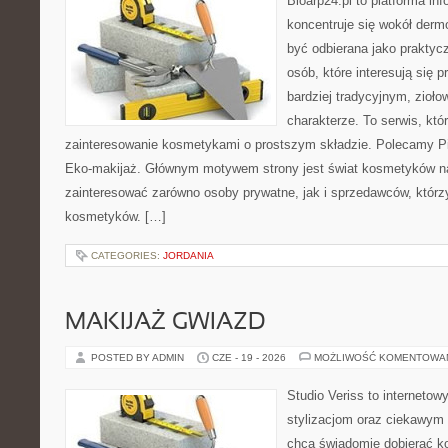
Bioarp24.pl to platforma in
koncentruje się wokół der
być odbierana jako praktycz
osób, które interesują się
bardziej tradycyjnym, zioł
charakterze. To serwis, któ
zainteresowanie kosmetykami o prostszym składzie. Polecamy Pie
Eko-makijaż. Głównym motywem strony jest świat kosmetyków na
zainteresować zarówno osoby prywatne, jak i sprzedawców, któr
kosmetyków. […]
CATEGORIES:
JORDANIA
MAKIJAŻ GWIAZD
POSTED BY ADMIN
CZE - 19 - 2026
MOŻLIWOŚĆ KOMENTOWA
Studio Veriss to internetow
stylizacjom oraz ciekawym
chcą świadomie dobierać k