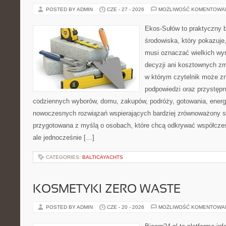
POSTED BY ADMIN
CZE - 27 - 2026
MOŻLIWOŚĆ KOMENTOWA
Ekos-Sułów to praktyczny 
środowiska, który pokazuje,
musi oznaczać wielkich wy
decyzji ani kosztownych zm
w którym czytelnik może zn
podpowiedzi oraz przystępn
codziennych wyborów, domu, zakupów, podróży, gotowania, energii
nowoczesnych rozwiązań wspierających bardziej zrównoważony sty
przygotowana z myślą o osobach, które chcą odkrywać współcz
ale jednocześnie […]
CATEGORIES:
BALTICAYACHTS
KOSMETYKI ZERO WASTE
POSTED BY ADMIN
CZE - 20 - 2026
MOŻLIWOŚĆ KOMENTOWA