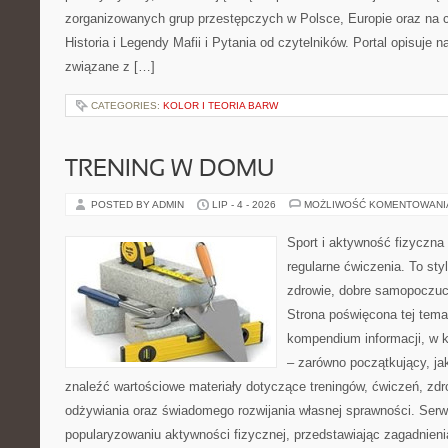
zorganizowanych grup przestępczych w Polsce, Europie oraz na 
Historia i Legendy Mafii i Pytania od czytelników. Portal opisuje 
związane z […]
CATEGORIES:
KOLOR I TEORIA BARW
TRENING W DOMU
POSTED BY ADMIN
LIP - 4 - 2026
MOŻLIWOŚĆ KOMENTOWAN
Sport i aktywność fizyczna 
regularne ćwiczenia. To sty
zdrowie, dobre samopoczuci
Strona poświęcona tej tem
kompendium informacji, w k
– zarówno początkujący, j
znaleźć wartościowe materiały dotyczące treningów, ćwiczeń, zdr
odżywiania oraz świadomego rozwijania własnej sprawności. Serwi
popularyzowaniu aktywności fizycznej, przedstawiając zagadnien