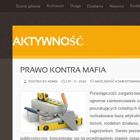
Archiwum
Droga
Reda
Strona główna
Działamy
Nowości
AKTYWNOŚĆ
PRAWO KONTRA MAFIA
POSTED BY ADMIN
LIP - 5 - 2026
MOŻLIWOŚĆ KOMENTOWAN
Przestępczość zorganizowan
ogromne zainteresowanie za
poszukujących rzetelnych i
rozbudowane bazę artykułów
historii, modelom działani
zagrożeniom. Serwis preze
publicystyczny, koncentrując się na przedstawieniu zjawisk związ