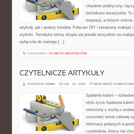
charakter praktyczny i łąc
technikami wizażystów. To 
inspiracji, w którym można
artykuły, jak i analizy trendów. Polecam DIY i kreatywny makijaż 
stylistki. Tematyka strony skupia się przede wszystkim na makijaż
wyłącznie do samego […]
CATEGORIES:
SYLWETKI ARCHITEKTÓW
CZYTELNICZE ARTYKUŁY
POSTED BY ADMIN
CZE - 18 - 2026
MOŻLIWOŚĆ KOMENTOWA
Spalarnia kalorii – rozbud
stylu życia Spalarnia kalori
stworzony z myślą o osobac
zrozumieć temat zdrowej sy
informacji podanych w pros
czytelników, którzy nie chc