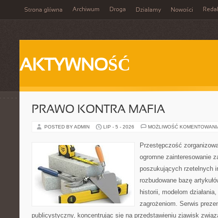
Archiwum
Droga
Reda
Strona główna
Działamy
Nowości
AKTYWNOŚĆ
PRAWO KONTRA MAFIA
POSTED BY ADMIN
LIP - 5 - 2026
MOŻLIWOŚĆ KOMENTOWAN
Przestępczość zorganizowan
ogromne zainteresowanie za
poszukujących rzetelnych i
rozbudowane bazę artykułów
historii, modelom działani
zagrożeniom. Serwis preze
publicystyczny, koncentrując się na przedstawieniu zjawisk związ