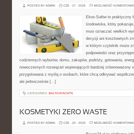
POSTED BY ADMIN
CZE - 27 - 2026
MOŻLIWOŚĆ KOMENTOWA
Ekos-Sułów to praktyczny 
środowiska, który pokazuje,
musi oznaczać wielkich wy
decyzji ani kosztownych zm
w którym czytelnik może zn
podpowiedzi oraz przystępn
codziennych wyborów, domu, zakupów, podróży, gotowania, energii
nowoczesnych rozwiązań wspierających bardziej zrównoważony sty
przygotowana z myślą o osobach, które chcą odkrywać współcz
ale jednocześnie […]
CATEGORIES:
BALTICAYACHTS
KOSMETYKI ZERO WASTE
POSTED BY ADMIN
CZE - 20 - 2026
MOŻLIWOŚĆ KOMENTOWA