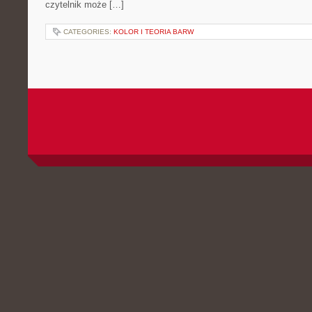
czytelnik może […]
CATEGORIES:
KOLOR I TEORIA BARW