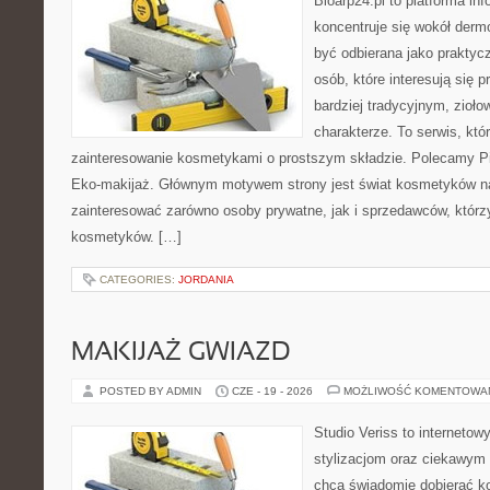
Bioarp24.pl to platforma in
koncentruje się wokół der
być odbierana jako praktycz
osób, które interesują się
bardziej tradycyjnym, zioł
charakterze. To serwis, któ
zainteresowanie kosmetykami o prostszym składzie. Polecamy Pie
Eko-makijaż. Głównym motywem strony jest świat kosmetyków na
zainteresować zarówno osoby prywatne, jak i sprzedawców, któr
kosmetyków. […]
CATEGORIES:
JORDANIA
MAKIJAŻ GWIAZD
POSTED BY ADMIN
CZE - 19 - 2026
MOŻLIWOŚĆ KOMENTOWA
Studio Veriss to internetow
stylizacjom oraz ciekawym
chcą świadomie dobierać k