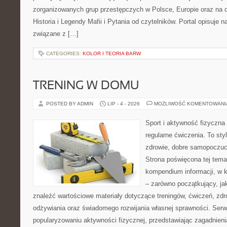
zorganizowanych grup przestępczych w Polsce, Europie oraz na 
Historia i Legendy Mafii i Pytania od czytelników. Portal opisuje 
związane z […]
CATEGORIES:
KOLOR I TEORIA BARW
TRENING W DOMU
POSTED BY ADMIN
LIP - 4 - 2026
MOŻLIWOŚĆ KOMENTOWAN
Sport i aktywność fizyczna 
regularne ćwiczenia. To sty
zdrowie, dobre samopoczuci
Strona poświęcona tej tem
kompendium informacji, w k
– zarówno początkujący, j
znaleźć wartościowe materiały dotyczące treningów, ćwiczeń, zdr
odżywiania oraz świadomego rozwijania własnej sprawności. Serwi
popularyzowaniu aktywności fizycznej, przedstawiając zagadnien