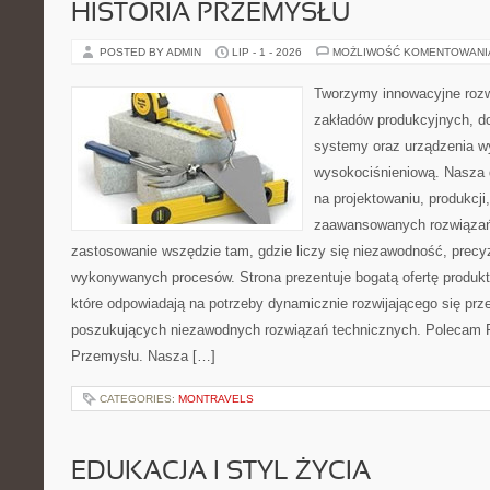
HISTORIA PRZEMYSŁU
POSTED BY ADMIN
LIP - 1 - 2026
MOŻLIWOŚĆ KOMENTOWAN
Tworzymy innowacyjne rozw
zakładów produkcyjnych, d
systemy oraz urządzenia w
wysokociśnieniową. Nasza d
na projektowaniu, produkcji
zaawansowanych rozwiązań,
zastosowanie wszędzie tam, gdzie liczy się niezawodność, precy
wykonywanych procesów. Strona prezentuje bogatą ofertę produktó
które odpowiadają na potrzeby dynamicznie rozwijającego się prz
poszukujących niezawodnych rozwiązań technicznych. Polecam Pr
Przemysłu. Nasza […]
CATEGORIES:
MONTRAVELS
EDUKACJA I STYL ŻYCIA