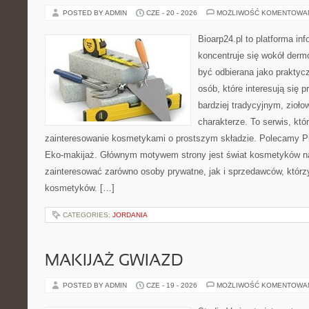
POSTED BY ADMIN
CZE - 20 - 2026
MOŻLIWOŚĆ KOMENTOWA
Bioarp24.pl to platforma in
koncentruje się wokół der
być odbierana jako praktycz
osób, które interesują się
bardziej tradycyjnym, zioł
charakterze. To serwis, któ
zainteresowanie kosmetykami o prostszym składzie. Polecamy Pie
Eko-makijaż. Głównym motywem strony jest świat kosmetyków na
zainteresować zarówno osoby prywatne, jak i sprzedawców, któr
kosmetyków. […]
CATEGORIES:
JORDANIA
MAKIJAŻ GWIAZD
POSTED BY ADMIN
CZE - 19 - 2026
MOŻLIWOŚĆ KOMENTOWA