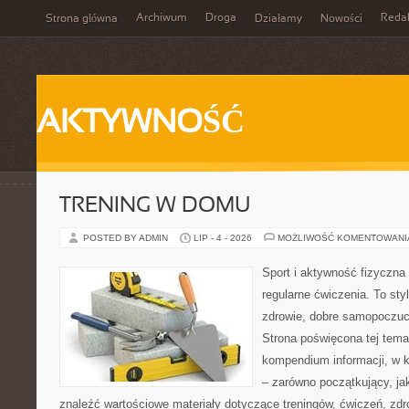
Archiwum
Droga
Reda
Strona główna
Działamy
Nowości
AKTYWNOŚĆ
TRENING W DOMU
POSTED BY ADMIN
LIP - 4 - 2026
MOŻLIWOŚĆ KOMENTOWAN
Sport i aktywność fizyczna 
regularne ćwiczenia. To sty
zdrowie, dobre samopoczuci
Strona poświęcona tej tem
kompendium informacji, w k
– zarówno początkujący, j
znaleźć wartościowe materiały dotyczące treningów, ćwiczeń, zdr