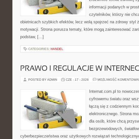
informacji podanych w pros
czytelników, którzy nie chc
obietnicach szybkich efektów, lecz wolą spojrzeć na zdrowy styl 
motywacji. Strona porusza tematy, które mogą zainteresować za
podstaw, […]
CATEGORIES:
HANDEL
PRAWO I REGULACJE W INTERNEC
POSTED BY ADMIN
CZE - 17 - 2026
MOŻLIWOŚĆ KOMENTOWA
Internat.com.pl to nowocze
cyfrowemu światu oraz wsz
łączą się z codziennym kor
elektronicznego. Strona m
dla osób, które chcą przyswo
bezprzewodowych, światłow
cyberbezpieczeństwa oraz użytkowych rozwiązań technologicznyc