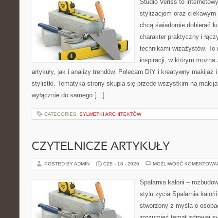
Studio Veriss to internetow
stylizacjom oraz ciekawym
chcą świadomie dobierać k
charakter praktyczny i łąc
technikami wizażystów. To 
inspiracji, w którym można
artykuły, jak i analizy trendów. Polecam DIY i kreatywny makijaż 
stylistki. Tematyka strony skupia się przede wszystkim na makijaż
wyłącznie do samego […]
CATEGORIES:
SYLWETKI ARCHITEKTÓW
CZYTELNICZE ARTYKUŁY
POSTED BY ADMIN
CZE - 18 - 2026
MOŻLIWOŚĆ KOMENTOWA
Spalarnia kalorii – rozbud
stylu życia Spalarnia kalori
stworzony z myślą o osobac
zrozumieć temat zdrowej sy