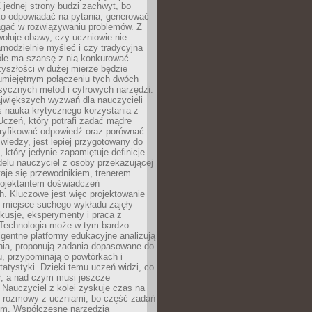
 jednej strony budzi zachwyt, bo
ko odpowiadać na pytania, generować
magać w rozwiązywaniu problemów. Z
wołuje obawy, czy uczniowie nie
modzielnie myśleć i czy tradycyjna
óle ma szansę z nią konkurować.
yszłości w dużej mierze będzie
 umiejętnym połączeniu tych dwóch
sycznych metod i cyfrowych narzędzi.
jwiększych wyzwań dla nauczycieli
iś nauka krytycznego korzystania z
 Uczeń, który potrafi zadać mądre
eryfikować odpowiedź oraz porównać
 wiedzy, jest lepiej przygotowany do
, który jedynie zapamiętuje definicje.
elu nauczyciel z osoby przekazującej
taje się przewodnikiem, trenerem
projektantem doświadczeń
. Kluczowe jest więc projektowanie
by miejsce suchego wykładu zajęły
skusje, eksperymenty i praca z
Technologia może w tym bardzo
igentne platformy edukacyjne analizują
nia, proponują zadania dopasowane do
, przypominają o powtórkach i
statystyki. Dzięki temu uczeń widzi, co
ł, a nad czym musi jeszcze
Nauczyciel z kolei zyskuje czas na
e rozmowy z uczniami, bo część zadań
em. Współczesne narzędzia