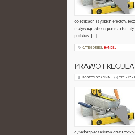
obietnicach szybkich efektów, lec
motywacji. Strona porusza tematy
podstaw, […]
CATEGORIES:
HANDEL
PRAWO I REGULA
POSTED BY ADMIN
CZE - 17 -
cyberbezpieczeństwa oraz użytkow