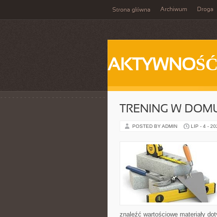
Archiwum
Droga
Strona główna
AKTYWNOŚ
TRENING W DOM
POSTED BY ADMIN
LIP - 4 - 2
znaleźć wartościowe materiały dot