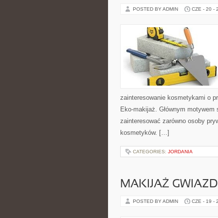
POSTED BY ADMIN
CZE - 20 -
zainteresowanie kosmetykami o pr
Eko-makijaż. Głównym motywem st
zainteresować zarówno osoby pryw
kosmetyków. […]
CATEGORIES:
JORDANIA
MAKIJAŻ GWIAZD
POSTED BY ADMIN
CZE - 19 -