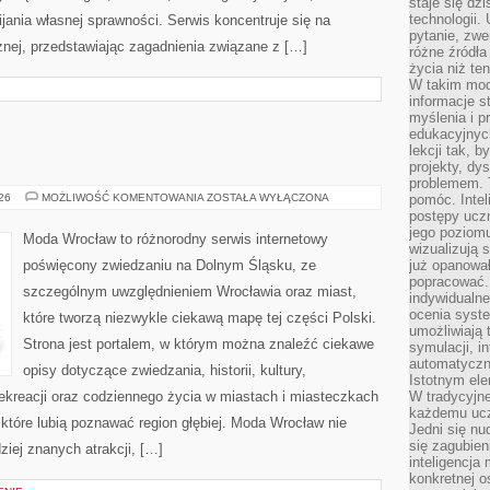
staje się dz
technologii.
ania własnej sprawności. Serwis koncentruje się na
pytanie, zw
znej, przedstawiając zagadnienia związane z […]
różne źródła
życia niż ten
W takim mod
informacje s
myślenia i 
edukacyjnych
lekcji tak, 
projekty, dy
problemem. 
ZGORZELEC
026
MOŻLIWOŚĆ KOMENTOWANIA
ZOSTAŁA WYŁĄCZONA
pomóc. Intel
postępy ucz
jego poziomu
Moda Wrocław to różnorodny serwis internetowy
wizualizują 
poświęcony zwiedzaniu na Dolnym Śląsku, ze
już opanowa
popracować. 
szczególnym uwzględnieniem Wrocławia oraz miast,
indywidualn
ocenia syst
które tworzą niezwykle ciekawą mapę tej części Polski.
umożliwiają 
Strona jest portalem, w którym można znaleźć ciekawe
symulacji, i
automatyczn
opisy dotyczące zwiedzania, historii, kultury,
Istotnym ele
 rekreacji oraz codziennego życia w miastach i miasteczkach
W tradycyjne
każdemu ucz
 które lubią poznawać region głębiej. Moda Wrocław nie
Jedni się nu
się zagubien
ziej znanych atrakcji, […]
inteligencja
konkretnej 