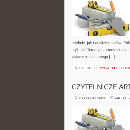
artykuły, jak i analizy trendów. P
stylistki. Tematyka strony skupia 
wyłącznie do samego […]
CATEGORIES:
SYLWETKI ARCHITE
CZYTELNICZE AR
POSTED BY ADMIN
CZE - 18 -