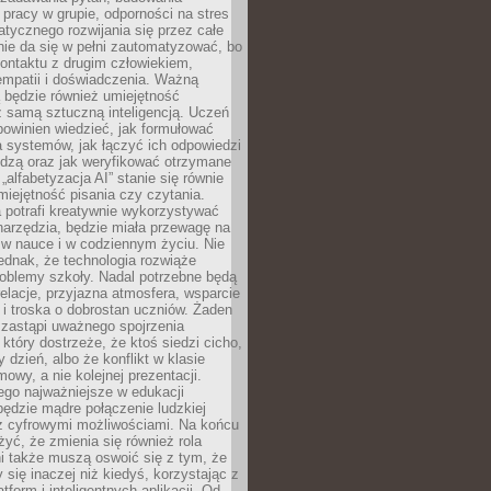
pracy w grupie, odporności na stres
tycznego rozwijania się przez całe
nie da się w pełni zautomatyzować, bo
ontaktu z drugim człowiekiem,
empatii i doświadczenia. Ważną
 będzie również umiejętność
 samą sztuczną inteligencją. Uczeń
powinien wiedzieć, jak formułować
a systemów, jak łączyć ich odpowiedzi
edzą oraz jak weryfikować otrzymane
„alfabetyzacja AI” stanie się równie
umiejętność pisania czy czytania.
 potrafi kreatywnie wykorzystywać
 narzędzia, będzie miała przewagę na
 w nauce i w codziennym życiu. Nie
ednak, że technologia rozwiąże
roblemy szkoły. Nadal potrzebne będą
elacje, przyjazna atmosfera, wsparcie
i troska o dobrostan uczniów. Żaden
 zastąpi uważnego spojrzenia
 który dostrzeże, że ktoś siedzi cicho,
 dzień, albo że konflikt w klasie
wy, a nie kolejnej prezentacji.
ego najważniejsze w edukacji
będzie mądre połączenie ludzkiej
 z cyfrowymi możliwościami. Na końcu
yć, że zmienia się również rola
i także muszą oswoić się z tym, że
 się inaczej niż kiedyś, korzystając z
tform i inteligentnych aplikacji. Od