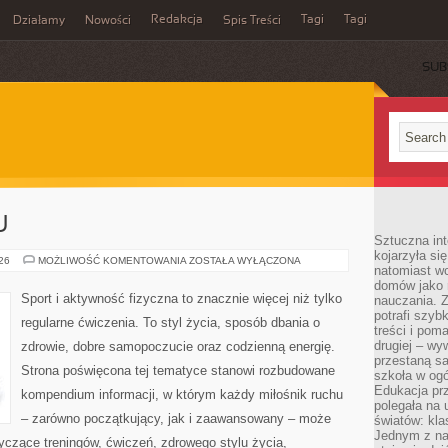
Redakcja
Tagi
Tagi
Działamy
Nowości
Spis Treści
SUB
Ć
U
Sztuczna int
kojarzyła się
TRENING
026
MOŻLIWOŚĆ KOMENTOWANIA
ZOSTAŁA WYŁĄCZONA
natomiast wc
W
DOMU
domów jako r
Sport i aktywność fizyczna to znacznie więcej niż tylko
nauczania. Z
potrafi szyb
regularne ćwiczenia. To styl życia, sposób dbania o
treści i po
drugiej – wy
zdrowie, dobre samopoczucie oraz codzienną energię.
przestaną sa
Strona poświęcona tej tematyce stanowi rozbudowane
szkoła w og
Edukacja prz
kompendium informacji, w którym każdy miłośnik ruchu
polegała na
– zarówno początkujący, jak i zaawansowany – może
światów: kla
Jednym z na
yczące treningów, ćwiczeń, zdrowego stylu życia,