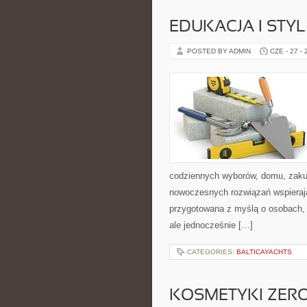
EDUKACJA I STYL
POSTED BY ADMIN
CZE - 27 -
codziennych wyborów, domu, zakupó
nowoczesnych rozwiązań wspierają
przygotowana z myślą o osobach,
ale jednocześnie […]
CATEGORIES:
BALTICAYACHTS
KOSMETYKI ZER