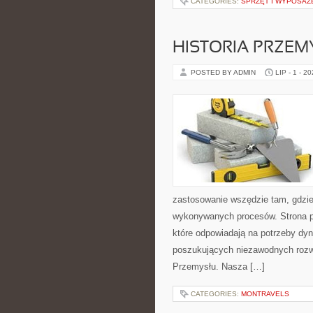
CATEGORIES:
SPRZĘT I WYPOSAŻ
HISTORIA PRZEM
POSTED BY ADMIN
LIP - 1 - 2
zastosowanie wszędzie tam, gdzie
wykonywanych procesów. Strona pre
które odpowiadają na potrzeby dyn
poszukujących niezawodnych rozwi
Przemysłu. Nasza […]
CATEGORIES:
MONTRAVELS