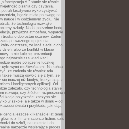
„alfabetyzacja AI” stanie się równie
umiejętność pisania czy czytania.
 potrafi kreatywnie wykorzystywać
 narzędzia, będzie miała przewagę na
 w nauce i w codziennym życiu. Nie
ednak, że technologia rozwiąże
roblemy szkoły. Nadal potrzebne będą
elacje, przyjazna atmosfera, wsparcie
i troska o dobrostan uczniów. Żaden
 zastąpi uważnego spojrzenia
 który dostrzeże, że ktoś siedzi cicho,
 dzień, albo że konflikt w klasie
wy, a nie kolejnej prezentacji.
ego najważniejsze w edukacji
będzie mądre połączenie ludzkiej
 z cyfrowymi możliwościami. Na końcu
yć, że zmienia się również rola
i także muszą oswoić się z tym, że
 się inaczej niż kiedyś, korzystając z
tform i inteligentnych aplikacji. Od
dzie zależało, czy technologia stanie
em rozwoju, czy źródłem rozproszenia i
Edukacja przyszłości zaczyna się
ylko w szkole, ale także w domu – od
kawości świata i przykładu, jaki dają
eligencja jeszcze kilkanaście lat temu
 głównie z filmami science fiction, dziś
hodzi do szkół, na uczelnie i do
ealne narzędzie wspierające proces