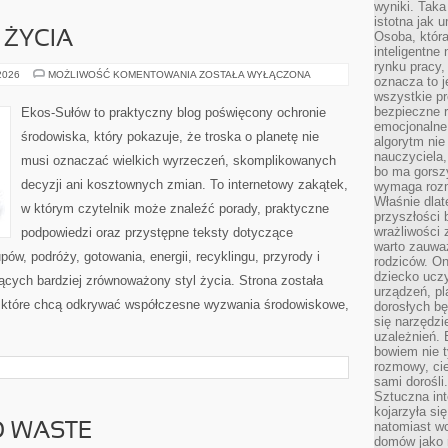
wyniki. Taka 
istotna jak 
 ŻYCIA
Osoba, która
inteligentne
rynku pracy,
EDUKACJA
 2026
MOŻLIWOŚĆ KOMENTOWANIA
ZOSTAŁA WYŁĄCZONA
oznacza to j
I
wszystkie p
STYL
ŻYCIA
bezpieczne r
Ekos-Sułów to praktyczny blog poświęcony ochronie
emocjonalne 
środowiska, który pokazuje, że troska o planetę nie
algorytm nie
nauczyciela,
musi oznaczać wielkich wyrzeczeń, skomplikowanych
bo ma gorszy
decyzji ani kosztownych zmian. To internetowy zakątek,
wymaga rozmo
Właśnie dlat
w którym czytelnik może znaleźć porady, praktyczne
przyszłości 
wrażliwości
podpowiedzi oraz przystępne teksty dotyczące
warto zauważ
w, podróży, gotowania, energii, recyklingu, przyrody i
rodziców. On
dziecko uczy
cych bardziej zrównoważony styl życia. Strona została
urządzeń, pla
 które chcą odkrywać współczesne wyzwania środowiskowe,
dorosłych bę
się narzędzi
uzależnień. 
bowiem nie t
rozmowy, cie
sami dorośli.
Sztuczna int
kojarzyła się
natomiast wc
O WASTE
domów jako r