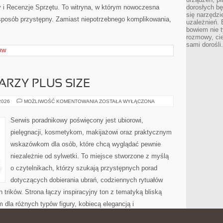
ty i Recenzje Sprzętu. To witryna, w którym nowoczesna
dorosłych bę
się narzędzi
posób przystępny. Zamiast niepotrzebnego komplikowania,
uzależnień. 
bowiem nie t
rozmowy, cie
sami dorośli.
RW
ARZY PLUS SIZE
MAKIJAŻ
 2026
MOŻLIWOŚĆ KOMENTOWANIA
ZOSTAŁA WYŁĄCZONA
DLA
TWARZY
PLUS
Serwis poradnikowy poświęcony jest ubiorowi,
SIZE
pielęgnacji, kosmetykom, makijażowi oraz praktycznym
wskazówkom dla osób, które chcą wyglądać pewnie
niezależnie od sylwetki. To miejsce stworzone z myślą
o czytelnikach, którzy szukają przystępnych porad
dotyczących dobierania ubrań, codziennych rytuałów
trików. Strona łączy inspiracyjny ton z tematyką bliską
m dla różnych typów figury, kobiecą elegancją i
lądu. Polecamy Moda Plus Size na Co […]