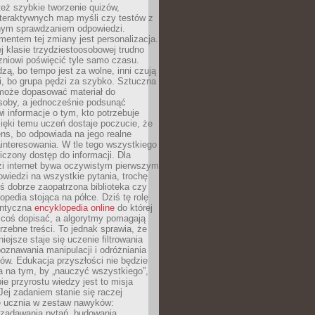
też szybkie tworzenie quizów,
nteraktywnych map myśli czy testów z
ym sprawdzaniem odpowiedzi.
mentem tej zmiany jest personalizacja.
j klasie trzydziestoosobowej trudno
niowi poświęcić tyle samo czasu.
dzą, bo tempo jest za wolne, inni czują
i, bo grupa pędzi za szybko. Sztuczna
 może dopasować materiał do
osoby, a jednocześnie podsunąć
i informacje o tym, kto potrzebuje
ięki temu uczeń dostaje poczucie, że
ns, bo odpowiada na jego realne
ainteresowania. W tle tego wszystkiego
niczony dostęp do informacji. Dla
zi internet bywa oczywistym pierwszym
wiedzi na wszystkie pytania, trochę
yś dobrze zaopatrzona biblioteka czy
opedia stojąca na półce. Dziś tę rolę
antyczna
encyklopedia online
do której
coś dopisać, a algorytmy pomagają
rzebne treści. To jednak sprawia, że
iejsze staje się uczenie filtrowania
oznawania manipulacji i odróżniania
któw. Edukacja przyszłości nie będzie
a na tym, by „nauczyć wszystkiego”,
ie przyrostu wiedzy jest to misja
Jej zadaniem stanie się raczej
 ucznia w zestaw nawyków:
 zadawania pytań, budowania