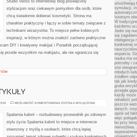
Studio Veriss to internetowy blog poświęcony
umożliwiają 
symulacji, i
stylizacjom oraz ciekawym pomysłom dla osób, które
automatyczn
chcą świadomie dobierać kosmetyki. Strona ma
Istotnym ele
W tradycyjne
charakter praktyczny i łączy w sobie tematy związane z
każdemu ucz
technikami wizażystów. To miejsce pełne kobiecych
Jedni się nu
się zagubien
inspiracji, w którym można znaleźć zarówno praktyczne
inteligencja
konkretnej 
olecam DIY i kreatywny makijaż i Poradnik początkującej
nauczycielow
się przede wszystkim na makijażu, ale nie ogranicza się
wsparcia. Dz
nauka ma se
potrzeby i z
stoi nieogra
młodych lud
KTÓW
źródłem odpo
tak jak kied
gruba encykl
przejęła gig
TYKUŁY
każdy może 
odnaleźć pot
CZYTELNICZE
 2026
MOŻLIWOŚĆ KOMENTOWANIA
ZOSTAŁA WYŁĄCZONA
jeszcze ważn
ARTYKUŁY
danych, rozp
opinii od fa
Spalarnia kalorii – rozbudowany przewodnik po zdrowym
więc polegał
stylu życia Spalarnia kalorii to miejsce w internecie
bo przy temp
niemożliwa. 
stworzony z myślą o osobach, które chcą lepiej
wyposażenie
umiejętność
zrozumieć temat zdrowej sylwetki i szukają konkretnych