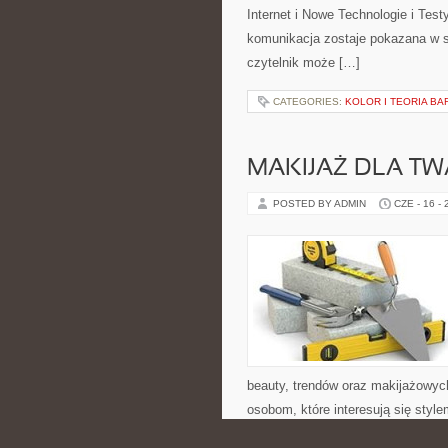
Internet i Nowe Technologie i Tes
komunikacja zostaje pokazana w s
czytelnik może […]
CATEGORIES:
KOLOR I TEORIA BA
MAKIJAŻ DLA TW
POSTED BY ADMIN
CZE - 16 -
beauty, trendów oraz makijażowych 
osobom, które interesują się style
indywidualnym podejściem do wyg