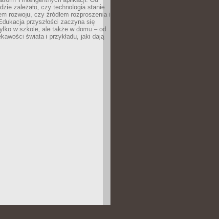
dzie zależało, czy technologia stanie
em rozwoju, czy źródłem rozproszenia i
Edukacja przyszłości zaczyna się
ylko w szkole, ale także w domu – od
kawości świata i przykładu, jaki dają