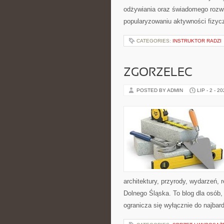
odżywiania oraz świadomego rozwij
popularyzowaniu aktywności fizyc
CATEGORIES:
INSTRUKTOR RADZI
ZGORZELEC
POSTED BY ADMIN
LIP - 2 - 2
architektury, przyrody, wydarzeń,
Dolnego Śląska. To blog dla osób,
ogranicza się wyłącznie do najbard