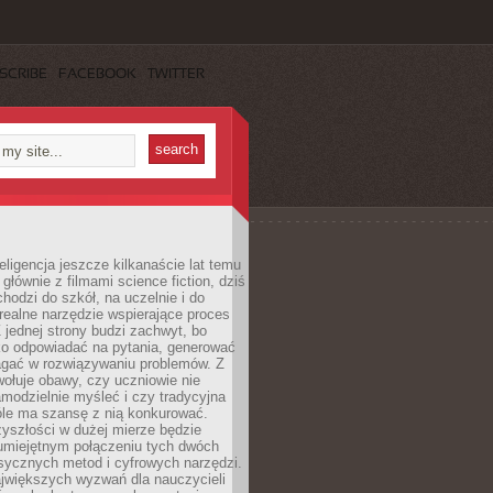
SCRIBE
FACEBOOK
TWITTER
eligencja jeszcze kilkanaście lat temu
 głównie z filmami science fiction, dziś
hodzi do szkół, na uczelnie i do
ealne narzędzie wspierające proces
 jednej strony budzi zachwyt, bo
ko odpowiadać na pytania, generować
magać w rozwiązywaniu problemów. Z
wołuje obawy, czy uczniowie nie
modzielnie myśleć i czy tradycyjna
óle ma szansę z nią konkurować.
yszłości w dużej mierze będzie
 umiejętnym połączeniu tych dwóch
sycznych metod i cyfrowych narzędzi.
jwiększych wyzwań dla nauczycieli