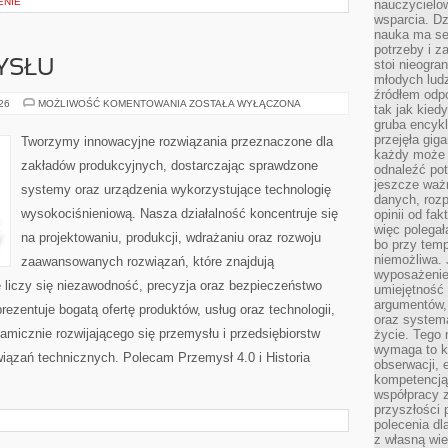
ENIE
nauczycielow
wsparcia. Dz
nauka ma se
potrzeby i z
stoi nieogra
YSŁU
młodych lud
źródłem odpo
HISTORIA
026
MOŻLIWOŚĆ KOMENTOWANIA
ZOSTAŁA WYŁĄCZONA
tak jak kied
PRZEMYSŁU
gruba encykl
przejęła gig
Tworzymy innowacyjne rozwiązania przeznaczone dla
każdy może 
zakładów produkcyjnych, dostarczając sprawdzone
odnaleźć pot
jeszcze ważn
systemy oraz urządzenia wykorzystujące technologię
danych, rozp
wysokociśnieniową. Nasza działalność koncentruje się
opinii od fa
więc polegał
na projektowaniu, produkcji, wdrażaniu oraz rozwoju
bo przy temp
niemożliwa. 
zaawansowanych rozwiązań, które znajdują
wyposażenie
 liczy się niezawodność, precyzja oraz bezpieczeństwo
umiejętność
argumentów, 
zentuje bogatą ofertę produktów, usług oraz technologii,
oraz systema
amicznie rozwijającego się przemysłu i przedsiębiorstw
życie. Tego 
wymaga to k
ązań technicznych. Polecam Przemysł 4.0 i Historia
obserwacji, 
kompetencją
współpracy z
przyszłości 
polecenia dl
z własną wi