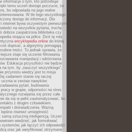
i informacje o tym, kto potrzebuje
ięki temu uczeń dostaje poczucie, że
ns, bo odpowiada na jego realne
ainteresowania. W tle tego wszystkiego
niczony dostęp do informacji. Dla
zi internet bywa oczywistym pierwszym
wiedzi na wszystkie pytania, trochę
yś dobrze zaopatrzona biblioteka czy
opedia stojąca na półce. Dziś tę rolę
antyczna
encyklopedia online
do której
coś dopisać, a algorytmy pomagają
rzebne treści. To jednak sprawia, że
iejsze staje się uczenie filtrowania
oznawania manipulacji i odróżniania
któw. Edukacja przyszłości nie będzie
a na tym, by „nauczyć wszystkiego”,
ie przyrostu wiedzy jest to misja
Jej zadaniem stanie się raczej
 ucznia w zestaw nawyków:
 zadawania pytań, budowania
pracy w grupie, odporności na stres
tycznego rozwijania się przez całe
nie da się w pełni zautomatyzować, bo
ontaktu z drugim człowiekiem,
empatii i doświadczenia. Ważną
 będzie również umiejętność
 samą sztuczną inteligencją. Uczeń
powinien wiedzieć, jak formułować
a systemów, jak łączyć ich odpowiedzi
edzą oraz jak weryfikować otrzymane