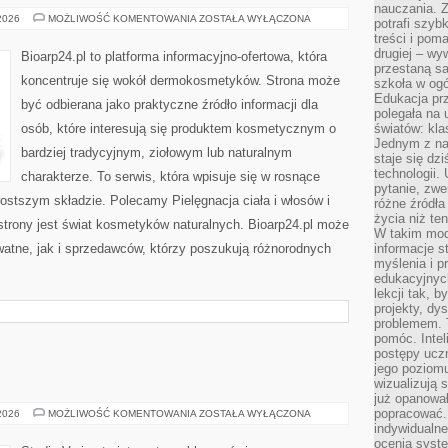
nauczania. Z
KOSMETYKI
 2026
MOŻLIWOŚĆ KOMENTOWANIA
ZOSTAŁA WYŁĄCZONA
potrafi szyb
ZERO
treści i po
WASTE
drugiej – wy
Bioarp24.pl to platforma informacyjno-ofertowa, która
przestaną sa
koncentruje się wokół dermokosmetyków. Strona może
szkoła w og
Edukacja prz
być odbierana jako praktyczne źródło informacji dla
polegała na
osób, które interesują się produktem kosmetycznym o
światów: kla
Jednym z na
bardziej tradycyjnym, ziołowym lub naturalnym
staje się dz
technologii.
charakterze. To serwis, która wpisuje się w rosnące
pytanie, zw
ostszym składzie. Polecamy Pielęgnacja ciała i włosów i
różne źródła
życia niż ten
rony jest świat kosmetyków naturalnych. Bioarp24.pl może
W takim mod
atne, jak i sprzedawców, którzy poszukują różnorodnych
informacje s
myślenia i 
edukacyjnych
lekcji tak, 
projekty, dy
problemem. 
pomóc. Intel
postępy ucz
jego poziomu
wizualizują 
już opanowa
popracować. 
MAKIJAŻ
 2026
MOŻLIWOŚĆ KOMENTOWANIA
ZOSTAŁA WYŁĄCZONA
GWIAZD
indywidualn
ocenia syst