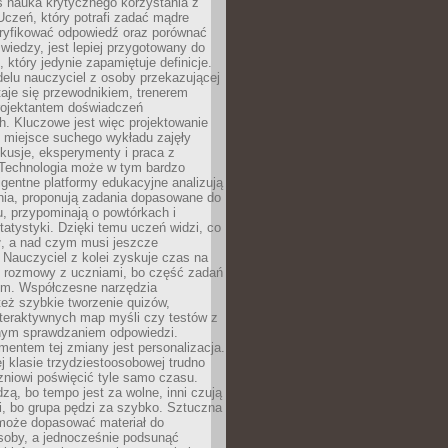
iś nauka krytycznego korzystania z
 Uczeń, który potrafi zadać mądre
eryfikować odpowiedź oraz porównać
 wiedzy, jest lepiej przygotowany do
, który jedynie zapamiętuje definicje.
elu nauczyciel z osoby przekazującej
taje się przewodnikiem, trenerem
projektantem doświadczeń
. Kluczowe jest więc projektowanie
by miejsce suchego wykładu zajęły
skusje, eksperymenty i praca z
Technologia może w tym bardzo
igentne platformy edukacyjne analizują
nia, proponują zadania dopasowane do
, przypominają o powtórkach i
statystyki. Dzięki temu uczeń widzi, co
ł, a nad czym musi jeszcze
Nauczyciel z kolei zyskuje czas na
e rozmowy z uczniami, bo część zadań
em. Współczesne narzędzia
też szybkie tworzenie quizów,
nteraktywnych map myśli czy testów z
ym sprawdzaniem odpowiedzi.
mentem tej zmiany jest personalizacja.
j klasie trzydziestoosobowej trudno
niowi poświęcić tyle samo czasu.
dzą, bo tempo jest za wolne, inni czują
i, bo grupa pędzi za szybko. Sztuczna
 może dopasować materiał do
osoby, a jednocześnie podsunąć