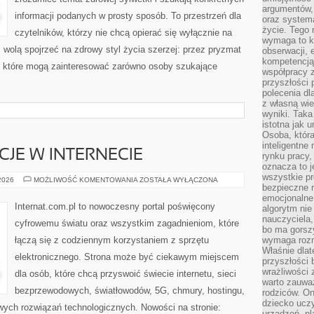
argumentów, 
informacji podanych w prosty sposób. To przestrzeń dla
oraz systema
życie. Tego 
czytelników, którzy nie chcą opierać się wyłącznie na
wymaga to k
z wolą spojrzeć na zdrowy styl życia szerzej: przez pryzmat
obserwacji, 
kompetencją
, które mogą zainteresować zarówno osoby szukające
współpracy z
przyszłości 
polecenia dl
z własną wi
wyniki. Taka 
istotna jak 
Osoba, która
inteligentne
CJE W INTERNECIE
rynku pracy,
oznacza to j
wszystkie p
PRAWO
 2026
MOŻLIWOŚĆ KOMENTOWANIA
ZOSTAŁA WYŁĄCZONA
bezpieczne r
I
REGULACJE
emocjonalne 
W
Internat.com.pl to nowoczesny portal poświęcony
algorytm nie
INTERNECIE
nauczyciela,
cyfrowemu światu oraz wszystkim zagadnieniom, które
bo ma gorszy
łączą się z codziennym korzystaniem z sprzętu
wymaga rozmo
Właśnie dlat
elektronicznego. Strona może być ciekawym miejscem
przyszłości 
wrażliwości
dla osób, które chcą przyswoić świecie internetu, sieci
warto zauważ
bezprzewodowych, światłowodów, 5G, chmury, hostingu,
rodziców. On
dziecko uczy
ych rozwiązań technologicznych. Nowości na stronie:
urządzeń, pla