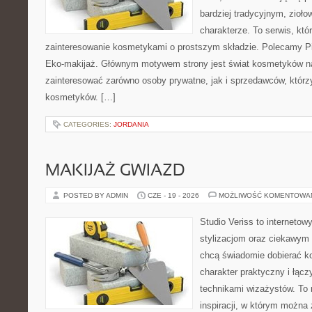
bardziej tradycyjnym, zioł
charakterze. To serwis, któ
zainteresowanie kosmetykami o prostszym składzie. Polecamy Pie
Eko-makijaż. Głównym motywem strony jest świat kosmetyków na
zainteresować zarówno osoby prywatne, jak i sprzedawców, któr
kosmetyków. […]
CATEGORIES:
JORDANIA
MAKIJAŻ GWIAZD
POSTED BY ADMIN
CZE - 19 - 2026
MOŻLIWOŚĆ KOMENTOWA
Studio Veriss to internetow
stylizacjom oraz ciekawym
chcą świadomie dobierać k
charakter praktyczny i łąc
technikami wizażystów. To 
inspiracji, w którym można