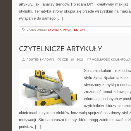
artykuły, jak i analizy trendów. Polecam DIY i kreatywny makijaż 
stylistki. Tematyka strony skupia się przede wszystkim na makijaż
wyłącznie do samego […]
CATEGORIES:
SYLWETKI ARCHITEKTÓW
CZYTELNICZE ARTYKUŁY
POSTED BY ADMIN
CZE - 18 - 2026
MOŻLIWOŚĆ KOMENTOWA
Spalarnia kalorii – rozbud
stylu życia Spalarnia kalori
stworzony z myślą o osobac
zrozumieć temat zdrowej sy
informacji podanych w pros
czytelników, którzy nie chc
obietnicach szybkich efektów, lecz wolą spojrzeć na zdrowy styl 
motywacji. Strona porusza tematy, które mogą zainteresować za
podstaw, […]