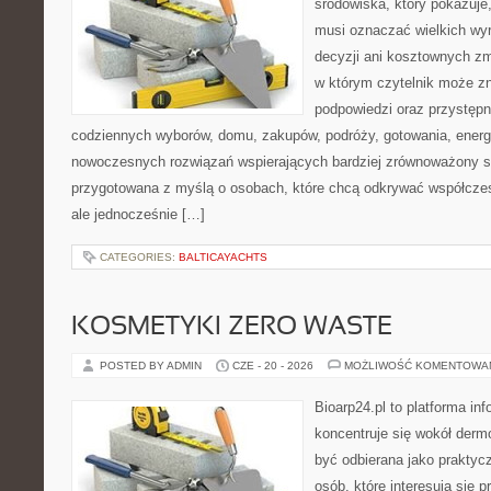
środowiska, który pokazuje,
musi oznaczać wielkich wy
decyzji ani kosztownych zm
w którym czytelnik może zn
podpowiedzi oraz przystępn
codziennych wyborów, domu, zakupów, podróży, gotowania, energii
nowoczesnych rozwiązań wspierających bardziej zrównoważony sty
przygotowana z myślą o osobach, które chcą odkrywać współcz
ale jednocześnie […]
CATEGORIES:
BALTICAYACHTS
KOSMETYKI ZERO WASTE
POSTED BY ADMIN
CZE - 20 - 2026
MOŻLIWOŚĆ KOMENTOWA
Bioarp24.pl to platforma in
koncentruje się wokół der
być odbierana jako praktycz
osób, które interesują się