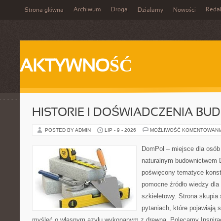
Archiwum
Droga
Reda
Strona główna
Działamy
Nowości
AKTYWNOŚĆ
HISTORIE I DOŚWIADCZENIA BU
POSTED BY ADMIN
LIP - 9 - 2026
MOŻLIWOŚĆ KOMENTOWAN
DomPol – miejsce dla osób
naturalnym budownictwem 
poświęcony tematyce konstr
pomocne źródło wiedzy dla
szkieletowy. Strona skupia
pytaniach, które pojawiają 
myśleć o własnym azylu wykonanym z drewna. Polecamy Inspiracj