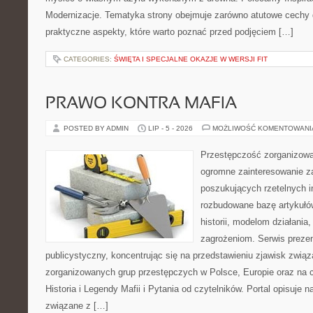
Modernizacje. Tematyka strony obejmuje zarówno atutowe cechy 
praktyczne aspekty, które warto poznać przed podjęciem […]
CATEGORIES:
ŚWIĘTA I SPECJALNE OKAZJE W WERSJI FIT
PRAWO KONTRA MAFIA
POSTED BY ADMIN
LIP - 5 - 2026
MOŻLIWOŚĆ KOMENTOWAN
Przestępczość zorganizowan
ogromne zainteresowanie za
poszukujących rzetelnych i
rozbudowane bazę artykułów
historii, modelom działani
zagrożeniom. Serwis preze
publicystyczny, koncentrując się na przedstawieniu zjawisk związ
zorganizowanych grup przestępczych w Polsce, Europie oraz na 
Historia i Legendy Mafii i Pytania od czytelników. Portal opisuje 
związane z […]