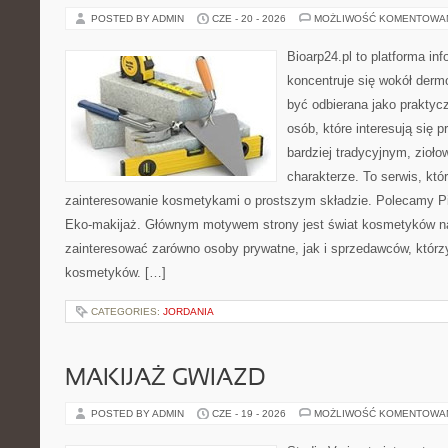
POSTED BY ADMIN
CZE - 20 - 2026
MOŻLIWOŚĆ KOMENTOWA
Bioarp24.pl to platforma in
koncentruje się wokół der
być odbierana jako praktycz
osób, które interesują się
bardziej tradycyjnym, zioł
charakterze. To serwis, któ
zainteresowanie kosmetykami o prostszym składzie. Polecamy Pie
Eko-makijaż. Głównym motywem strony jest świat kosmetyków na
zainteresować zarówno osoby prywatne, jak i sprzedawców, któr
kosmetyków. […]
CATEGORIES:
JORDANIA
MAKIJAŻ GWIAZD
POSTED BY ADMIN
CZE - 19 - 2026
MOŻLIWOŚĆ KOMENTOWA