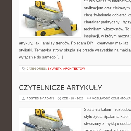
Studio Veriss to internetow
stylizacjom oraz ciekawym
chcą świadomie dobierać k
charakter praktyczny i łąc
technikami wizażystów. To 
inspiracji, w którym można
artykuły, jak i analizy trendów. Polecam DIY i kreatywny makijaż 
stylistki. Tematyka strony skupia się przede wszystkim na makijaż
wyłącznie do samego […]
CATEGORIES:
SYLWETKI ARCHITEKTÓW
CZYTELNICZE ARTYKUŁY
POSTED BY ADMIN
CZE - 18 - 2026
MOŻLIWOŚĆ KOMENTOWA
Spalarnia kalorii – rozbud
stylu życia Spalarnia kalori
stworzony z myślą o osobac
zrozumieć temat zdrowej sy