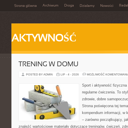
Archiwum
Droga
Reda
Strona główna
Działamy
Nowości
AKTYWNOŚĆ
TRENING W DOMU
POSTED BY ADMIN
LIP - 4 - 2026
MOŻLIWOŚĆ KOMENTOWAN
Sport i aktywność fizyczna 
regularne ćwiczenia. To sty
zdrowie, dobre samopoczuci
Strona poświęcona tej tem
kompendium informacji, w k
– zarówno początkujący, j
znaleźć wartościowe materiały dotyczące treningów, ćwiczeń, zdr