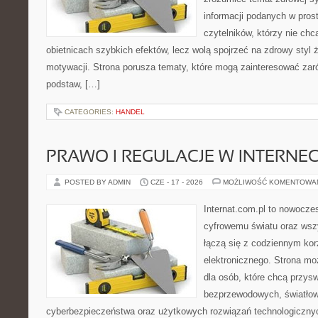
informacji podanych w pros
czytelników, którzy nie chc
obietnicach szybkich efektów, lecz wolą spojrzeć na zdrowy styl 
motywacji. Strona porusza tematy, które mogą zainteresować za
podstaw, […]
CATEGORIES:
HANDEL
PRAWO I REGULACJE W INTERNEC
POSTED BY ADMIN
CZE - 17 - 2026
MOŻLIWOŚĆ KOMENTOWA
Internat.com.pl to nowocze
cyfrowemu światu oraz wsz
łączą się z codziennym kor
elektronicznego. Strona m
dla osób, które chcą przyswo
bezprzewodowych, światłow
cyberbezpieczeństwa oraz użytkowych rozwiązań technologicznyc