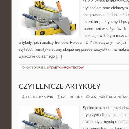
Studio Veriss to internetow
stylizacjom oraz ciekawym
chcą świadomie dobierać k
charakter praktyczny i łąc
technikami wizażystów. To 
inspiracji, w którym można
artykuły, jak i analizy trendów. Polecam DIY i kreatywny makijaż 
stylistki. Tematyka strony skupia się przede wszystkim na makijaż
wyłącznie do samego […]
CATEGORIES:
SYLWETKI ARCHITEKTÓW
CZYTELNICZE ARTYKUŁY
POSTED BY ADMIN
CZE - 18 - 2026
MOŻLIWOŚĆ KOMENTOWA
Spalarnia kalorii – rozbud
stylu życia Spalarnia kalori
stworzony z myślą o osobac
zrozumieć temat zdrowej sy