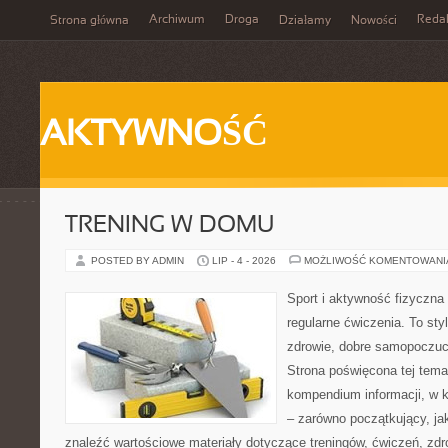
Archiwum
Droga
Reda
Strona główna
Działamy
Nowości
AKTYWNOŚĆ
TRENING W DOMU
POSTED BY ADMIN
LIP - 4 - 2026
MOŻLIWOŚĆ KOMENTOWAN
Sport i aktywność fizyczna 
regularne ćwiczenia. To sty
zdrowie, dobre samopoczuci
Strona poświęcona tej tem
kompendium informacji, w k
– zarówno początkujący, j
znaleźć wartościowe materiały dotyczące treningów, ćwiczeń, zdr