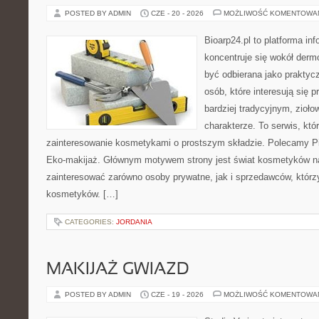
POSTED BY ADMIN
CZE - 20 - 2026
MOŻLIWOŚĆ KOMENTOWA
Bioarp24.pl to platforma in
koncentruje się wokół der
być odbierana jako praktycz
osób, które interesują się
bardziej tradycyjnym, zioł
charakterze. To serwis, któ
zainteresowanie kosmetykami o prostszym składzie. Polecamy Pie
Eko-makijaż. Głównym motywem strony jest świat kosmetyków na
zainteresować zarówno osoby prywatne, jak i sprzedawców, któr
kosmetyków. […]
CATEGORIES:
JORDANIA
MAKIJAŻ GWIAZD
POSTED BY ADMIN
CZE - 19 - 2026
MOŻLIWOŚĆ KOMENTOWA