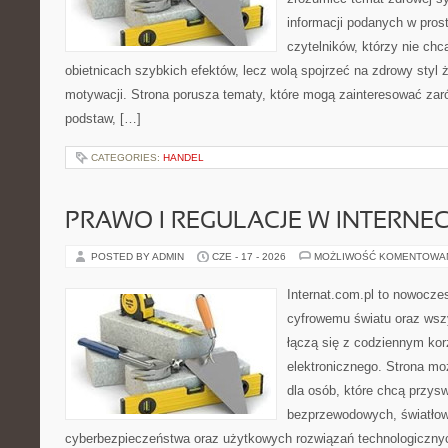
informacji podanych w pros
czytelników, którzy nie chc
obietnicach szybkich efektów, lecz wolą spojrzeć na zdrowy styl 
motywacji. Strona porusza tematy, które mogą zainteresować za
podstaw, […]
CATEGORIES:
HANDEL
PRAWO I REGULACJE W INTERNEC
POSTED BY ADMIN
CZE - 17 - 2026
MOŻLIWOŚĆ KOMENTOWA
Internat.com.pl to nowocze
cyfrowemu światu oraz wsz
łączą się z codziennym kor
elektronicznego. Strona m
dla osób, które chcą przyswo
bezprzewodowych, światłow
cyberbezpieczeństwa oraz użytkowych rozwiązań technologicznyc