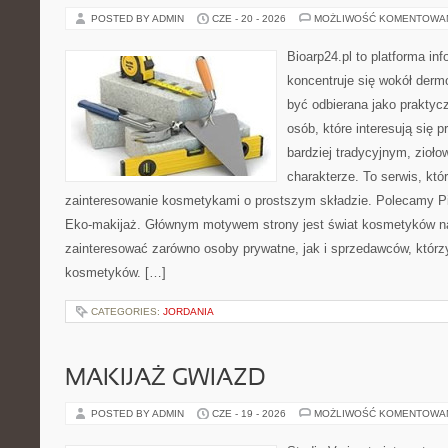
POSTED BY ADMIN
CZE - 20 - 2026
MOŻLIWOŚĆ KOMENTOWA
Bioarp24.pl to platforma in
koncentruje się wokół der
być odbierana jako praktycz
osób, które interesują się
bardziej tradycyjnym, zioł
charakterze. To serwis, któ
zainteresowanie kosmetykami o prostszym składzie. Polecamy Pie
Eko-makijaż. Głównym motywem strony jest świat kosmetyków na
zainteresować zarówno osoby prywatne, jak i sprzedawców, któr
kosmetyków. […]
CATEGORIES:
JORDANIA
MAKIJAŻ GWIAZD
POSTED BY ADMIN
CZE - 19 - 2026
MOŻLIWOŚĆ KOMENTOWA