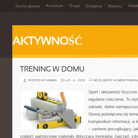
Archiwum
Droga
Reda
Strona główna
Działamy
Nowości
AKTYWNOŚĆ
TRENING W DOMU
POSTED BY ADMIN
LIP - 4 - 2026
MOŻLIWOŚĆ KOMENTOWAN
Sport i aktywność fizyczna 
regularne ćwiczenia. To sty
zdrowie, dobre samopoczuci
Strona poświęcona tej tem
kompendium informacji, w k
– zarówno początkujący, j
znaleźć wartościowe materiały dotyczące treningów, ćwiczeń, zdr