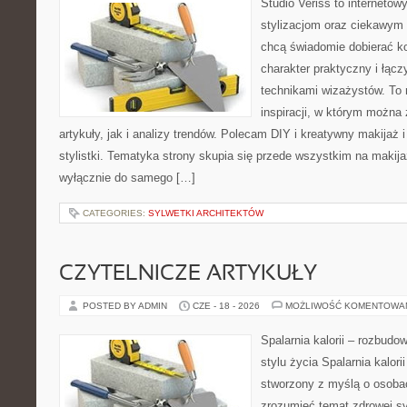
Studio Veriss to internetow
stylizacjom oraz ciekawym
chcą świadomie dobierać k
charakter praktyczny i łąc
technikami wizażystów. To 
inspiracji, w którym można
artykuły, jak i analizy trendów. Polecam DIY i kreatywny makijaż 
stylistki. Tematyka strony skupia się przede wszystkim na makijaż
wyłącznie do samego […]
CATEGORIES:
SYLWETKI ARCHITEKTÓW
CZYTELNICZE ARTYKUŁY
POSTED BY ADMIN
CZE - 18 - 2026
MOŻLIWOŚĆ KOMENTOWA
Spalarnia kalorii – rozbud
stylu życia Spalarnia kalori
stworzony z myślą o osobac
zrozumieć temat zdrowej sy