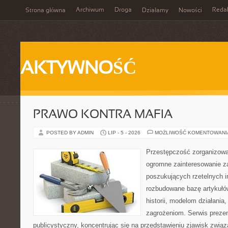
Archiwum
Droga
Reda
Strona główna
Działamy
Nowości
AKTYWNOŚĆ
PRAWO KONTRA MAFIA
POSTED BY ADMIN
LIP - 5 - 2026
MOŻLIWOŚĆ KOMENTOWAN
Przestępczość zorganizowan
ogromne zainteresowanie za
poszukujących rzetelnych i
rozbudowane bazę artykułów
historii, modelom działani
zagrożeniom. Serwis preze
publicystyczny, koncentrując się na przedstawieniu zjawisk związ