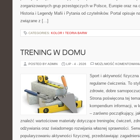
zorganizowanych grup przestępczych w Polsce, Europie oraz na 
Historia i Legendy Mafii i Pytania od czytelników. Portal opisuje 
związane z […]
CATEGORIES:
KOLOR I TEORIA BARW
TRENING W DOMU
POSTED BY ADMIN
LIP - 4 - 2026
MOŻLIWOŚĆ KOMENTOWAN
Sport i aktywność fizyczna 
regularne ćwiczenia. To sty
zdrowie, dobre samopoczuci
Strona poświęcona tej tem
kompendium informacji, w k
– zarówno początkujący, j
znaleźć wartościowe materiały dotyczące treningów, ćwiczeń, zdr
odżywiania oraz świadomego rozwijania własnej sprawności. Serwi
popularyzowaniu aktywności fizycznej, przedstawiając zagadnien