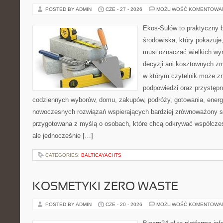
POSTED BY ADMIN
CZE - 27 - 2026
MOŻLIWOŚĆ KOMENTOWA
Ekos-Sułów to praktyczny 
środowiska, który pokazuje,
musi oznaczać wielkich wy
decyzji ani kosztownych zm
w którym czytelnik może zn
podpowiedzi oraz przystępn
codziennych wyborów, domu, zakupów, podróży, gotowania, energii
nowoczesnych rozwiązań wspierających bardziej zrównoważony sty
przygotowana z myślą o osobach, które chcą odkrywać współcz
ale jednocześnie […]
CATEGORIES:
BALTICAYACHTS
KOSMETYKI ZERO WASTE
POSTED BY ADMIN
CZE - 20 - 2026
MOŻLIWOŚĆ KOMENTOWA