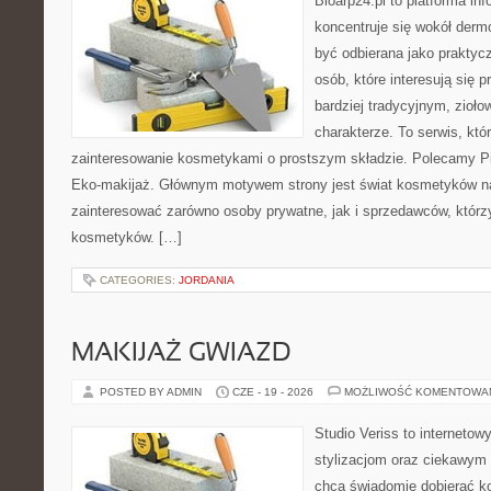
Bioarp24.pl to platforma in
koncentruje się wokół der
być odbierana jako praktycz
osób, które interesują się
bardziej tradycyjnym, zioł
charakterze. To serwis, któ
zainteresowanie kosmetykami o prostszym składzie. Polecamy Pie
Eko-makijaż. Głównym motywem strony jest świat kosmetyków na
zainteresować zarówno osoby prywatne, jak i sprzedawców, któr
kosmetyków. […]
CATEGORIES:
JORDANIA
MAKIJAŻ GWIAZD
POSTED BY ADMIN
CZE - 19 - 2026
MOŻLIWOŚĆ KOMENTOWA
Studio Veriss to internetow
stylizacjom oraz ciekawym
chcą świadomie dobierać k