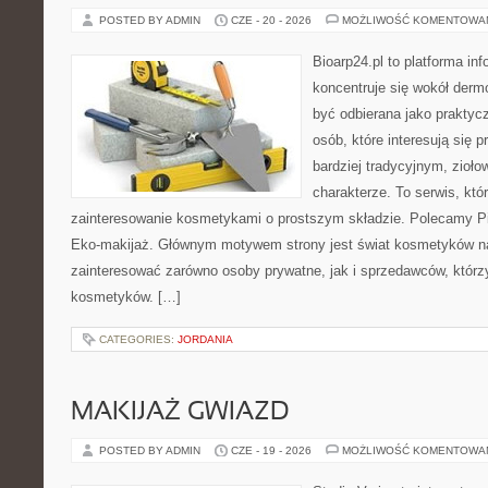
POSTED BY ADMIN
CZE - 20 - 2026
MOŻLIWOŚĆ KOMENTOWA
Bioarp24.pl to platforma in
koncentruje się wokół der
być odbierana jako praktycz
osób, które interesują się
bardziej tradycyjnym, zioł
charakterze. To serwis, któ
zainteresowanie kosmetykami o prostszym składzie. Polecamy Pie
Eko-makijaż. Głównym motywem strony jest świat kosmetyków na
zainteresować zarówno osoby prywatne, jak i sprzedawców, któr
kosmetyków. […]
CATEGORIES:
JORDANIA
MAKIJAŻ GWIAZD
POSTED BY ADMIN
CZE - 19 - 2026
MOŻLIWOŚĆ KOMENTOWA