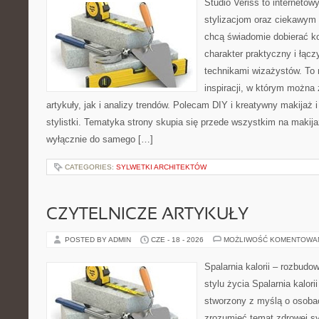
Studio Veriss to internetow
stylizacjom oraz ciekawym
chcą świadomie dobierać k
charakter praktyczny i łąc
technikami wizażystów. To 
inspiracji, w którym można
artykuły, jak i analizy trendów. Polecam DIY i kreatywny makijaż 
stylistki. Tematyka strony skupia się przede wszystkim na makijaż
wyłącznie do samego […]
CATEGORIES:
SYLWETKI ARCHITEKTÓW
CZYTELNICZE ARTYKUŁY
POSTED BY ADMIN
CZE - 18 - 2026
MOŻLIWOŚĆ KOMENTOWA
Spalarnia kalorii – rozbud
stylu życia Spalarnia kalori
stworzony z myślą o osobac
zrozumieć temat zdrowej sy