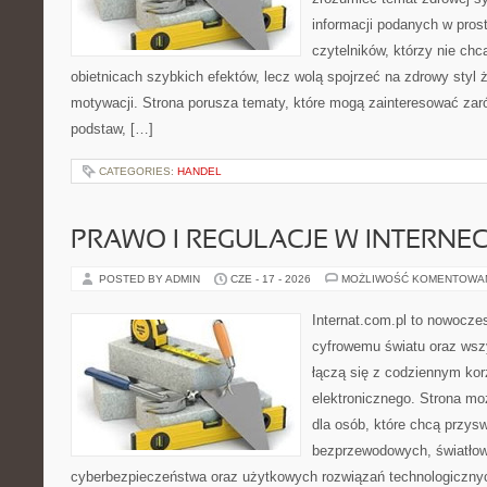
informacji podanych w pros
czytelników, którzy nie chc
obietnicach szybkich efektów, lecz wolą spojrzeć na zdrowy styl 
motywacji. Strona porusza tematy, które mogą zainteresować za
podstaw, […]
CATEGORIES:
HANDEL
PRAWO I REGULACJE W INTERNEC
POSTED BY ADMIN
CZE - 17 - 2026
MOŻLIWOŚĆ KOMENTOWA
Internat.com.pl to nowocze
cyfrowemu światu oraz wsz
łączą się z codziennym kor
elektronicznego. Strona m
dla osób, które chcą przyswo
bezprzewodowych, światłow
cyberbezpieczeństwa oraz użytkowych rozwiązań technologicznyc