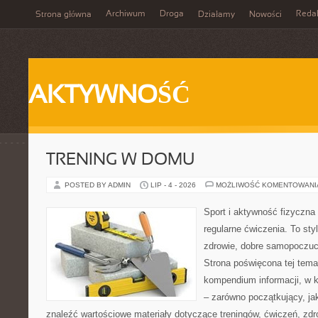
Archiwum
Droga
Reda
Strona główna
Działamy
Nowości
AKTYWNOŚĆ
TRENING W DOMU
POSTED BY ADMIN
LIP - 4 - 2026
MOŻLIWOŚĆ KOMENTOWAN
Sport i aktywność fizyczna 
regularne ćwiczenia. To sty
zdrowie, dobre samopoczuci
Strona poświęcona tej tem
kompendium informacji, w k
– zarówno początkujący, j
znaleźć wartościowe materiały dotyczące treningów, ćwiczeń, zdr