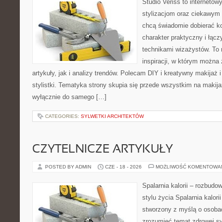
Studio Veriss to internetow
stylizacjom oraz ciekawym
chcą świadomie dobierać k
charakter praktyczny i łąc
technikami wizażystów. To 
inspiracji, w którym można
artykuły, jak i analizy trendów. Polecam DIY i kreatywny makijaż 
stylistki. Tematyka strony skupia się przede wszystkim na makijaż
wyłącznie do samego […]
CATEGORIES:
SYLWETKI ARCHITEKTÓW
CZYTELNICZE ARTYKUŁY
POSTED BY ADMIN
CZE - 18 - 2026
MOŻLIWOŚĆ KOMENTOWA
Spalarnia kalorii – rozbud
stylu życia Spalarnia kalori
stworzony z myślą o osobac
zrozumieć temat zdrowej sy