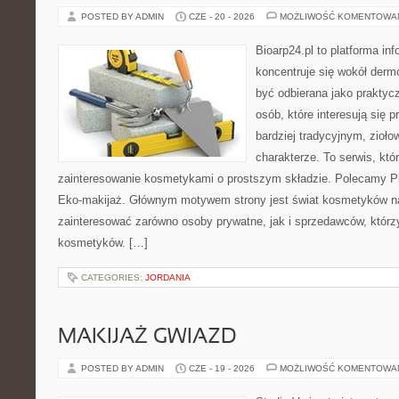
POSTED BY ADMIN
CZE - 20 - 2026
MOŻLIWOŚĆ KOMENTOWA
Bioarp24.pl to platforma in
koncentruje się wokół der
być odbierana jako praktycz
osób, które interesują się
bardziej tradycyjnym, zioł
charakterze. To serwis, któ
zainteresowanie kosmetykami o prostszym składzie. Polecamy Pie
Eko-makijaż. Głównym motywem strony jest świat kosmetyków na
zainteresować zarówno osoby prywatne, jak i sprzedawców, któr
kosmetyków. […]
CATEGORIES:
JORDANIA
MAKIJAŻ GWIAZD
POSTED BY ADMIN
CZE - 19 - 2026
MOŻLIWOŚĆ KOMENTOWA