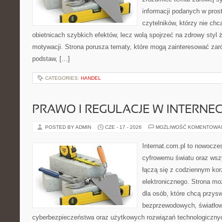
informacji podanych w pros
czytelników, którzy nie chc
obietnicach szybkich efektów, lecz wolą spojrzeć na zdrowy styl 
motywacji. Strona porusza tematy, które mogą zainteresować za
podstaw, […]
CATEGORIES:
HANDEL
PRAWO I REGULACJE W INTERNEC
POSTED BY ADMIN
CZE - 17 - 2026
MOŻLIWOŚĆ KOMENTOWA
Internat.com.pl to nowocze
cyfrowemu światu oraz wsz
łączą się z codziennym kor
elektronicznego. Strona m
dla osób, które chcą przyswo
bezprzewodowych, światłow
cyberbezpieczeństwa oraz użytkowych rozwiązań technologicznyc