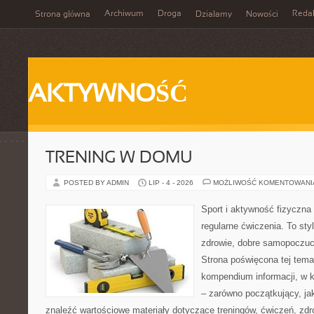
Archiwum
Droga
Reda
Strona główna
Działamy
Nowości
AKTYWNOŚĆ
TRENING W DOMU
POSTED BY ADMIN
LIP - 4 - 2026
MOŻLIWOŚĆ KOMENTOWAN
Sport i aktywność fizyczna 
regularne ćwiczenia. To sty
zdrowie, dobre samopoczuci
Strona poświęcona tej tem
kompendium informacji, w k
– zarówno początkujący, j
znaleźć wartościowe materiały dotyczące treningów, ćwiczeń, zdr