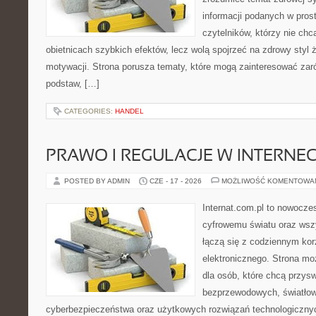
informacji podanych w pros
czytelników, którzy nie chc
obietnicach szybkich efektów, lecz wolą spojrzeć na zdrowy styl 
motywacji. Strona porusza tematy, które mogą zainteresować za
podstaw, […]
CATEGORIES:
HANDEL
PRAWO I REGULACJE W INTERNEC
POSTED BY ADMIN
CZE - 17 - 2026
MOŻLIWOŚĆ KOMENTOWA
Internat.com.pl to nowocze
cyfrowemu światu oraz wsz
łączą się z codziennym kor
elektronicznego. Strona m
dla osób, które chcą przyswo
bezprzewodowych, światłow
cyberbezpieczeństwa oraz użytkowych rozwiązań technologicznyc