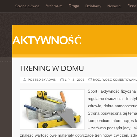
Archiwum
Droga
Reda
Strona główna
Działamy
Nowości
AKTYWNOŚĆ
TRENING W DOMU
POSTED BY ADMIN
LIP - 4 - 2026
MOŻLIWOŚĆ KOMENTOWAN
Sport i aktywność fizyczna 
regularne ćwiczenia. To sty
zdrowie, dobre samopoczuci
Strona poświęcona tej tem
kompendium informacji, w k
– zarówno początkujący, j
znaleźć wartościowe materiały dotyczące treningów, ćwiczeń, zdr