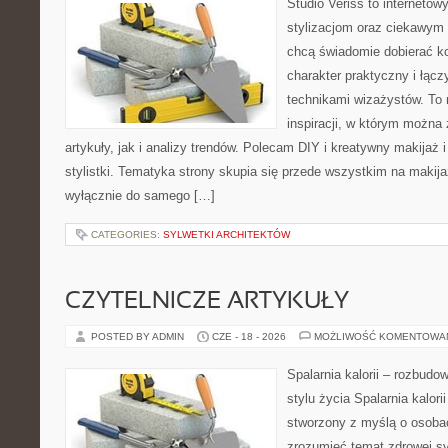
Studio Veriss to internetow
stylizacjom oraz ciekawym
chcą świadomie dobierać k
charakter praktyczny i łąc
technikami wizażystów. To 
inspiracji, w którym można
artykuły, jak i analizy trendów. Polecam DIY i kreatywny makijaż 
stylistki. Tematyka strony skupia się przede wszystkim na makijaż
wyłącznie do samego […]
CATEGORIES:
SYLWETKI ARCHITEKTÓW
CZYTELNICZE ARTYKUŁY
POSTED BY ADMIN
CZE - 18 - 2026
MOŻLIWOŚĆ KOMENTOWA
Spalarnia kalorii – rozbud
stylu życia Spalarnia kalori
stworzony z myślą o osobac
zrozumieć temat zdrowej sy