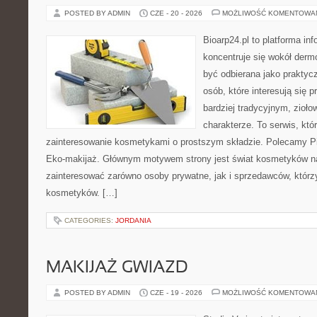
POSTED BY ADMIN
CZE - 20 - 2026
MOŻLIWOŚĆ KOMENTOWA
Bioarp24.pl to platforma in
koncentruje się wokół der
być odbierana jako praktycz
osób, które interesują się
bardziej tradycyjnym, zioł
charakterze. To serwis, któ
zainteresowanie kosmetykami o prostszym składzie. Polecamy Pie
Eko-makijaż. Głównym motywem strony jest świat kosmetyków na
zainteresować zarówno osoby prywatne, jak i sprzedawców, któr
kosmetyków. […]
CATEGORIES:
JORDANIA
MAKIJAŻ GWIAZD
POSTED BY ADMIN
CZE - 19 - 2026
MOŻLIWOŚĆ KOMENTOWA