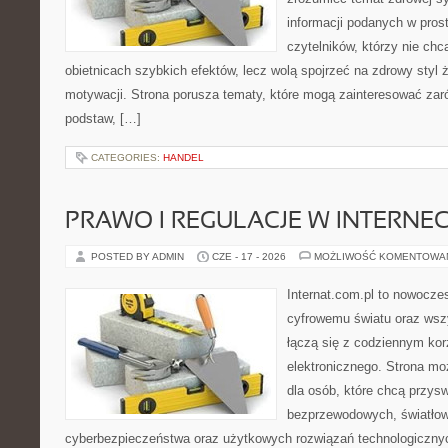
informacji podanych w pros
czytelników, którzy nie chc
obietnicach szybkich efektów, lecz wolą spojrzeć na zdrowy styl 
motywacji. Strona porusza tematy, które mogą zainteresować za
podstaw, […]
CATEGORIES:
HANDEL
PRAWO I REGULACJE W INTERNEC
POSTED BY ADMIN
CZE - 17 - 2026
MOŻLIWOŚĆ KOMENTOWA
Internat.com.pl to nowocze
cyfrowemu światu oraz wsz
łączą się z codziennym kor
elektronicznego. Strona m
dla osób, które chcą przyswo
bezprzewodowych, światłow
cyberbezpieczeństwa oraz użytkowych rozwiązań technologicznyc