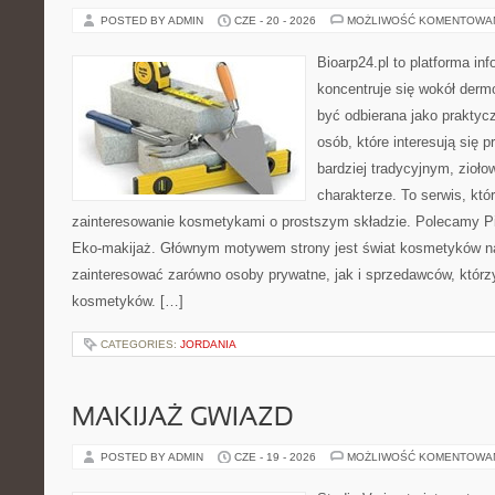
POSTED BY ADMIN
CZE - 20 - 2026
MOŻLIWOŚĆ KOMENTOWA
Bioarp24.pl to platforma in
koncentruje się wokół der
być odbierana jako praktycz
osób, które interesują się
bardziej tradycyjnym, zioł
charakterze. To serwis, któ
zainteresowanie kosmetykami o prostszym składzie. Polecamy Pie
Eko-makijaż. Głównym motywem strony jest świat kosmetyków na
zainteresować zarówno osoby prywatne, jak i sprzedawców, któr
kosmetyków. […]
CATEGORIES:
JORDANIA
MAKIJAŻ GWIAZD
POSTED BY ADMIN
CZE - 19 - 2026
MOŻLIWOŚĆ KOMENTOWA