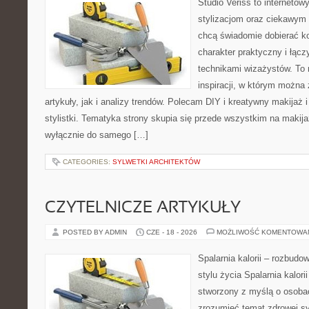
Studio Veriss to internetow
stylizacjom oraz ciekawym
chcą świadomie dobierać k
charakter praktyczny i łąc
technikami wizażystów. To 
inspiracji, w którym można
artykuły, jak i analizy trendów. Polecam DIY i kreatywny makijaż 
stylistki. Tematyka strony skupia się przede wszystkim na makijaż
wyłącznie do samego […]
CATEGORIES:
SYLWETKI ARCHITEKTÓW
CZYTELNICZE ARTYKUŁY
POSTED BY ADMIN
CZE - 18 - 2026
MOŻLIWOŚĆ KOMENTOWA
Spalarnia kalorii – rozbud
stylu życia Spalarnia kalori
stworzony z myślą o osobac
zrozumieć temat zdrowej sy