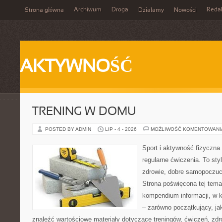
Archiwum
Droga
Reda
Strona główna
Działamy
Nowości
AKTYWNOŚĆ
TRENING W DOMU
POSTED BY ADMIN
LIP - 4 - 2026
MOŻLIWOŚĆ KOMENTOWAN
Sport i aktywność fizyczna 
regularne ćwiczenia. To sty
zdrowie, dobre samopoczuci
Strona poświęcona tej tem
kompendium informacji, w k
– zarówno początkujący, j
znaleźć wartościowe materiały dotyczące treningów, ćwiczeń, zdr