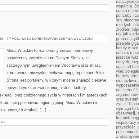
nauczycielow
wsparcia. Dz
nauka ma se
potrzeby i z
stoi nieogra
młodych lud
źródłem odpo
tak jak kied
gruba encykl
ZGORZELEC
026
MOŻLIWOŚĆ KOMENTOWANIA
ZOSTAŁA WYŁĄCZONA
przejęła gig
każdy może 
Moda Wrocław to różnorodny serwis internetowy
odnaleźć pot
jeszcze ważn
poświęcony zwiedzaniu na Dolnym Śląsku, ze
danych, rozp
szczególnym uwzględnieniem Wrocławia oraz miast,
opinii od fa
więc polegał
które tworzą niezwykle ciekawą mapę tej części Polski.
bo przy temp
Strona jest portalem, w którym można znaleźć ciekawe
niemożliwa. 
wyposażenie
opisy dotyczące zwiedzania, historii, kultury,
umiejętność
argumentów, 
 rekreacji oraz codziennego życia w miastach i miasteczkach
oraz systema
 które lubią poznawać region głębiej. Moda Wrocław nie
życie. Tego 
wymaga to k
ziej znanych atrakcji, […]
obserwacji, 
kompetencją
współpracy z
ENIE
przyszłości 
polecenia dl
z własną wi