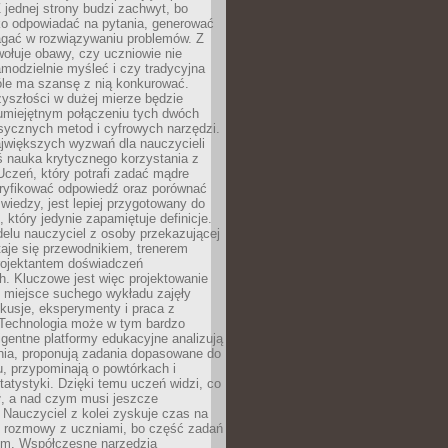
 jednej strony budzi zachwyt, bo
ko odpowiadać na pytania, generować
magać w rozwiązywaniu problemów. Z
wołuje obawy, czy uczniowie nie
modzielnie myśleć i czy tradycyjna
óle ma szansę z nią konkurować.
yszłości w dużej mierze będzie
 umiejętnym połączeniu tych dwóch
sycznych metod i cyfrowych narzędzi.
jwiększych wyzwań dla nauczycieli
iś nauka krytycznego korzystania z
 Uczeń, który potrafi zadać mądre
eryfikować odpowiedź oraz porównać
 wiedzy, jest lepiej przygotowany do
, który jedynie zapamiętuje definicje.
elu nauczyciel z osoby przekazującej
taje się przewodnikiem, trenerem
projektantem doświadczeń
. Kluczowe jest więc projektowanie
by miejsce suchego wykładu zajęły
skusje, eksperymenty i praca z
Technologia może w tym bardzo
igentne platformy edukacyjne analizują
nia, proponują zadania dopasowane do
, przypominają o powtórkach i
statystyki. Dzięki temu uczeń widzi, co
ł, a nad czym musi jeszcze
Nauczyciel z kolei zyskuje czas na
e rozmowy z uczniami, bo część zadań
em. Współczesne narzędzia