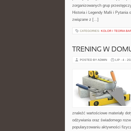
zorganizowanych grup przestępczy
Historia i Legendy Mafii i Pytania
związane z […]
CATEGORIES:
KOLOR I TEORIA BA
TRENING W DOM
POSTED BY ADMIN
LIP - 4 - 2
znaleźć wartościowe materiały dot
odżywiania oraz świadomego rozwij
popularyzowaniu aktywności fizyc