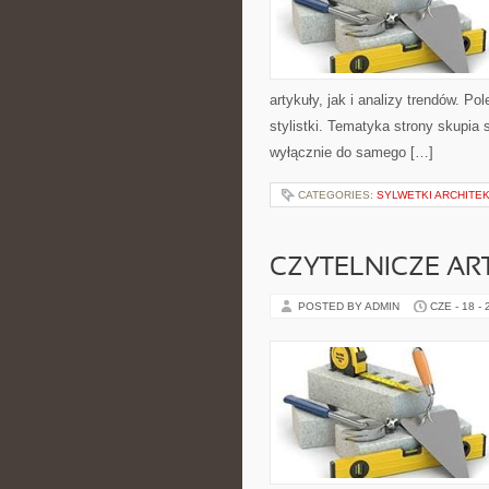
artykuły, jak i analizy trendów. P
stylistki. Tematyka strony skupia 
wyłącznie do samego […]
CATEGORIES:
SYLWETKI ARCHITE
CZYTELNICZE AR
POSTED BY ADMIN
CZE - 18 -