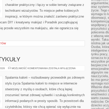
argumentów, 
charakter praktyczny i łączy w sobie tematy związane z
oraz systema
życie. Tego 
technikami wizażystów. To miejsce pełne kobiecych
wymaga to k
inspiracji, w którym można znaleźć zarówno praktyczne
obserwacji, 
kompetencją
olecam DIY i kreatywny makijaż i Poradnik początkującej
współpracy z
się przede wszystkim na makijażu, ale nie ogranicza się
przyszłości 
polecenia dl
z własną wi
wyniki. Taka 
istotna jak 
KTÓW
Osoba, która
inteligentne
rynku pracy,
oznacza to j
TYKUŁY
wszystkie p
bezpieczne r
CZYTELNICZE
 2026
MOŻLIWOŚĆ KOMENTOWANIA
ZOSTAŁA WYŁĄCZONA
emocjonalne 
ARTYKUŁY
algorytm nie
nauczyciela,
Spalarnia kalorii – rozbudowany przewodnik po zdrowym
bo ma gorszy
stylu życia Spalarnia kalorii to miejsce w internecie
wymaga rozmo
Właśnie dlat
stworzony z myślą o osobach, które chcą lepiej
przyszłości 
wrażliwości
zrozumieć temat zdrowej sylwetki i szukają konkretnych
warto zauważ
informacji podanych w prosty sposób. To przestrzeń dla
rodziców. On
dziecko uczy
czytelników, którzy nie chcą opierać się wyłącznie na
urządzeń, pla