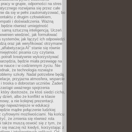
pracy w grupie, odporności na stres
tycznego rozwijania się przez całe
nie da się w pełni zautomatyzować, bo
ontaktu z drugim człowiekiem,
empatii i doświadczenia. Ważną
 będzie również umiejętność
 samą sztuczną inteligencją. Uczeń
powinien wiedzieć, jak formułować
a systemów, jak łączyć ich odpowiedzi
edzą oraz jak weryfikować otrzymane
„alfabetyzacja AI” stanie się równie
umiejętność pisania czy czytania.
 potrafi kreatywnie wykorzystywać
 narzędzia, będzie miała przewagę na
 w nauce i w codziennym życiu. Nie
ednak, że technologia rozwiąże
roblemy szkoły. Nadal potrzebne będą
elacje, przyjazna atmosfera, wsparcie
i troska o dobrostan uczniów. Żaden
 zastąpi uważnego spojrzenia
 który dostrzeże, że ktoś siedzi cicho,
 dzień, albo że konflikt w klasie
wy, a nie kolejnej prezentacji.
ego najważniejsze w edukacji
będzie mądre połączenie ludzkiej
 z cyfrowymi możliwościami. Na końcu
yć, że zmienia się również rola
i także muszą oswoić się z tym, że
 się inaczej niż kiedyś, korzystając z
tform i inteligentnych aplikacji. Od