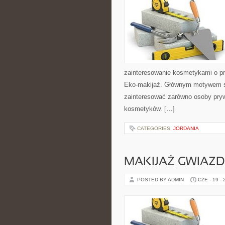
zainteresowanie kosmetykami o pr
Eko-makijaż. Głównym motywem st
zainteresować zarówno osoby pryw
kosmetyków. […]
CATEGORIES:
JORDANIA
MAKIJAŻ GWIAZD
POSTED BY ADMIN
CZE - 19 -