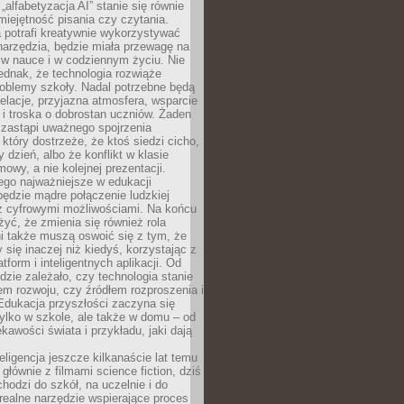
„alfabetyzacja AI” stanie się równie
umiejętność pisania czy czytania.
 potrafi kreatywnie wykorzystywać
 narzędzia, będzie miała przewagę na
 w nauce i w codziennym życiu. Nie
ednak, że technologia rozwiąże
roblemy szkoły. Nadal potrzebne będą
elacje, przyjazna atmosfera, wsparcie
i troska o dobrostan uczniów. Żaden
 zastąpi uważnego spojrzenia
 który dostrzeże, że ktoś siedzi cicho,
 dzień, albo że konflikt w klasie
wy, a nie kolejnej prezentacji.
ego najważniejsze w edukacji
będzie mądre połączenie ludzkiej
 z cyfrowymi możliwościami. Na końcu
yć, że zmienia się również rola
i także muszą oswoić się z tym, że
 się inaczej niż kiedyś, korzystając z
tform i inteligentnych aplikacji. Od
dzie zależało, czy technologia stanie
em rozwoju, czy źródłem rozproszenia i
Edukacja przyszłości zaczyna się
ylko w szkole, ale także w domu – od
kawości świata i przykładu, jaki dają
eligencja jeszcze kilkanaście lat temu
 głównie z filmami science fiction, dziś
hodzi do szkół, na uczelnie i do
ealne narzędzie wspierające proces