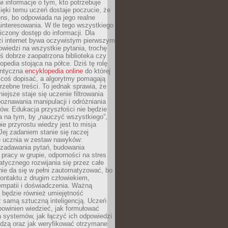
i informacje o tym, kto potrzebuje
ięki temu uczeń dostaje poczucie, że
ns, bo odpowiada na jego realne
ainteresowania. W tle tego wszystkiego
niczony dostęp do informacji. Dla
zi internet bywa oczywistym pierwszym
wiedzi na wszystkie pytania, trochę
yś dobrze zaopatrzona biblioteka czy
opedia stojąca na półce. Dziś tę rolę
antyczna
encyklopedia online
do której
coś dopisać, a algorytmy pomagają
rzebne treści. To jednak sprawia, że
iejsze staje się uczenie filtrowania
oznawania manipulacji i odróżniania
któw. Edukacja przyszłości nie będzie
a na tym, by „nauczyć wszystkiego”,
ie przyrostu wiedzy jest to misja
Jej zadaniem stanie się raczej
 ucznia w zestaw nawyków:
 zadawania pytań, budowania
pracy w grupie, odporności na stres
tycznego rozwijania się przez całe
nie da się w pełni zautomatyzować, bo
ontaktu z drugim człowiekiem,
empatii i doświadczenia. Ważną
 będzie również umiejętność
 samą sztuczną inteligencją. Uczeń
powinien wiedzieć, jak formułować
a systemów, jak łączyć ich odpowiedzi
edzą oraz jak weryfikować otrzymane