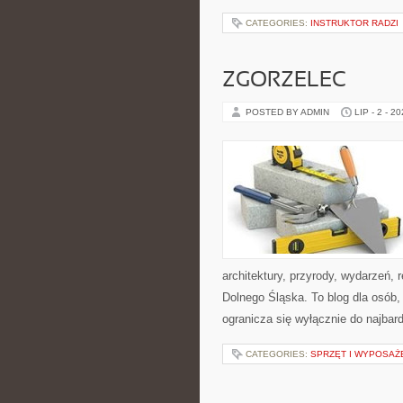
CATEGORIES:
INSTRUKTOR RADZI
ZGORZELEC
POSTED BY ADMIN
LIP - 2 - 2
architektury, przyrody, wydarzeń,
Dolnego Śląska. To blog dla osób,
ogranicza się wyłącznie do najbard
CATEGORIES:
SPRZĘT I WYPOSAŻ