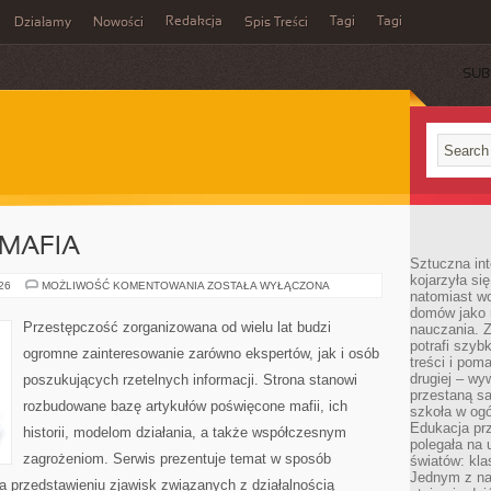
Redakcja
Tagi
Tagi
Działamy
Nowości
Spis Treści
SUB
Ć
MAFIA
Sztuczna int
kojarzyła się
PRAWO
026
MOŻLIWOŚĆ KOMENTOWANIA
ZOSTAŁA WYŁĄCZONA
natomiast wc
KONTRA
MAFIA
domów jako r
Przestępczość zorganizowana od wielu lat budzi
nauczania. Z
potrafi szyb
ogromne zainteresowanie zarówno ekspertów, jak i osób
treści i po
drugiej – wy
poszukujących rzetelnych informacji. Strona stanowi
przestaną sa
rozbudowane bazę artykułów poświęcone mafii, ich
szkoła w og
Edukacja prz
historii, modelom działania, a także współczesnym
polegała na
zagrożeniom. Serwis prezentuje temat w sposób
światów: kla
Jednym z na
na przedstawieniu zjawisk związanych z działalnością