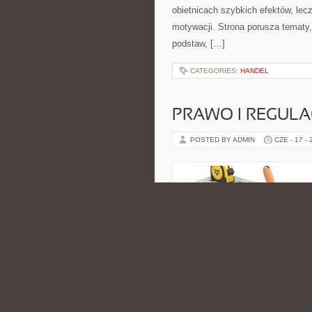
obietnicach szybkich efektów, lec
motywacji. Strona porusza tematy
podstaw, […]
CATEGORIES:
HANDEL
PRAWO I REGULA
POSTED BY ADMIN
CZE - 17 -
cyberbezpieczeństwa oraz użytkow
Internet i Nowe Technologie i Tes
komunikacja zostaje pokazana w s