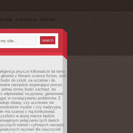
SCRIBE
FACEBOOK
TWITTER
eligencja jeszcze kilkanaście lat temu
 głównie z filmami science fiction, dziś
hodzi do szkół, na uczelnie i do
ealne narzędzie wspierające proces
 jednej strony budzi zachwyt, bo
ko odpowiadać na pytania, generować
magać w rozwiązywaniu problemów. Z
wołuje obawy, czy uczniowie nie
modzielnie myśleć i czy tradycyjna
óle ma szansę z nią konkurować.
yszłości w dużej mierze będzie
 umiejętnym połączeniu tych dwóch
sycznych metod i cyfrowych narzędzi.
jwiększych wyzwań dla nauczycieli