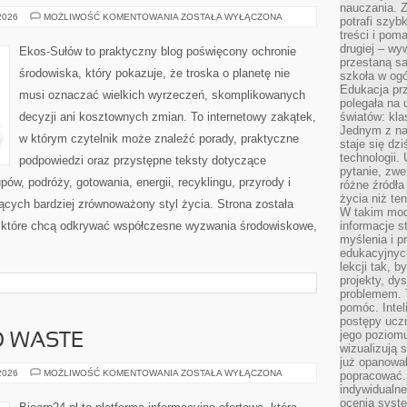
nauczania. Z
EDUKACJA
 2026
MOŻLIWOŚĆ KOMENTOWANIA
ZOSTAŁA WYŁĄCZONA
potrafi szyb
I
treści i po
STYL
ŻYCIA
drugiej – wy
Ekos-Sułów to praktyczny blog poświęcony ochronie
przestaną sa
środowiska, który pokazuje, że troska o planetę nie
szkoła w og
Edukacja prz
musi oznaczać wielkich wyrzeczeń, skomplikowanych
polegała na
decyzji ani kosztownych zmian. To internetowy zakątek,
światów: kla
Jednym z na
w którym czytelnik może znaleźć porady, praktyczne
staje się dz
technologii.
podpowiedzi oraz przystępne teksty dotyczące
pytanie, zw
w, podróży, gotowania, energii, recyklingu, przyrody i
różne źródła
życia niż ten
cych bardziej zrównoważony styl życia. Strona została
W takim mod
 które chcą odkrywać współczesne wyzwania środowiskowe,
informacje s
myślenia i 
edukacyjnych
lekcji tak, 
projekty, dy
problemem. 
pomóc. Intel
postępy ucz
jego poziomu
O WASTE
wizualizują 
już opanowa
KOSMETYKI
 2026
MOŻLIWOŚĆ KOMENTOWANIA
ZOSTAŁA WYŁĄCZONA
popracować. 
ZERO
indywidualn
WASTE
ocenia syst