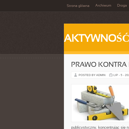
Archiwum
Droga
Strona główna
AKTYWNOŚ
PRAWO KONTRA 
POSTED BY ADMIN
LIP - 5 - 2
publicystyczny, koncentrując się 