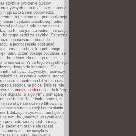
też szybkie tworzenie quizów,
nteraktywnych map myśli czy testów z
ym sprawdzaniem odpowiedzi.
mentem tej zmiany jest personalizacja.
j klasie trzydziestoosobowej trudno
niowi poświęcić tyle samo czasu.
dzą, bo tempo jest za wolne, inni czują
i, bo grupa pędzi za szybko. Sztuczna
 może dopasować materiał do
osoby, a jednocześnie podsunąć
i informacje o tym, kto potrzebuje
ięki temu uczeń dostaje poczucie, że
ns, bo odpowiada na jego realne
ainteresowania. W tle tego wszystkiego
niczony dostęp do informacji. Dla
zi internet bywa oczywistym pierwszym
wiedzi na wszystkie pytania, trochę
yś dobrze zaopatrzona biblioteka czy
opedia stojąca na półce. Dziś tę rolę
antyczna
encyklopedia online
do której
coś dopisać, a algorytmy pomagają
rzebne treści. To jednak sprawia, że
iejsze staje się uczenie filtrowania
oznawania manipulacji i odróżniania
któw. Edukacja przyszłości nie będzie
a na tym, by „nauczyć wszystkiego”,
ie przyrostu wiedzy jest to misja
Jej zadaniem stanie się raczej
 ucznia w zestaw nawyków:
 zadawania pytań, budowania