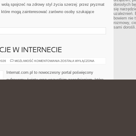
z wolą spojrzeć na zdrowy styl życia szerzej: przez pryzmat
dorosłych bę
się narzędzi
, które mogą zainteresować zarówno osoby szukające
uzależnień. 
bowiem nie t
rozmowy, cie
sami dorośli.
CJE W INTERNECIE
PRAWO
 2026
MOŻLIWOŚĆ KOMENTOWANIA
ZOSTAŁA WYŁĄCZONA
I
REGULACJE
W
Internat.com.pl to nowoczesny portal poświęcony
INTERNECIE
cyfrowemu światu oraz wszystkim zagadnieniom, które
łączą się z codziennym korzystaniem z sprzętu
elektronicznego. Strona może być ciekawym miejscem
dla osób, które chcą przyswoić świecie internetu, sieci
bezprzewodowych, światłowodów, 5G, chmury, hostingu,
ych rozwiązań technologicznych. Nowości na stronie:
ty i Recenzje Sprzętu. To witryna, w którym nowoczesna
posób przystępny. Zamiast niepotrzebnego komplikowania,