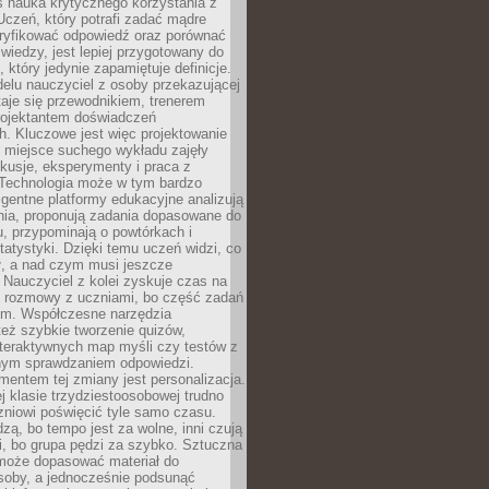
iś nauka krytycznego korzystania z
 Uczeń, który potrafi zadać mądre
eryfikować odpowiedź oraz porównać
 wiedzy, jest lepiej przygotowany do
, który jedynie zapamiętuje definicje.
elu nauczyciel z osoby przekazującej
taje się przewodnikiem, trenerem
projektantem doświadczeń
. Kluczowe jest więc projektowanie
by miejsce suchego wykładu zajęły
skusje, eksperymenty i praca z
Technologia może w tym bardzo
igentne platformy edukacyjne analizują
nia, proponują zadania dopasowane do
, przypominają o powtórkach i
statystyki. Dzięki temu uczeń widzi, co
ł, a nad czym musi jeszcze
Nauczyciel z kolei zyskuje czas na
e rozmowy z uczniami, bo część zadań
em. Współczesne narzędzia
też szybkie tworzenie quizów,
nteraktywnych map myśli czy testów z
ym sprawdzaniem odpowiedzi.
mentem tej zmiany jest personalizacja.
j klasie trzydziestoosobowej trudno
niowi poświęcić tyle samo czasu.
dzą, bo tempo jest za wolne, inni czują
i, bo grupa pędzi za szybko. Sztuczna
 może dopasować materiał do
osoby, a jednocześnie podsunąć