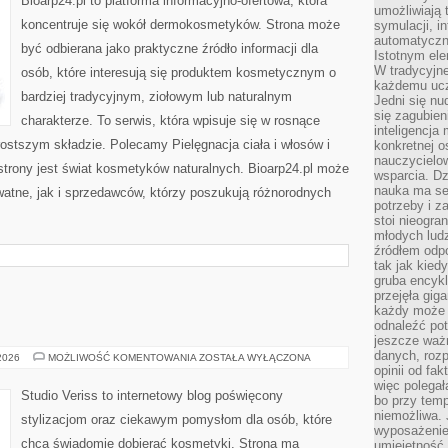
Bioarp24.pl to platforma informacyjno-ofertowa, która
umożliwiają 
koncentruje się wokół dermokosmetyków. Strona może
symulacji, i
automatyczn
być odbierana jako praktyczne źródło informacji dla
Istotnym ele
W tradycyjne
osób, które interesują się produktem kosmetycznym o
każdemu ucz
bardziej tradycyjnym, ziołowym lub naturalnym
Jedni się nu
się zagubien
charakterze. To serwis, która wpisuje się w rosnące
inteligencja
ostszym składzie. Polecamy Pielęgnacja ciała i włosów i
konkretnej 
nauczycielow
rony jest świat kosmetyków naturalnych. Bioarp24.pl może
wsparcia. Dz
nauka ma se
atne, jak i sprzedawców, którzy poszukują różnorodnych
potrzeby i z
stoi nieogra
młodych lud
źródłem odpo
tak jak kied
gruba encykl
przejęła gig
każdy może 
odnaleźć pot
jeszcze ważn
danych, rozp
MAKIJAŻ
 2026
MOŻLIWOŚĆ KOMENTOWANIA
ZOSTAŁA WYŁĄCZONA
GWIAZD
opinii od fa
więc polegał
Studio Veriss to internetowy blog poświęcony
bo przy temp
niemożliwa. 
stylizacjom oraz ciekawym pomysłom dla osób, które
wyposażenie
chcą świadomie dobierać kosmetyki. Strona ma
umiejętność