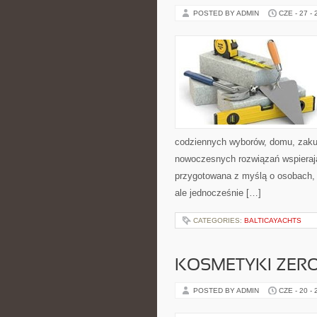
POSTED BY ADMIN
CZE - 27 -
codziennych wyborów, domu, zakupó
nowoczesnych rozwiązań wspierają
przygotowana z myślą o osobach,
ale jednocześnie […]
CATEGORIES:
BALTICAYACHTS
KOSMETYKI ZER
POSTED BY ADMIN
CZE - 20 -