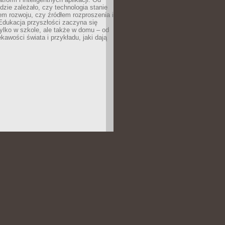
dzie zależało, czy technologia stanie
em rozwoju, czy źródłem rozproszenia i
Edukacja przyszłości zaczyna się
ylko w szkole, ale także w domu – od
kawości świata i przykładu, jaki dają