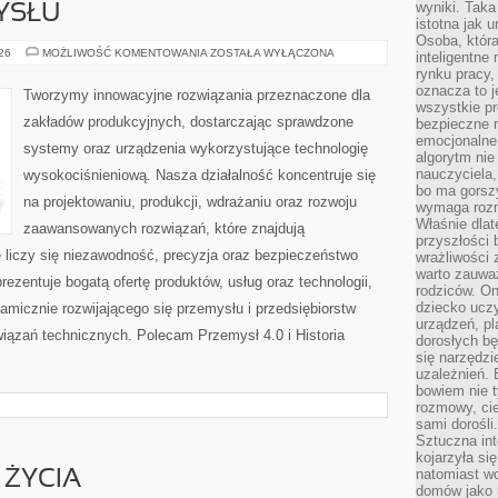
wyniki. Taka 
YSŁU
istotna jak 
Osoba, która
HISTORIA
026
MOŻLIWOŚĆ KOMENTOWANIA
ZOSTAŁA WYŁĄCZONA
inteligentne
PRZEMYSŁU
rynku pracy,
oznacza to j
Tworzymy innowacyjne rozwiązania przeznaczone dla
wszystkie p
zakładów produkcyjnych, dostarczając sprawdzone
bezpieczne r
emocjonalne 
systemy oraz urządzenia wykorzystujące technologię
algorytm nie
nauczyciela,
wysokociśnieniową. Nasza działalność koncentruje się
bo ma gorszy
na projektowaniu, produkcji, wdrażaniu oraz rozwoju
wymaga rozmo
Właśnie dlat
zaawansowanych rozwiązań, które znajdują
przyszłości 
 liczy się niezawodność, precyzja oraz bezpieczeństwo
wrażliwości
warto zauważ
zentuje bogatą ofertę produktów, usług oraz technologii,
rodziców. On
dziecko uczy
amicznie rozwijającego się przemysłu i przedsiębiorstw
urządzeń, pla
ązań technicznych. Polecam Przemysł 4.0 i Historia
dorosłych bę
się narzędzi
uzależnień. 
bowiem nie t
rozmowy, cie
sami dorośli.
Sztuczna int
kojarzyła się
natomiast wc
 ŻYCIA
domów jako r