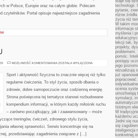
staje się dz
technologii.
ch w Polsce, Europie oraz na całym globie. Polecam
pytanie, zw
 od czytelników. Portal opisuje najważniejsze zagadnienia
różne źródła
życia niż ten
W takim mod
informacje s
RW
myślenia i 
edukacyjnych
lekcji tak, 
projekty, dy
U
problemem. 
pomóc. Intel
postępy ucz
TRENING
026
MOŻLIWOŚĆ KOMENTOWANIA
ZOSTAŁA WYŁĄCZONA
jego poziomu
W
DOMU
wizualizują 
Sport i aktywność fizyczna to znacznie więcej niż tylko
już opanowa
popracować. 
regularne ćwiczenia. To styl życia, sposób dbania o
indywidualn
ocenia syst
zdrowie, dobre samopoczucie oraz codzienną energię.
umożliwiają 
Strona poświęcona tej tematyce stanowi rozbudowane
symulacji, i
automatyczn
kompendium informacji, w którym każdy miłośnik ruchu
Istotnym ele
– zarówno początkujący, jak i zaawansowany – może
W tradycyjne
każdemu ucz
yczące treningów, ćwiczeń, zdrowego stylu życia,
Jedni się nu
się zagubien
ania własnej sprawności. Serwis koncentruje się na
inteligencja
znej, przedstawiając zagadnienia związane z […]
konkretnej 