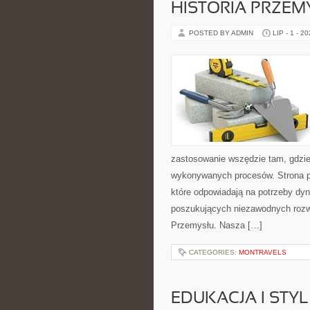
HISTORIA PRZEM
POSTED BY ADMIN
LIP - 1 - 2
zastosowanie wszędzie tam, gdzie
wykonywanych procesów. Strona pre
które odpowiadają na potrzeby dyn
poszukujących niezawodnych rozwi
Przemysłu. Nasza […]
CATEGORIES:
MONTRAVELS
EDUKACJA I STYL