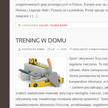
zorganizowanych grup przestępczych w Polsce, Europie oraz na 
Historia i Legendy Mafii i Pytania od czytelników. Portal opisuje 
związane z […]
CATEGORIES:
KOLOR I TEORIA BARW
TRENING W DOMU
POSTED BY ADMIN
LIP - 4 - 2026
MOŻLIWOŚĆ KOMENTOWAN
Sport i aktywność fizyczna 
regularne ćwiczenia. To sty
zdrowie, dobre samopoczuci
Strona poświęcona tej tem
kompendium informacji, w k
– zarówno początkujący, j
znaleźć wartościowe materiały dotyczące treningów, ćwiczeń, zdr
odżywiania oraz świadomego rozwijania własnej sprawności. Serwi
popularyzowaniu aktywności fizycznej, przedstawiając zagadnien