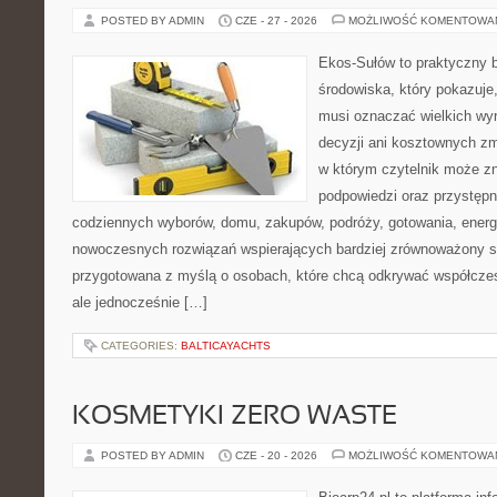
POSTED BY ADMIN
CZE - 27 - 2026
MOŻLIWOŚĆ KOMENTOWA
Ekos-Sułów to praktyczny 
środowiska, który pokazuje,
musi oznaczać wielkich wy
decyzji ani kosztownych zm
w którym czytelnik może zn
podpowiedzi oraz przystępn
codziennych wyborów, domu, zakupów, podróży, gotowania, energii
nowoczesnych rozwiązań wspierających bardziej zrównoważony sty
przygotowana z myślą o osobach, które chcą odkrywać współcz
ale jednocześnie […]
CATEGORIES:
BALTICAYACHTS
KOSMETYKI ZERO WASTE
POSTED BY ADMIN
CZE - 20 - 2026
MOŻLIWOŚĆ KOMENTOWA