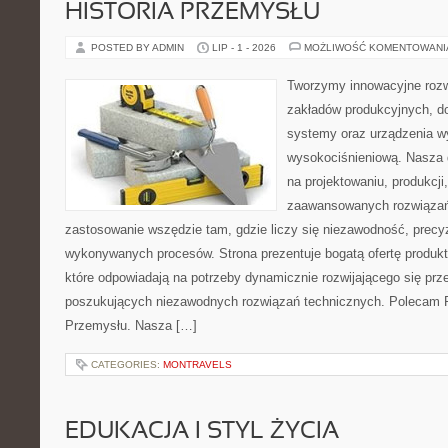
HISTORIA PRZEMYSŁU
POSTED BY ADMIN
LIP - 1 - 2026
MOŻLIWOŚĆ KOMENTOWAN
Tworzymy innowacyjne rozw
zakładów produkcyjnych, d
systemy oraz urządzenia w
wysokociśnieniową. Nasza d
na projektowaniu, produkcji
zaawansowanych rozwiązań,
zastosowanie wszędzie tam, gdzie liczy się niezawodność, precy
wykonywanych procesów. Strona prezentuje bogatą ofertę produktó
które odpowiadają na potrzeby dynamicznie rozwijającego się prz
poszukujących niezawodnych rozwiązań technicznych. Polecam Pr
Przemysłu. Nasza […]
CATEGORIES:
MONTRAVELS
EDUKACJA I STYL ŻYCIA