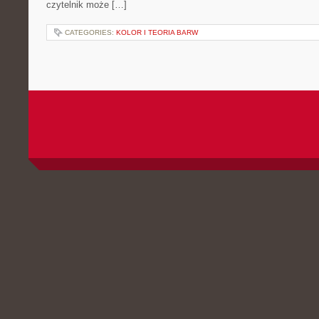
czytelnik może […]
CATEGORIES:
KOLOR I TEORIA BARW