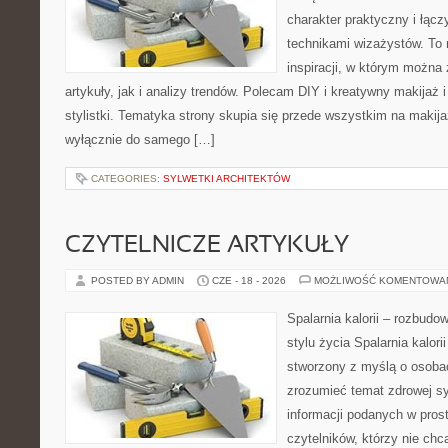
charakter praktyczny i łąc
technikami wizażystów. To 
inspiracji, w którym można
artykuły, jak i analizy trendów. Polecam DIY i kreatywny makijaż 
stylistki. Tematyka strony skupia się przede wszystkim na makijaż
wyłącznie do samego […]
CATEGORIES:
SYLWETKI ARCHITEKTÓW
CZYTELNICZE ARTYKUŁY
POSTED BY ADMIN
CZE - 18 - 2026
MOŻLIWOŚĆ KOMENTOWA
Spalarnia kalorii – rozbud
stylu życia Spalarnia kalori
stworzony z myślą o osobac
zrozumieć temat zdrowej sy
informacji podanych w pros
czytelników, którzy nie chc