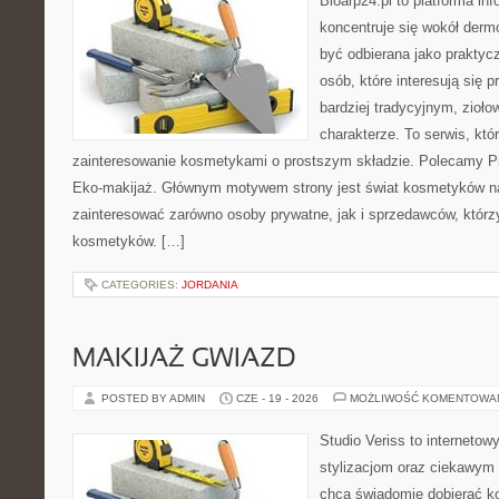
Bioarp24.pl to platforma in
koncentruje się wokół der
być odbierana jako praktycz
osób, które interesują się
bardziej tradycyjnym, zioł
charakterze. To serwis, któ
zainteresowanie kosmetykami o prostszym składzie. Polecamy Pie
Eko-makijaż. Głównym motywem strony jest świat kosmetyków na
zainteresować zarówno osoby prywatne, jak i sprzedawców, któr
kosmetyków. […]
CATEGORIES:
JORDANIA
MAKIJAŻ GWIAZD
POSTED BY ADMIN
CZE - 19 - 2026
MOŻLIWOŚĆ KOMENTOWA
Studio Veriss to internetow
stylizacjom oraz ciekawym
chcą świadomie dobierać k