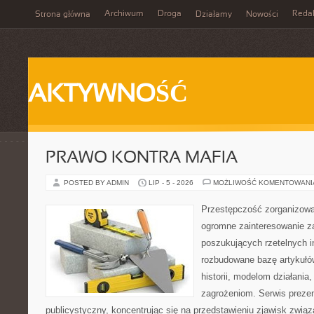
Archiwum
Droga
Reda
Strona główna
Działamy
Nowości
AKTYWNOŚĆ
PRAWO KONTRA MAFIA
POSTED BY ADMIN
LIP - 5 - 2026
MOŻLIWOŚĆ KOMENTOWAN
Przestępczość zorganizowan
ogromne zainteresowanie za
poszukujących rzetelnych i
rozbudowane bazę artykułów
historii, modelom działani
zagrożeniom. Serwis preze
publicystyczny, koncentrując się na przedstawieniu zjawisk związ