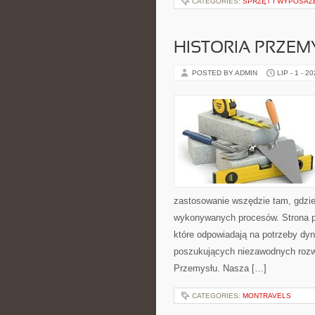
CATEGORIES:
SPRZĘT I WYPOSAŻ
HISTORIA PRZEM
POSTED BY ADMIN
LIP - 1 - 2
zastosowanie wszędzie tam, gdzie
wykonywanych procesów. Strona pre
które odpowiadają na potrzeby dyn
poszukujących niezawodnych rozwi
Przemysłu. Nasza […]
CATEGORIES:
MONTRAVELS