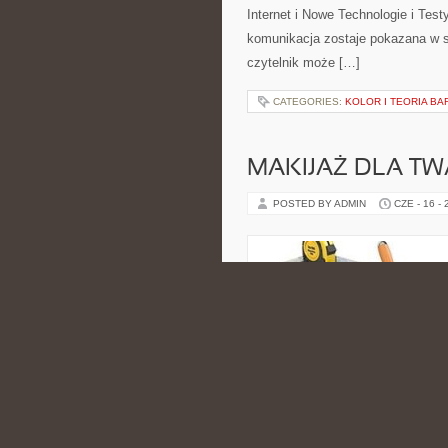
Internet i Nowe Technologie i Tes
komunikacja zostaje pokazana w s
czytelnik może […]
CATEGORIES:
KOLOR I TEORIA BA
MAKIJAŻ DLA TW
POSTED BY ADMIN
CZE - 16 -
beauty, trendów oraz makijażowych 
osobom, które interesują się style
indywidualnym podejściem do wyg