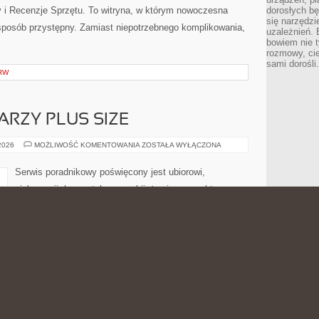
ty i Recenzje Sprzętu. To witryna, w którym nowoczesna
dorosłych bę
się narzędzi
posób przystępny. Zamiast niepotrzebnego komplikowania,
uzależnień. 
bowiem nie t
rozmowy, cie
sami dorośli.
RW
ARZY PLUS SIZE
MAKIJAŻ
 2026
MOŻLIWOŚĆ KOMENTOWANIA
ZOSTAŁA WYŁĄCZONA
DLA
TWARZY
PLUS
Serwis poradnikowy poświęcony jest ubiorowi,
SIZE
pielęgnacji, kosmetykom, makijażowi oraz praktycznym
wskazówkom dla osób, które chcą wyglądać pewnie
niezależnie od sylwetki. To miejsce stworzone z myślą
o czytelnikach, którzy szukają przystępnych porad
dotyczących dobierania ubrań, codziennych rytuałów
trików. Strona łączy inspiracyjny ton z tematyką bliską
m dla różnych typów figury, kobiecą elegancją i
lądu. Polecamy Moda Plus Size na Co […]