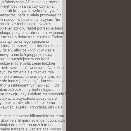
„alfabetyzacja AI” stanie się równie
umiejętność pisania czy czytania.
 potrafi kreatywnie wykorzystywać
 narzędzia, będzie miała przewagę na
 w nauce i w codziennym życiu. Nie
ednak, że technologia rozwiąże
roblemy szkoły. Nadal potrzebne będą
elacje, przyjazna atmosfera, wsparcie
i troska o dobrostan uczniów. Żaden
 zastąpi uważnego spojrzenia
 który dostrzeże, że ktoś siedzi cicho,
 dzień, albo że konflikt w klasie
wy, a nie kolejnej prezentacji.
ego najważniejsze w edukacji
będzie mądre połączenie ludzkiej
 z cyfrowymi możliwościami. Na końcu
yć, że zmienia się również rola
i także muszą oswoić się z tym, że
 się inaczej niż kiedyś, korzystając z
tform i inteligentnych aplikacji. Od
dzie zależało, czy technologia stanie
em rozwoju, czy źródłem rozproszenia i
Edukacja przyszłości zaczyna się
ylko w szkole, ale także w domu – od
kawości świata i przykładu, jaki dają
eligencja jeszcze kilkanaście lat temu
 głównie z filmami science fiction, dziś
hodzi do szkół, na uczelnie i do
ealne narzędzie wspierające proces