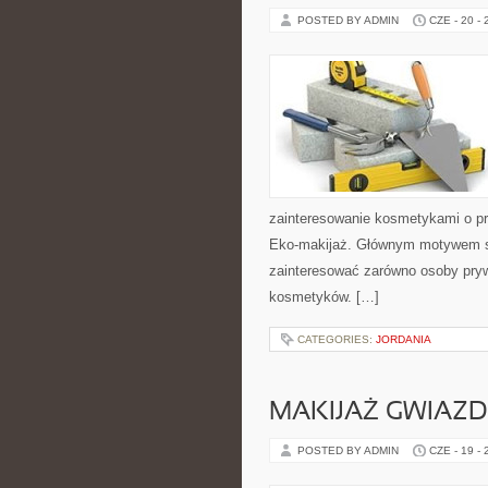
POSTED BY ADMIN
CZE - 20 -
zainteresowanie kosmetykami o pr
Eko-makijaż. Głównym motywem st
zainteresować zarówno osoby pryw
kosmetyków. […]
CATEGORIES:
JORDANIA
MAKIJAŻ GWIAZD
POSTED BY ADMIN
CZE - 19 -