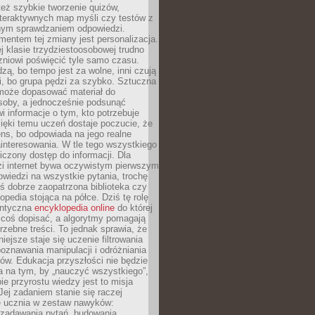
też szybkie tworzenie quizów,
nteraktywnych map myśli czy testów z
ym sprawdzaniem odpowiedzi.
mentem tej zmiany jest personalizacja.
j klasie trzydziestoosobowej trudno
niowi poświęcić tyle samo czasu.
dzą, bo tempo jest za wolne, inni czują
i, bo grupa pędzi za szybko. Sztuczna
 może dopasować materiał do
osoby, a jednocześnie podsunąć
i informacje o tym, kto potrzebuje
ięki temu uczeń dostaje poczucie, że
ns, bo odpowiada na jego realne
ainteresowania. W tle tego wszystkiego
niczony dostęp do informacji. Dla
zi internet bywa oczywistym pierwszym
wiedzi na wszystkie pytania, trochę
yś dobrze zaopatrzona biblioteka czy
opedia stojąca na półce. Dziś tę rolę
antyczna
encyklopedia online
do której
coś dopisać, a algorytmy pomagają
rzebne treści. To jednak sprawia, że
iejsze staje się uczenie filtrowania
oznawania manipulacji i odróżniania
któw. Edukacja przyszłości nie będzie
a na tym, by „nauczyć wszystkiego”,
ie przyrostu wiedzy jest to misja
Jej zadaniem stanie się raczej
 ucznia w zestaw nawyków:
 zadawania pytań, budowania