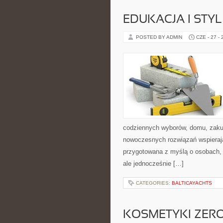
EDUKACJA I STYL
POSTED BY ADMIN
CZE - 27 -
codziennych wyborów, domu, zakupó
nowoczesnych rozwiązań wspierają
przygotowana z myślą o osobach,
ale jednocześnie […]
CATEGORIES:
BALTICAYACHTS
KOSMETYKI ZER