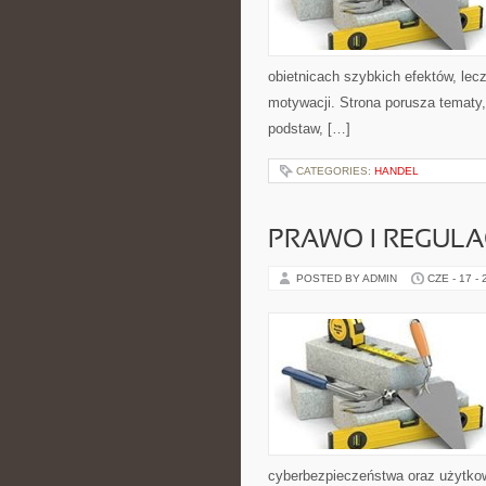
obietnicach szybkich efektów, lec
motywacji. Strona porusza tematy
podstaw, […]
CATEGORIES:
HANDEL
PRAWO I REGULA
POSTED BY ADMIN
CZE - 17 -
cyberbezpieczeństwa oraz użytkow