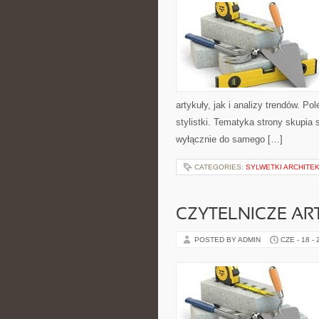
artykuły, jak i analizy trendów. P
stylistki. Tematyka strony skupia 
wyłącznie do samego […]
CATEGORIES:
SYLWETKI ARCHITE
CZYTELNICZE AR
POSTED BY ADMIN
CZE - 18 -