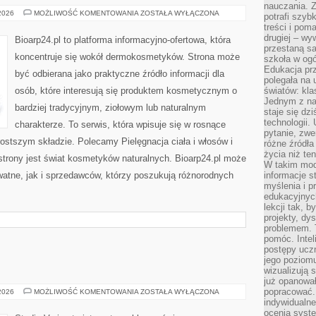
nauczania. Z
KOSMETYKI
 2026
MOŻLIWOŚĆ KOMENTOWANIA
ZOSTAŁA WYŁĄCZONA
potrafi szyb
ZERO
treści i po
WASTE
drugiej – wy
Bioarp24.pl to platforma informacyjno-ofertowa, która
przestaną sa
koncentruje się wokół dermokosmetyków. Strona może
szkoła w og
Edukacja prz
być odbierana jako praktyczne źródło informacji dla
polegała na
osób, które interesują się produktem kosmetycznym o
światów: kla
Jednym z na
bardziej tradycyjnym, ziołowym lub naturalnym
staje się dz
technologii.
charakterze. To serwis, która wpisuje się w rosnące
pytanie, zw
ostszym składzie. Polecamy Pielęgnacja ciała i włosów i
różne źródła
życia niż ten
rony jest świat kosmetyków naturalnych. Bioarp24.pl może
W takim mod
atne, jak i sprzedawców, którzy poszukują różnorodnych
informacje s
myślenia i 
edukacyjnych
lekcji tak, 
projekty, dy
problemem. 
pomóc. Intel
postępy ucz
jego poziomu
wizualizują 
już opanowa
popracować. 
MAKIJAŻ
 2026
MOŻLIWOŚĆ KOMENTOWANIA
ZOSTAŁA WYŁĄCZONA
GWIAZD
indywidualn
ocenia syst