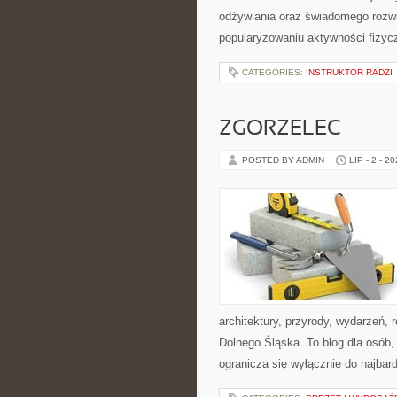
odżywiania oraz świadomego rozwij
popularyzowaniu aktywności fizyc
CATEGORIES:
INSTRUKTOR RADZI
ZGORZELEC
POSTED BY ADMIN
LIP - 2 - 2
architektury, przyrody, wydarzeń,
Dolnego Śląska. To blog dla osób,
ogranicza się wyłącznie do najbard