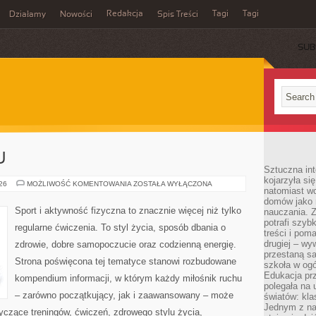
Redakcja
Tagi
Tagi
Działamy
Nowości
Spis Treści
SUB
Ć
U
Sztuczna int
kojarzyła się
TRENING
026
MOŻLIWOŚĆ KOMENTOWANIA
ZOSTAŁA WYŁĄCZONA
natomiast wc
W
DOMU
domów jako r
Sport i aktywność fizyczna to znacznie więcej niż tylko
nauczania. Z
potrafi szyb
regularne ćwiczenia. To styl życia, sposób dbania o
treści i po
drugiej – wy
zdrowie, dobre samopoczucie oraz codzienną energię.
przestaną sa
Strona poświęcona tej tematyce stanowi rozbudowane
szkoła w og
Edukacja prz
kompendium informacji, w którym każdy miłośnik ruchu
polegała na
– zarówno początkujący, jak i zaawansowany – może
światów: kla
Jednym z na
yczące treningów, ćwiczeń, zdrowego stylu życia,