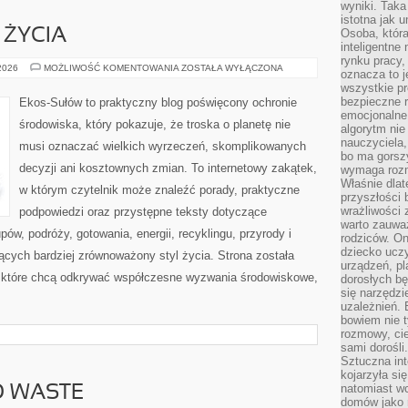
wyniki. Taka 
istotna jak 
 ŻYCIA
Osoba, która
inteligentne
rynku pracy,
EDUKACJA
 2026
MOŻLIWOŚĆ KOMENTOWANIA
ZOSTAŁA WYŁĄCZONA
oznacza to j
I
wszystkie p
STYL
ŻYCIA
bezpieczne r
Ekos-Sułów to praktyczny blog poświęcony ochronie
emocjonalne 
środowiska, który pokazuje, że troska o planetę nie
algorytm nie
nauczyciela,
musi oznaczać wielkich wyrzeczeń, skomplikowanych
bo ma gorszy
decyzji ani kosztownych zmian. To internetowy zakątek,
wymaga rozmo
Właśnie dlat
w którym czytelnik może znaleźć porady, praktyczne
przyszłości 
wrażliwości
podpowiedzi oraz przystępne teksty dotyczące
warto zauważ
w, podróży, gotowania, energii, recyklingu, przyrody i
rodziców. On
dziecko uczy
cych bardziej zrównoważony styl życia. Strona została
urządzeń, pla
 które chcą odkrywać współczesne wyzwania środowiskowe,
dorosłych bę
się narzędzi
uzależnień. 
bowiem nie t
rozmowy, cie
sami dorośli.
Sztuczna int
kojarzyła się
natomiast wc
O WASTE
domów jako r