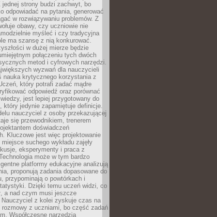
 jednej strony budzi zachwyt, bo
ko odpowiadać na pytania, generować
magać w rozwiązywaniu problemów. Z
wołuje obawy, czy uczniowie nie
modzielnie myśleć i czy tradycyjna
óle ma szansę z nią konkurować.
yszłości w dużej mierze będzie
 umiejętnym połączeniu tych dwóch
sycznych metod i cyfrowych narzędzi.
jwiększych wyzwań dla nauczycieli
iś nauka krytycznego korzystania z
 Uczeń, który potrafi zadać mądre
eryfikować odpowiedź oraz porównać
 wiedzy, jest lepiej przygotowany do
, który jedynie zapamiętuje definicje.
elu nauczyciel z osoby przekazującej
taje się przewodnikiem, trenerem
projektantem doświadczeń
. Kluczowe jest więc projektowanie
by miejsce suchego wykładu zajęły
skusje, eksperymenty i praca z
Technologia może w tym bardzo
igentne platformy edukacyjne analizują
nia, proponują zadania dopasowane do
, przypominają o powtórkach i
statystyki. Dzięki temu uczeń widzi, co
ł, a nad czym musi jeszcze
Nauczyciel z kolei zyskuje czas na
e rozmowy z uczniami, bo część zadań
em. Współczesne narzędzia