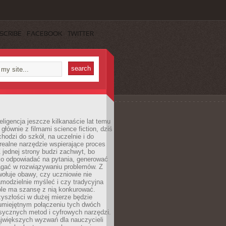
SCRIBE
FACEBOOK
TWITTER
eligencja jeszcze kilkanaście lat temu
 głównie z filmami science fiction, dziś
hodzi do szkół, na uczelnie i do
ealne narzędzie wspierające proces
 jednej strony budzi zachwyt, bo
ko odpowiadać na pytania, generować
magać w rozwiązywaniu problemów. Z
wołuje obawy, czy uczniowie nie
modzielnie myśleć i czy tradycyjna
óle ma szansę z nią konkurować.
yszłości w dużej mierze będzie
 umiejętnym połączeniu tych dwóch
sycznych metod i cyfrowych narzędzi.
jwiększych wyzwań dla nauczycieli