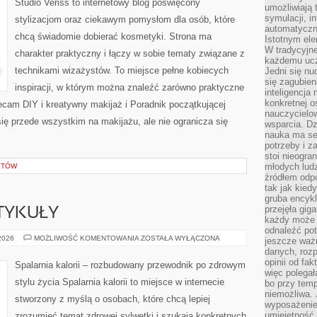
Studio Veriss to internetowy blog poświęcony
umożliwiają 
symulacji, i
stylizacjom oraz ciekawym pomysłom dla osób, które
automatyczn
chcą świadomie dobierać kosmetyki. Strona ma
Istotnym ele
W tradycyjne
charakter praktyczny i łączy w sobie tematy związane z
każdemu ucz
technikami wizażystów. To miejsce pełne kobiecych
Jedni się nu
się zagubien
inspiracji, w którym można znaleźć zarówno praktyczne
inteligencja
konkretnej 
olecam DIY i kreatywny makijaż i Poradnik początkującej
nauczycielow
się przede wszystkim na makijażu, ale nie ogranicza się
wsparcia. Dz
nauka ma se
potrzeby i z
stoi nieogra
młodych lud
KTÓW
źródłem odpo
tak jak kied
gruba encykl
przejęła gig
TYKUŁY
każdy może 
odnaleźć pot
CZYTELNICZE
 2026
MOŻLIWOŚĆ KOMENTOWANIA
ZOSTAŁA WYŁĄCZONA
jeszcze ważn
ARTYKUŁY
danych, rozp
opinii od fa
Spalarnia kalorii – rozbudowany przewodnik po zdrowym
więc polegał
stylu życia Spalarnia kalorii to miejsce w internecie
bo przy temp
niemożliwa. 
stworzony z myślą o osobach, które chcą lepiej
wyposażenie
umiejętność
zrozumieć temat zdrowej sylwetki i szukają konkretnych