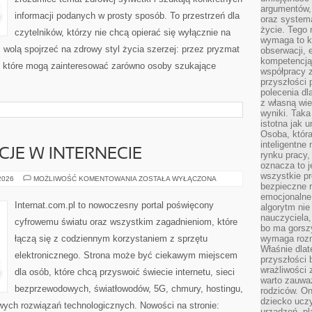
argumentów, 
informacji podanych w prosty sposób. To przestrzeń dla
oraz systema
życie. Tego 
czytelników, którzy nie chcą opierać się wyłącznie na
wymaga to k
z wolą spojrzeć na zdrowy styl życia szerzej: przez pryzmat
obserwacji, 
kompetencją
, które mogą zainteresować zarówno osoby szukające
współpracy z
przyszłości 
polecenia dl
z własną wi
wyniki. Taka 
istotna jak 
Osoba, która
inteligentne
CJE W INTERNECIE
rynku pracy,
oznacza to j
wszystkie p
PRAWO
 2026
MOŻLIWOŚĆ KOMENTOWANIA
ZOSTAŁA WYŁĄCZONA
bezpieczne r
I
REGULACJE
emocjonalne 
W
Internat.com.pl to nowoczesny portal poświęcony
algorytm nie
INTERNECIE
nauczyciela,
cyfrowemu światu oraz wszystkim zagadnieniom, które
bo ma gorszy
łączą się z codziennym korzystaniem z sprzętu
wymaga rozmo
Właśnie dlat
elektronicznego. Strona może być ciekawym miejscem
przyszłości 
wrażliwości
dla osób, które chcą przyswoić świecie internetu, sieci
warto zauważ
bezprzewodowych, światłowodów, 5G, chmury, hostingu,
rodziców. On
dziecko uczy
ych rozwiązań technologicznych. Nowości na stronie:
urządzeń, pla