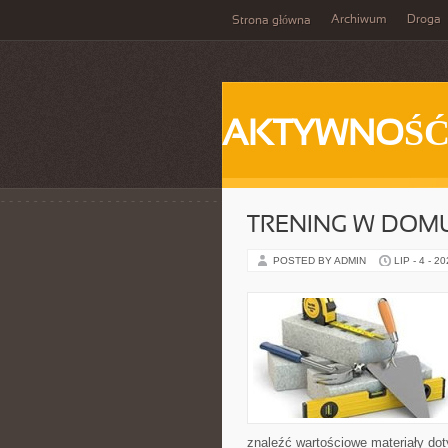
Archiwum
Droga
Strona główna
AKTYWNOŚ
TRENING W DOM
POSTED BY ADMIN
LIP - 4 - 2
znaleźć wartościowe materiały dot