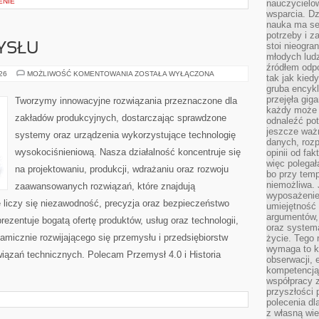
ENIE
nauczycielow
wsparcia. Dz
nauka ma se
potrzeby i z
stoi nieogra
YSŁU
młodych lud
źródłem odpo
HISTORIA
026
MOŻLIWOŚĆ KOMENTOWANIA
ZOSTAŁA WYŁĄCZONA
tak jak kied
PRZEMYSŁU
gruba encykl
przejęła gig
Tworzymy innowacyjne rozwiązania przeznaczone dla
każdy może 
zakładów produkcyjnych, dostarczając sprawdzone
odnaleźć pot
jeszcze ważn
systemy oraz urządzenia wykorzystujące technologię
danych, rozp
wysokociśnieniową. Nasza działalność koncentruje się
opinii od fa
więc polegał
na projektowaniu, produkcji, wdrażaniu oraz rozwoju
bo przy temp
niemożliwa. 
zaawansowanych rozwiązań, które znajdują
wyposażenie
 liczy się niezawodność, precyzja oraz bezpieczeństwo
umiejętność
argumentów, 
zentuje bogatą ofertę produktów, usług oraz technologii,
oraz systema
amicznie rozwijającego się przemysłu i przedsiębiorstw
życie. Tego 
wymaga to k
ązań technicznych. Polecam Przemysł 4.0 i Historia
obserwacji, 
kompetencją
współpracy z
przyszłości 
polecenia dl
z własną wi