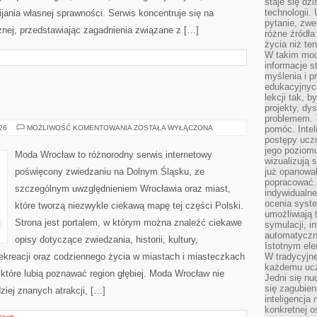
staje się dz
technologii.
ania własnej sprawności. Serwis koncentruje się na
pytanie, zw
znej, przedstawiając zagadnienia związane z […]
różne źródła
życia niż ten
W takim mod
informacje s
myślenia i 
edukacyjnych
lekcji tak, 
projekty, dy
problemem. 
ZGORZELEC
026
MOŻLIWOŚĆ KOMENTOWANIA
ZOSTAŁA WYŁĄCZONA
pomóc. Intel
postępy ucz
jego poziomu
Moda Wrocław to różnorodny serwis internetowy
wizualizują 
poświęcony zwiedzaniu na Dolnym Śląsku, ze
już opanowa
popracować. 
szczególnym uwzględnieniem Wrocławia oraz miast,
indywidualn
ocenia syst
które tworzą niezwykle ciekawą mapę tej części Polski.
umożliwiają 
Strona jest portalem, w którym można znaleźć ciekawe
symulacji, i
automatyczn
opisy dotyczące zwiedzania, historii, kultury,
Istotnym ele
 rekreacji oraz codziennego życia w miastach i miasteczkach
W tradycyjne
każdemu ucz
 które lubią poznawać region głębiej. Moda Wrocław nie
Jedni się nu
się zagubien
ziej znanych atrakcji, […]
inteligencja
konkretnej 