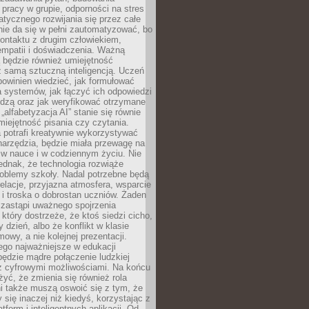
pracy w grupie, odporności na stres
tycznego rozwijania się przez całe
nie da się w pełni zautomatyzować, bo
ontaktu z drugim człowiekiem,
empatii i doświadczenia. Ważną
 będzie również umiejętność
 samą sztuczną inteligencją. Uczeń
powinien wiedzieć, jak formułować
a systemów, jak łączyć ich odpowiedzi
edzą oraz jak weryfikować otrzymane
„alfabetyzacja AI” stanie się równie
umiejętność pisania czy czytania.
 potrafi kreatywnie wykorzystywać
 narzędzia, będzie miała przewagę na
 w nauce i w codziennym życiu. Nie
ednak, że technologia rozwiąże
roblemy szkoły. Nadal potrzebne będą
elacje, przyjazna atmosfera, wsparcie
i troska o dobrostan uczniów. Żaden
 zastąpi uważnego spojrzenia
 który dostrzeże, że ktoś siedzi cicho,
 dzień, albo że konflikt w klasie
wy, a nie kolejnej prezentacji.
ego najważniejsze w edukacji
będzie mądre połączenie ludzkiej
 z cyfrowymi możliwościami. Na końcu
yć, że zmienia się również rola
i także muszą oswoić się z tym, że
 się inaczej niż kiedyś, korzystając z
tform i inteligentnych aplikacji. Od