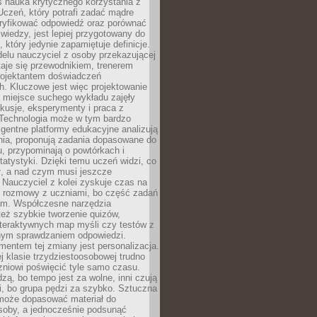
iś nauka krytycznego korzystania z
 Uczeń, który potrafi zadać mądre
eryfikować odpowiedź oraz porównać
 wiedzy, jest lepiej przygotowany do
, który jedynie zapamiętuje definicje.
elu nauczyciel z osoby przekazującej
taje się przewodnikiem, trenerem
projektantem doświadczeń
. Kluczowe jest więc projektowanie
by miejsce suchego wykładu zajęły
skusje, eksperymenty i praca z
Technologia może w tym bardzo
igentne platformy edukacyjne analizują
nia, proponują zadania dopasowane do
, przypominają o powtórkach i
statystyki. Dzięki temu uczeń widzi, co
ł, a nad czym musi jeszcze
Nauczyciel z kolei zyskuje czas na
e rozmowy z uczniami, bo część zadań
em. Współczesne narzędzia
też szybkie tworzenie quizów,
nteraktywnych map myśli czy testów z
ym sprawdzaniem odpowiedzi.
mentem tej zmiany jest personalizacja.
j klasie trzydziestoosobowej trudno
niowi poświęcić tyle samo czasu.
dzą, bo tempo jest za wolne, inni czują
i, bo grupa pędzi za szybko. Sztuczna
 może dopasować materiał do
osoby, a jednocześnie podsunąć