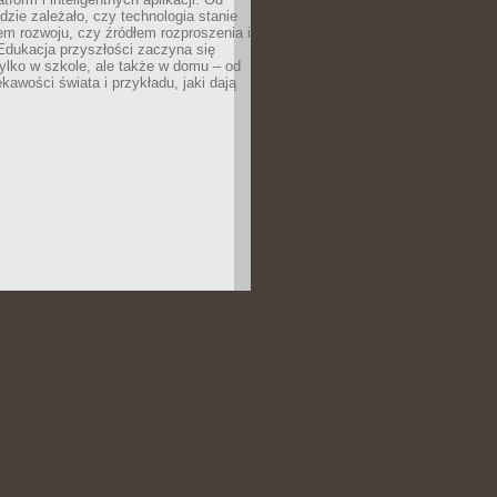
dzie zależało, czy technologia stanie
em rozwoju, czy źródłem rozproszenia i
Edukacja przyszłości zaczyna się
ylko w szkole, ale także w domu – od
kawości świata i przykładu, jaki dają