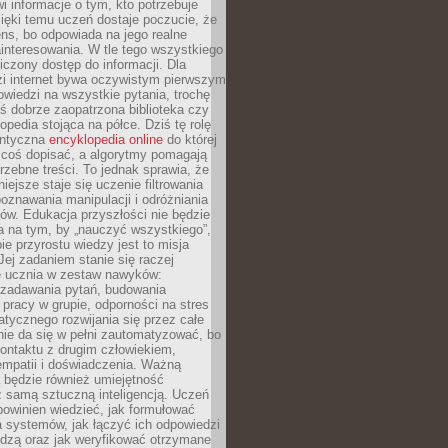
i informacje o tym, kto potrzebuje
ięki temu uczeń dostaje poczucie, że
ns, bo odpowiada na jego realne
ainteresowania. W tle tego wszystkiego
niczony dostęp do informacji. Dla
zi internet bywa oczywistym pierwszym
wiedzi na wszystkie pytania, trochę
yś dobrze zaopatrzona biblioteka czy
opedia stojąca na półce. Dziś tę rolę
antyczna
encyklopedia online
do której
coś dopisać, a algorytmy pomagają
rzebne treści. To jednak sprawia, że
iejsze staje się uczenie filtrowania
oznawania manipulacji i odróżniania
któw. Edukacja przyszłości nie będzie
a na tym, by „nauczyć wszystkiego”,
ie przyrostu wiedzy jest to misja
Jej zadaniem stanie się raczej
 ucznia w zestaw nawyków:
 zadawania pytań, budowania
pracy w grupie, odporności na stres
tycznego rozwijania się przez całe
nie da się w pełni zautomatyzować, bo
ontaktu z drugim człowiekiem,
empatii i doświadczenia. Ważną
 będzie również umiejętność
 samą sztuczną inteligencją. Uczeń
powinien wiedzieć, jak formułować
a systemów, jak łączyć ich odpowiedzi
edzą oraz jak weryfikować otrzymane