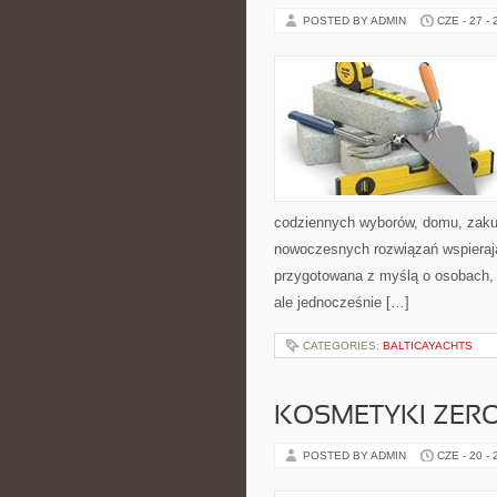
POSTED BY ADMIN
CZE - 27 -
codziennych wyborów, domu, zakupó
nowoczesnych rozwiązań wspierają
przygotowana z myślą o osobach,
ale jednocześnie […]
CATEGORIES:
BALTICAYACHTS
KOSMETYKI ZER
POSTED BY ADMIN
CZE - 20 -