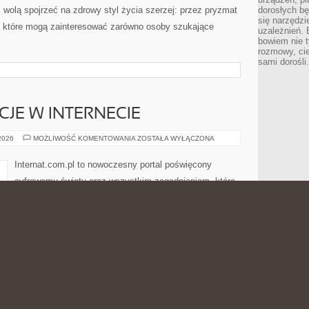
z wolą spojrzeć na zdrowy styl życia szerzej: przez pryzmat
dorosłych bę
się narzędzi
, które mogą zainteresować zarówno osoby szukające
uzależnień. 
bowiem nie t
rozmowy, cie
sami dorośli.
CJE W INTERNECIE
PRAWO
 2026
MOŻLIWOŚĆ KOMENTOWANIA
ZOSTAŁA WYŁĄCZONA
I
REGULACJE
W
Internat.com.pl to nowoczesny portal poświęcony
INTERNECIE
cyfrowemu światu oraz wszystkim zagadnieniom, które
łączą się z codziennym korzystaniem z sprzętu
elektronicznego. Strona może być ciekawym miejscem
dla osób, które chcą przyswoić świecie internetu, sieci
bezprzewodowych, światłowodów, 5G, chmury, hostingu,
ych rozwiązań technologicznych. Nowości na stronie:
ty i Recenzje Sprzętu. To witryna, w którym nowoczesna
posób przystępny. Zamiast niepotrzebnego komplikowania,