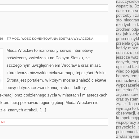
nauczycielow
wsparcia. Dz
nauka ma se
potrzeby i z
stoi nieogra
młodych lud
źródłem odpo
tak jak kied
gruba encykl
ZGORZELEC
026
MOŻLIWOŚĆ KOMENTOWANIA
ZOSTAŁA WYŁĄCZONA
przejęła gig
każdy może 
Moda Wrocław to różnorodny serwis internetowy
odnaleźć pot
jeszcze ważn
poświęcony zwiedzaniu na Dolnym Śląsku, ze
danych, rozp
szczególnym uwzględnieniem Wrocławia oraz miast,
opinii od fa
więc polegał
które tworzą niezwykle ciekawą mapę tej części Polski.
bo przy temp
Strona jest portalem, w którym można znaleźć ciekawe
niemożliwa. 
wyposażenie
opisy dotyczące zwiedzania, historii, kultury,
umiejętność
argumentów, 
 rekreacji oraz codziennego życia w miastach i miasteczkach
oraz systema
 które lubią poznawać region głębiej. Moda Wrocław nie
życie. Tego 
wymaga to k
ziej znanych atrakcji, […]
obserwacji, 
kompetencją
współpracy z
ENIE
przyszłości 
polecenia dl
z własną wi