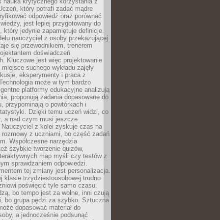
iś nauka krytycznego korzystania z
 Uczeń, który potrafi zadać mądre
eryfikować odpowiedź oraz porównać
 wiedzy, jest lepiej przygotowany do
, który jedynie zapamiętuje definicje.
elu nauczyciel z osoby przekazującej
taje się przewodnikiem, trenerem
projektantem doświadczeń
. Kluczowe jest więc projektowanie
by miejsce suchego wykładu zajęły
skusje, eksperymenty i praca z
Technologia może w tym bardzo
igentne platformy edukacyjne analizują
nia, proponują zadania dopasowane do
, przypominają o powtórkach i
statystyki. Dzięki temu uczeń widzi, co
ł, a nad czym musi jeszcze
Nauczyciel z kolei zyskuje czas na
e rozmowy z uczniami, bo część zadań
em. Współczesne narzędzia
też szybkie tworzenie quizów,
nteraktywnych map myśli czy testów z
ym sprawdzaniem odpowiedzi.
mentem tej zmiany jest personalizacja.
j klasie trzydziestoosobowej trudno
niowi poświęcić tyle samo czasu.
dzą, bo tempo jest za wolne, inni czują
i, bo grupa pędzi za szybko. Sztuczna
 może dopasować materiał do
osoby, a jednocześnie podsunąć