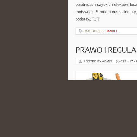
obietnicach szybkich efektów, lec
motywacji. Strona porusza tematy
podstaw, […]
CATEGORIES:
HANDEL
PRAWO I REGULA
POSTED BY ADMIN
CZE - 17 -
cyberbezpieczeństwa oraz użytkow
Internet i Nowe Technologie i Tes
komunikacja zostaje pokazana w s