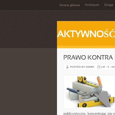
Archiwum
Droga
Strona główna
AKTYWNOŚ
PRAWO KONTRA 
POSTED BY ADMIN
LIP - 5 - 2
publicystyczny, koncentrując się 