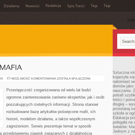
Redakcja
Tagi
Tagi
Działamy
Nowości
Spis Treści
SUB
Ć
MAFIA
Sztuczna int
kojarzyła się
PRAWO
026
MOŻLIWOŚĆ KOMENTOWANIA
ZOSTAŁA WYŁĄCZONA
natomiast wc
KONTRA
MAFIA
domów jako r
Przestępczość zorganizowana od wielu lat budzi
nauczania. Z
potrafi szyb
ogromne zainteresowanie zarówno ekspertów, jak i osób
treści i po
drugiej – wy
poszukujących rzetelnych informacji. Strona stanowi
przestaną sa
rozbudowane bazę artykułów poświęcone mafii, ich
szkoła w og
Edukacja prz
historii, modelom działania, a także współczesnym
polegała na
zagrożeniom. Serwis prezentuje temat w sposób
światów: kla
Jednym z na
na przedstawieniu zjawisk związanych z działalnością