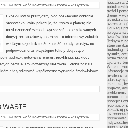
nauczania. Z
EDUKACJA
 2026
MOŻLIWOŚĆ KOMENTOWANIA
ZOSTAŁA WYŁĄCZONA
potrafi szyb
I
treści i po
STYL
ŻYCIA
drugiej – wy
Ekos-Sułów to praktyczny blog poświęcony ochronie
przestaną sa
środowiska, który pokazuje, że troska o planetę nie
szkoła w og
Edukacja prz
musi oznaczać wielkich wyrzeczeń, skomplikowanych
polegała na
decyzji ani kosztownych zmian. To internetowy zakątek,
światów: kla
Jednym z na
w którym czytelnik może znaleźć porady, praktyczne
staje się dz
technologii.
podpowiedzi oraz przystępne teksty dotyczące
pytanie, zw
w, podróży, gotowania, energii, recyklingu, przyrody i
różne źródła
życia niż ten
cych bardziej zrównoważony styl życia. Strona została
W takim mod
 które chcą odkrywać współczesne wyzwania środowiskowe,
informacje s
myślenia i 
edukacyjnych
lekcji tak, 
projekty, dy
problemem. 
pomóc. Intel
postępy ucz
jego poziomu
O WASTE
wizualizują 
już opanowa
KOSMETYKI
 2026
MOŻLIWOŚĆ KOMENTOWANIA
ZOSTAŁA WYŁĄCZONA
popracować. 
ZERO
indywidualn
WASTE
ocenia syst