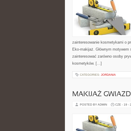
zainteresowanie kosmetykami o pr
Eko-makijaż. Głównym motywem st
zainteresować zarówno osoby pryw
kosmetyków. […]
CATEGORIES:
JORDANIA
MAKIJAŻ GWIAZD
POSTED BY ADMIN
CZE - 19 -