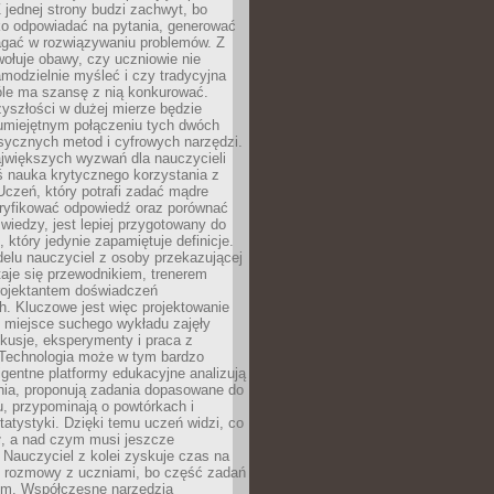
 jednej strony budzi zachwyt, bo
ko odpowiadać na pytania, generować
magać w rozwiązywaniu problemów. Z
wołuje obawy, czy uczniowie nie
modzielnie myśleć i czy tradycyjna
óle ma szansę z nią konkurować.
yszłości w dużej mierze będzie
 umiejętnym połączeniu tych dwóch
sycznych metod i cyfrowych narzędzi.
jwiększych wyzwań dla nauczycieli
iś nauka krytycznego korzystania z
 Uczeń, który potrafi zadać mądre
eryfikować odpowiedź oraz porównać
 wiedzy, jest lepiej przygotowany do
, który jedynie zapamiętuje definicje.
elu nauczyciel z osoby przekazującej
taje się przewodnikiem, trenerem
projektantem doświadczeń
. Kluczowe jest więc projektowanie
by miejsce suchego wykładu zajęły
skusje, eksperymenty i praca z
Technologia może w tym bardzo
igentne platformy edukacyjne analizują
nia, proponują zadania dopasowane do
, przypominają o powtórkach i
statystyki. Dzięki temu uczeń widzi, co
ł, a nad czym musi jeszcze
Nauczyciel z kolei zyskuje czas na
e rozmowy z uczniami, bo część zadań
em. Współczesne narzędzia