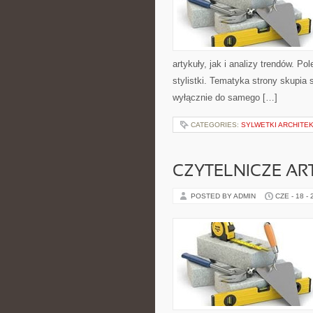
artykuły, jak i analizy trendów. P
stylistki. Tematyka strony skupia 
wyłącznie do samego […]
CATEGORIES:
SYLWETKI ARCHITE
CZYTELNICZE AR
POSTED BY ADMIN
CZE - 18 -