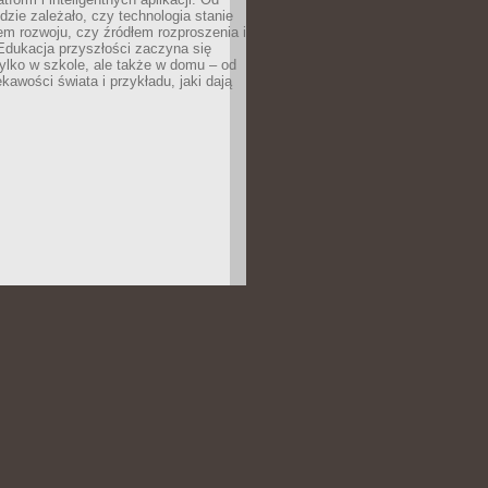
dzie zależało, czy technologia stanie
em rozwoju, czy źródłem rozproszenia i
Edukacja przyszłości zaczyna się
ylko w szkole, ale także w domu – od
kawości świata i przykładu, jaki dają