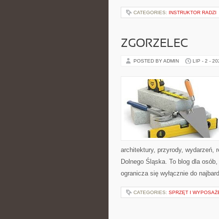
CATEGORIES:
INSTRUKTOR RADZI
ZGORZELEC
POSTED BY ADMIN
LIP - 2 - 2
architektury, przyrody, wydarzeń,
Dolnego Śląska. To blog dla osób,
ogranicza się wyłącznie do najbard
CATEGORIES:
SPRZĘT I WYPOSAŻ