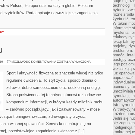
staje się dz
technologii.
ch w Polsce, Europie oraz na całym globie. Polecam
pytanie, zw
 od czytelników. Portal opisuje najważniejsze zagadnienia
różne źródła
życia niż ten
W takim mod
informacje s
RW
myślenia i 
edukacyjnych
lekcji tak, 
projekty, dy
U
problemem. 
pomóc. Intel
postępy ucz
TRENING
026
MOŻLIWOŚĆ KOMENTOWANIA
ZOSTAŁA WYŁĄCZONA
jego poziomu
W
DOMU
wizualizują 
Sport i aktywność fizyczna to znacznie więcej niż tylko
już opanowa
popracować. 
regularne ćwiczenia. To styl życia, sposób dbania o
indywidualn
ocenia syst
zdrowie, dobre samopoczucie oraz codzienną energię.
umożliwiają 
Strona poświęcona tej tematyce stanowi rozbudowane
symulacji, i
automatyczn
kompendium informacji, w którym każdy miłośnik ruchu
Istotnym ele
– zarówno początkujący, jak i zaawansowany – może
W tradycyjne
każdemu ucz
yczące treningów, ćwiczeń, zdrowego stylu życia,
Jedni się nu
się zagubien
ania własnej sprawności. Serwis koncentruje się na
inteligencja
znej, przedstawiając zagadnienia związane z […]
konkretnej 