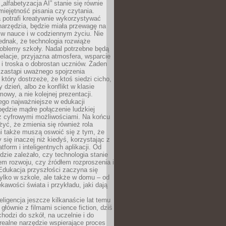
„alfabetyzacja AI” stanie się równie
umiejętność pisania czy czytania.
 potrafi kreatywnie wykorzystywać
 narzędzia, będzie miała przewagę na
 w nauce i w codziennym życiu. Nie
ednak, że technologia rozwiąże
roblemy szkoły. Nadal potrzebne będą
elacje, przyjazna atmosfera, wsparcie
i troska o dobrostan uczniów. Żaden
 zastąpi uważnego spojrzenia
 który dostrzeże, że ktoś siedzi cicho,
 dzień, albo że konflikt w klasie
wy, a nie kolejnej prezentacji.
ego najważniejsze w edukacji
będzie mądre połączenie ludzkiej
 z cyfrowymi możliwościami. Na końcu
yć, że zmienia się również rola
i także muszą oswoić się z tym, że
 się inaczej niż kiedyś, korzystając z
tform i inteligentnych aplikacji. Od
dzie zależało, czy technologia stanie
em rozwoju, czy źródłem rozproszenia i
Edukacja przyszłości zaczyna się
ylko w szkole, ale także w domu – od
kawości świata i przykładu, jaki dają
eligencja jeszcze kilkanaście lat temu
 głównie z filmami science fiction, dziś
hodzi do szkół, na uczelnie i do
ealne narzędzie wspierające proces