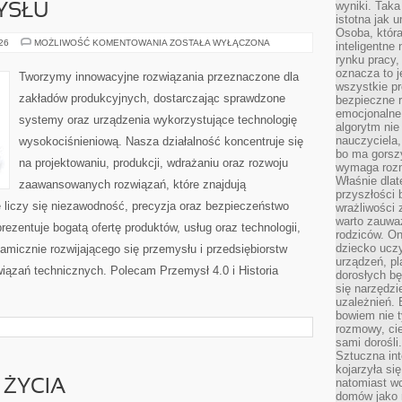
wyniki. Taka 
YSŁU
istotna jak 
Osoba, która
HISTORIA
026
MOŻLIWOŚĆ KOMENTOWANIA
ZOSTAŁA WYŁĄCZONA
inteligentne
PRZEMYSŁU
rynku pracy,
oznacza to j
Tworzymy innowacyjne rozwiązania przeznaczone dla
wszystkie p
zakładów produkcyjnych, dostarczając sprawdzone
bezpieczne r
emocjonalne 
systemy oraz urządzenia wykorzystujące technologię
algorytm nie
nauczyciela,
wysokociśnieniową. Nasza działalność koncentruje się
bo ma gorszy
na projektowaniu, produkcji, wdrażaniu oraz rozwoju
wymaga rozmo
Właśnie dlat
zaawansowanych rozwiązań, które znajdują
przyszłości 
 liczy się niezawodność, precyzja oraz bezpieczeństwo
wrażliwości
warto zauważ
zentuje bogatą ofertę produktów, usług oraz technologii,
rodziców. On
dziecko uczy
amicznie rozwijającego się przemysłu i przedsiębiorstw
urządzeń, pla
ązań technicznych. Polecam Przemysł 4.0 i Historia
dorosłych bę
się narzędzi
uzależnień. 
bowiem nie t
rozmowy, cie
sami dorośli.
Sztuczna int
kojarzyła się
natomiast wc
 ŻYCIA
domów jako r