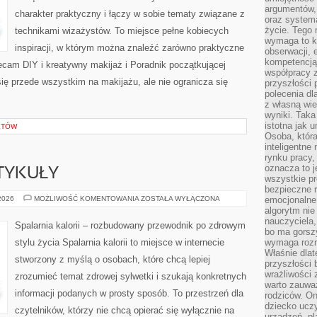
argumentów, 
charakter praktyczny i łączy w sobie tematy związane z
oraz systema
życie. Tego 
technikami wizażystów. To miejsce pełne kobiecych
wymaga to k
inspiracji, w którym można znaleźć zarówno praktyczne
obserwacji, 
kompetencją
olecam DIY i kreatywny makijaż i Poradnik początkującej
współpracy z
się przede wszystkim na makijażu, ale nie ogranicza się
przyszłości 
polecenia dl
z własną wi
wyniki. Taka 
istotna jak 
KTÓW
Osoba, która
inteligentne
rynku pracy,
oznacza to j
TYKUŁY
wszystkie p
bezpieczne r
CZYTELNICZE
 2026
MOŻLIWOŚĆ KOMENTOWANIA
ZOSTAŁA WYŁĄCZONA
emocjonalne 
ARTYKUŁY
algorytm nie
nauczyciela,
Spalarnia kalorii – rozbudowany przewodnik po zdrowym
bo ma gorszy
stylu życia Spalarnia kalorii to miejsce w internecie
wymaga rozmo
Właśnie dlat
stworzony z myślą o osobach, które chcą lepiej
przyszłości 
wrażliwości
zrozumieć temat zdrowej sylwetki i szukają konkretnych
warto zauważ
informacji podanych w prosty sposób. To przestrzeń dla
rodziców. On
dziecko uczy
czytelników, którzy nie chcą opierać się wyłącznie na
urządzeń, pla