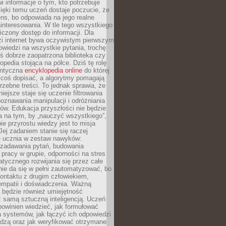
i informacje o tym, kto potrzebuje
ięki temu uczeń dostaje poczucie, że
ns, bo odpowiada na jego realne
ainteresowania. W tle tego wszystkiego
niczony dostęp do informacji. Dla
zi internet bywa oczywistym pierwszym
wiedzi na wszystkie pytania, trochę
yś dobrze zaopatrzona biblioteka czy
opedia stojąca na półce. Dziś tę rolę
antyczna
encyklopedia online
do której
coś dopisać, a algorytmy pomagają
rzebne treści. To jednak sprawia, że
iejsze staje się uczenie filtrowania
oznawania manipulacji i odróżniania
któw. Edukacja przyszłości nie będzie
a na tym, by „nauczyć wszystkiego”,
ie przyrostu wiedzy jest to misja
Jej zadaniem stanie się raczej
 ucznia w zestaw nawyków:
 zadawania pytań, budowania
pracy w grupie, odporności na stres
tycznego rozwijania się przez całe
nie da się w pełni zautomatyzować, bo
ontaktu z drugim człowiekiem,
empatii i doświadczenia. Ważną
 będzie również umiejętność
 samą sztuczną inteligencją. Uczeń
powinien wiedzieć, jak formułować
a systemów, jak łączyć ich odpowiedzi
edzą oraz jak weryfikować otrzymane