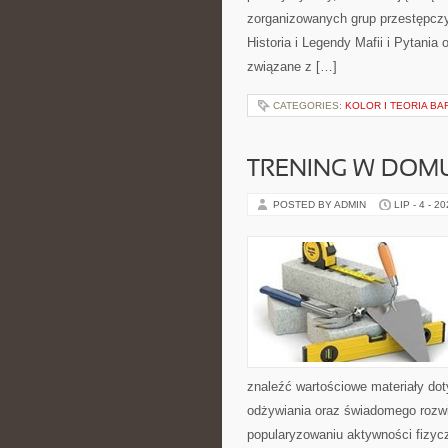
zorganizowanych grup przestępczy
Historia i Legendy Mafii i Pytania
związane z […]
CATEGORIES:
KOLOR I TEORIA BA
TRENING W DOM
POSTED BY ADMIN
LIP - 4 - 2
znaleźć wartościowe materiały dot
odżywiania oraz świadomego rozwij
popularyzowaniu aktywności fizyc