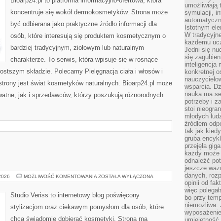
Bioarp24.pl to platforma informacyjno-ofertowa, która
umożliwiają 
koncentruje się wokół dermokosmetyków. Strona może
symulacji, i
automatyczn
być odbierana jako praktyczne źródło informacji dla
Istotnym ele
W tradycyjne
osób, które interesują się produktem kosmetycznym o
każdemu ucz
bardziej tradycyjnym, ziołowym lub naturalnym
Jedni się nu
się zagubien
charakterze. To serwis, która wpisuje się w rosnące
inteligencja
ostszym składzie. Polecamy Pielęgnacja ciała i włosów i
konkretnej 
nauczycielow
rony jest świat kosmetyków naturalnych. Bioarp24.pl może
wsparcia. Dz
nauka ma se
atne, jak i sprzedawców, którzy poszukują różnorodnych
potrzeby i z
stoi nieogra
młodych lud
źródłem odpo
tak jak kied
gruba encykl
przejęła gig
każdy może 
odnaleźć pot
jeszcze ważn
danych, rozp
MAKIJAŻ
 2026
MOŻLIWOŚĆ KOMENTOWANIA
ZOSTAŁA WYŁĄCZONA
GWIAZD
opinii od fa
więc polegał
Studio Veriss to internetowy blog poświęcony
bo przy temp
niemożliwa. 
stylizacjom oraz ciekawym pomysłom dla osób, które
wyposażenie
chcą świadomie dobierać kosmetyki. Strona ma
umiejętność