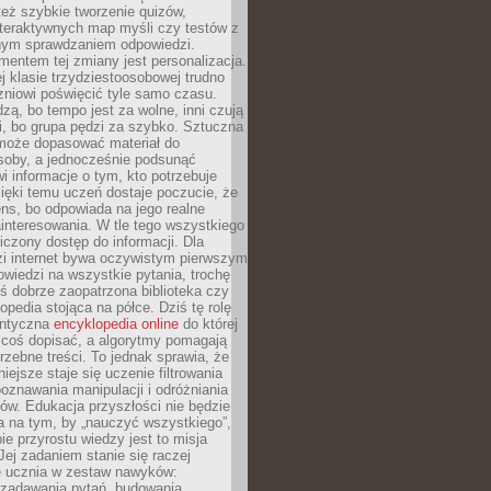
też szybkie tworzenie quizów,
nteraktywnych map myśli czy testów z
ym sprawdzaniem odpowiedzi.
mentem tej zmiany jest personalizacja.
j klasie trzydziestoosobowej trudno
niowi poświęcić tyle samo czasu.
dzą, bo tempo jest za wolne, inni czują
i, bo grupa pędzi za szybko. Sztuczna
 może dopasować materiał do
osoby, a jednocześnie podsunąć
i informacje o tym, kto potrzebuje
ięki temu uczeń dostaje poczucie, że
ns, bo odpowiada na jego realne
ainteresowania. W tle tego wszystkiego
niczony dostęp do informacji. Dla
zi internet bywa oczywistym pierwszym
wiedzi na wszystkie pytania, trochę
yś dobrze zaopatrzona biblioteka czy
opedia stojąca na półce. Dziś tę rolę
antyczna
encyklopedia online
do której
coś dopisać, a algorytmy pomagają
rzebne treści. To jednak sprawia, że
iejsze staje się uczenie filtrowania
oznawania manipulacji i odróżniania
któw. Edukacja przyszłości nie będzie
a na tym, by „nauczyć wszystkiego”,
ie przyrostu wiedzy jest to misja
Jej zadaniem stanie się raczej
 ucznia w zestaw nawyków:
 zadawania pytań, budowania