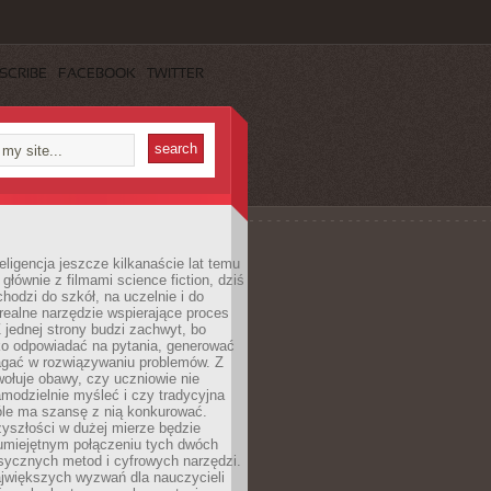
SCRIBE
FACEBOOK
TWITTER
eligencja jeszcze kilkanaście lat temu
 głównie z filmami science fiction, dziś
hodzi do szkół, na uczelnie i do
ealne narzędzie wspierające proces
 jednej strony budzi zachwyt, bo
ko odpowiadać na pytania, generować
magać w rozwiązywaniu problemów. Z
wołuje obawy, czy uczniowie nie
modzielnie myśleć i czy tradycyjna
óle ma szansę z nią konkurować.
yszłości w dużej mierze będzie
 umiejętnym połączeniu tych dwóch
sycznych metod i cyfrowych narzędzi.
jwiększych wyzwań dla nauczycieli