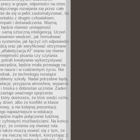
pracy w grupie, odporności na stres
tycznego rozwijania się przez całe
nie da się w pełni zautomatyzować, bo
ontaktu z drugim człowiekiem,
empatii i doświadczenia. Ważną
 będzie również umiejętność
 samą sztuczną inteligencją. Uczeń
powinien wiedzieć, jak formułować
a systemów, jak łączyć ich odpowiedzi
edzą oraz jak weryfikować otrzymane
„alfabetyzacja AI” stanie się równie
umiejętność pisania czy czytania.
 potrafi kreatywnie wykorzystywać
 narzędzia, będzie miała przewagę na
 w nauce i w codziennym życiu. Nie
ednak, że technologia rozwiąże
roblemy szkoły. Nadal potrzebne będą
elacje, przyjazna atmosfera, wsparcie
i troska o dobrostan uczniów. Żaden
 zastąpi uważnego spojrzenia
 który dostrzeże, że ktoś siedzi cicho,
 dzień, albo że konflikt w klasie
wy, a nie kolejnej prezentacji.
ego najważniejsze w edukacji
będzie mądre połączenie ludzkiej
 z cyfrowymi możliwościami. Na końcu
yć, że zmienia się również rola
i także muszą oswoić się z tym, że
 się inaczej niż kiedyś, korzystając z
tform i inteligentnych aplikacji. Od