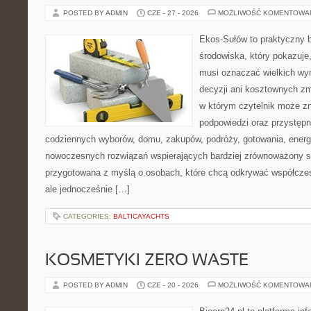
POSTED BY ADMIN
CZE - 27 - 2026
MOŻLIWOŚĆ KOMENTOWA
Ekos-Sułów to praktyczny 
środowiska, który pokazuje,
musi oznaczać wielkich wy
decyzji ani kosztownych zm
w którym czytelnik może zn
podpowiedzi oraz przystępn
codziennych wyborów, domu, zakupów, podróży, gotowania, energii
nowoczesnych rozwiązań wspierających bardziej zrównoważony sty
przygotowana z myślą o osobach, które chcą odkrywać współcz
ale jednocześnie […]
CATEGORIES:
BALTICAYACHTS
KOSMETYKI ZERO WASTE
POSTED BY ADMIN
CZE - 20 - 2026
MOŻLIWOŚĆ KOMENTOWA