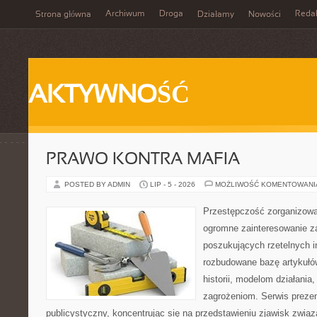
Archiwum
Droga
Reda
Strona główna
Działamy
Nowości
AKTYWNOŚĆ
PRAWO KONTRA MAFIA
POSTED BY ADMIN
LIP - 5 - 2026
MOŻLIWOŚĆ KOMENTOWAN
Przestępczość zorganizowan
ogromne zainteresowanie za
poszukujących rzetelnych i
rozbudowane bazę artykułów
historii, modelom działani
zagrożeniom. Serwis preze
publicystyczny, koncentrując się na przedstawieniu zjawisk związ