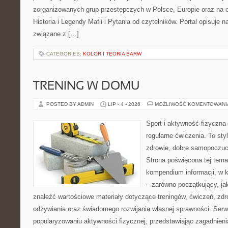
zorganizowanych grup przestępczych w Polsce, Europie oraz na 
Historia i Legendy Mafii i Pytania od czytelników. Portal opisuje 
związane z […]
CATEGORIES:
KOLOR I TEORIA BARW
TRENING W DOMU
POSTED BY ADMIN
LIP - 4 - 2026
MOŻLIWOŚĆ KOMENTOWAN
Sport i aktywność fizyczna 
regularne ćwiczenia. To sty
zdrowie, dobre samopoczuci
Strona poświęcona tej tem
kompendium informacji, w k
– zarówno początkujący, j
znaleźć wartościowe materiały dotyczące treningów, ćwiczeń, zdr
odżywiania oraz świadomego rozwijania własnej sprawności. Serwi
popularyzowaniu aktywności fizycznej, przedstawiając zagadnien