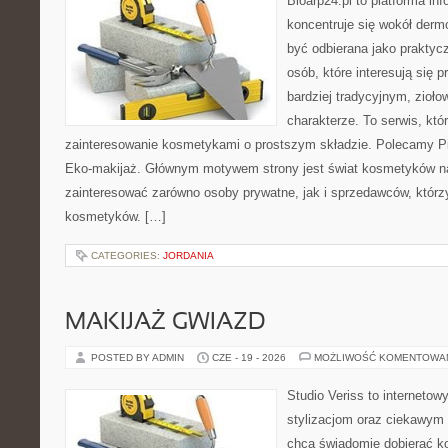
Bioarp24.pl to platforma in
koncentruje się wokół der
być odbierana jako praktycz
osób, które interesują się
bardziej tradycyjnym, zioł
charakterze. To serwis, któ
zainteresowanie kosmetykami o prostszym składzie. Polecamy Pie
Eko-makijaż. Głównym motywem strony jest świat kosmetyków na
zainteresować zarówno osoby prywatne, jak i sprzedawców, któr
kosmetyków. […]
CATEGORIES:
JORDANIA
MAKIJAŻ GWIAZD
POSTED BY ADMIN
CZE - 19 - 2026
MOŻLIWOŚĆ KOMENTOWA
Studio Veriss to internetow
stylizacjom oraz ciekawym
chcą świadomie dobierać k