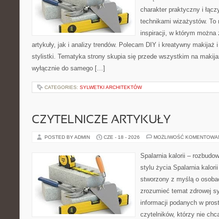
charakter praktyczny i łąc
technikami wizażystów. To 
inspiracji, w którym można
artykuły, jak i analizy trendów. Polecam DIY i kreatywny makijaż 
stylistki. Tematyka strony skupia się przede wszystkim na makijaż
wyłącznie do samego […]
CATEGORIES:
SYLWETKI ARCHITEKTÓW
CZYTELNICZE ARTYKUŁY
POSTED BY ADMIN
CZE - 18 - 2026
MOŻLIWOŚĆ KOMENTOWA
Spalarnia kalorii – rozbud
stylu życia Spalarnia kalori
stworzony z myślą o osobac
zrozumieć temat zdrowej sy
informacji podanych w pros
czytelników, którzy nie chc