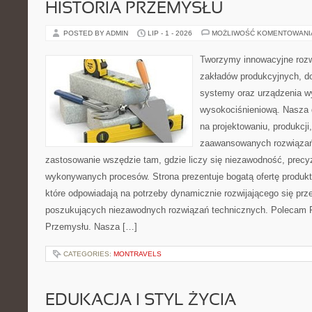
HISTORIA PRZEMYSŁU
POSTED BY ADMIN
LIP - 1 - 2026
MOŻLIWOŚĆ KOMENTOWAN
Tworzymy innowacyjne rozw
zakładów produkcyjnych, d
systemy oraz urządzenia w
wysokociśnieniową. Nasza d
na projektowaniu, produkcji
zaawansowanych rozwiązań,
zastosowanie wszędzie tam, gdzie liczy się niezawodność, precy
wykonywanych procesów. Strona prezentuje bogatą ofertę produktó
które odpowiadają na potrzeby dynamicznie rozwijającego się prz
poszukujących niezawodnych rozwiązań technicznych. Polecam Pr
Przemysłu. Nasza […]
CATEGORIES:
MONTRAVELS
EDUKACJA I STYL ŻYCIA