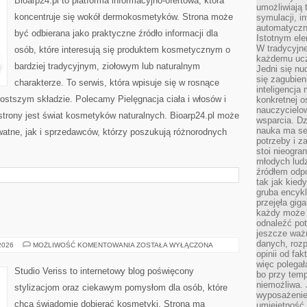
Bioarp24.pl to platforma informacyjno-ofertowa, która
umożliwiają 
koncentruje się wokół dermokosmetyków. Strona może
symulacji, i
automatyczn
być odbierana jako praktyczne źródło informacji dla
Istotnym ele
W tradycyjne
osób, które interesują się produktem kosmetycznym o
każdemu ucz
bardziej tradycyjnym, ziołowym lub naturalnym
Jedni się nu
się zagubien
charakterze. To serwis, która wpisuje się w rosnące
inteligencja
ostszym składzie. Polecamy Pielęgnacja ciała i włosów i
konkretnej 
nauczycielow
rony jest świat kosmetyków naturalnych. Bioarp24.pl może
wsparcia. Dz
nauka ma se
atne, jak i sprzedawców, którzy poszukują różnorodnych
potrzeby i z
stoi nieogra
młodych lud
źródłem odpo
tak jak kied
gruba encykl
przejęła gig
każdy może 
odnaleźć pot
jeszcze ważn
danych, rozp
MAKIJAŻ
 2026
MOŻLIWOŚĆ KOMENTOWANIA
ZOSTAŁA WYŁĄCZONA
GWIAZD
opinii od fa
więc polegał
Studio Veriss to internetowy blog poświęcony
bo przy temp
niemożliwa. 
stylizacjom oraz ciekawym pomysłom dla osób, które
wyposażenie
chcą świadomie dobierać kosmetyki. Strona ma
umiejętność