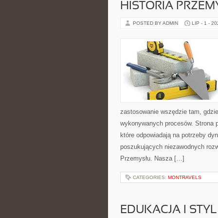
HISTORIA PRZEM
POSTED BY ADMIN
LIP - 1 - 2
zastosowanie wszędzie tam, gdzie
wykonywanych procesów. Strona pre
które odpowiadają na potrzeby dyn
poszukujących niezawodnych rozwi
Przemysłu. Nasza […]
CATEGORIES:
MONTRAVELS
EDUKACJA I STYL