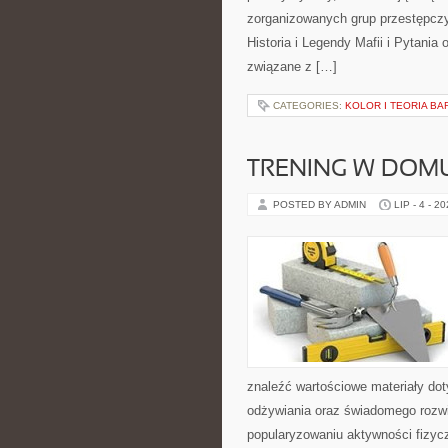
zorganizowanych grup przestępczy
Historia i Legendy Mafii i Pytania
związane z […]
CATEGORIES:
KOLOR I TEORIA BA
TRENING W DOM
POSTED BY ADMIN
LIP - 4 - 2
znaleźć wartościowe materiały dot
odżywiania oraz świadomego rozwij
popularyzowaniu aktywności fizyc