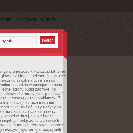
SCRIBE
FACEBOOK
TWITTER
eligencja jeszcze kilkanaście lat temu
 głównie z filmami science fiction, dziś
hodzi do szkół, na uczelnie i do
ealne narzędzie wspierające proces
 jednej strony budzi zachwyt, bo
ko odpowiadać na pytania, generować
magać w rozwiązywaniu problemów. Z
wołuje obawy, czy uczniowie nie
modzielnie myśleć i czy tradycyjna
óle ma szansę z nią konkurować.
yszłości w dużej mierze będzie
 umiejętnym połączeniu tych dwóch
sycznych metod i cyfrowych narzędzi.
jwiększych wyzwań dla nauczycieli