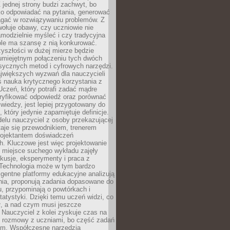
 jednej strony budzi zachwyt, bo
ko odpowiadać na pytania, generować
magać w rozwiązywaniu problemów. Z
wołuje obawy, czy uczniowie nie
modzielnie myśleć i czy tradycyjna
óle ma szansę z nią konkurować.
yszłości w dużej mierze będzie
 umiejętnym połączeniu tych dwóch
sycznych metod i cyfrowych narzędzi.
jwiększych wyzwań dla nauczycieli
iś nauka krytycznego korzystania z
 Uczeń, który potrafi zadać mądre
eryfikować odpowiedź oraz porównać
 wiedzy, jest lepiej przygotowany do
, który jedynie zapamiętuje definicje.
elu nauczyciel z osoby przekazującej
taje się przewodnikiem, trenerem
projektantem doświadczeń
. Kluczowe jest więc projektowanie
by miejsce suchego wykładu zajęły
skusje, eksperymenty i praca z
Technologia może w tym bardzo
igentne platformy edukacyjne analizują
nia, proponują zadania dopasowane do
, przypominają o powtórkach i
statystyki. Dzięki temu uczeń widzi, co
ł, a nad czym musi jeszcze
Nauczyciel z kolei zyskuje czas na
e rozmowy z uczniami, bo część zadań
em. Współczesne narzędzia