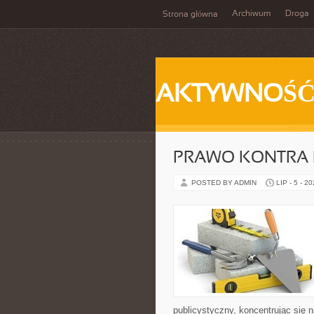
Archiwum
Droga
Strona główna
AKTYWNOŚ
PRAWO KONTRA 
POSTED BY ADMIN
LIP - 5 - 2
publicystyczny, koncentrując się 