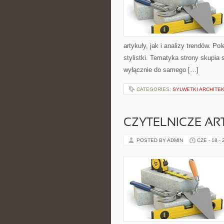
artykuły, jak i analizy trendów. P
stylistki. Tematyka strony skupia 
wyłącznie do samego […]
CATEGORIES:
SYLWETKI ARCHITE
CZYTELNICZE AR
POSTED BY ADMIN
CZE - 18 -