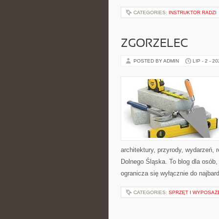
CATEGORIES:
INSTRUKTOR RADZI
ZGORZELEC
POSTED BY ADMIN
LIP - 2 - 2
architektury, przyrody, wydarzeń,
Dolnego Śląska. To blog dla osób,
ogranicza się wyłącznie do najbard
CATEGORIES:
SPRZĘT I WYPOSAŻ