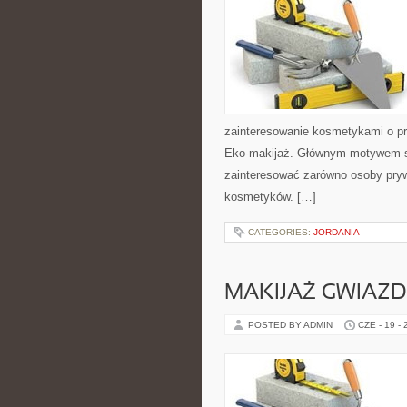
zainteresowanie kosmetykami o pr
Eko-makijaż. Głównym motywem st
zainteresować zarówno osoby pryw
kosmetyków. […]
CATEGORIES:
JORDANIA
MAKIJAŻ GWIAZD
POSTED BY ADMIN
CZE - 19 -