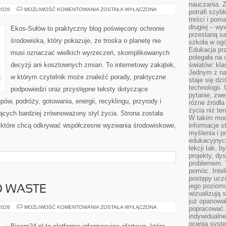
nauczania. Z
EDUKACJA
 2026
MOŻLIWOŚĆ KOMENTOWANIA
ZOSTAŁA WYŁĄCZONA
potrafi szyb
I
treści i po
STYL
ŻYCIA
drugiej – wy
Ekos-Sułów to praktyczny blog poświęcony ochronie
przestaną sa
środowiska, który pokazuje, że troska o planetę nie
szkoła w og
Edukacja prz
musi oznaczać wielkich wyrzeczeń, skomplikowanych
polegała na
decyzji ani kosztownych zmian. To internetowy zakątek,
światów: kla
Jednym z na
w którym czytelnik może znaleźć porady, praktyczne
staje się dz
technologii.
podpowiedzi oraz przystępne teksty dotyczące
pytanie, zw
w, podróży, gotowania, energii, recyklingu, przyrody i
różne źródła
życia niż ten
cych bardziej zrównoważony styl życia. Strona została
W takim mod
 które chcą odkrywać współczesne wyzwania środowiskowe,
informacje s
myślenia i 
edukacyjnych
lekcji tak, 
projekty, dy
problemem. 
pomóc. Intel
postępy ucz
jego poziomu
O WASTE
wizualizują 
już opanowa
KOSMETYKI
 2026
MOŻLIWOŚĆ KOMENTOWANIA
ZOSTAŁA WYŁĄCZONA
popracować. 
ZERO
indywidualn
WASTE
ocenia syst