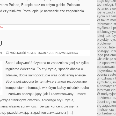
staje się dz
technologii.
ch w Polsce, Europie oraz na całym globie. Polecam
pytanie, zw
 od czytelników. Portal opisuje najważniejsze zagadnienia
różne źródła
życia niż ten
W takim mod
informacje s
RW
myślenia i 
edukacyjnych
lekcji tak, 
projekty, dy
U
problemem. 
pomóc. Intel
postępy ucz
TRENING
026
MOŻLIWOŚĆ KOMENTOWANIA
ZOSTAŁA WYŁĄCZONA
jego poziomu
W
DOMU
wizualizują 
Sport i aktywność fizyczna to znacznie więcej niż tylko
już opanowa
popracować. 
regularne ćwiczenia. To styl życia, sposób dbania o
indywidualn
ocenia syst
zdrowie, dobre samopoczucie oraz codzienną energię.
umożliwiają 
Strona poświęcona tej tematyce stanowi rozbudowane
symulacji, i
automatyczn
kompendium informacji, w którym każdy miłośnik ruchu
Istotnym ele
– zarówno początkujący, jak i zaawansowany – może
W tradycyjne
każdemu ucz
yczące treningów, ćwiczeń, zdrowego stylu życia,
Jedni się nu
się zagubien
ania własnej sprawności. Serwis koncentruje się na
inteligencja
znej, przedstawiając zagadnienia związane z […]
konkretnej 