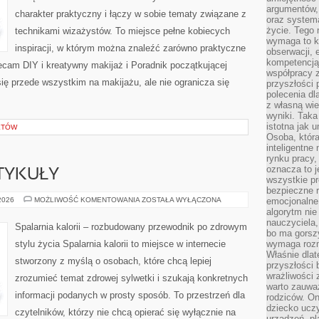
argumentów, 
charakter praktyczny i łączy w sobie tematy związane z
oraz systema
życie. Tego 
technikami wizażystów. To miejsce pełne kobiecych
wymaga to k
inspiracji, w którym można znaleźć zarówno praktyczne
obserwacji, 
kompetencją
olecam DIY i kreatywny makijaż i Poradnik początkującej
współpracy z
się przede wszystkim na makijażu, ale nie ogranicza się
przyszłości 
polecenia dl
z własną wi
wyniki. Taka 
istotna jak 
KTÓW
Osoba, która
inteligentne
rynku pracy,
oznacza to j
TYKUŁY
wszystkie p
bezpieczne r
CZYTELNICZE
 2026
MOŻLIWOŚĆ KOMENTOWANIA
ZOSTAŁA WYŁĄCZONA
emocjonalne 
ARTYKUŁY
algorytm nie
nauczyciela,
Spalarnia kalorii – rozbudowany przewodnik po zdrowym
bo ma gorszy
stylu życia Spalarnia kalorii to miejsce w internecie
wymaga rozmo
Właśnie dlat
stworzony z myślą o osobach, które chcą lepiej
przyszłości 
wrażliwości
zrozumieć temat zdrowej sylwetki i szukają konkretnych
warto zauważ
informacji podanych w prosty sposób. To przestrzeń dla
rodziców. On
dziecko uczy
czytelników, którzy nie chcą opierać się wyłącznie na
urządzeń, pla