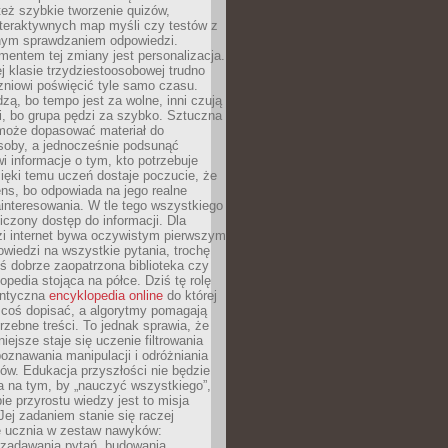
też szybkie tworzenie quizów,
nteraktywnych map myśli czy testów z
ym sprawdzaniem odpowiedzi.
mentem tej zmiany jest personalizacja.
j klasie trzydziestoosobowej trudno
niowi poświęcić tyle samo czasu.
dzą, bo tempo jest za wolne, inni czują
i, bo grupa pędzi za szybko. Sztuczna
 może dopasować materiał do
osoby, a jednocześnie podsunąć
i informacje o tym, kto potrzebuje
ięki temu uczeń dostaje poczucie, że
ns, bo odpowiada na jego realne
ainteresowania. W tle tego wszystkiego
niczony dostęp do informacji. Dla
zi internet bywa oczywistym pierwszym
wiedzi na wszystkie pytania, trochę
yś dobrze zaopatrzona biblioteka czy
opedia stojąca na półce. Dziś tę rolę
antyczna
encyklopedia online
do której
coś dopisać, a algorytmy pomagają
rzebne treści. To jednak sprawia, że
iejsze staje się uczenie filtrowania
oznawania manipulacji i odróżniania
któw. Edukacja przyszłości nie będzie
a na tym, by „nauczyć wszystkiego”,
ie przyrostu wiedzy jest to misja
Jej zadaniem stanie się raczej
 ucznia w zestaw nawyków:
 zadawania pytań, budowania