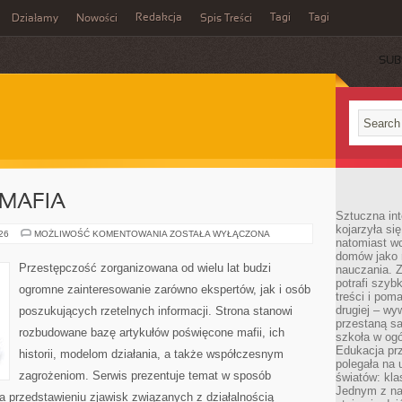
Redakcja
Tagi
Tagi
Działamy
Nowości
Spis Treści
SUB
Ć
MAFIA
Sztuczna int
kojarzyła się
PRAWO
026
MOŻLIWOŚĆ KOMENTOWANIA
ZOSTAŁA WYŁĄCZONA
natomiast wc
KONTRA
MAFIA
domów jako r
Przestępczość zorganizowana od wielu lat budzi
nauczania. Z
potrafi szyb
ogromne zainteresowanie zarówno ekspertów, jak i osób
treści i po
drugiej – wy
poszukujących rzetelnych informacji. Strona stanowi
przestaną sa
rozbudowane bazę artykułów poświęcone mafii, ich
szkoła w og
Edukacja prz
historii, modelom działania, a także współczesnym
polegała na
zagrożeniom. Serwis prezentuje temat w sposób
światów: kla
Jednym z na
na przedstawieniu zjawisk związanych z działalnością