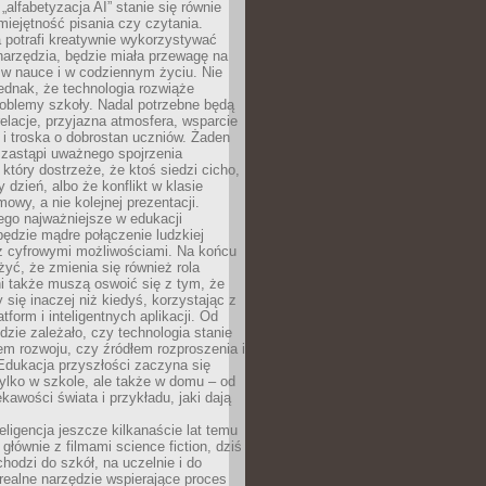
„alfabetyzacja AI” stanie się równie
umiejętność pisania czy czytania.
 potrafi kreatywnie wykorzystywać
 narzędzia, będzie miała przewagę na
 w nauce i w codziennym życiu. Nie
ednak, że technologia rozwiąże
roblemy szkoły. Nadal potrzebne będą
elacje, przyjazna atmosfera, wsparcie
i troska o dobrostan uczniów. Żaden
 zastąpi uważnego spojrzenia
 który dostrzeże, że ktoś siedzi cicho,
 dzień, albo że konflikt w klasie
wy, a nie kolejnej prezentacji.
ego najważniejsze w edukacji
będzie mądre połączenie ludzkiej
 z cyfrowymi możliwościami. Na końcu
yć, że zmienia się również rola
i także muszą oswoić się z tym, że
 się inaczej niż kiedyś, korzystając z
tform i inteligentnych aplikacji. Od
dzie zależało, czy technologia stanie
em rozwoju, czy źródłem rozproszenia i
Edukacja przyszłości zaczyna się
ylko w szkole, ale także w domu – od
kawości świata i przykładu, jaki dają
eligencja jeszcze kilkanaście lat temu
 głównie z filmami science fiction, dziś
hodzi do szkół, na uczelnie i do
ealne narzędzie wspierające proces