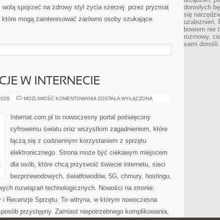
z wolą spojrzeć na zdrowy styl życia szerzej: przez pryzmat
dorosłych bę
się narzędzi
, które mogą zainteresować zarówno osoby szukające
uzależnień. 
bowiem nie t
rozmowy, cie
sami dorośli.
CJE W INTERNECIE
PRAWO
 2026
MOŻLIWOŚĆ KOMENTOWANIA
ZOSTAŁA WYŁĄCZONA
I
REGULACJE
W
Internat.com.pl to nowoczesny portal poświęcony
INTERNECIE
cyfrowemu światu oraz wszystkim zagadnieniom, które
łączą się z codziennym korzystaniem z sprzętu
elektronicznego. Strona może być ciekawym miejscem
dla osób, które chcą przyswoić świecie internetu, sieci
bezprzewodowych, światłowodów, 5G, chmury, hostingu,
ych rozwiązań technologicznych. Nowości na stronie:
ty i Recenzje Sprzętu. To witryna, w którym nowoczesna
posób przystępny. Zamiast niepotrzebnego komplikowania,