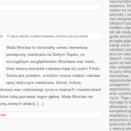
nauczycielow
wsparcia. Dz
nauka ma se
potrzeby i z
stoi nieogra
młodych lud
źródłem odpo
tak jak kied
gruba encykl
ZGORZELEC
026
MOŻLIWOŚĆ KOMENTOWANIA
ZOSTAŁA WYŁĄCZONA
przejęła gig
każdy może 
Moda Wrocław to różnorodny serwis internetowy
odnaleźć pot
jeszcze ważn
poświęcony zwiedzaniu na Dolnym Śląsku, ze
danych, rozp
szczególnym uwzględnieniem Wrocławia oraz miast,
opinii od fa
więc polegał
które tworzą niezwykle ciekawą mapę tej części Polski.
bo przy temp
Strona jest portalem, w którym można znaleźć ciekawe
niemożliwa. 
wyposażenie
opisy dotyczące zwiedzania, historii, kultury,
umiejętność
argumentów, 
 rekreacji oraz codziennego życia w miastach i miasteczkach
oraz systema
 które lubią poznawać region głębiej. Moda Wrocław nie
życie. Tego 
wymaga to k
ziej znanych atrakcji, […]
obserwacji, 
kompetencją
współpracy z
ENIE
przyszłości 
polecenia dl
z własną wi