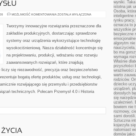
wyniki. Taka 
YSŁU
istotna jak 
Osoba, która
HISTORIA
026
MOŻLIWOŚĆ KOMENTOWANIA
ZOSTAŁA WYŁĄCZONA
inteligentne
PRZEMYSŁU
rynku pracy,
oznacza to j
Tworzymy innowacyjne rozwiązania przeznaczone dla
wszystkie p
zakładów produkcyjnych, dostarczając sprawdzone
bezpieczne r
emocjonalne 
systemy oraz urządzenia wykorzystujące technologię
algorytm nie
nauczyciela,
wysokociśnieniową. Nasza działalność koncentruje się
bo ma gorszy
na projektowaniu, produkcji, wdrażaniu oraz rozwoju
wymaga rozmo
Właśnie dlat
zaawansowanych rozwiązań, które znajdują
przyszłości 
 liczy się niezawodność, precyzja oraz bezpieczeństwo
wrażliwości
warto zauważ
zentuje bogatą ofertę produktów, usług oraz technologii,
rodziców. On
dziecko uczy
amicznie rozwijającego się przemysłu i przedsiębiorstw
urządzeń, pla
ązań technicznych. Polecam Przemysł 4.0 i Historia
dorosłych bę
się narzędzi
uzależnień. 
bowiem nie t
rozmowy, cie
sami dorośli.
Sztuczna int
kojarzyła się
natomiast wc
 ŻYCIA
domów jako r