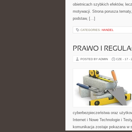
obietnicach szybkich efektów, lec
motywacji. Strona porusza tematy
podstaw, […]
CATEGORIES:
HANDEL
PRAWO I REGULA
POSTED BY ADMIN
CZE - 17 -
cyberbezpieczeństwa oraz użytkow
Internet i Nowe Technologie i Tes
komunikacja zostaje pokazana w s