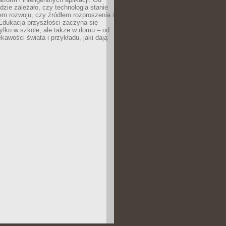
dzie zależało, czy technologia stanie
em rozwoju, czy źródłem rozproszenia i
Edukacja przyszłości zaczyna się
ylko w szkole, ale także w domu – od
kawości świata i przykładu, jaki dają