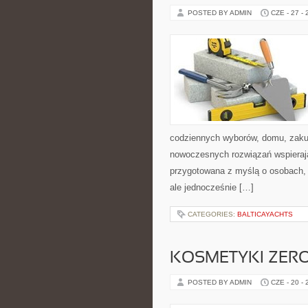
POSTED BY ADMIN
CZE - 27 -
codziennych wyborów, domu, zakupó
nowoczesnych rozwiązań wspierają
przygotowana z myślą o osobach,
ale jednocześnie […]
CATEGORIES:
BALTICAYACHTS
KOSMETYKI ZER
POSTED BY ADMIN
CZE - 20 -