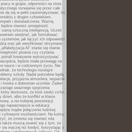
pracy w grupie, odporności na stres
tycznego rozwijania się przez całe
nie da się w pełni zautomatyzować, bo
ontaktu z drugim człowiekiem,
empatii i doświadczenia. Ważną
 będzie również umiejętność
 samą sztuczną inteligencją. Uczeń
powinien wiedzieć, jak formułować
a systemów, jak łączyć ich odpowiedzi
edzą oraz jak weryfikować otrzymane
„alfabetyzacja AI” stanie się równie
umiejętność pisania czy czytania.
 potrafi kreatywnie wykorzystywać
 narzędzia, będzie miała przewagę na
 w nauce i w codziennym życiu. Nie
ednak, że technologia rozwiąże
roblemy szkoły. Nadal potrzebne będą
elacje, przyjazna atmosfera, wsparcie
i troska o dobrostan uczniów. Żaden
 zastąpi uważnego spojrzenia
 który dostrzeże, że ktoś siedzi cicho,
 dzień, albo że konflikt w klasie
wy, a nie kolejnej prezentacji.
ego najważniejsze w edukacji
będzie mądre połączenie ludzkiej
 z cyfrowymi możliwościami. Na końcu
yć, że zmienia się również rola
i także muszą oswoić się z tym, że
 się inaczej niż kiedyś, korzystając z
tform i inteligentnych aplikacji. Od