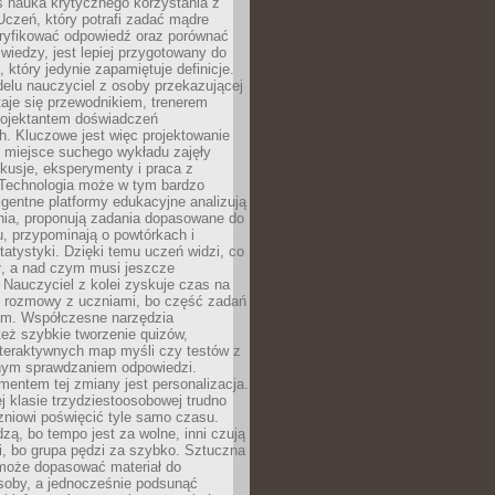
iś nauka krytycznego korzystania z
 Uczeń, który potrafi zadać mądre
eryfikować odpowiedź oraz porównać
 wiedzy, jest lepiej przygotowany do
, który jedynie zapamiętuje definicje.
elu nauczyciel z osoby przekazującej
taje się przewodnikiem, trenerem
projektantem doświadczeń
. Kluczowe jest więc projektowanie
by miejsce suchego wykładu zajęły
skusje, eksperymenty i praca z
Technologia może w tym bardzo
igentne platformy edukacyjne analizują
nia, proponują zadania dopasowane do
, przypominają o powtórkach i
statystyki. Dzięki temu uczeń widzi, co
ł, a nad czym musi jeszcze
Nauczyciel z kolei zyskuje czas na
e rozmowy z uczniami, bo część zadań
em. Współczesne narzędzia
też szybkie tworzenie quizów,
nteraktywnych map myśli czy testów z
ym sprawdzaniem odpowiedzi.
mentem tej zmiany jest personalizacja.
j klasie trzydziestoosobowej trudno
niowi poświęcić tyle samo czasu.
dzą, bo tempo jest za wolne, inni czują
i, bo grupa pędzi za szybko. Sztuczna
 może dopasować materiał do
osoby, a jednocześnie podsunąć