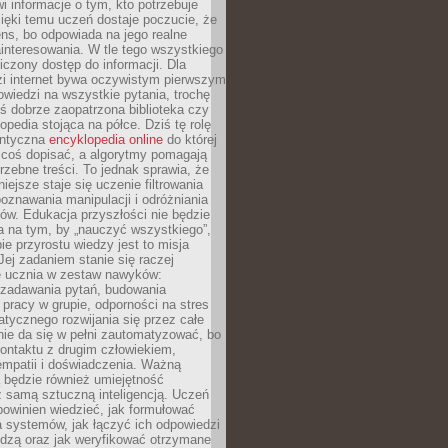
i informacje o tym, kto potrzebuje
ięki temu uczeń dostaje poczucie, że
ns, bo odpowiada na jego realne
ainteresowania. W tle tego wszystkiego
niczony dostęp do informacji. Dla
zi internet bywa oczywistym pierwszym
wiedzi na wszystkie pytania, trochę
yś dobrze zaopatrzona biblioteka czy
opedia stojąca na półce. Dziś tę rolę
antyczna
encyklopedia online
do której
coś dopisać, a algorytmy pomagają
rzebne treści. To jednak sprawia, że
iejsze staje się uczenie filtrowania
oznawania manipulacji i odróżniania
któw. Edukacja przyszłości nie będzie
a na tym, by „nauczyć wszystkiego”,
ie przyrostu wiedzy jest to misja
Jej zadaniem stanie się raczej
 ucznia w zestaw nawyków:
 zadawania pytań, budowania
pracy w grupie, odporności na stres
tycznego rozwijania się przez całe
nie da się w pełni zautomatyzować, bo
ontaktu z drugim człowiekiem,
empatii i doświadczenia. Ważną
 będzie również umiejętność
 samą sztuczną inteligencją. Uczeń
powinien wiedzieć, jak formułować
a systemów, jak łączyć ich odpowiedzi
edzą oraz jak weryfikować otrzymane